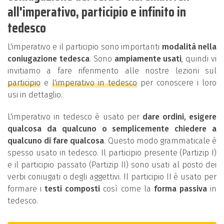
all'imperativo, participio e infinito in
tedesco
L'imperativo e il participio sono importanti
modalità nella
coniugazione tedesca
. Sono
ampiamente usati
, quindi vi
invitiamo a fare riferimento alle nostre lezioni sul
participio
e
l'imperativo in tedesco
per conoscere i loro
usi in dettaglio.
L'imperativo in tedesco è usato per
dare ordini, esigere
qualcosa da qualcuno o semplicemente chiedere a
qualcuno di fare qualcosa
. Questo modo grammaticale è
spesso usato in tedesco. Il participio presente (Partizip I)
e il participio passato (Partizip II) sono usati al posto dei
verbi coniugati o degli aggettivi. Il participio II è usato per
formare i
testi composti
così come la
forma passiva
in
tedesco.