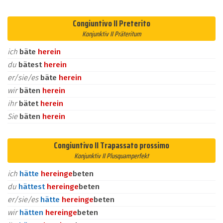
Congiuntivo II Preterito
Konjunktiv II Präteritum
ich
bäte
herein
du
bätest
herein
er/sie/es
bäte
herein
wir
bäten
herein
ihr
bätet
herein
Sie
bäten
herein
Congiuntivo II Trapassato prossimo
Konjunktiv II Plusquamperfekt
ich
hätte
herein
ge
beten
du
hättest
herein
ge
beten
er/sie/es
hätte
herein
ge
beten
wir
hätten
herein
ge
beten