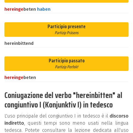
herein
ge
beten
haben
Participio presente
Partizip Präsens
hereinbittend
Participio passato
Partizip Perfekt
herein
ge
beten
Coniugazione del verbo "hereinbitten" al
congiuntivo I (Konjunktiv I) in tedesco
L'uso principale del congiuntivo I in tedesco è il
discorso
indiretto
, questi tempi sono meno usati nella lingua
tedesca. Potete consultare la lezione dedicata all'uso