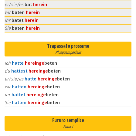
er/sie/es
bat
herein
wir
baten
herein
ihr
batet
herein
Sie
baten
herein
Trapassato prossimo
Plusquamperfekt
ich
hatte
herein
ge
beten
du
hattest
herein
ge
beten
er/sie/es
hatte
herein
ge
beten
wir
hatten
herein
ge
beten
ihr
hattet
herein
ge
beten
Sie
hatten
herein
ge
beten
Futuro semplice
Futur I