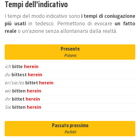
Tempi dell'indicativo
I tempi del modo indicativo sono
i tempi di coniugazione
più usati
in tedesco. Permettono di evocare
un fatto
reale
o un'azione senza allontanarsi dalla realtà.
Presente
Präsens
ich
bitte
herein
du
bittest
herein
er/sie/es
bittet
herein
wir
bitten
herein
ihr
bittet
herein
Sie
bitten
herein
Passato prossimo
Perfekt