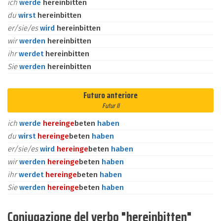
ich
werde
hereinbitten
du
wirst
hereinbitten
er/sie/es
wird
hereinbitten
wir
werden
hereinbitten
ihr
werdet
hereinbitten
Sie
werden
hereinbitten
Futuro anteriore
Futur II
ich
werde
herein
ge
beten
haben
du
wirst
herein
ge
beten
haben
er/sie/es
wird
herein
ge
beten
haben
wir
werden
herein
ge
beten
haben
ihr
werdet
herein
ge
beten
haben
Sie
werden
herein
ge
beten
haben
Coniugazione del verbo "hereinbitten"