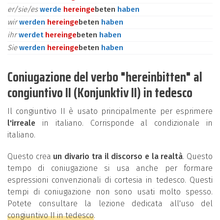
er/sie/es
werde
herein
ge
beten
haben
wir
werden
herein
ge
beten
haben
ihr
werdet
herein
ge
beten
haben
Sie
werden
herein
ge
beten
haben
Coniugazione del verbo "hereinbitten" al
congiuntivo II (Konjunktiv II) in tedesco
Il congiuntivo II è usato principalmente per esprimere
l'irreale
in italiano. Corrisponde al condizionale in
italiano.
Questo crea
un divario tra il discorso e la realtà
. Questo
tempo di coniugazione si usa anche per formare
espressioni convenzionali di cortesia in tedesco. Questi
tempi di coniugazione non sono usati molto spesso.
Potete consultare la lezione dedicata all'uso del
congiuntivo II in tedesco
.