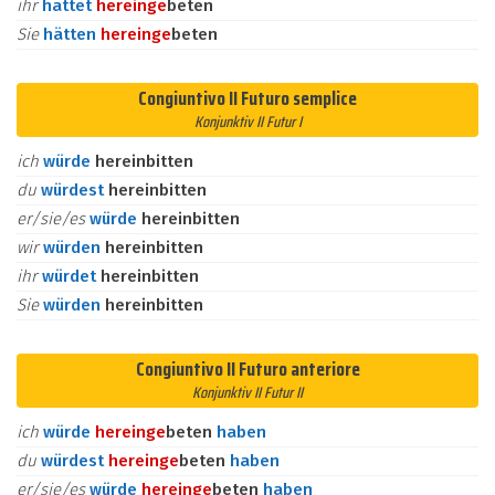
ihr
hättet
herein
ge
beten
Sie
hätten
herein
ge
beten
Congiuntivo II Futuro semplice
Konjunktiv II Futur I
ich
würde
hereinbitten
du
würdest
hereinbitten
er/sie/es
würde
hereinbitten
wir
würden
hereinbitten
ihr
würdet
hereinbitten
Sie
würden
hereinbitten
Congiuntivo II Futuro anteriore
Konjunktiv II Futur II
ich
würde
herein
ge
beten
haben
du
würdest
herein
ge
beten
haben
er/sie/es
würde
herein
ge
beten
haben