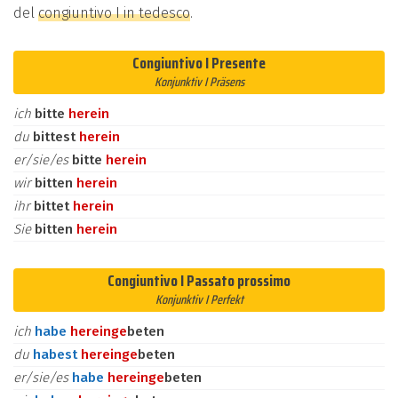
del
congiuntivo I in tedesco
.
Congiuntivo I Presente
Konjunktiv I Präsens
ich
bitte
herein
du
bittest
herein
er/sie/es
bitte
herein
wir
bitten
herein
ihr
bittet
herein
Sie
bitten
herein
Congiuntivo I Passato prossimo
Konjunktiv I Perfekt
ich
habe
herein
ge
beten
du
habest
herein
ge
beten
er/sie/es
habe
herein
ge
beten