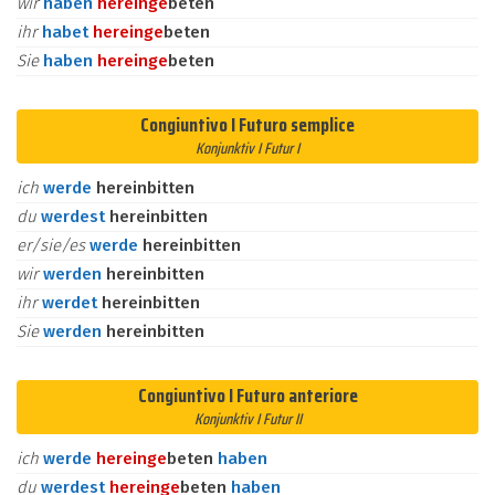
wir
haben
herein
ge
beten
ihr
habet
herein
ge
beten
Sie
haben
herein
ge
beten
Congiuntivo I Futuro semplice
Konjunktiv I Futur I
ich
werde
hereinbitten
du
werdest
hereinbitten
er/sie/es
werde
hereinbitten
wir
werden
hereinbitten
ihr
werdet
hereinbitten
Sie
werden
hereinbitten
Congiuntivo I Futuro anteriore
Konjunktiv I Futur II
ich
werde
herein
ge
beten
haben
du
werdest
herein
ge
beten
haben