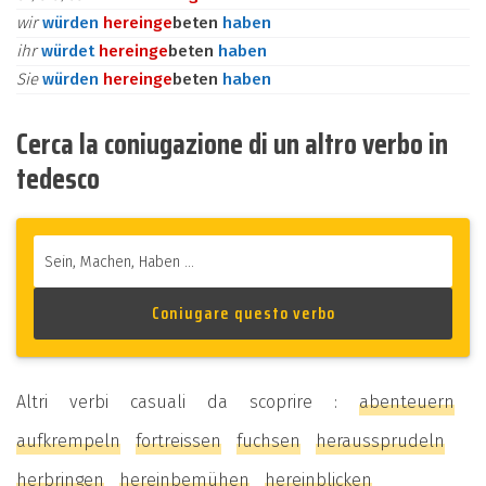
wir
würden
herein
ge
beten
haben
ihr
würdet
herein
ge
beten
haben
Sie
würden
herein
ge
beten
haben
Cerca la coniugazione di un altro verbo in
tedesco
Altri verbi casuali da scoprire :
abenteuern
aufkrempeln
fortreissen
fuchsen
heraussprudeln
herbringen
hereinbemühen
hereinblicken