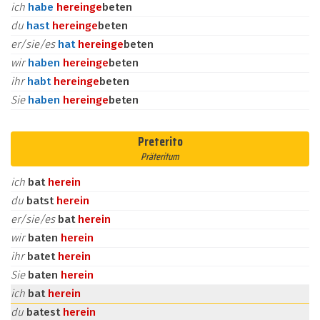
ich
habe
herein
ge
beten
du
hast
herein
ge
beten
er/sie/es
hat
herein
ge
beten
wir
haben
herein
ge
beten
ihr
habt
herein
ge
beten
Sie
haben
herein
ge
beten
Preterito
Präteritum
ich
bat
herein
du
batst
herein
er/sie/es
bat
herein
wir
baten
herein
ihr
batet
herein
Sie
baten
herein
ich
bat
herein
du
batest
herein