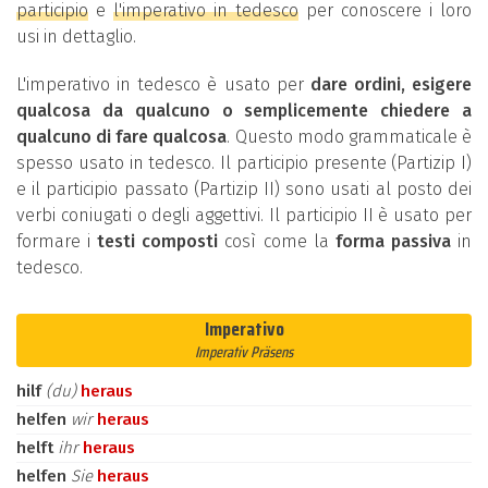
participio
e
l'imperativo in tedesco
per conoscere i loro
usi in dettaglio.
L'imperativo in tedesco è usato per
dare ordini, esigere
qualcosa da qualcuno o semplicemente chiedere a
qualcuno di fare qualcosa
. Questo modo grammaticale è
spesso usato in tedesco. Il participio presente (Partizip I)
e il participio passato (Partizip II) sono usati al posto dei
verbi coniugati o degli aggettivi. Il participio II è usato per
formare i
testi composti
così come la
forma passiva
in
tedesco.
Imperativo
Imperativ Präsens
hilf
(du)
heraus
helfen
wir
heraus
helft
ihr
heraus
helfen
Sie
heraus