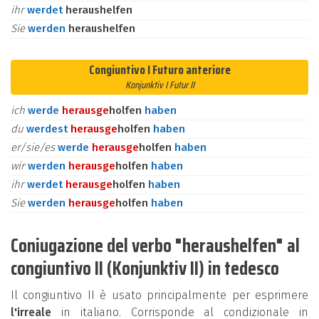
ihr
werdet
heraushelfen
Sie
werden
heraushelfen
Congiuntivo I Futuro anteriore
Konjunktiv I Futur II
ich
werde
heraus
ge
holfen
haben
du
werdest
heraus
ge
holfen
haben
er/sie/es
werde
heraus
ge
holfen
haben
wir
werden
heraus
ge
holfen
haben
ihr
werdet
heraus
ge
holfen
haben
Sie
werden
heraus
ge
holfen
haben
Coniugazione del verbo "heraushelfen" al
congiuntivo II (Konjunktiv II) in tedesco
Il congiuntivo II è usato principalmente per esprimere
l'irreale
in italiano. Corrisponde al condizionale in