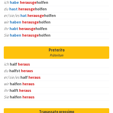
ich
habe
heraus
ge
holfen
du
hast
heraus
ge
holfen
er/sie/es
hat
heraus
ge
holfen
wir
haben
heraus
ge
holfen
ihr
habt
heraus
ge
holfen
Sie
haben
heraus
ge
holfen
Preterito
Präteritum
ich
half
heraus
du
halfst
heraus
er/sie/es
half
heraus
wir
halfen
heraus
ihr
halft
heraus
Sie
halfen
heraus
Trapassato prossimo