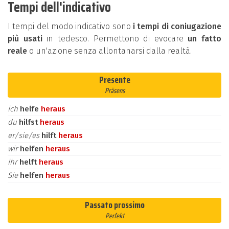
Tempi dell'indicativo
I tempi del modo indicativo sono
i tempi di coniugazione
più usati
in tedesco. Permettono di evocare
un fatto
reale
o un'azione senza allontanarsi dalla realtà.
Presente
Präsens
ich
helfe
heraus
du
hilfst
heraus
er/sie/es
hilft
heraus
wir
helfen
heraus
ihr
helft
heraus
Sie
helfen
heraus
Passato prossimo
Perfekt