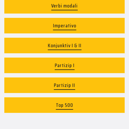
Verbi modali
Imperativo
Konjunktiv I & II
Partizip I
Partizip II
Top 500