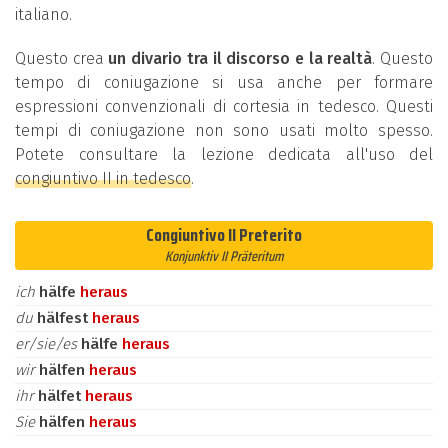
italiano.
Questo crea
un divario tra il discorso e la realtà
. Questo
tempo di coniugazione si usa anche per formare
espressioni convenzionali di cortesia in tedesco. Questi
tempi di coniugazione non sono usati molto spesso.
Potete consultare la lezione dedicata all'uso del
congiuntivo II in tedesco
.
Congiuntivo II Preterito
Konjunktiv II Präteritum
ich
hälfe
heraus
du
hälfest
heraus
er/sie/es
hälfe
heraus
wir
hälfen
heraus
ihr
hälfet
heraus
Sie
hälfen
heraus