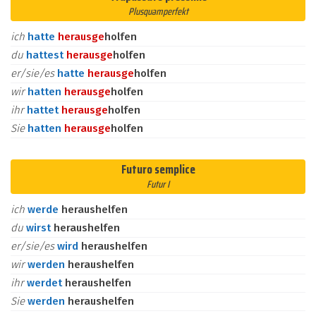
Plusquamperfekt
ich
hatte
heraus
ge
holfen
du
hattest
heraus
ge
holfen
er/sie/es
hatte
heraus
ge
holfen
wir
hatten
heraus
ge
holfen
ihr
hattet
heraus
ge
holfen
Sie
hatten
heraus
ge
holfen
Futuro semplice
Futur I
ich
werde
heraushelfen
du
wirst
heraushelfen
er/sie/es
wird
heraushelfen
wir
werden
heraushelfen
ihr
werdet
heraushelfen
Sie
werden
heraushelfen