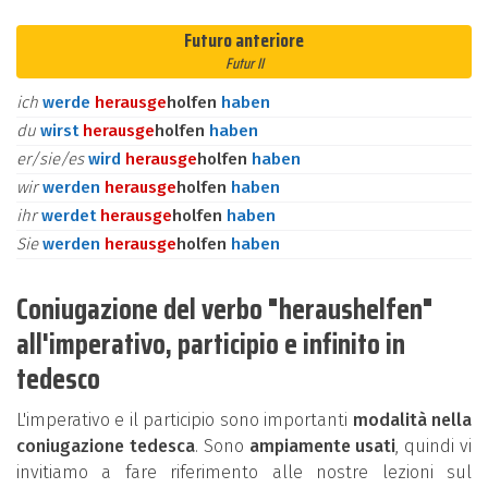
Futuro anteriore
Futur II
ich
werde
heraus
ge
holfen
haben
du
wirst
heraus
ge
holfen
haben
er/sie/es
wird
heraus
ge
holfen
haben
wir
werden
heraus
ge
holfen
haben
ihr
werdet
heraus
ge
holfen
haben
Sie
werden
heraus
ge
holfen
haben
Coniugazione del verbo "heraushelfen"
all'imperativo, participio e infinito in
tedesco
L'imperativo e il participio sono importanti
modalità nella
coniugazione tedesca
. Sono
ampiamente usati
, quindi vi
invitiamo a fare riferimento alle nostre lezioni sul