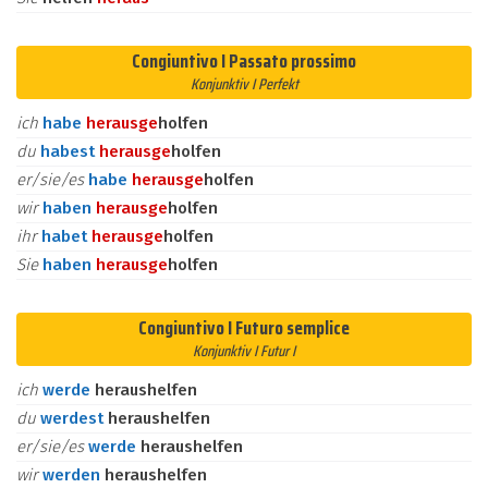
Congiuntivo I Passato prossimo
Konjunktiv I Perfekt
ich
habe
heraus
ge
holfen
du
habest
heraus
ge
holfen
er/sie/es
habe
heraus
ge
holfen
wir
haben
heraus
ge
holfen
ihr
habet
heraus
ge
holfen
Sie
haben
heraus
ge
holfen
Congiuntivo I Futuro semplice
Konjunktiv I Futur I
ich
werde
heraushelfen
du
werdest
heraushelfen
er/sie/es
werde
heraushelfen
wir
werden
heraushelfen