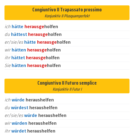
Congiuntivo II Trapassato prossimo
Konjunktiv II Plusquamperfekt
ich
hätte
heraus
ge
holfen
du
hättest
heraus
ge
holfen
er/sie/es
hätte
heraus
ge
holfen
wir
hätten
heraus
ge
holfen
ihr
hättet
heraus
ge
holfen
Sie
hätten
heraus
ge
holfen
Congiuntivo II Futuro semplice
Konjunktiv II Futur I
ich
würde
heraushelfen
du
würdest
heraushelfen
er/sie/es
würde
heraushelfen
wir
würden
heraushelfen
ihr
würdet
heraushelfen