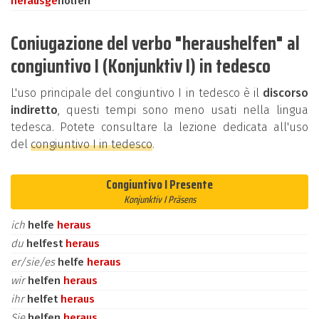
heraus
ge
holfen
Coniugazione del verbo "heraushelfen" al
congiuntivo I (Konjunktiv I) in tedesco
L'uso principale del congiuntivo I in tedesco è il
discorso
indiretto
, questi tempi sono meno usati nella lingua
tedesca. Potete consultare la lezione dedicata all'uso
del
congiuntivo I in tedesco
.
Congiuntivo I Presente
Konjunktiv I Präsens
ich
helfe
heraus
du
helfest
heraus
er/sie/es
helfe
heraus
wir
helfen
heraus
ihr
helfet
heraus
Sie
helfen
heraus