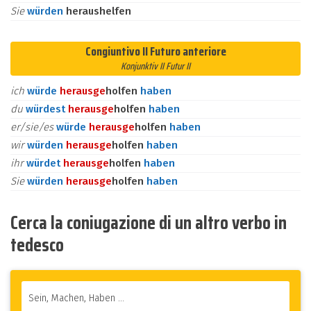
Sie
würden
heraushelfen
Congiuntivo II Futuro anteriore
Konjunktiv II Futur II
ich
würde
heraus
ge
holfen
haben
du
würdest
heraus
ge
holfen
haben
er/sie/es
würde
heraus
ge
holfen
haben
wir
würden
heraus
ge
holfen
haben
ihr
würdet
heraus
ge
holfen
haben
Sie
würden
heraus
ge
holfen
haben
Cerca la coniugazione di un altro verbo in
tedesco