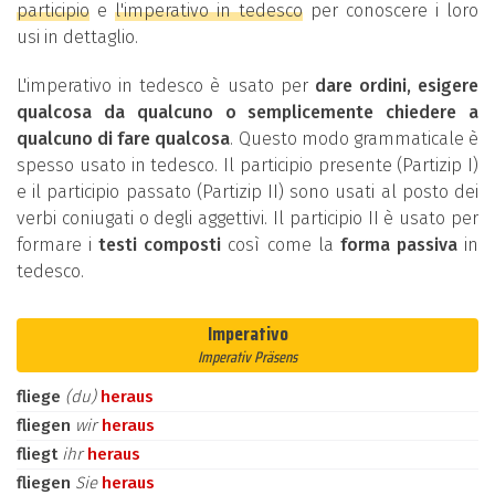
participio
e
l'imperativo in tedesco
per conoscere i loro
usi in dettaglio.
L'imperativo in tedesco è usato per
dare ordini, esigere
qualcosa da qualcuno o semplicemente chiedere a
qualcuno di fare qualcosa
. Questo modo grammaticale è
spesso usato in tedesco. Il participio presente (Partizip I)
e il participio passato (Partizip II) sono usati al posto dei
verbi coniugati o degli aggettivi. Il participio II è usato per
formare i
testi composti
così come la
forma passiva
in
tedesco.
Imperativo
Imperativ Präsens
fliege
(du)
heraus
fliegen
wir
heraus
fliegt
ihr
heraus
fliegen
Sie
heraus