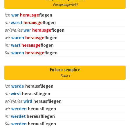
Plusquamperfekt
ich
war
heraus
ge
flogen
du
warst
heraus
ge
flogen
er/sie/es
war
heraus
ge
flogen
wir
waren
heraus
ge
flogen
ihr
wart
heraus
ge
flogen
Sie
waren
heraus
ge
flogen
Futuro semplice
Futur I
ich
werde
herausfliegen
du
wirst
herausfliegen
er/sie/es
wird
herausfliegen
wir
werden
herausfliegen
ihr
werdet
herausfliegen
Sie
werden
herausfliegen