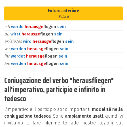
Futuro anteriore
Futur II
ich
werde
heraus
ge
flogen
sein
du
wirst
heraus
ge
flogen
sein
er/sie/es
wird
heraus
ge
flogen
sein
wir
werden
heraus
ge
flogen
sein
ihr
werdet
heraus
ge
flogen
sein
Sie
werden
heraus
ge
flogen
sein
Coniugazione del verbo "herausfliegen"
all'imperativo, participio e infinito in
tedesco
L'imperativo e il participio sono importanti
modalità nella
coniugazione tedesca
. Sono
ampiamente usati
, quindi vi
invitiamo a fare riferimento alle nostre lezioni sul