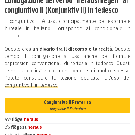
Coniugazione del verbo "herausfliegen" al
congiuntivo II (Konjunktiv II) in tedesco
Il congiuntivo II è usato principalmente per esprimere
l'irreale
in italiano. Corrisponde al condizionale in
italiano.
Questo crea
un divario tra il discorso e la realtà
. Questo
tempo di coniugazione si usa anche per formare
espressioni convenzionali di cortesia in tedesco. Questi
tempi di coniugazione non sono usati molto spesso.
Potete consultare la lezione dedicata all'uso del
congiuntivo II in tedesco
.
Congiuntivo II Preterito
Konjunktiv II Präteritum
ich
flöge
heraus
du
flögest
heraus