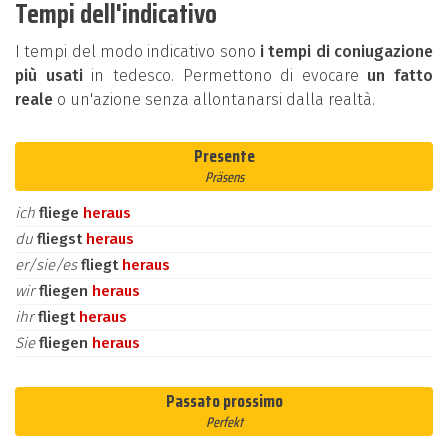
Tempi dell'indicativo
I tempi del modo indicativo sono
i tempi di coniugazione
più usati
in tedesco. Permettono di evocare
un fatto
reale
o un'azione senza allontanarsi dalla realtà.
Presente
Präsens
ich
fliege
heraus
du
fliegst
heraus
er/sie/es
fliegt
heraus
wir
fliegen
heraus
ihr
fliegt
heraus
Sie
fliegen
heraus
Passato prossimo
Perfekt