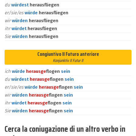
du
würdest
herausfliegen
er/sie/es
würde
herausfliegen
wir
würden
herausfliegen
ihr
würdet
herausfliegen
Sie
würden
herausfliegen
Congiuntivo II Futuro anteriore
Konjunktiv II Futur II
ich
würde
heraus
ge
flogen
sein
du
würdest
heraus
ge
flogen
sein
er/sie/es
würde
heraus
ge
flogen
sein
wir
würden
heraus
ge
flogen
sein
ihr
würdet
heraus
ge
flogen
sein
Sie
würden
heraus
ge
flogen
sein
Cerca la coniugazione di un altro verbo in