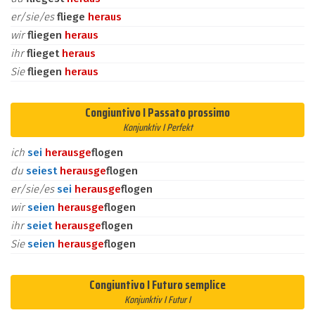
er/sie/es
fliege
heraus
wir
fliegen
heraus
ihr
flieget
heraus
Sie
fliegen
heraus
Congiuntivo I Passato prossimo
Konjunktiv I Perfekt
ich
sei
heraus
ge
flogen
du
seiest
heraus
ge
flogen
er/sie/es
sei
heraus
ge
flogen
wir
seien
heraus
ge
flogen
ihr
seiet
heraus
ge
flogen
Sie
seien
heraus
ge
flogen
Congiuntivo I Futuro semplice
Konjunktiv I Futur I