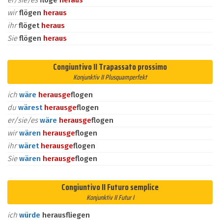
er/sie/es
flöge
heraus
wir
flögen
heraus
ihr
flöget
heraus
Sie
flögen
heraus
Congiuntivo II Trapassato prossimo
Konjunktiv II Plusquamperfekt
ich
wäre
heraus
ge
flogen
du
wärest
heraus
ge
flogen
er/sie/es
wäre
heraus
ge
flogen
wir
wären
heraus
ge
flogen
ihr
wäret
heraus
ge
flogen
Sie
wären
heraus
ge
flogen
Congiuntivo II Futuro semplice
Konjunktiv II Futur I
ich
würde
herausfliegen