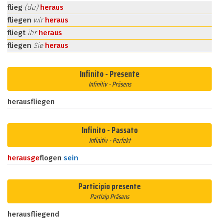
flieg
(du)
heraus
fliegen
wir
heraus
fliegt
ihr
heraus
fliegen
Sie
heraus
Infinito - Presente
Infinitiv - Präsens
herausfliegen
Infinito - Passato
Infinitiv - Perfekt
heraus
ge
flogen
sein
Participio presente
Partizip Präsens
herausfliegend