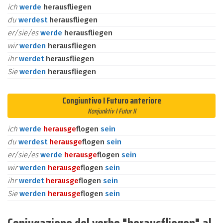
ich
werde
herausfliegen
du
werdest
herausfliegen
er/sie/es
werde
herausfliegen
wir
werden
herausfliegen
ihr
werdet
herausfliegen
Sie
werden
herausfliegen
Congiuntivo I Futuro anteriore
Konjunktiv I Futur II
ich
werde
heraus
ge
flogen
sein
du
werdest
heraus
ge
flogen
sein
er/sie/es
werde
heraus
ge
flogen
sein
wir
werden
heraus
ge
flogen
sein
ihr
werdet
heraus
ge
flogen
sein
Sie
werden
heraus
ge
flogen
sein