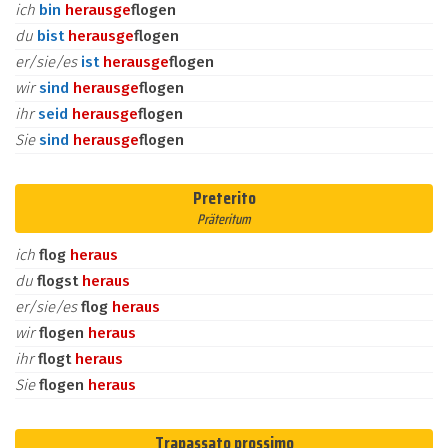
ich
bin
heraus
ge
flogen
du
bist
heraus
ge
flogen
er/sie/es
ist
heraus
ge
flogen
wir
sind
heraus
ge
flogen
ihr
seid
heraus
ge
flogen
Sie
sind
heraus
ge
flogen
Preterito
Präteritum
ich
flog
heraus
du
flogst
heraus
er/sie/es
flog
heraus
wir
flogen
heraus
ihr
flogt
heraus
Sie
flogen
heraus
Trapassato prossimo