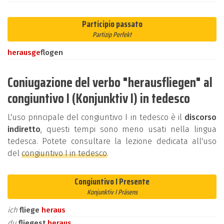
Participio passato
Partizip Perfekt
heraus
ge
flogen
Coniugazione del verbo "herausfliegen" al
congiuntivo I (Konjunktiv I) in tedesco
L'uso principale del congiuntivo I in tedesco è il
discorso
indiretto
, questi tempi sono meno usati nella lingua
tedesca. Potete consultare la lezione dedicata all'uso
del
congiuntivo I in tedesco
.
Congiuntivo I Presente
Konjunktiv I Präsens
ich
fliege
heraus
du
fliegest
heraus