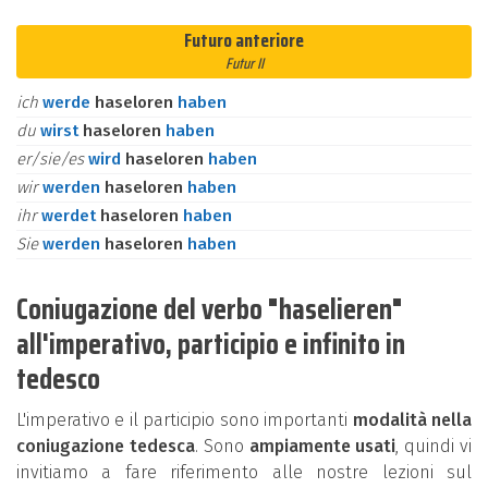
Futuro anteriore
Futur II
ich
werde
haseloren
haben
du
wirst
haseloren
haben
er/sie/es
wird
haseloren
haben
wir
werden
haseloren
haben
ihr
werdet
haseloren
haben
Sie
werden
haseloren
haben
Coniugazione del verbo "haselieren"
all'imperativo, participio e infinito in
tedesco
L'imperativo e il participio sono importanti
modalità nella
coniugazione tedesca
. Sono
ampiamente usati
, quindi vi
invitiamo a fare riferimento alle nostre lezioni sul