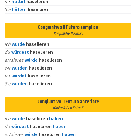
ihr
hättet
haseloren
Sie
hätten
haseloren
Congiuntivo II Futuro semplice
Konjunktiv II Futur I
ich
würde
haselieren
du
würdest
haselieren
er/sie/es
würde
haselieren
wir
würden
haselieren
ihr
würdet
haselieren
Sie
würden
haselieren
Congiuntivo II Futuro anteriore
Konjunktiv II Futur II
ich
würde
haseloren
haben
du
würdest
haseloren
haben
er/sie/es
würde
haseloren
haben