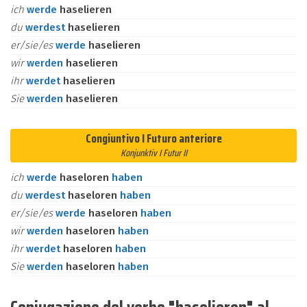
ich
werde
haselieren
du
werdest
haselieren
er/sie/es
werde
haselieren
wir
werden
haselieren
ihr
werdet
haselieren
Sie
werden
haselieren
Congiuntivo I Futuro anteriore
Konjunktiv I Futur II
ich
werde
haseloren
haben
du
werdest
haseloren
haben
er/sie/es
werde
haseloren
haben
wir
werden
haseloren
haben
ihr
werdet
haseloren
haben
Sie
werden
haseloren
haben