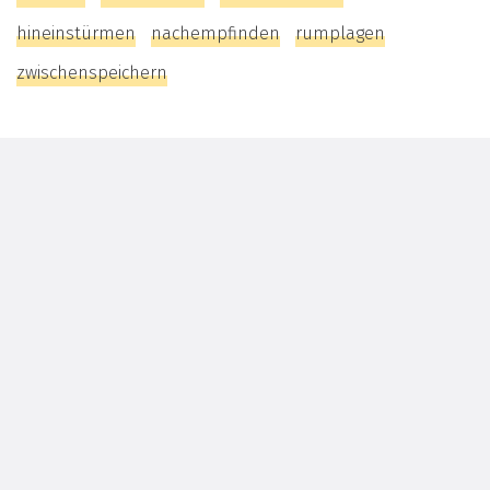
hineinstürmen
nachempfinden
rumplagen
zwischenspeichern