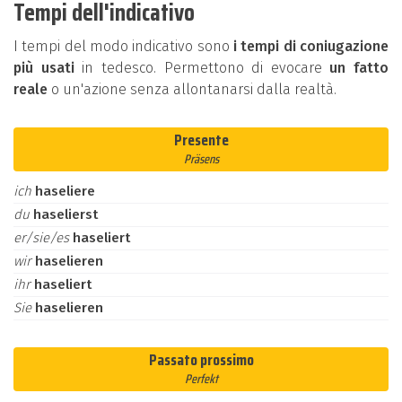
Tempi dell'indicativo
I tempi del modo indicativo sono
i tempi di coniugazione
più usati
in tedesco. Permettono di evocare
un fatto
reale
o un'azione senza allontanarsi dalla realtà.
Presente
Präsens
ich
haseliere
du
haselierst
er/sie/es
haseliert
wir
haselieren
ihr
haseliert
Sie
haselieren
Passato prossimo
Perfekt