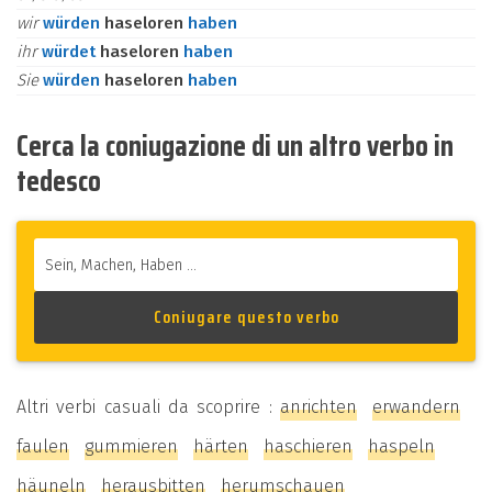
wir
würden
haseloren
haben
ihr
würdet
haseloren
haben
Sie
würden
haseloren
haben
Cerca la coniugazione di un altro verbo in
tedesco
Altri verbi casuali da scoprire :
anrichten
erwandern
faulen
gummieren
härten
haschieren
haspeln
häuneln
herausbitten
herumschauen