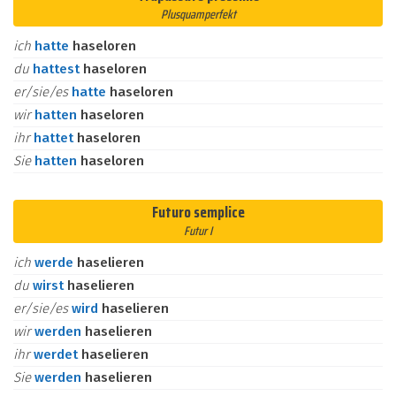
Plusquamperfekt
ich
hatte
haseloren
du
hattest
haseloren
er/sie/es
hatte
haseloren
wir
hatten
haseloren
ihr
hattet
haseloren
Sie
hatten
haseloren
Futuro semplice
Futur I
ich
werde
haselieren
du
wirst
haselieren
er/sie/es
wird
haselieren
wir
werden
haselieren
ihr
werdet
haselieren
Sie
werden
haselieren