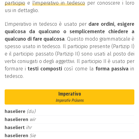
participio
e
l'imperativo in tedesco
per conoscere i loro
usi in dettaglio.
L'imperativo in tedesco è usato per
dare ordini, esigere
qualcosa da qualcuno o semplicemente chiedere a
qualcuno di fare qualcosa
. Questo modo grammaticale è
spesso usato in tedesco. Il participio presente (Partizip I)
e il participio passato (Partizip II) sono usati al posto dei
verbi coniugati o degli aggettivi. Il participio II è usato per
formare i
testi composti
così come la
forma passiva
in
tedesco.
Imperativo
Imperativ Präsens
haseliere
(du)
haselieren
wir
haseliert
ihr
haselieren
Sie