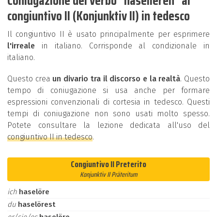
Coniugazione del verbo "haselieren" al
congiuntivo II (Konjunktiv II) in tedesco
Il congiuntivo II è usato principalmente per esprimere
l'irreale
in italiano. Corrisponde al condizionale in
italiano.
Questo crea
un divario tra il discorso e la realtà
. Questo
tempo di coniugazione si usa anche per formare
espressioni convenzionali di cortesia in tedesco. Questi
tempi di coniugazione non sono usati molto spesso.
Potete consultare la lezione dedicata all'uso del
congiuntivo II in tedesco
.
Congiuntivo II Preterito
Konjunktiv II Präteritum
ich
haselöre
du
haselörest