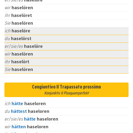
er/sie/es
haselöre
wir
haselören
ihr
haselöret
Sie
haselören
ich
haselöre
du
haselörst
er/sie/es
haselöre
wir
haselören
ihr
haselört
Sie
haselören
Congiuntivo II Trapassato prossimo
Konjunktiv II Plusquamperfekt
ich
hätte
haseloren
du
hättest
haseloren
er/sie/es
hätte
haseloren
wir
hätten
haseloren