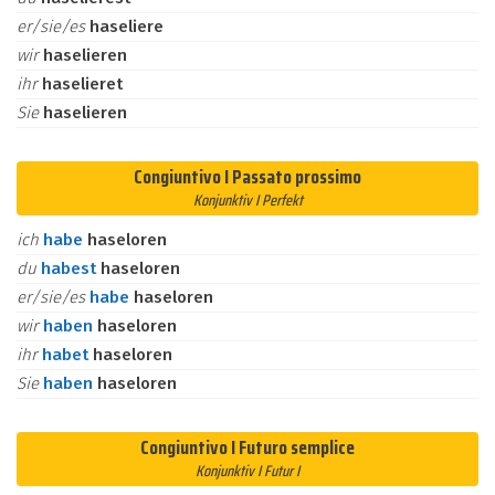
er/sie/es
haseliere
wir
haselieren
ihr
haselieret
Sie
haselieren
Congiuntivo I Passato prossimo
Konjunktiv I Perfekt
ich
habe
haseloren
du
habest
haseloren
er/sie/es
habe
haseloren
wir
haben
haseloren
ihr
habet
haseloren
Sie
haben
haseloren
Congiuntivo I Futuro semplice
Konjunktiv I Futur I