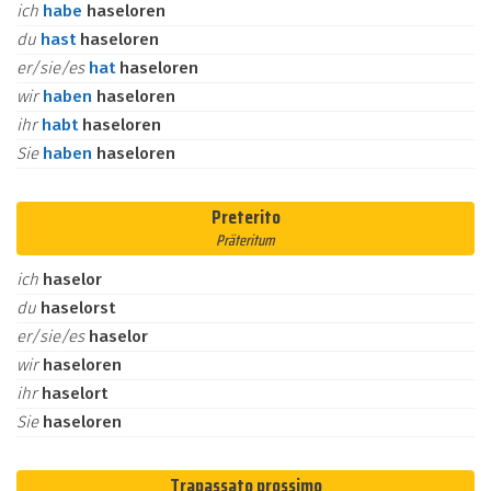
ich
habe
haseloren
du
hast
haseloren
er/sie/es
hat
haseloren
wir
haben
haseloren
ihr
habt
haseloren
Sie
haben
haseloren
Preterito
Präteritum
ich
haselor
du
haselorst
er/sie/es
haselor
wir
haseloren
ihr
haselort
Sie
haseloren
Trapassato prossimo