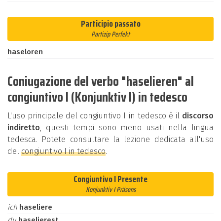
Participio passato
Partizip Perfekt
haseloren
Coniugazione del verbo "haselieren" al
congiuntivo I (Konjunktiv I) in tedesco
L'uso principale del congiuntivo I in tedesco è il
discorso
indiretto
, questi tempi sono meno usati nella lingua
tedesca. Potete consultare la lezione dedicata all'uso
del
congiuntivo I in tedesco
.
Congiuntivo I Presente
Konjunktiv I Präsens
ich
haseliere
du
haselierest