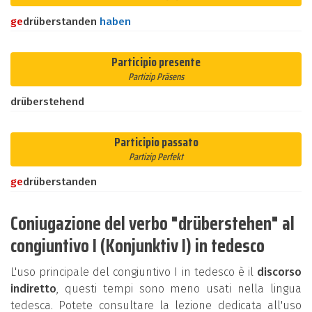
ge
drüberstanden
haben
Participio presente
Partizip Präsens
drüberstehend
Participio passato
Partizip Perfekt
ge
drüberstanden
Coniugazione del verbo "drüberstehen" al
congiuntivo I (Konjunktiv I) in tedesco
L'uso principale del congiuntivo I in tedesco è il
discorso
indiretto
, questi tempi sono meno usati nella lingua
tedesca. Potete consultare la lezione dedicata all'uso