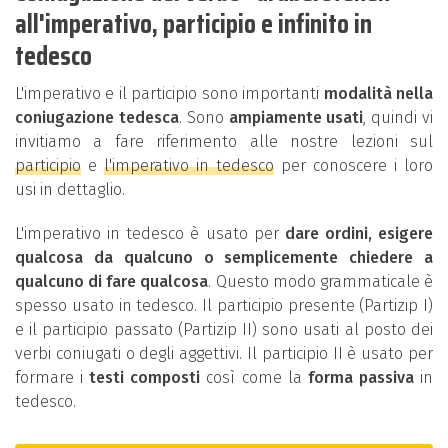
all'imperativo, participio e infinito in
tedesco
L'imperativo e il participio sono importanti
modalità nella
coniugazione tedesca
. Sono
ampiamente usati
, quindi vi
invitiamo a fare riferimento alle nostre lezioni sul
participio
e
l'imperativo in tedesco
per conoscere i loro
usi in dettaglio.
L'imperativo in tedesco è usato per
dare ordini, esigere
qualcosa da qualcuno o semplicemente chiedere a
qualcuno di fare qualcosa
. Questo modo grammaticale è
spesso usato in tedesco. Il participio presente (Partizip I)
e il participio passato (Partizip II) sono usati al posto dei
verbi coniugati o degli aggettivi. Il participio II è usato per
formare i
testi composti
così come la
forma passiva
in
tedesco.