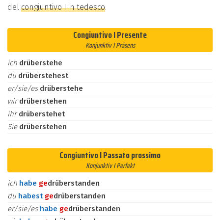
del
congiuntivo I in tedesco
.
Congiuntivo I Presente
Konjunktiv I Präsens
ich
drüberstehe
du
drüberstehest
er/sie/es
drüberstehe
wir
drüberstehen
ihr
drüberstehet
Sie
drüberstehen
Congiuntivo I Passato prossimo
Konjunktiv I Perfekt
ich
habe
ge
drüberstanden
du
habest
ge
drüberstanden
er/sie/es
habe
ge
drüberstanden