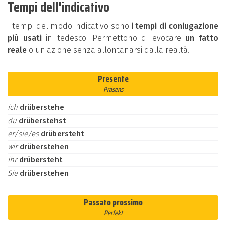
Tempi dell'indicativo
I tempi del modo indicativo sono
i tempi di coniugazione
più usati
in tedesco. Permettono di evocare
un fatto
reale
o un'azione senza allontanarsi dalla realtà.
Presente
Präsens
ich
drüberstehe
du
drüberstehst
er/sie/es
drübersteht
wir
drüberstehen
ihr
drübersteht
Sie
drüberstehen
Passato prossimo
Perfekt