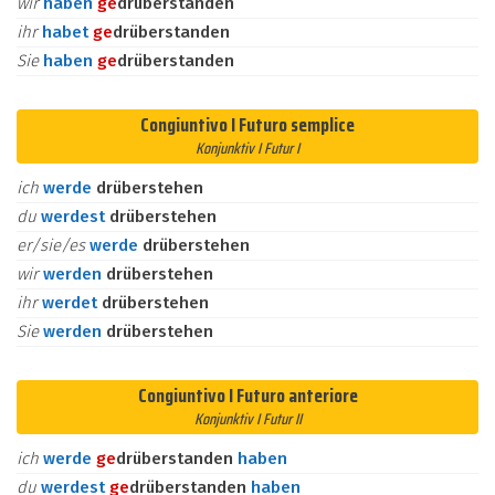
wir
haben
ge
drüberstanden
ihr
habet
ge
drüberstanden
Sie
haben
ge
drüberstanden
Congiuntivo I Futuro semplice
Konjunktiv I Futur I
ich
werde
drüberstehen
du
werdest
drüberstehen
er/sie/es
werde
drüberstehen
wir
werden
drüberstehen
ihr
werdet
drüberstehen
Sie
werden
drüberstehen
Congiuntivo I Futuro anteriore
Konjunktiv I Futur II
ich
werde
ge
drüberstanden
haben
du
werdest
ge
drüberstanden
haben