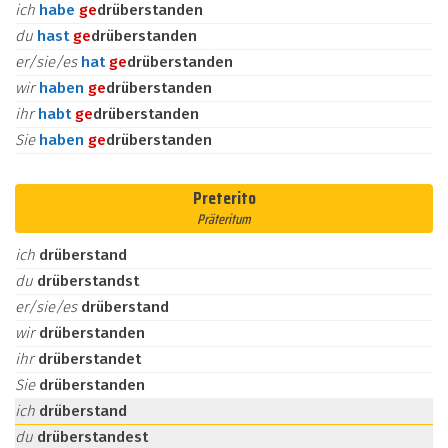
ich
habe
ge
drüberstanden
du
hast
ge
drüberstanden
er/sie/es
hat
ge
drüberstanden
wir
haben
ge
drüberstanden
ihr
habt
ge
drüberstanden
Sie
haben
ge
drüberstanden
Preterito
Präteritum
ich
drüberstand
du
drüberstandst
er/sie/es
drüberstand
wir
drüberstanden
ihr
drüberstandet
Sie
drüberstanden
ich
drüberstand
du
drüberstandest