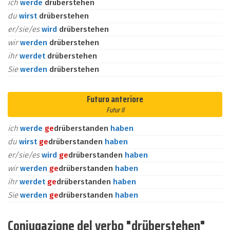
ich
werde
drüberstehen
du
wirst
drüberstehen
er/sie/es
wird
drüberstehen
wir
werden
drüberstehen
ihr
werdet
drüberstehen
Sie
werden
drüberstehen
Futuro anteriore
Futur II
ich
werde
ge
drüberstanden
haben
du
wirst
ge
drüberstanden
haben
er/sie/es
wird
ge
drüberstanden
haben
wir
werden
ge
drüberstanden
haben
ihr
werdet
ge
drüberstanden
haben
Sie
werden
ge
drüberstanden
haben
Coniugazione del verbo "drüberstehen"