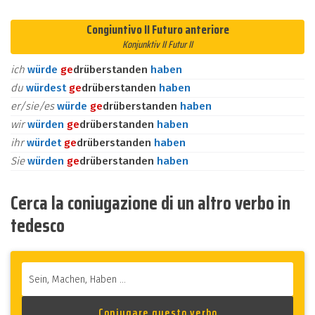
Congiuntivo II Futuro anteriore
Konjunktiv II Futur II
ich
würde
ge
drüberstanden
haben
du
würdest
ge
drüberstanden
haben
er/sie/es
würde
ge
drüberstanden
haben
wir
würden
ge
drüberstanden
haben
ihr
würdet
ge
drüberstanden
haben
Sie
würden
ge
drüberstanden
haben
Cerca la coniugazione di un altro verbo in
tedesco