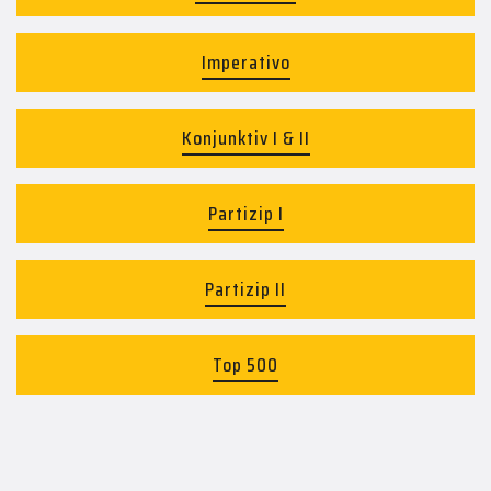
Imperativo
Konjunktiv I & II
Partizip I
Partizip II
Top 500