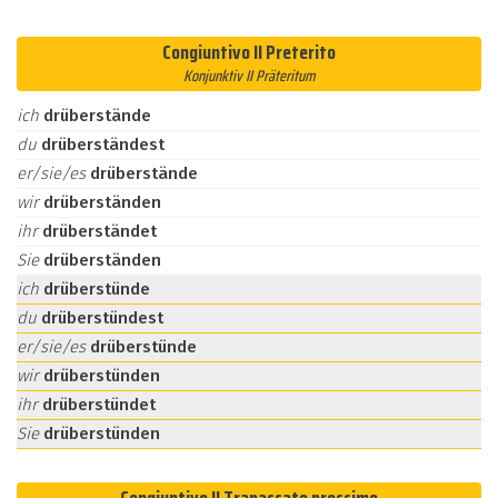
Congiuntivo II Preterito
Konjunktiv II Präteritum
ich
drüberstände
du
drüberständest
er/sie/es
drüberstände
wir
drüberständen
ihr
drüberständet
Sie
drüberständen
ich
drüberstünde
du
drüberstündest
er/sie/es
drüberstünde
wir
drüberstünden
ihr
drüberstündet
Sie
drüberstünden