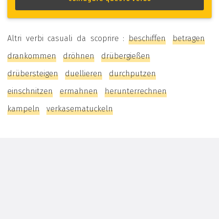
Altri verbi casuali da scoprire :
beschiffen
betragen
drankommen
dröhnen
drübergießen
drübersteigen
duellieren
durchputzen
einschnitzen
ermahnen
herunterrechnen
kampeln
verkasematuckeln