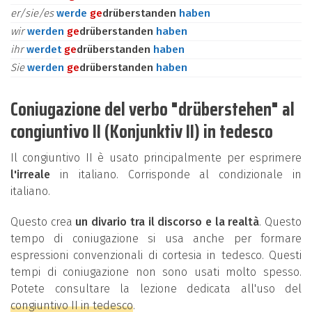
er/sie/es
werde
ge
drüberstanden
haben
wir
werden
ge
drüberstanden
haben
ihr
werdet
ge
drüberstanden
haben
Sie
werden
ge
drüberstanden
haben
Coniugazione del verbo "drüberstehen" al
congiuntivo II (Konjunktiv II) in tedesco
Il congiuntivo II è usato principalmente per esprimere
l'irreale
in italiano. Corrisponde al condizionale in
italiano.
Questo crea
un divario tra il discorso e la realtà
. Questo
tempo di coniugazione si usa anche per formare
espressioni convenzionali di cortesia in tedesco. Questi
tempi di coniugazione non sono usati molto spesso.
Potete consultare la lezione dedicata all'uso del
congiuntivo II in tedesco
.