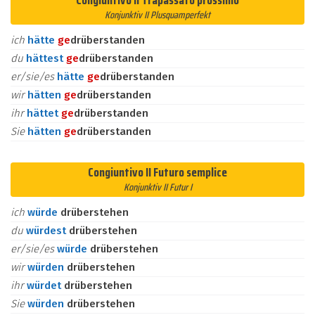
Congiuntivo II Trapassato prossimo
Konjunktiv II Plusquamperfekt
ich
hätte
ge
drüberstanden
du
hättest
ge
drüberstanden
er/sie/es
hätte
ge
drüberstanden
wir
hätten
ge
drüberstanden
ihr
hättet
ge
drüberstanden
Sie
hätten
ge
drüberstanden
Congiuntivo II Futuro semplice
Konjunktiv II Futur I
ich
würde
drüberstehen
du
würdest
drüberstehen
er/sie/es
würde
drüberstehen
wir
würden
drüberstehen
ihr
würdet
drüberstehen
Sie
würden
drüberstehen