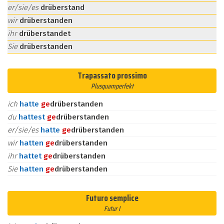
er/sie/es
drüberstand
wir
drüberstanden
ihr
drüberstandet
Sie
drüberstanden
Trapassato prossimo
Plusquamperfekt
ich
hatte
ge
drüberstanden
du
hattest
ge
drüberstanden
er/sie/es
hatte
ge
drüberstanden
wir
hatten
ge
drüberstanden
ihr
hattet
ge
drüberstanden
Sie
hatten
ge
drüberstanden
Futuro semplice
Futur I