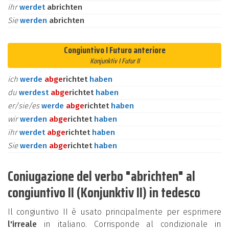
ihr
werdet
abrichten
Sie
werden
abrichten
Congiuntivo I Futuro anteriore
Konjunktiv I Futur II
ich
werde
ab
ge
richtet
haben
du
werdest
ab
ge
richtet
haben
er/sie/es
werde
ab
ge
richtet
haben
wir
werden
ab
ge
richtet
haben
ihr
werdet
ab
ge
richtet
haben
Sie
werden
ab
ge
richtet
haben
Coniugazione del verbo "abrichten" al
congiuntivo II (Konjunktiv II) in tedesco
Il congiuntivo II è usato principalmente per esprimere
l'irreale
in italiano. Corrisponde al condizionale in