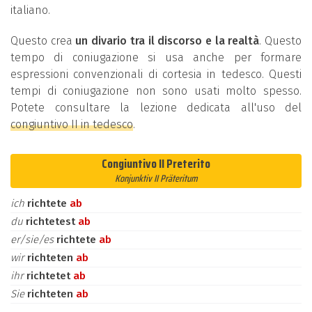
italiano.
Questo crea
un divario tra il discorso e la realtà
. Questo
tempo di coniugazione si usa anche per formare
espressioni convenzionali di cortesia in tedesco. Questi
tempi di coniugazione non sono usati molto spesso.
Potete consultare la lezione dedicata all'uso del
congiuntivo II in tedesco
.
Congiuntivo II Preterito
Konjunktiv II Präteritum
ich
richtete
ab
du
richtetest
ab
er/sie/es
richtete
ab
wir
richteten
ab
ihr
richtetet
ab
Sie
richteten
ab