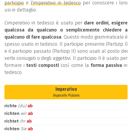
participio
e
l'imperativo in tedesco
per conoscere i loro
usi in dettaglio.
L'imperativo in tedesco è usato per
dare ordini, esigere
qualcosa da qualcuno o semplicemente chiedere a
qualcuno di fare qualcosa
. Questo modo grammaticale è
spesso usato in tedesco. Il participio presente (Partizip I)
e il participio passato (Partizip II) sono usati al posto dei
verbi coniugati o degli aggettivi. Il participio II è usato per
formare i
testi composti
così come la
forma passiva
in
tedesco.
Imperativo
Imperativ Präsens
richte
(du)
ab
richten
wir
ab
richtet
ihr
ab
richten
Sie
ab