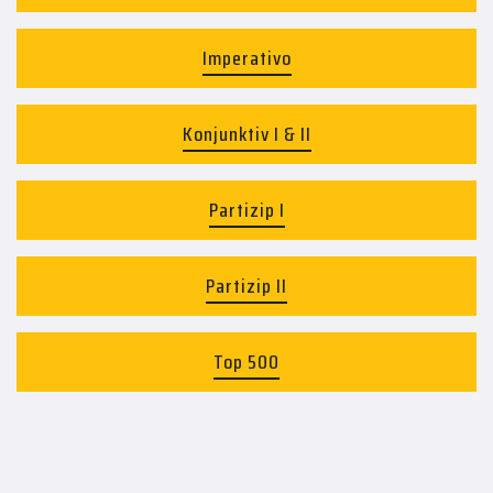
Imperativo
Konjunktiv I & II
Partizip I
Partizip II
Top 500