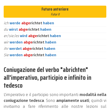
Futuro anteriore
Futur II
ich
werde
ab
ge
richtet
haben
du
wirst
ab
ge
richtet
haben
er/sie/es
wird
ab
ge
richtet
haben
wir
werden
ab
ge
richtet
haben
ihr
werdet
ab
ge
richtet
haben
Sie
werden
ab
ge
richtet
haben
Coniugazione del verbo "abrichten"
all'imperativo, participio e infinito in
tedesco
L'imperativo e il participio sono importanti
modalità nella
coniugazione tedesca
. Sono
ampiamente usati
, quindi vi
invitiamo a fare riferimento alle nostre lezioni sul