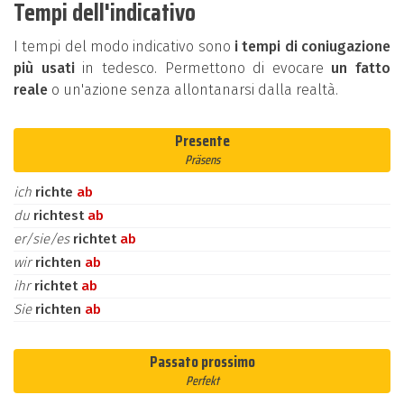
Tempi dell'indicativo
I tempi del modo indicativo sono
i tempi di coniugazione
più usati
in tedesco. Permettono di evocare
un fatto
reale
o un'azione senza allontanarsi dalla realtà.
Presente
Präsens
ich
richte
ab
du
richtest
ab
er/sie/es
richtet
ab
wir
richten
ab
ihr
richtet
ab
Sie
richten
ab
Passato prossimo
Perfekt