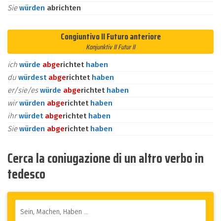
Sie
würden
abrichten
Congiuntivo II Futuro anteriore
Konjunktiv II Futur II
ich
würde
ab
ge
richtet
haben
du
würdest
ab
ge
richtet
haben
er/sie/es
würde
ab
ge
richtet
haben
wir
würden
ab
ge
richtet
haben
ihr
würdet
ab
ge
richtet
haben
Sie
würden
ab
ge
richtet
haben
Cerca la coniugazione di un altro verbo in
tedesco