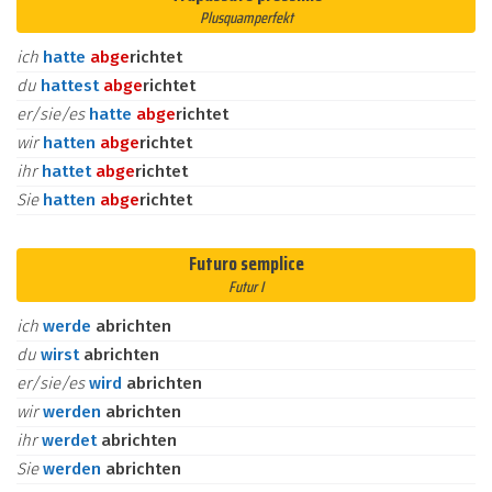
Plusquamperfekt
ich
hatte
ab
ge
richtet
du
hattest
ab
ge
richtet
er/sie/es
hatte
ab
ge
richtet
wir
hatten
ab
ge
richtet
ihr
hattet
ab
ge
richtet
Sie
hatten
ab
ge
richtet
Futuro semplice
Futur I
ich
werde
abrichten
du
wirst
abrichten
er/sie/es
wird
abrichten
wir
werden
abrichten
ihr
werdet
abrichten
Sie
werden
abrichten