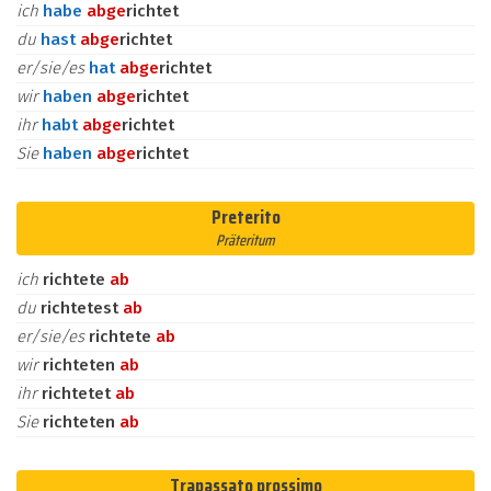
ich
habe
ab
ge
richtet
du
hast
ab
ge
richtet
er/sie/es
hat
ab
ge
richtet
wir
haben
ab
ge
richtet
ihr
habt
ab
ge
richtet
Sie
haben
ab
ge
richtet
Preterito
Präteritum
ich
richtete
ab
du
richtetest
ab
er/sie/es
richtete
ab
wir
richteten
ab
ihr
richtetet
ab
Sie
richteten
ab
Trapassato prossimo