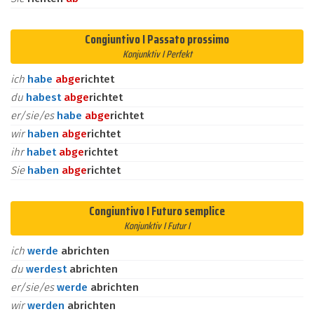
Congiuntivo I Passato prossimo
Konjunktiv I Perfekt
ich
habe
ab
ge
richtet
du
habest
ab
ge
richtet
er/sie/es
habe
ab
ge
richtet
wir
haben
ab
ge
richtet
ihr
habet
ab
ge
richtet
Sie
haben
ab
ge
richtet
Congiuntivo I Futuro semplice
Konjunktiv I Futur I
ich
werde
abrichten
du
werdest
abrichten
er/sie/es
werde
abrichten
wir
werden
abrichten