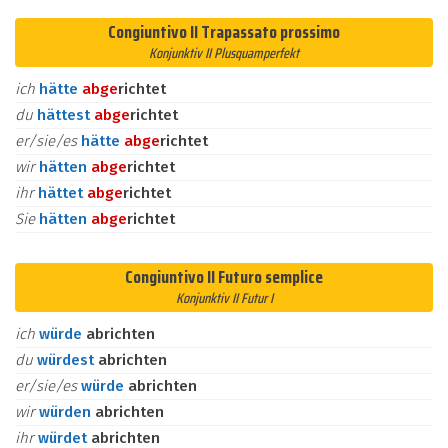
Congiuntivo II Trapassato prossimo
Konjunktiv II Plusquamperfekt
ich
hätte
ab
ge
richtet
du
hättest
ab
ge
richtet
er/sie/es
hätte
ab
ge
richtet
wir
hätten
ab
ge
richtet
ihr
hättet
ab
ge
richtet
Sie
hätten
ab
ge
richtet
Congiuntivo II Futuro semplice
Konjunktiv II Futur I
ich
würde
abrichten
du
würdest
abrichten
er/sie/es
würde
abrichten
wir
würden
abrichten
ihr
würdet
abrichten