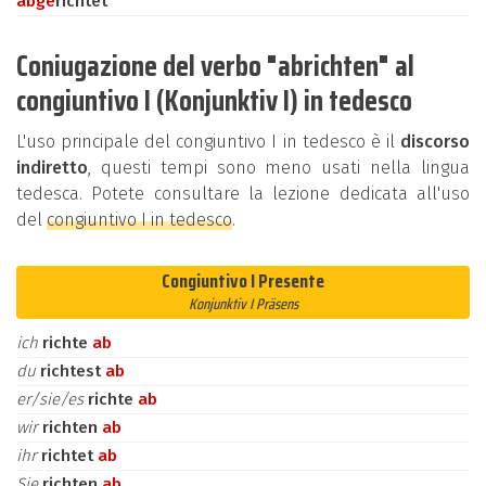
ab
ge
richtet
Coniugazione del verbo "abrichten" al
congiuntivo I (Konjunktiv I) in tedesco
L'uso principale del congiuntivo I in tedesco è il
discorso
indiretto
, questi tempi sono meno usati nella lingua
tedesca. Potete consultare la lezione dedicata all'uso
del
congiuntivo I in tedesco
.
Congiuntivo I Presente
Konjunktiv I Präsens
ich
richte
ab
du
richtest
ab
er/sie/es
richte
ab
wir
richten
ab
ihr
richtet
ab
Sie
richten
ab