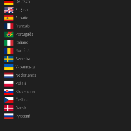
Deutsch
English
Español
Français
Português
Italiano
Română
Svenska
Українська
Nederlands
Polski
Slovenčina
Čeština
Dansk
Русский