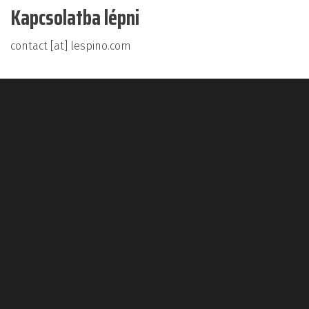
Kapcsolatba lépni
contact [at] lespino.com