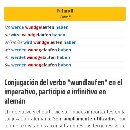
Futuro II
Futur II
ich
werde
wund
ge
laufen
haben
du
wirst
wund
ge
laufen
haben
er/sie/es
wird
wund
ge
laufen
haben
wir
werden
wund
ge
laufen
haben
ihr
werdet
wund
ge
laufen
haben
Sie
werden
wund
ge
laufen
haben
Conjugación del verbo "wundlaufen" en el
imperativo, participio e infinitivo en
alemán
El imperativo y el participio son modos importantes en la
conjugación alemana. Son
ampliamente utilizados
, por
lo que te invitamos a consultar nuestras lecciones sobre