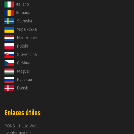
Italiano
Română
Svenska
Українська
Nederlands
Polski
Slovenčina
Čeština
Magyar
Русский
Dansk
Enlaces útiles
PONS - Hallo Welt!
Goethe Institut