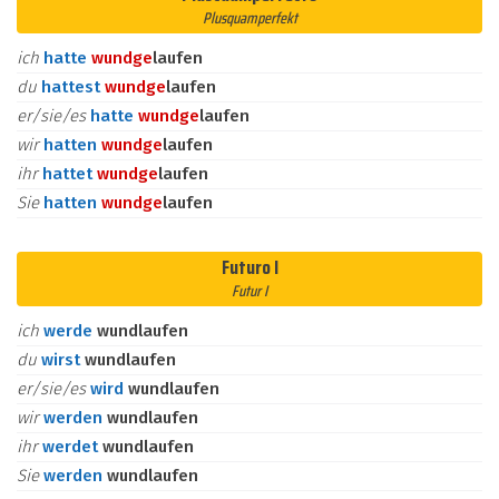
Plusquamperfekt
ich
hatte
wund
ge
laufen
du
hattest
wund
ge
laufen
er/sie/es
hatte
wund
ge
laufen
wir
hatten
wund
ge
laufen
ihr
hattet
wund
ge
laufen
Sie
hatten
wund
ge
laufen
Futuro I
Futur I
ich
werde
wundlaufen
du
wirst
wundlaufen
er/sie/es
wird
wundlaufen
wir
werden
wundlaufen
ihr
werdet
wundlaufen
Sie
werden
wundlaufen