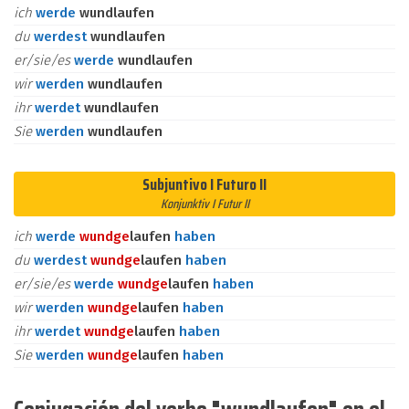
ich
werde
wundlaufen
du
werdest
wundlaufen
er/sie/es
werde
wundlaufen
wir
werden
wundlaufen
ihr
werdet
wundlaufen
Sie
werden
wundlaufen
Subjuntivo I Futuro II
Konjunktiv I Futur II
ich
werde
wund
ge
laufen
haben
du
werdest
wund
ge
laufen
haben
er/sie/es
werde
wund
ge
laufen
haben
wir
werden
wund
ge
laufen
haben
ihr
werdet
wund
ge
laufen
haben
Sie
werden
wund
ge
laufen
haben