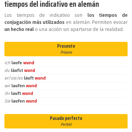
tiempos del indicativo en alemán
Los tiempos de indicativo son
los tiempos de
conjugación más utilizados
en alemán. Permiten evocar
un hecho real
o una acción sin apartarse de la realidad.
Presente
Präsens
ich
laufe
wund
du
läufst
wund
er/sie/es
läuft
wund
wir
laufen
wund
ihr
lauft
wund
Sie
laufen
wund
Pasado perfecto
Perfekt