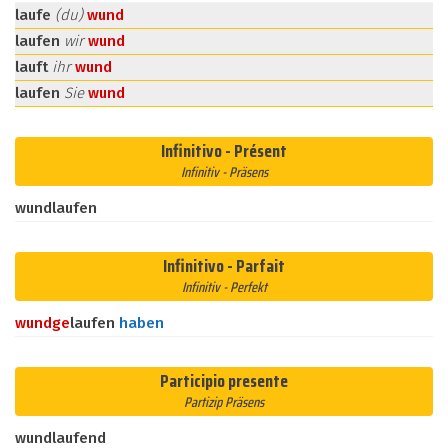
laufe
(du)
wund
laufen
wir
wund
lauft
ihr
wund
laufen
Sie
wund
Infinitivo - Présent
Infinitiv - Präsens
wundlaufen
Infinitivo - Parfait
Infinitiv - Perfekt
wund
ge
laufen
haben
Participio presente
Partizip Präsens
wundlaufend