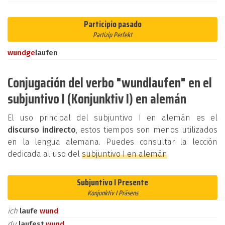
Participio pasado
Partizip Perfekt
wund
ge
laufen
Conjugación del verbo "wundlaufen" en el
subjuntivo I (Konjunktiv I) en alemán
El uso principal del subjuntivo I en alemán es el
discurso indirecto
, estos tiempos son menos utilizados
en la lengua alemana. Puedes consultar la lección
dedicada al uso del
subjuntivo I en alemán
.
Subjuntivo I Presente
Konjunktiv I Präsens
ich
laufe
wund
du
laufest
wund