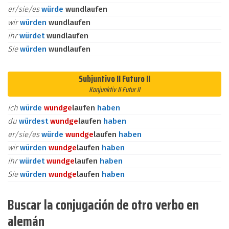
er/sie/es
würde
wundlaufen
wir
würden
wundlaufen
ihr
würdet
wundlaufen
Sie
würden
wundlaufen
Subjuntivo II Futuro II
Konjunktiv II Futur II
ich
würde
wund
ge
laufen
haben
du
würdest
wund
ge
laufen
haben
er/sie/es
würde
wund
ge
laufen
haben
wir
würden
wund
ge
laufen
haben
ihr
würdet
wund
ge
laufen
haben
Sie
würden
wund
ge
laufen
haben
Buscar la conjugación de otro verbo en
alemán