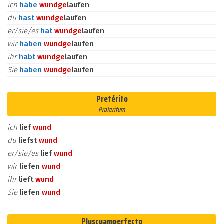
ich
habe
wund
ge
laufen
du
hast
wund
ge
laufen
er/sie/es
hat
wund
ge
laufen
wir
haben
wund
ge
laufen
ihr
habt
wund
ge
laufen
Sie
haben
wund
ge
laufen
Pretérito
Präteritum
ich
lief
wund
du
liefst
wund
er/sie/es
lief
wund
wir
liefen
wund
ihr
lieft
wund
Sie
liefen
wund
Pluscuamperfecto