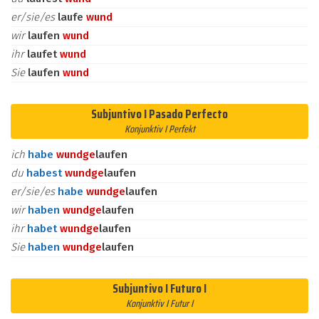
er/sie/es
laufe
wund
wir
laufen
wund
ihr
laufet
wund
Sie
laufen
wund
Subjuntivo I Pasado Perfecto
Konjunktiv I Perfekt
ich
habe
wund
ge
laufen
du
habest
wund
ge
laufen
er/sie/es
habe
wund
ge
laufen
wir
haben
wund
ge
laufen
ihr
habet
wund
ge
laufen
Sie
haben
wund
ge
laufen
Subjuntivo I Futuro I
Konjunktiv I Futur I