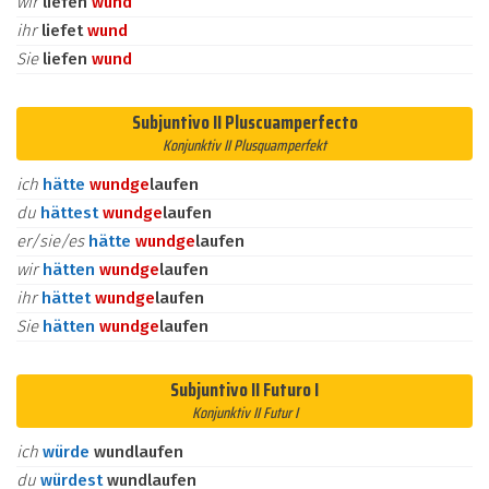
wir
liefen
wund
ihr
liefet
wund
Sie
liefen
wund
Subjuntivo II Pluscuamperfecto
Konjunktiv II Plusquamperfekt
ich
hätte
wund
ge
laufen
du
hättest
wund
ge
laufen
er/sie/es
hätte
wund
ge
laufen
wir
hätten
wund
ge
laufen
ihr
hättet
wund
ge
laufen
Sie
hätten
wund
ge
laufen
Subjuntivo II Futuro I
Konjunktiv II Futur I
ich
würde
wundlaufen
du
würdest
wundlaufen