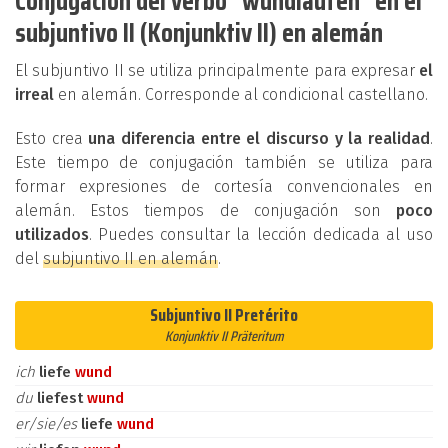
Conjugación del verbo "wundlaufen" en el
subjuntivo II (Konjunktiv II) en alemán
El subjuntivo II se utiliza principalmente para expresar
el
irreal
en alemán. Corresponde al condicional castellano.
Esto crea
una diferencia entre el discurso y la realidad
.
Este tiempo de conjugación también se utiliza para
formar expresiones de cortesía convencionales en
alemán. Estos tiempos de conjugación son
poco
utilizados
. Puedes consultar la lección dedicada al uso
del
subjuntivo II en alemán
.
Subjuntivo II Pretérito
Konjunktiv II Präteritum
ich
liefe
wund
du
liefest
wund
er/sie/es
liefe
wund