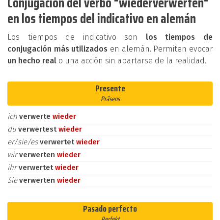
Conjugación del verbo "wiederverwerten"
en los tiempos del indicativo en alemán
Los tiempos de indicativo son
los tiempos de
conjugación más utilizados
en alemán. Permiten evocar
un hecho real
o una acción sin apartarse de la realidad.
Presente
Präsens
ich
verwerte
wieder
du
verwertest
wieder
er/sie/es
verwertet
wieder
wir
verwerten
wieder
ihr
verwertet
wieder
Sie
verwerten
wieder
Pasado perfecto
Perfekt