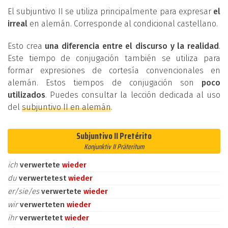
El subjuntivo II se utiliza principalmente para expresar
el
irreal
en alemán. Corresponde al condicional castellano.
Esto crea
una diferencia entre el discurso y la realidad
.
Este tiempo de conjugación también se utiliza para
formar expresiones de cortesía convencionales en
alemán. Estos tiempos de conjugación son
poco
utilizados
. Puedes consultar la lección dedicada al uso
del
subjuntivo II en alemán
.
Subjuntivo II Pretérito
Konjunktiv II Präteritum
ich
verwertete
wieder
du
verwertetest
wieder
er/sie/es
verwertete
wieder
wir
verwerteten
wieder
ihr
verwertetet
wieder