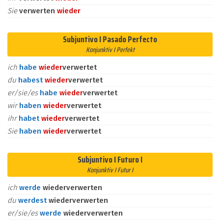
Sie
verwerten
wieder
Subjuntivo I Pasado Perfecto
Konjunktiv I Perfekt
ich
habe
wieder
verwertet
du
habest
wieder
verwertet
er/sie/es
habe
wieder
verwertet
wir
haben
wieder
verwertet
ihr
habet
wieder
verwertet
Sie
haben
wieder
verwertet
Subjuntivo I Futuro I
Konjunktiv I Futur I
ich
werde
wiederverwerten
du
werdest
wiederverwerten
er/sie/es
werde
wiederverwerten