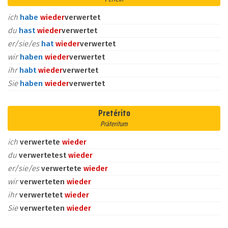
ich
habe
wieder
verwertet
du
hast
wieder
verwertet
er/sie/es
hat
wieder
verwertet
wir
haben
wieder
verwertet
ihr
habt
wieder
verwertet
Sie
haben
wieder
verwertet
Pretérito
Präteritum
ich
verwertete
wieder
du
verwertetest
wieder
er/sie/es
verwertete
wieder
wir
verwerteten
wieder
ihr
verwertetet
wieder
Sie
verwerteten
wieder