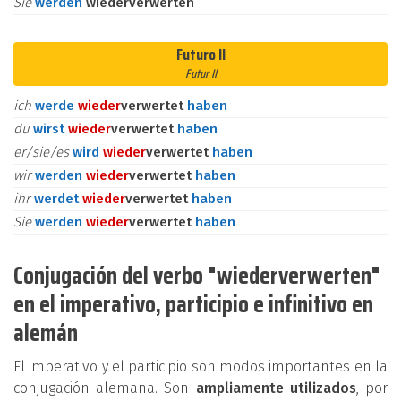
Sie
werden
wiederverwerten
Futuro II
Futur II
ich
werde
wieder
verwertet
haben
du
wirst
wieder
verwertet
haben
er/sie/es
wird
wieder
verwertet
haben
wir
werden
wieder
verwertet
haben
ihr
werdet
wieder
verwertet
haben
Sie
werden
wieder
verwertet
haben
Conjugación del verbo "wiederverwerten"
en el imperativo, participio e infinitivo en
alemán
El imperativo y el participio son modos importantes en la
conjugación alemana. Son
ampliamente utilizados
, por