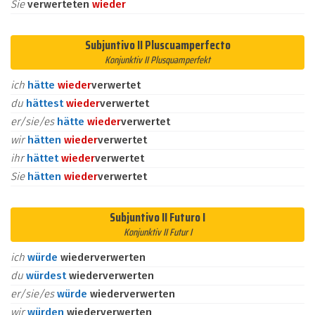
Sie
verwerteten
wieder
Subjuntivo II Pluscuamperfecto
Konjunktiv II Plusquamperfekt
ich
hätte
wieder
verwertet
du
hättest
wieder
verwertet
er/sie/es
hätte
wieder
verwertet
wir
hätten
wieder
verwertet
ihr
hättet
wieder
verwertet
Sie
hätten
wieder
verwertet
Subjuntivo II Futuro I
Konjunktiv II Futur I
ich
würde
wiederverwerten
du
würdest
wiederverwerten
er/sie/es
würde
wiederverwerten
wir
würden
wiederverwerten