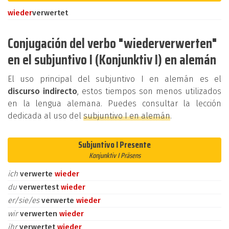
wieder
verwertet
Conjugación del verbo "wiederverwerten"
en el subjuntivo I (Konjunktiv I) en alemán
El uso principal del subjuntivo I en alemán es el
discurso indirecto
, estos tiempos son menos utilizados
en la lengua alemana. Puedes consultar la lección
dedicada al uso del
subjuntivo I en alemán
.
Subjuntivo I Presente
Konjunktiv I Präsens
ich
verwerte
wieder
du
verwertest
wieder
er/sie/es
verwerte
wieder
wir
verwerten
wieder
ihr
verwertet
wieder