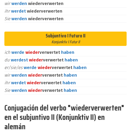
wir
werden
wiederverwerten
ihr
werdet
wiederverwerten
Sie
werden
wiederverwerten
Subjuntivo I Futuro II
Konjunktiv I Futur II
ich
werde
wieder
verwertet
haben
du
werdest
wieder
verwertet
haben
er/sie/es
werde
wieder
verwertet
haben
wir
werden
wieder
verwertet
haben
ihr
werdet
wieder
verwertet
haben
Sie
werden
wieder
verwertet
haben
Conjugación del verbo "wiederverwerten"
en el subjuntivo II (Konjunktiv II) en
alemán