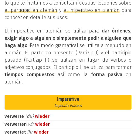
lo que te invitamos a consultar nuestras lecciones sobre
el participio en alemán
y
el imperativo en alemán
para
conocer en detalle sus usos.
El imperativo en alemán se utiliza para
dar órdenes,
exigir algo a alguien o simplemente pedir a alguien que
haga algo
. Este modo gramatical se utiliza a menudo en
alemán. El participio presente (Partizip I) y el participio
pasado (Partizip II) se utilizan en lugar de verbos o
adjetivos conjugados. El participio II se utiliza para formar
tiempos compuestos
así como la
forma pasiva
en
alemán.
Imperativo
Imperativ Präsens
verwerte
(du)
wieder
verwerten
wir
wieder
verwertet
ihr
wieder