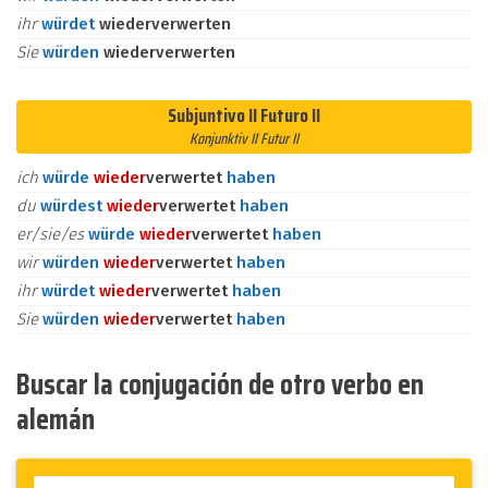
ihr
würdet
wiederverwerten
Sie
würden
wiederverwerten
Subjuntivo II Futuro II
Konjunktiv II Futur II
ich
würde
wieder
verwertet
haben
du
würdest
wieder
verwertet
haben
er/sie/es
würde
wieder
verwertet
haben
wir
würden
wieder
verwertet
haben
ihr
würdet
wieder
verwertet
haben
Sie
würden
wieder
verwertet
haben
Buscar la conjugación de otro verbo en
alemán