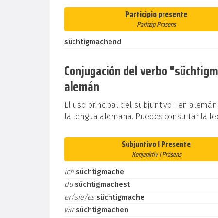
Participio presente
Partizip Präsens
süchtigmachend
Conjugación del verbo "süchtigma
alemán
El uso principal del subjuntivo I en alemán
la lengua alemana. Puedes consultar la le
Subjuntivo I Presente
Konjunktiv I Präsens
ich
süchtigmache
du
süchtigmachest
er/sie/es
süchtigmache
wir
süchtigmachen