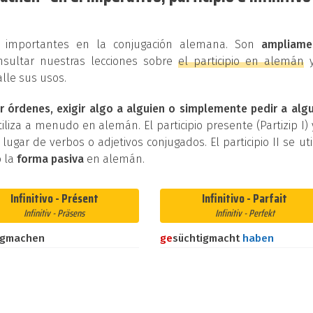
os importantes en la conjugación alemana. Son
ampliame
nsultar nuestras lecciones sobre
el participio en alemán
lle sus usos.
r órdenes, exigir algo a alguien o simplemente pedir a alg
iliza a menudo en alemán. El participio presente (Partizip I) 
n lugar de verbos o adjetivos conjugados. El participio II se uti
 la
forma pasiva
en alemán.
Infinitivo - Présent
Infinitivo - Parfait
Infinitiv - Präsens
Infinitiv - Perfekt
igmachen
ge
süchtigmacht
haben