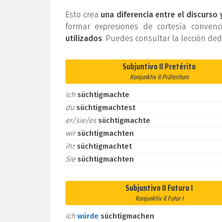
Esto crea
una diferencia entre el discurso 
formar expresiones de cortesía conven
utilizados
. Puedes consultar la lección de
Subjuntivo II Pretérito
Konjunktiv II Präteritum
ich
süchtigmachte
du
süchtigmachtest
er/sie/es
süchtigmachte
wir
süchtigmachten
ihr
süchtigmachtet
Sie
süchtigmachten
Subjuntivo II Futuro I
Konjunktiv II Futur I
ich
würde
süchtigmachen