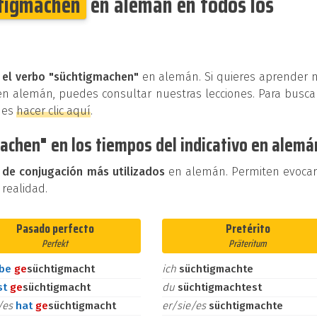
tigmachen
en alemán en todos los
a el verbo "süchtigmachen"
en alemán. Si quieres aprender 
en alemán, puedes consultar nuestras lecciones. Para busca
des
hacer clic aquí
.
achen" en los tiempos del indicativo en alemá
 de conjugación más utilizados
en alemán. Permiten evoca
 realidad.
Pasado perfecto
Pretérito
Perfekt
Präteritum
abe
ge
süchtigmacht
ich
süchtigmachte
st
ge
süchtigmacht
du
süchtigmachtest
e/es
hat
ge
süchtigmacht
er/sie/es
süchtigmachte