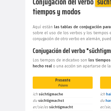
Conjugación del verbo
süch
tiempos y modos
Aquí están
las tablas de conjugación par
sobre el uso de los verbos y los tiempos 
conjugación de otro verbo en alemán, pue
Conjugación del verbo "süchtigm
Los tiempos de indicativo son
los tiempos
hecho real
o una acción sin apartarse de la
Presente
Präsens
ich
süchtigmache
ich
h
du
süchtigmachst
du
ha
er/sie/es
süchtigmacht
er/si