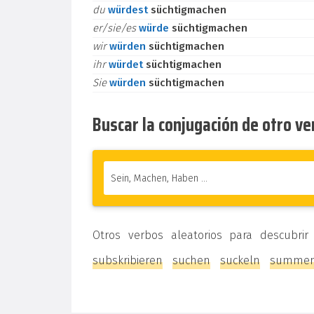
du
würdest
süchtigmachen
er/sie/es
würde
süchtigmachen
wir
würden
süchtigmachen
ihr
würdet
süchtigmachen
Sie
würden
süchtigmachen
Buscar la conjugación de otro v
Otros verbos aleatorios para descubrir
subskribieren
suchen
suckeln
summe