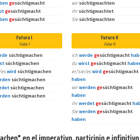
aben
ge
süchtigmacht
wir
süchtigmachten
bt
ge
süchtigmacht
ihr
süchtigmachtet
aben
ge
süchtigmacht
Sie
süchtigmachten
Futuro I
Futuro II
Futur I
Futur II
rde
süchtigmachen
ich
werde
ge
süchtigmacht
hab
rst
süchtigmachen
du
wirst
ge
süchtigmacht
habe
e/es
wird
süchtigmachen
er/sie/es
wird
ge
süchtigmacht
haben
rden
süchtigmachen
wir
werden
ge
süchtigmacht
rdet
süchtigmachen
haben
rden
süchtigmachen
ihr
werdet
ge
süchtigmacht
ha
Sie
werden
ge
süchtigmacht
haben
chen" en el imperativo, participio e infinitivo