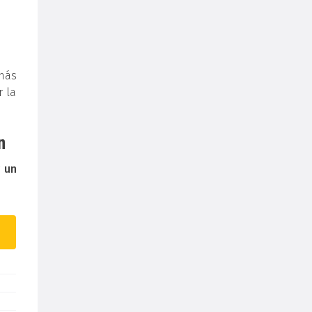
más
r la
n
r
un