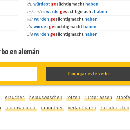
du
würdest
ge
süchtigmacht
haben
er/sie/es
würde
ge
süchtigmacht
haben
wir
würden
ge
süchtigmacht
haben
ihr
würdet
ge
süchtigmacht
haben
Sie
würden
ge
süchtigmacht
haben
erbo en alemán
 :
ersuchen
herauswaschen
rotzen
runterlassen
stopf
n
traumwandeln
umordnen
verlautbaren
zurückblicken