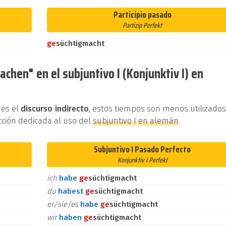
Participio pasado
Partizip Perfekt
ge
süchtigmacht
chen" en el subjuntivo I (Konjunktiv I) en
 es el
discurso indirecto
, estos tiempos son menos utilizado
cción dedicada al uso del
subjuntivo I en alemán
.
Subjuntivo I Pasado Perfecto
Konjunktiv I Perfekt
ich
habe
ge
süchtigmacht
du
habest
ge
süchtigmacht
er/sie/es
habe
ge
süchtigmacht
wir
haben
ge
süchtigmacht