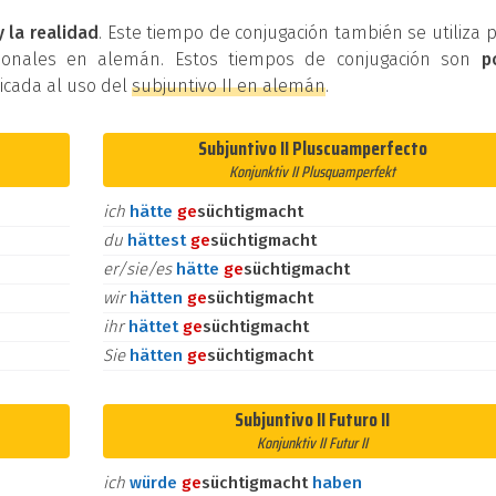
y la realidad
. Este tiempo de conjugación también se utiliza 
cionales en alemán. Estos tiempos de conjugación son
p
dicada al uso del
subjuntivo II en alemán
.
Subjuntivo II Pluscuamperfecto
Konjunktiv II Plusquamperfekt
ich
hätte
ge
süchtigmacht
du
hättest
ge
süchtigmacht
er/sie/es
hätte
ge
süchtigmacht
wir
hätten
ge
süchtigmacht
ihr
hättet
ge
süchtigmacht
Sie
hätten
ge
süchtigmacht
Subjuntivo II Futuro II
Konjunktiv II Futur II
ich
würde
ge
süchtigmacht
haben