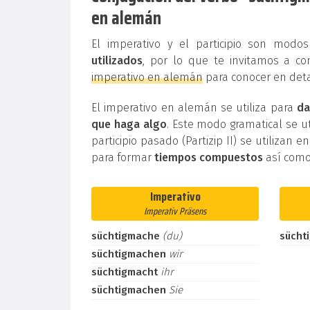
en alemán
El imperativo y el participio son mod
utilizados
, por lo que te invitamos a co
imperativo en alemán
para conocer en deta
El imperativo en alemán se utiliza para
da
que haga algo
. Este modo gramatical se ut
participio pasado (Partizip II) se utilizan e
para formar
tiempos compuestos
así como
Imperativo
Imperativ Präsens
süchtigmache
(du)
sücht
süchtigmachen
wir
süchtigmacht
ihr
süchtigmachen
Sie