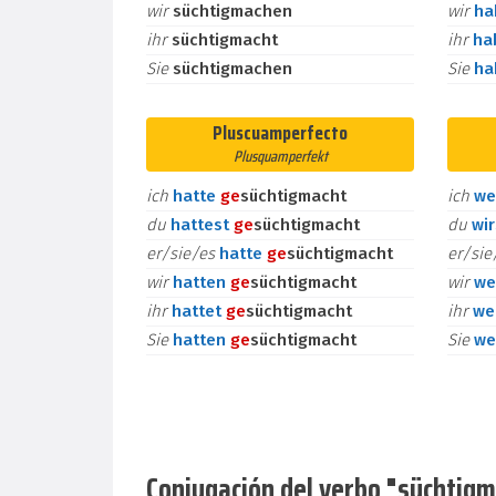
wir
süchtigmachen
wir
h
ihr
süchtigmacht
ihr
ha
Sie
süchtigmachen
Sie
h
Pluscuamperfecto
Plusquamperfekt
ich
hatte
ge
süchtigmacht
ich
we
du
hattest
ge
süchtigmacht
du
wi
er/sie/es
hatte
ge
süchtigmacht
er/si
wir
hatten
ge
süchtigmacht
wir
we
ihr
hattet
ge
süchtigmacht
ihr
we
Sie
hatten
ge
süchtigmacht
Sie
we
Conjugación del verbo "süchtigma