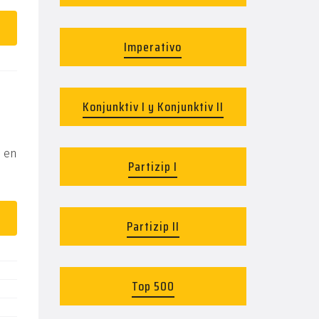
Imperativo
Konjunktiv I y Konjunktiv II
s en
Partizip I
Partizip II
Top 500