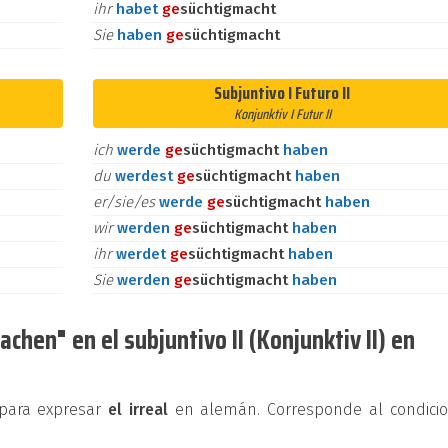
ihr
habet
ge
süchtigmacht
Sie
haben
ge
süchtigmacht
Subjuntivo I Futuro II
Konjunktiv I Futur II
ich
werde
ge
süchtigmacht
haben
du
werdest
ge
süchtigmacht
haben
er/sie/es
werde
ge
süchtigmacht
haben
wir
werden
ge
süchtigmacht
haben
ihr
werdet
ge
süchtigmacht
haben
Sie
werden
ge
süchtigmacht
haben
chen" en el subjuntivo II (Konjunktiv II) en
e para expresar
el irreal
en alemán. Corresponde al condicio