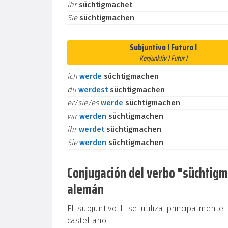
ihr
süchtigmachet
Sie
süchtigmachen
Subjuntivo I Futuro I
Konjunktiv I Futur I
ich
werde
süchtigmachen
du
werdest
süchtigmachen
er/sie/es
werde
süchtigmachen
wir
werden
süchtigmachen
ihr
werdet
süchtigmachen
Sie
werden
süchtigmachen
Conjugación del verbo "süchtigma
alemán
El subjuntivo II se utiliza principalment
castellano.