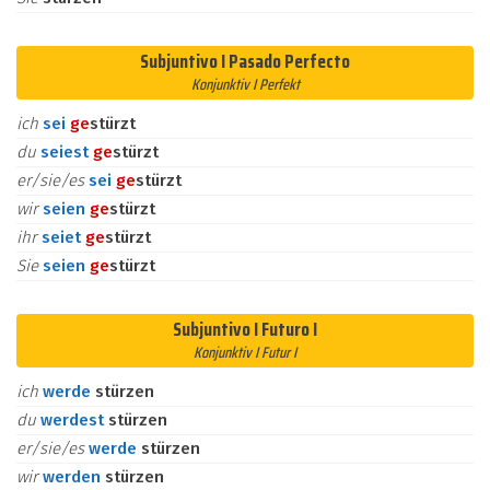
Subjuntivo I Pasado Perfecto
Konjunktiv I Perfekt
ich
sei
ge
stürzt
du
seiest
ge
stürzt
er/sie/es
sei
ge
stürzt
wir
seien
ge
stürzt
ihr
seiet
ge
stürzt
Sie
seien
ge
stürzt
Subjuntivo I Futuro I
Konjunktiv I Futur I
ich
werde
stürzen
du
werdest
stürzen
er/sie/es
werde
stürzen
wir
werden
stürzen