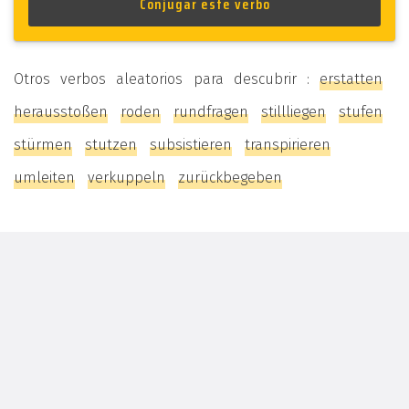
Otros verbos aleatorios para descubrir :
erstatten
herausstoßen
roden
rundfragen
stillliegen
stufen
stürmen
stutzen
subsistieren
transpirieren
umleiten
verkuppeln
zurückbegeben