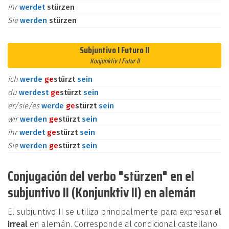
ihr
werdet
stürzen
Sie
werden
stürzen
Subjuntivo I Futuro II
Konjunktiv I Futur II
ich
werde
ge
stürzt
sein
du
werdest
ge
stürzt
sein
er/sie/es
werde
ge
stürzt
sein
wir
werden
ge
stürzt
sein
ihr
werdet
ge
stürzt
sein
Sie
werden
ge
stürzt
sein
Conjugación del verbo "stürzen" en el
subjuntivo II (Konjunktiv II) en alemán
El subjuntivo II se utiliza principalmente para expresar
el
irreal
en alemán. Corresponde al condicional castellano.