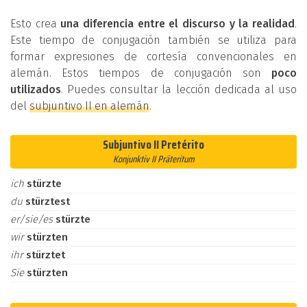
Esto crea
una diferencia entre el discurso y la realidad
.
Este tiempo de conjugación también se utiliza para
formar expresiones de cortesía convencionales en
alemán. Estos tiempos de conjugación son
poco
utilizados
. Puedes consultar la lección dedicada al uso
del
subjuntivo II en alemán
.
Subjuntivo II Pretérito
Konjunktiv II Präteritum
ich
stürzte
du
stürztest
er/sie/es
stürzte
wir
stürzten
ihr
stürztet
Sie
stürzten