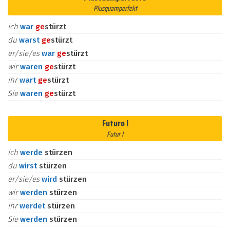
Plusquamperfekt
ich
war
ge
stürzt
du
warst
ge
stürzt
er/sie/es
war
ge
stürzt
wir
waren
ge
stürzt
ihr
wart
ge
stürzt
Sie
waren
ge
stürzt
Futuro I
Futur I
ich
werde
stürzen
du
wirst
stürzen
er/sie/es
wird
stürzen
wir
werden
stürzen
ihr
werdet
stürzen
Sie
werden
stürzen