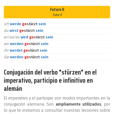
Futuro II
Futur II
ich
werde
ge
stürzt
sein
du
wirst
ge
stürzt
sein
er/sie/es
wird
ge
stürzt
sein
wir
werden
ge
stürzt
sein
ihr
werdet
ge
stürzt
sein
Sie
werden
ge
stürzt
sein
Conjugación del verbo "stürzen" en el
imperativo, participio e infinitivo en
alemán
El imperativo y el participio son modos importantes en la
conjugación alemana. Son
ampliamente utilizados
, por
lo que te invitamos a consultar nuestras lecciones sobre