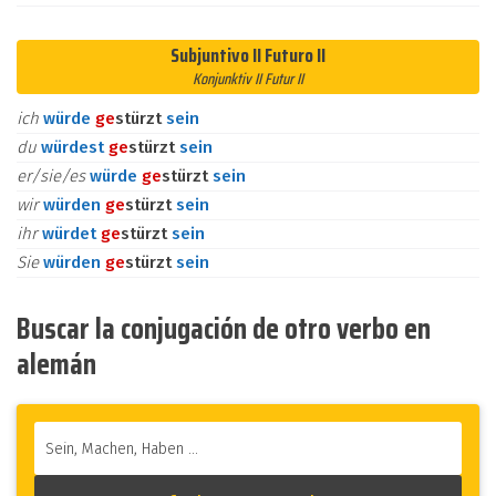
Subjuntivo II Futuro II
Konjunktiv II Futur II
ich
würde
ge
stürzt
sein
du
würdest
ge
stürzt
sein
er/sie/es
würde
ge
stürzt
sein
wir
würden
ge
stürzt
sein
ihr
würdet
ge
stürzt
sein
Sie
würden
ge
stürzt
sein
Buscar la conjugación de otro verbo en
alemán