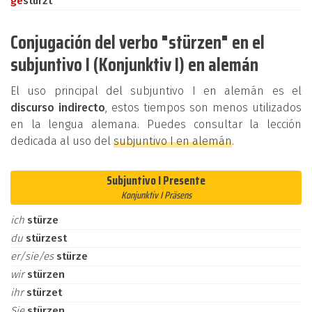
ge
stürzt
Conjugación del verbo "stürzen" en el
subjuntivo I (Konjunktiv I) en alemán
El uso principal del subjuntivo I en alemán es el
discurso indirecto
, estos tiempos son menos utilizados
en la lengua alemana. Puedes consultar la lección
dedicada al uso del
subjuntivo I en alemán
.
Subjuntivo I Presente
Konjunktiv I Präsens
ich
stürze
du
stürzest
er/sie/es
stürze
wir
stürzen
ihr
stürzet
Sie
stürzen