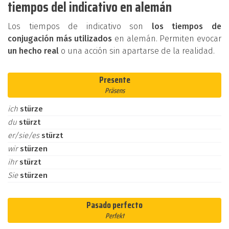
tiempos del indicativo en alemán
Los tiempos de indicativo son
los tiempos de
conjugación más utilizados
en alemán. Permiten evocar
un hecho real
o una acción sin apartarse de la realidad.
Presente
Präsens
ich
stürze
du
stürzt
er/sie/es
stürzt
wir
stürzen
ihr
stürzt
Sie
stürzen
Pasado perfecto
Perfekt