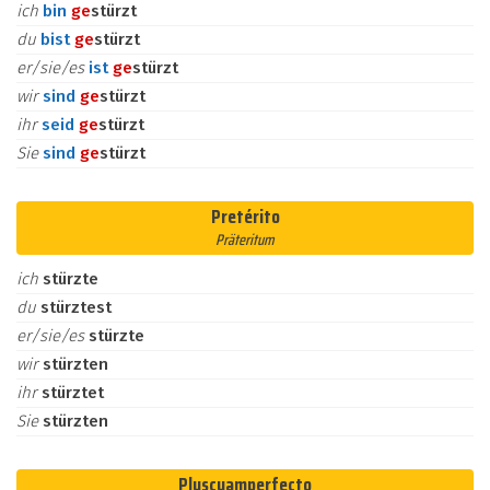
ich
bin
ge
stürzt
du
bist
ge
stürzt
er/sie/es
ist
ge
stürzt
wir
sind
ge
stürzt
ihr
seid
ge
stürzt
Sie
sind
ge
stürzt
Pretérito
Präteritum
ich
stürzte
du
stürztest
er/sie/es
stürzte
wir
stürzten
ihr
stürztet
Sie
stürzten
Pluscuamperfecto