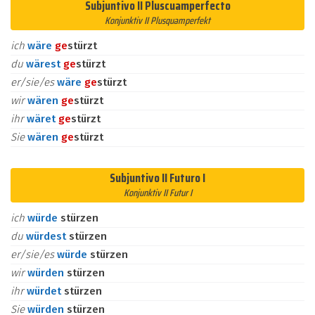
Subjuntivo II Pluscuamperfecto
Konjunktiv II Plusquamperfekt
ich
wäre
ge
stürzt
du
wärest
ge
stürzt
er/sie/es
wäre
ge
stürzt
wir
wären
ge
stürzt
ihr
wäret
ge
stürzt
Sie
wären
ge
stürzt
Subjuntivo II Futuro I
Konjunktiv II Futur I
ich
würde
stürzen
du
würdest
stürzen
er/sie/es
würde
stürzen
wir
würden
stürzen
ihr
würdet
stürzen
Sie
würden
stürzen