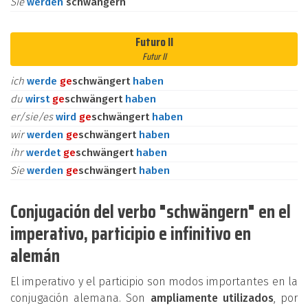
Sie
werden
schwängern
Futuro II
Futur II
ich
werde
ge
schwängert
haben
du
wirst
ge
schwängert
haben
er/sie/es
wird
ge
schwängert
haben
wir
werden
ge
schwängert
haben
ihr
werdet
ge
schwängert
haben
Sie
werden
ge
schwängert
haben
Conjugación del verbo "schwängern" en el
imperativo, participio e infinitivo en
alemán
El imperativo y el participio son modos importantes en la
conjugación alemana. Son
ampliamente utilizados
, por