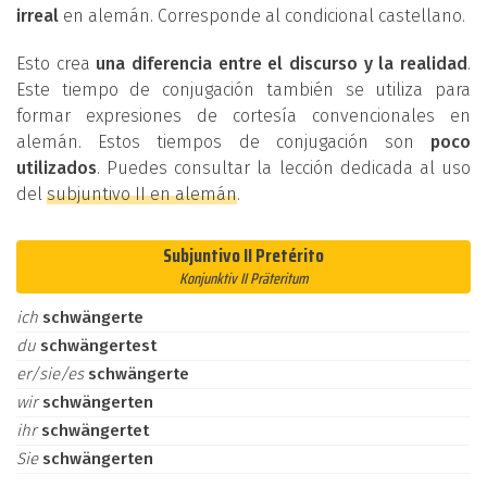
irreal
en alemán. Corresponde al condicional castellano.
Esto crea
una diferencia entre el discurso y la realidad
.
Este tiempo de conjugación también se utiliza para
formar expresiones de cortesía convencionales en
alemán. Estos tiempos de conjugación son
poco
utilizados
. Puedes consultar la lección dedicada al uso
del
subjuntivo II en alemán
.
Subjuntivo II Pretérito
Konjunktiv II Präteritum
ich
schwängerte
du
schwängertest
er/sie/es
schwängerte
wir
schwängerten
ihr
schwängertet
Sie
schwängerten