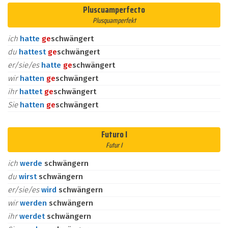
Pluscuamperfecto
Plusquamperfekt
ich
hatte
ge
schwängert
du
hattest
ge
schwängert
er/sie/es
hatte
ge
schwängert
wir
hatten
ge
schwängert
ihr
hattet
ge
schwängert
Sie
hatten
ge
schwängert
Futuro I
Futur I
ich
werde
schwängern
du
wirst
schwängern
er/sie/es
wird
schwängern
wir
werden
schwängern
ihr
werdet
schwängern