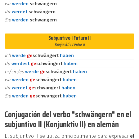
wir
werden
schwängern
ihr
werdet
schwängern
Sie
werden
schwängern
Subjuntivo I Futuro II
Konjunktiv I Futur II
ich
werde
ge
schwängert
haben
du
werdest
ge
schwängert
haben
er/sie/es
werde
ge
schwängert
haben
wir
werden
ge
schwängert
haben
ihr
werdet
ge
schwängert
haben
Sie
werden
ge
schwängert
haben
Conjugación del verbo "schwängern" en el
subjuntivo II (Konjunktiv II) en alemán
El subjuntivo II se utiliza principalmente para expresar
el