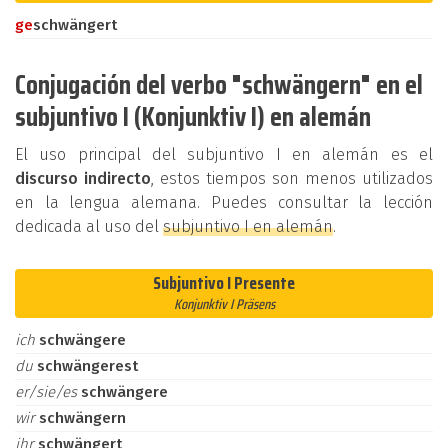
ge
schwängert
Conjugación del verbo "schwängern" en el
subjuntivo I (Konjunktiv I) en alemán
El uso principal del subjuntivo I en alemán es el
discurso indirecto
, estos tiempos son menos utilizados
en la lengua alemana. Puedes consultar la lección
dedicada al uso del
subjuntivo I en alemán
.
Subjuntivo I Presente
Konjunktiv I Präsens
ich
schwängere
du
schwängerest
er/sie/es
schwängere
wir
schwängern
ihr
schwängert