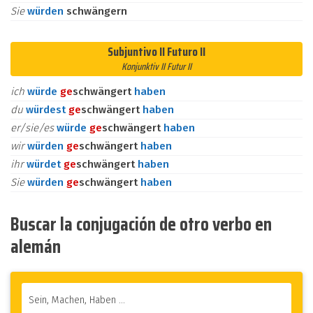
Sie
würden
schwängern
Subjuntivo II Futuro II
Konjunktiv II Futur II
ich
würde
ge
schwängert
haben
du
würdest
ge
schwängert
haben
er/sie/es
würde
ge
schwängert
haben
wir
würden
ge
schwängert
haben
ihr
würdet
ge
schwängert
haben
Sie
würden
ge
schwängert
haben
Buscar la conjugación de otro verbo en
alemán