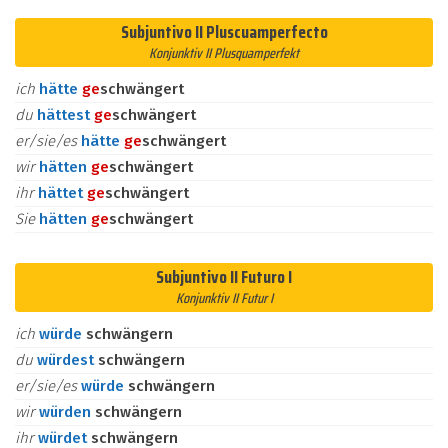
Subjuntivo II Pluscuamperfecto
Konjunktiv II Plusquamperfekt
ich
hätte
ge
schwängert
du
hättest
ge
schwängert
er/sie/es
hätte
ge
schwängert
wir
hätten
ge
schwängert
ihr
hättet
ge
schwängert
Sie
hätten
ge
schwängert
Subjuntivo II Futuro I
Konjunktiv II Futur I
ich
würde
schwängern
du
würdest
schwängern
er/sie/es
würde
schwängern
wir
würden
schwängern
ihr
würdet
schwängern