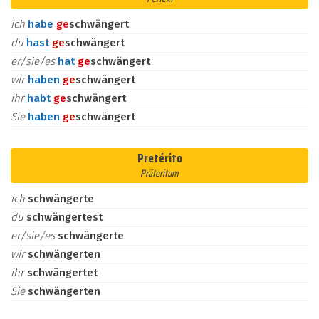
ich
habe
ge
schwängert
du
hast
ge
schwängert
er/sie/es
hat
ge
schwängert
wir
haben
ge
schwängert
ihr
habt
ge
schwängert
Sie
haben
ge
schwängert
Pretérito
Präteritum
ich
schwängerte
du
schwängertest
er/sie/es
schwängerte
wir
schwängerten
ihr
schwängertet
Sie
schwängerten