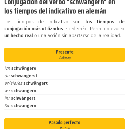
Conjugación del verbo "schwängern" en
los tiempos del indicativo en alemán
Los tiempos de indicativo son
los tiempos de
conjugación más utilizados
en alemán. Permiten evocar
un hecho real
o una acción sin apartarse de la realidad.
Presente
Präsens
ich
schwängere
du
schwängerst
er/sie/es
schwängert
wir
schwängern
ihr
schwängert
Sie
schwängern
Pasado perfecto
Perfekt