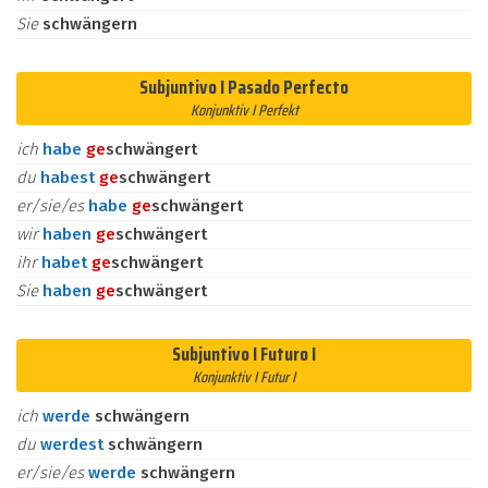
Sie
schwängern
Subjuntivo I Pasado Perfecto
Konjunktiv I Perfekt
ich
habe
ge
schwängert
du
habest
ge
schwängert
er/sie/es
habe
ge
schwängert
wir
haben
ge
schwängert
ihr
habet
ge
schwängert
Sie
haben
ge
schwängert
Subjuntivo I Futuro I
Konjunktiv I Futur I
ich
werde
schwängern
du
werdest
schwängern
er/sie/es
werde
schwängern