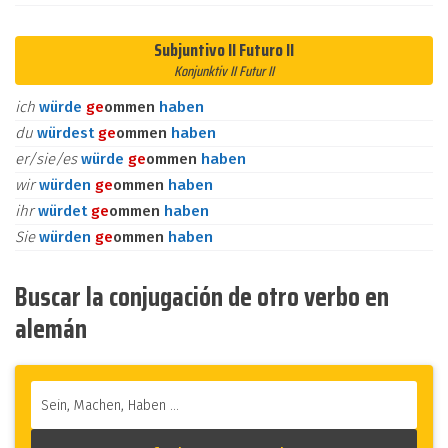
Subjuntivo II Futuro II
Konjunktiv II Futur II
ich
würde
ge
ommen
haben
du
würdest
ge
ommen
haben
er/sie/es
würde
ge
ommen
haben
wir
würden
ge
ommen
haben
ihr
würdet
ge
ommen
haben
Sie
würden
ge
ommen
haben
Buscar la conjugación de otro verbo en
alemán