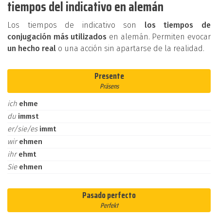
tiempos del indicativo en alemán
Los tiempos de indicativo son
los tiempos de
conjugación más utilizados
en alemán. Permiten evocar
un hecho real
o una acción sin apartarse de la realidad.
Presente
Präsens
ich
ehme
du
immst
er/sie/es
immt
wir
ehmen
ihr
ehmt
Sie
ehmen
Pasado perfecto
Perfekt