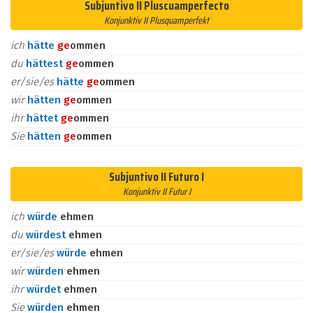
Subjuntivo II Pluscuamperfecto
Konjunktiv II Plusquamperfekt
ich
hätte
ge
ommen
du
hättest
ge
ommen
er/sie/es
hätte
ge
ommen
wir
hätten
ge
ommen
ihr
hättet
ge
ommen
Sie
hätten
ge
ommen
Subjuntivo II Futuro I
Konjunktiv II Futur I
ich
würde
ehmen
du
würdest
ehmen
er/sie/es
würde
ehmen
wir
würden
ehmen
ihr
würdet
ehmen
Sie
würden
ehmen