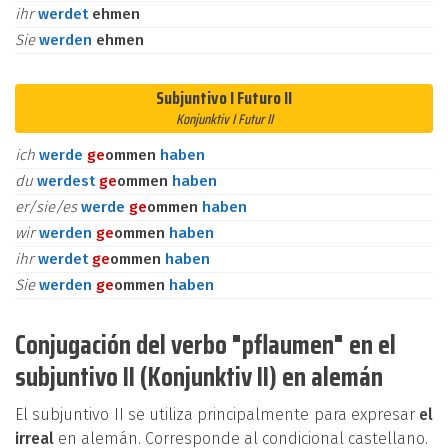
ihr
werdet
ehmen
Sie
werden
ehmen
Subjuntivo I Futuro II
Konjunktiv I Futur II
ich
werde
ge
ommen
haben
du
werdest
ge
ommen
haben
er/sie/es
werde
ge
ommen
haben
wir
werden
ge
ommen
haben
ihr
werdet
ge
ommen
haben
Sie
werden
ge
ommen
haben
Conjugación del verbo "pflaumen" en el
subjuntivo II (Konjunktiv II) en alemán
El subjuntivo II se utiliza principalmente para expresar
el
irreal
en alemán. Corresponde al condicional castellano.