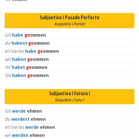
Subjuntivo I Pasado Perfecto
Konjunktiv I Perfekt
ich
habe
ge
ommen
du
habest
ge
ommen
er/sie/es
habe
ge
ommen
wir
haben
ge
ommen
ihr
habet
ge
ommen
Sie
haben
ge
ommen
Subjuntivo I Futuro I
Konjunktiv I Futur I
ich
werde
ehmen
du
werdest
ehmen
er/sie/es
werde
ehmen
wir
werden
ehmen