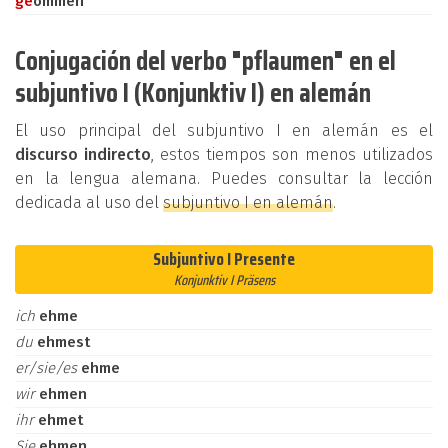
ge
ommen
Conjugación del verbo "pflaumen" en el
subjuntivo I (Konjunktiv I) en alemán
El uso principal del subjuntivo I en alemán es el
discurso indirecto
, estos tiempos son menos utilizados
en la lengua alemana. Puedes consultar la lección
dedicada al uso del
subjuntivo I en alemán
.
Subjuntivo I Presente
Konjunktiv I Präsens
ich
ehme
du
ehmest
er/sie/es
ehme
wir
ehmen
ihr
ehmet
Sie
ehmen