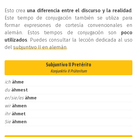
Esto crea
una diferencia entre el discurso y la realidad
.
Este tiempo de conjugación también se utiliza para
formar expresiones de cortesía convencionales en
alemán. Estos tiempos de conjugación son
poco
utilizados
. Puedes consultar la lección dedicada al uso
del
subjuntivo II en alemán
.
Subjuntivo II Pretérito
Konjunktiv II Präteritum
ich
ähme
du
ähmest
er/sie/es
ähme
wir
ähmen
ihr
ähmet
Sie
ähmen