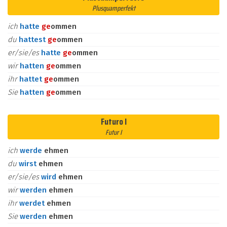
Plusquamperfekt
ich
hatte
ge
ommen
du
hattest
ge
ommen
er/sie/es
hatte
ge
ommen
wir
hatten
ge
ommen
ihr
hattet
ge
ommen
Sie
hatten
ge
ommen
Futuro I
Futur I
ich
werde
ehmen
du
wirst
ehmen
er/sie/es
wird
ehmen
wir
werden
ehmen
ihr
werdet
ehmen
Sie
werden
ehmen