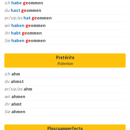
ich
habe
ge
ommen
du
hast
ge
ommen
er/sie/es
hat
ge
ommen
wir
haben
ge
ommen
ihr
habt
ge
ommen
Sie
haben
ge
ommen
Pretérito
Präteritum
ich
ahm
du
ahmst
er/sie/es
ahm
wir
ahmen
ihr
ahmt
Sie
ahmen
Pluscuamperfecto