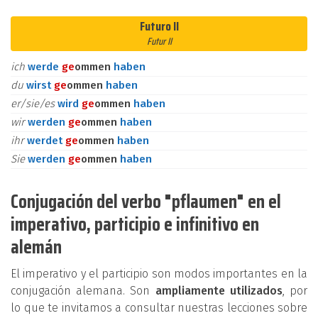
Futuro II
Futur II
ich
werde
ge
ommen
haben
du
wirst
ge
ommen
haben
er/sie/es
wird
ge
ommen
haben
wir
werden
ge
ommen
haben
ihr
werdet
ge
ommen
haben
Sie
werden
ge
ommen
haben
Conjugación del verbo "pflaumen" en el
imperativo, participio e infinitivo en
alemán
El imperativo y el participio son modos importantes en la
conjugación alemana. Son
ampliamente utilizados
, por
lo que te invitamos a consultar nuestras lecciones sobre