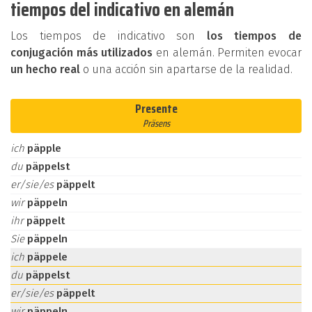
tiempos del indicativo en alemán
Los tiempos de indicativo son
los tiempos de
conjugación más utilizados
en alemán. Permiten evocar
un hecho real
o una acción sin apartarse de la realidad.
Presente
Präsens
ich
päpple
du
päppelst
er/sie/es
päppelt
wir
päppeln
ihr
päppelt
Sie
päppeln
ich
päppele
du
päppelst
er/sie/es
päppelt
wir
päppeln