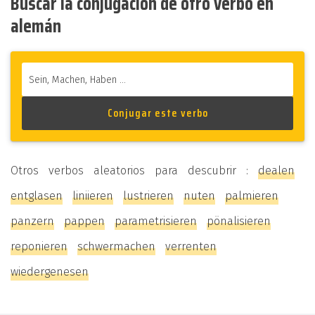
Buscar la conjugación de otro verbo en
alemán
Otros verbos aleatorios para descubrir :
dealen
entglasen
liniieren
lustrieren
nuten
palmieren
panzern
pappen
parametrisieren
pönalisieren
reponieren
schwermachen
verrenten
wiedergenesen