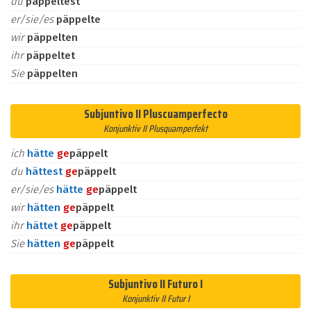
du
päppeltest
er/sie/es
päppelte
wir
päppelten
ihr
päppeltet
Sie
päppelten
Subjuntivo II Pluscuamperfecto
Konjunktiv II Plusquamperfekt
ich
hätte
ge
päppelt
du
hättest
ge
päppelt
er/sie/es
hätte
ge
päppelt
wir
hätten
ge
päppelt
ihr
hättet
ge
päppelt
Sie
hätten
ge
päppelt
Subjuntivo II Futuro I
Konjunktiv II Futur I