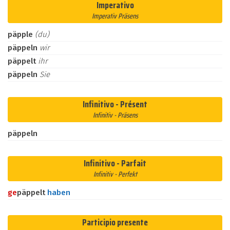
Imperativo
Imperativ Präsens
päpple
(du)
päppeln
wir
päppelt
ihr
päppeln
Sie
Infinitivo - Présent
Infinitiv - Präsens
päppeln
Infinitivo - Parfait
Infinitiv - Perfekt
ge
päppelt
haben
Participio presente