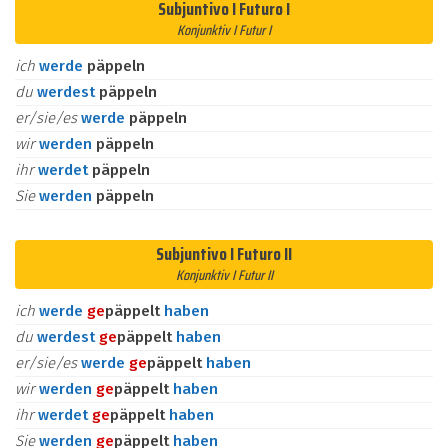
Subjuntivo I Futuro I
Konjunktiv I Futur I
ich
werde
päppeln
du
werdest
päppeln
er/sie/es
werde
päppeln
wir
werden
päppeln
ihr
werdet
päppeln
Sie
werden
päppeln
Subjuntivo I Futuro II
Konjunktiv I Futur II
ich
werde
ge
päppelt
haben
du
werdest
ge
päppelt
haben
er/sie/es
werde
ge
päppelt
haben
wir
werden
ge
päppelt
haben
ihr
werdet
ge
päppelt
haben
Sie
werden
ge
päppelt
haben