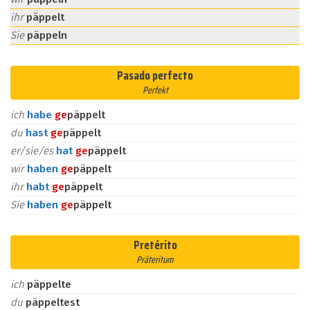
ihr
päppelt
Sie
päppeln
Pasado perfecto
Perfekt
ich
habe
ge
päppelt
du
hast
ge
päppelt
er/sie/es
hat
ge
päppelt
wir
haben
ge
päppelt
ihr
habt
ge
päppelt
Sie
haben
ge
päppelt
Pretérito
Präteritum
ich
päppelte
du
päppeltest