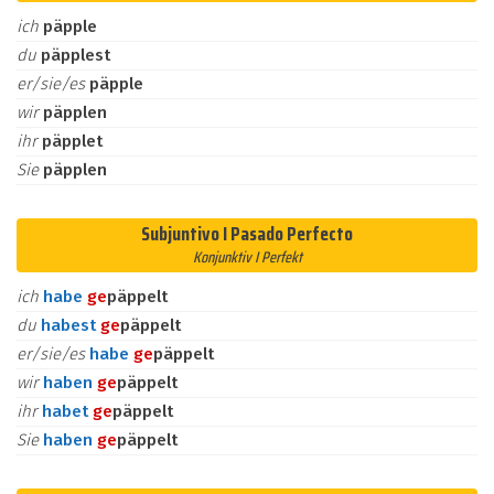
ich
päpple
du
päpplest
er/sie/es
päpple
wir
päpplen
ihr
päpplet
Sie
päpplen
Subjuntivo I Pasado Perfecto
Konjunktiv I Perfekt
ich
habe
ge
päppelt
du
habest
ge
päppelt
er/sie/es
habe
ge
päppelt
wir
haben
ge
päppelt
ihr
habet
ge
päppelt
Sie
haben
ge
päppelt