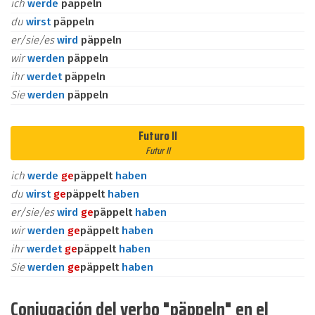
ich
werde
päppeln
du
wirst
päppeln
er/sie/es
wird
päppeln
wir
werden
päppeln
ihr
werdet
päppeln
Sie
werden
päppeln
Futuro II
Futur II
ich
werde
ge
päppelt
haben
du
wirst
ge
päppelt
haben
er/sie/es
wird
ge
päppelt
haben
wir
werden
ge
päppelt
haben
ihr
werdet
ge
päppelt
haben
Sie
werden
ge
päppelt
haben
Conjugación del verbo "päppeln" en el