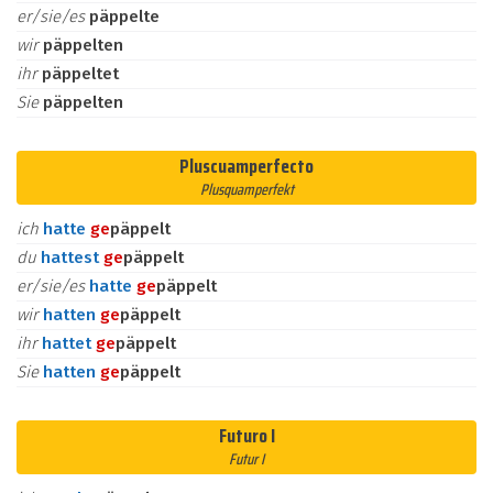
er/sie/es
päppelte
wir
päppelten
ihr
päppeltet
Sie
päppelten
Pluscuamperfecto
Plusquamperfekt
ich
hatte
ge
päppelt
du
hattest
ge
päppelt
er/sie/es
hatte
ge
päppelt
wir
hatten
ge
päppelt
ihr
hattet
ge
päppelt
Sie
hatten
ge
päppelt
Futuro I
Futur I