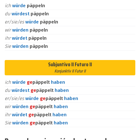
ich
würde
päppeln
du
würdest
päppeln
er/sie/es
würde
päppeln
wir
würden
päppeln
ihr
würdet
päppeln
Sie
würden
päppeln
Subjuntivo II Futuro II
Konjunktiv II Futur II
ich
würde
ge
päppelt
haben
du
würdest
ge
päppelt
haben
er/sie/es
würde
ge
päppelt
haben
wir
würden
ge
päppelt
haben
ihr
würdet
ge
päppelt
haben
Sie
würden
ge
päppelt
haben