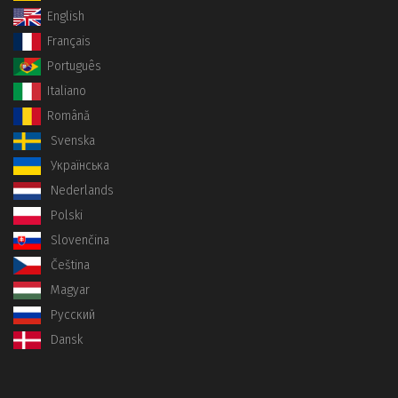
English
Français
Português
Italiano
Română
Svenska
Українська
Nederlands
Polski
Slovenčina
Čeština
Magyar
Русский
Dansk