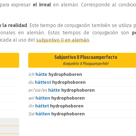
e para expresar
el irreal
en alemán. Corresponde al condicio
y la realidad
. Este tiempo de conjugación también se utiliza 
cionales en alemán. Estos tiempos de conjugación son
p
dicada al uso del
subjuntivo II en alemán
.
Subjuntivo II Pluscuamperfecto
Konjunktiv II Plusquamperfekt
ich
hätte
hydrophoboren
du
hättest
hydrophoboren
er/sie/es
hätte
hydrophoboren
wir
hätten
hydrophoboren
ihr
hättet
hydrophoboren
Sie
hätten
hydrophoboren