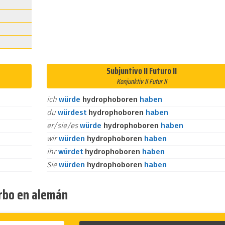
Subjuntivo II Futuro II
Konjunktiv II Futur II
ich
würde
hydrophoboren
haben
du
würdest
hydrophoboren
haben
er/sie/es
würde
hydrophoboren
haben
wir
würden
hydrophoboren
haben
ihr
würdet
hydrophoboren
haben
Sie
würden
hydrophoboren
haben
erbo en alemán