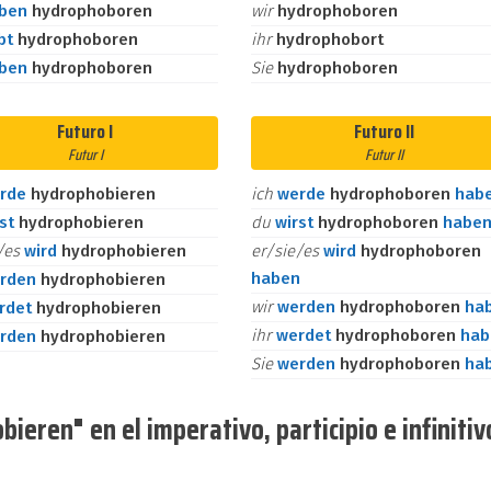
aben
hydrophoboren
wir
hydrophoboren
bt
hydrophoboren
ihr
hydrophobort
aben
hydrophoboren
Sie
hydrophoboren
Futuro I
Futuro II
Futur I
Futur II
rde
hydrophobieren
ich
werde
hydrophoboren
hab
rst
hydrophobieren
du
wirst
hydrophoboren
habe
e/es
wird
hydrophobieren
er/sie/es
wird
hydrophoboren
haben
rden
hydrophobieren
wir
werden
hydrophoboren
ha
rdet
hydrophobieren
ihr
werdet
hydrophoboren
hab
rden
hydrophobieren
Sie
werden
hydrophoboren
ha
ieren" en el imperativo, participio e infinitiv