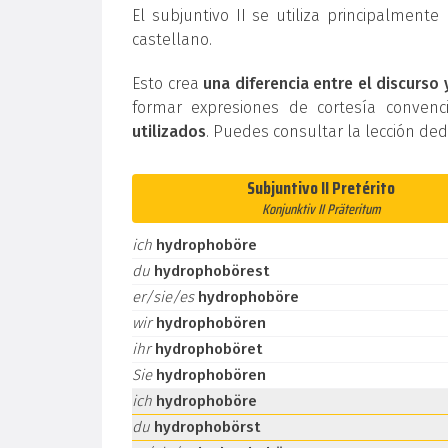
El subjuntivo II se utiliza principalment
castellano.
Esto crea
una diferencia entre el discurso 
formar expresiones de cortesía conven
utilizados
. Puedes consultar la lección de
Subjuntivo II Pretérito
Konjunktiv II Präteritum
ich
hydrophoböre
du
hydrophobörest
er/sie/es
hydrophoböre
wir
hydrophobören
ihr
hydrophoböret
Sie
hydrophobören
ich
hydrophoböre
du
hydrophobörst