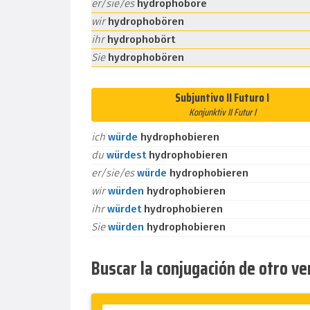
er/sie/es
hydrophoböre
wir
hydrophobören
ihr
hydrophobört
Sie
hydrophobören
Subjuntivo II Futuro I
Konjunktiv II Futur I
ich
würde
hydrophobieren
du
würdest
hydrophobieren
er/sie/es
würde
hydrophobieren
wir
würden
hydrophobieren
ihr
würdet
hydrophobieren
Sie
würden
hydrophobieren
Buscar la conjugación de otro v