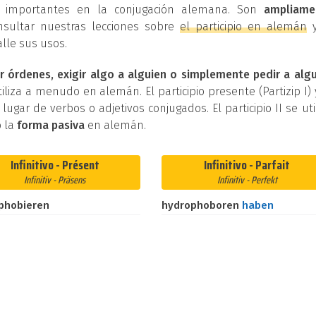
os importantes en la conjugación alemana. Son
ampliame
nsultar nuestras lecciones sobre
el participio en alemán
lle sus usos.
r órdenes, exigir algo a alguien o simplemente pedir a alg
iliza a menudo en alemán. El participio presente (Partizip I) 
n lugar de verbos o adjetivos conjugados. El participio II se uti
 la
forma pasiva
en alemán.
Infinitivo - Présent
Infinitivo - Parfait
Infinitiv - Präsens
Infinitiv - Perfekt
phobieren
hydrophoboren
haben