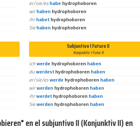
er/sie/es
habe
hydrophoboren
wir
haben
hydrophoboren
ihr
habet
hydrophoboren
Sie
haben
hydrophoboren
Subjuntivo I Futuro II
Konjunktiv I Futur II
ich
werde
hydrophoboren
haben
du
werdest
hydrophoboren
haben
er/sie/es
werde
hydrophoboren
haben
wir
werden
hydrophoboren
haben
ihr
werdet
hydrophoboren
haben
Sie
werden
hydrophoboren
haben
ieren" en el subjuntivo II (Konjunktiv II) en