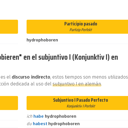
Participio pasado
Partizip Perfekt
hydrophoboren
ieren" en el subjuntivo I (Konjunktiv I) en
 es el
discurso indirecto
, estos tiempos son menos utilizado
cción dedicada al uso del
subjuntivo I en alemán
.
Subjuntivo I Pasado Perfecto
Konjunktiv I Perfekt
ich
habe
hydrophoboren
du
habest
hydrophoboren