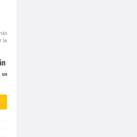
más
r la
án
r
un