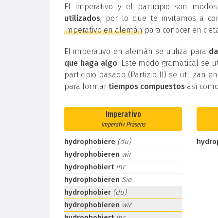
El imperativo y el participio son mod
utilizados
, por lo que te invitamos a co
imperativo en alemán
para conocer en deta
El imperativo en alemán se utiliza para
da
que haga algo
. Este modo gramatical se ut
participio pasado (Partizip II) se utilizan e
para formar
tiempos compuestos
así como
Imperativo
Imperativ Präsens
hydrophobiere
(du)
hydro
hydrophobieren
wir
hydrophobiert
ihr
hydrophobieren
Sie
hydrophobier
(du)
hydrophobieren
wir
hydrophobiert
ihr