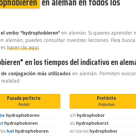
ophobieren
en alemán en todos los
 el verbo "hydrophobieren"
en alemán. Si quieres aprender 
en alemán, puedes consultar nuestras lecciones. Para busca
des
hacer clic aquí
.
bieren" en los tiempos del indicativo en alem
 de conjugación más utilizados
en alemán. Permiten evoca
 realidad.
Pasado perfecto
Pretérito
Perfekt
Präteritum
abe
hydrophoboren
ich
hydrophobor
st
hydrophoboren
du
hydrophoborst
e/es
hat
hydrophoboren
er/sie/es
hydrophobor