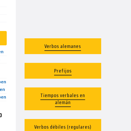
Verbos alemanes
en
n
Prefijos
ben
en
Tiempos verbales en
ben
alemán
o
Verbos débiles (regulares)