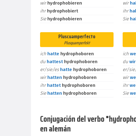
wir
hydrophobieren
wir
h
ihr
hydrophobiert
ihr
ha
Sie
hydrophobieren
Sie
h
Pluscuamperfecto
Plusquamperfekt
ich
hatte
hydrophoboren
ich
we
du
hattest
hydrophoboren
du
wi
er/sie/es
hatte
hydrophoboren
er/si
wir
hatten
hydrophoboren
wir
we
ihr
hattet
hydrophoboren
ihr
we
Sie
hatten
hydrophoboren
Sie
we
Conjugación del verbo "hydrophob
en alemán