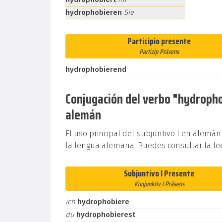
hydrophobieren
Sie
Participio presente
Partizip Präsens
hydrophobierend
Conjugación del verbo "hydrophob
alemán
El uso principal del subjuntivo I en alemán
la lengua alemana. Puedes consultar la le
Subjuntivo I Presente
Konjunktiv I Präsens
ich
hydrophobiere
du
hydrophobierest