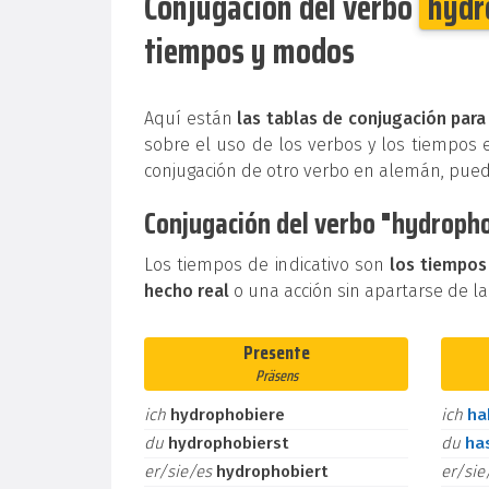
Conjugación del verbo
hydr
tiempos y modos
Aquí están
las tablas de conjugación para
sobre el uso de los verbos y los tiempos 
conjugación de otro verbo en alemán, pue
Conjugación del verbo "hydropho
Los tiempos de indicativo son
los tiempos
hecho real
o una acción sin apartarse de la
Presente
Präsens
ich
hydrophobiere
ich
h
du
hydrophobierst
du
ha
er/sie/es
hydrophobiert
er/si