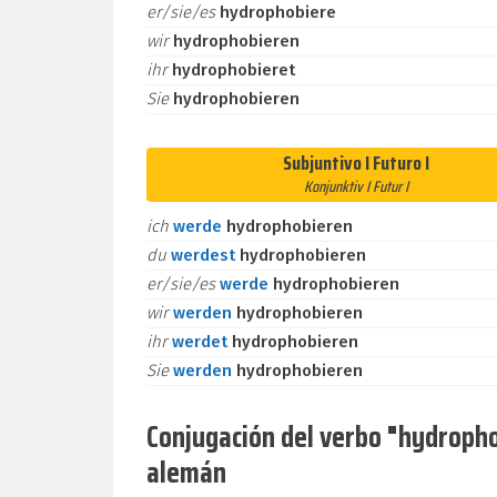
er/sie/es
hydrophobiere
wir
hydrophobieren
ihr
hydrophobieret
Sie
hydrophobieren
Subjuntivo I Futuro I
Konjunktiv I Futur I
ich
werde
hydrophobieren
du
werdest
hydrophobieren
er/sie/es
werde
hydrophobieren
wir
werden
hydrophobieren
ihr
werdet
hydrophobieren
Sie
werden
hydrophobieren
Conjugación del verbo "hydrophob
alemán