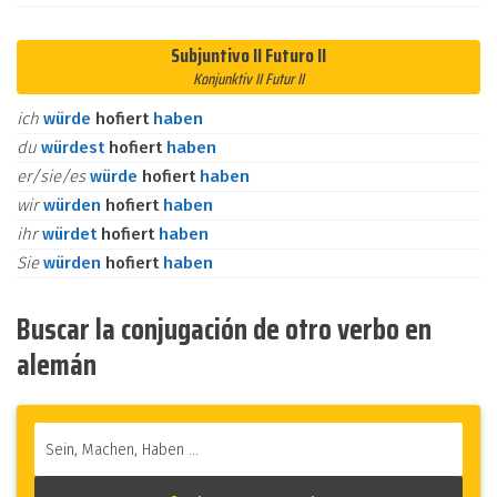
Subjuntivo II Futuro II
Konjunktiv II Futur II
ich
würde
hofiert
haben
du
würdest
hofiert
haben
er/sie/es
würde
hofiert
haben
wir
würden
hofiert
haben
ihr
würdet
hofiert
haben
Sie
würden
hofiert
haben
Buscar la conjugación de otro verbo en
alemán