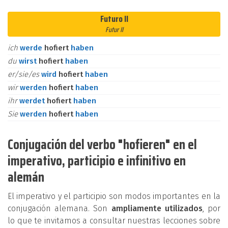
Futuro II
Futur II
ich
werde
hofiert
haben
du
wirst
hofiert
haben
er/sie/es
wird
hofiert
haben
wir
werden
hofiert
haben
ihr
werdet
hofiert
haben
Sie
werden
hofiert
haben
Conjugación del verbo "hofieren" en el
imperativo, participio e infinitivo en
alemán
El imperativo y el participio son modos importantes en la
conjugación alemana. Son
ampliamente utilizados
, por
lo que te invitamos a consultar nuestras lecciones sobre