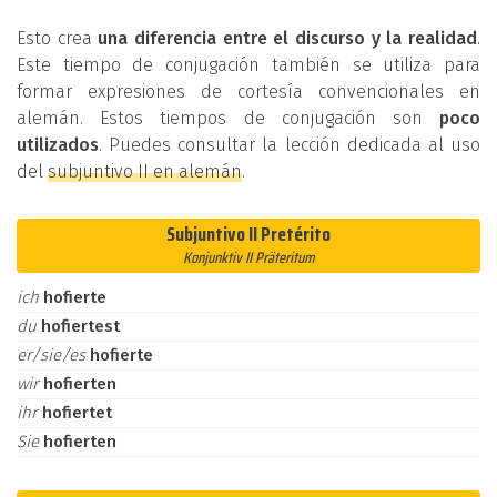
Esto crea
una diferencia entre el discurso y la realidad
.
Este tiempo de conjugación también se utiliza para
formar expresiones de cortesía convencionales en
alemán. Estos tiempos de conjugación son
poco
utilizados
. Puedes consultar la lección dedicada al uso
del
subjuntivo II en alemán
.
Subjuntivo II Pretérito
Konjunktiv II Präteritum
ich
hofierte
du
hofiertest
er/sie/es
hofierte
wir
hofierten
ihr
hofiertet
Sie
hofierten