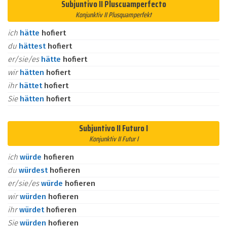
Subjuntivo II Pluscuamperfecto
Konjunktiv II Plusquamperfekt
ich
hätte
hofiert
du
hättest
hofiert
er/sie/es
hätte
hofiert
wir
hätten
hofiert
ihr
hättet
hofiert
Sie
hätten
hofiert
Subjuntivo II Futuro I
Konjunktiv II Futur I
ich
würde
hofieren
du
würdest
hofieren
er/sie/es
würde
hofieren
wir
würden
hofieren
ihr
würdet
hofieren
Sie
würden
hofieren