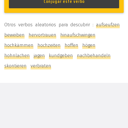
Otros verbos aleatorios para descubrir :
aufseufzen
beweiben
hervortrauen
hinaufschwingen
hochkämmen
hochzeiten
hoffen
högen
hohnlachen
jagen
kundgeben
nachbehandeln
skontieren
verbraten