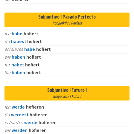
Subjuntivo I Pasado Perfecto
Konjunktiv I Perfekt
ich
habe
hofiert
du
habest
hofiert
er/sie/es
habe
hofiert
wir
haben
hofiert
ihr
habet
hofiert
Sie
haben
hofiert
Subjuntivo I Futuro I
Konjunktiv I Futur I
ich
werde
hofieren
du
werdest
hofieren
er/sie/es
werde
hofieren
wir
werden
hofieren