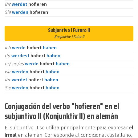
ihr
werdet
hofieren
Sie
werden
hofieren
Subjuntivo I Futuro II
Konjunktiv I Futur II
ich
werde
hofiert
haben
du
werdest
hofiert
haben
er/sie/es
werde
hofiert
haben
wir
werden
hofiert
haben
ihr
werdet
hofiert
haben
Sie
werden
hofiert
haben
Conjugación del verbo "hofieren" en el
subjuntivo II (Konjunktiv II) en alemán
El subjuntivo II se utiliza principalmente para expresar
el
irreal
en alemán. Corresponde al condicional castellano.