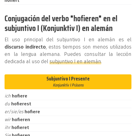
hofiert
Conjugación del verbo "hofieren" en el
subjuntivo I (Konjunktiv I) en alemán
El uso principal del subjuntivo I en alemán es el
discurso indirecto
, estos tiempos son menos utilizados
en la lengua alemana. Puedes consultar la lección
dedicada al uso del
subjuntivo I en alemán
.
Subjuntivo I Presente
Konjunktiv I Präsens
ich
hofiere
du
hofierest
er/sie/es
hofiere
wir
hofieren
ihr
hofieret
Sie
hofieren