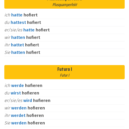
Plusquamperfekt
ich
hatte
hofiert
du
hattest
hofiert
er/sie/es
hatte
hofiert
wir
hatten
hofiert
ihr
hattet
hofiert
Sie
hatten
hofiert
Futuro I
Futur I
ich
werde
hofieren
du
wirst
hofieren
er/sie/es
wird
hofieren
wir
werden
hofieren
ihr
werdet
hofieren
Sie
werden
hofieren