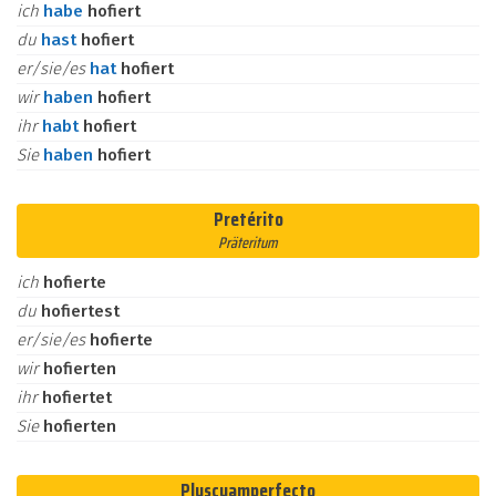
ich
habe
hofiert
du
hast
hofiert
er/sie/es
hat
hofiert
wir
haben
hofiert
ihr
habt
hofiert
Sie
haben
hofiert
Pretérito
Präteritum
ich
hofierte
du
hofiertest
er/sie/es
hofierte
wir
hofierten
ihr
hofiertet
Sie
hofierten
Pluscuamperfecto