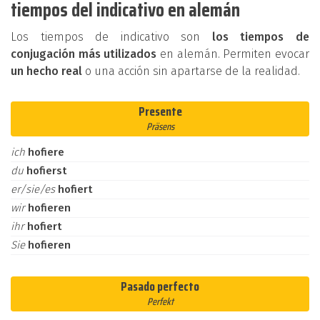
tiempos del indicativo en alemán
Los tiempos de indicativo son
los tiempos de
conjugación más utilizados
en alemán. Permiten evocar
un hecho real
o una acción sin apartarse de la realidad.
Presente
Präsens
ich
hofiere
du
hofierst
er/sie/es
hofiert
wir
hofieren
ihr
hofiert
Sie
hofieren
Pasado perfecto
Perfekt