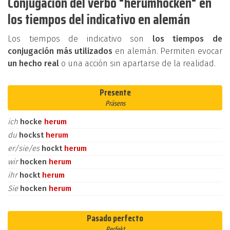
Conjugación del verbo "herumhocken" en
los tiempos del indicativo en alemán
Los tiempos de indicativo son
los tiempos de
conjugación más utilizados
en alemán. Permiten evocar
un hecho real
o una acción sin apartarse de la realidad.
Presente
Präsens
ich
hocke
herum
du
hockst
herum
er/sie/es
hockt
herum
wir
hocken
herum
ihr
hockt
herum
Sie
hocken
herum
Pasado perfecto
Perfekt