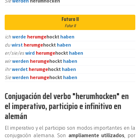
Sie
werden
herumhocken
Futuro II
Futur II
ich
werde
herum
ge
hockt
haben
du
wirst
herum
ge
hockt
haben
er/sie/es
wird
herum
ge
hockt
haben
wir
werden
herum
ge
hockt
haben
ihr
werdet
herum
ge
hockt
haben
Sie
werden
herum
ge
hockt
haben
Conjugación del verbo "herumhocken" en
el imperativo, participio e infinitivo en
alemán
El imperativo y el participio son modos importantes en la
conjugación alemana. Son
ampliamente utilizados
, por