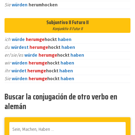
Sie
würden
herumhocken
Subjuntivo II Futuro II
Konjunktiv II Futur II
ich
würde
herum
ge
hockt
haben
du
würdest
herum
ge
hockt
haben
er/sie/es
würde
herum
ge
hockt
haben
wir
würden
herum
ge
hockt
haben
ihr
würdet
herum
ge
hockt
haben
Sie
würden
herum
ge
hockt
haben
Buscar la conjugación de otro verbo en
alemán