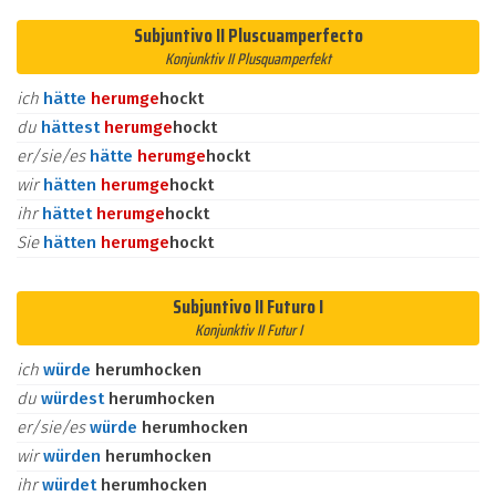
Subjuntivo II Pluscuamperfecto
Konjunktiv II Plusquamperfekt
ich
hätte
herum
ge
hockt
du
hättest
herum
ge
hockt
er/sie/es
hätte
herum
ge
hockt
wir
hätten
herum
ge
hockt
ihr
hättet
herum
ge
hockt
Sie
hätten
herum
ge
hockt
Subjuntivo II Futuro I
Konjunktiv II Futur I
ich
würde
herumhocken
du
würdest
herumhocken
er/sie/es
würde
herumhocken
wir
würden
herumhocken
ihr
würdet
herumhocken