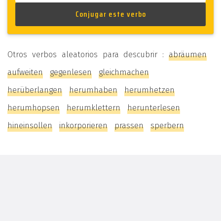
Otros verbos aleatorios para descubrir :
abräumen
aufweiten
gegenlesen
gleichmachen
herüberlangen
herumhaben
herumhetzen
herumhopsen
herumklettern
herunterlesen
hineinsollen
inkorporieren
prassen
sperbern