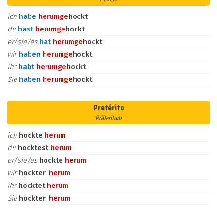
ich
habe
herum
ge
hockt
du
hast
herum
ge
hockt
er/sie/es
hat
herum
ge
hockt
wir
haben
herum
ge
hockt
ihr
habt
herum
ge
hockt
Sie
haben
herum
ge
hockt
Pretérito
Präteritum
ich
hockte
herum
du
hocktest
herum
er/sie/es
hockte
herum
wir
hockten
herum
ihr
hocktet
herum
Sie
hockten
herum