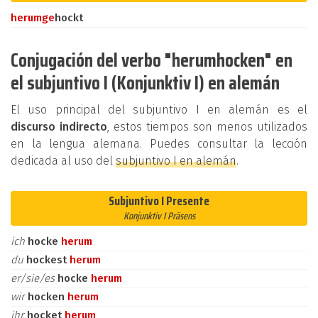
herum
ge
hockt
Conjugación del verbo "herumhocken" en
el subjuntivo I (Konjunktiv I) en alemán
El uso principal del subjuntivo I en alemán es el
discurso indirecto
, estos tiempos son menos utilizados
en la lengua alemana. Puedes consultar la lección
dedicada al uso del
subjuntivo I en alemán
.
Subjuntivo I Presente
Konjunktiv I Präsens
ich
hocke
herum
du
hockest
herum
er/sie/es
hocke
herum
wir
hocken
herum
ihr
hocket
herum