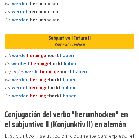
wir
werden
herumhocken
ihr
werdet
herumhocken
Sie
werden
herumhocken
Subjuntivo I Futuro II
Konjunktiv I Futur II
ich
werde
herum
ge
hockt
haben
du
werdest
herum
ge
hockt
haben
er/sie/es
werde
herum
ge
hockt
haben
wir
werden
herum
ge
hockt
haben
ihr
werdet
herum
ge
hockt
haben
Sie
werden
herum
ge
hockt
haben
Conjugación del verbo "herumhocken" en
el subjuntivo II (Konjunktiv II) en alemán
El subjuntivo II se utiliza principalmente para expresar
el