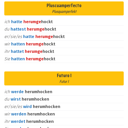
Pluscuamperfecto
Plusquamperfekt
ich
hatte
herum
ge
hockt
du
hattest
herum
ge
hockt
er/sie/es
hatte
herum
ge
hockt
wir
hatten
herum
ge
hockt
ihr
hattet
herum
ge
hockt
Sie
hatten
herum
ge
hockt
Futuro I
Futur I
ich
werde
herumhocken
du
wirst
herumhocken
er/sie/es
wird
herumhocken
wir
werden
herumhocken
ihr
werdet
herumhocken