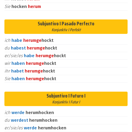
Sie
hocken
herum
Subjuntivo I Pasado Perfecto
Konjunktiv I Perfekt
ich
habe
herum
ge
hockt
du
habest
herum
ge
hockt
er/sie/es
habe
herum
ge
hockt
wir
haben
herum
ge
hockt
ihr
habet
herum
ge
hockt
Sie
haben
herum
ge
hockt
Subjuntivo I Futuro I
Konjunktiv I Futur I
ich
werde
herumhocken
du
werdest
herumhocken
er/sie/es
werde
herumhocken