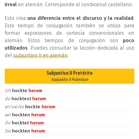
irreal
en alemán. Corresponde al condicional castellano.
Esto crea
una diferencia entre el discurso y la realidad
.
Este tiempo de conjugación también se utiliza para
formar expresiones de cortesía convencionales en
alemán. Estos tiempos de conjugación son
poco
utilizados
. Puedes consultar la lección dedicada al uso
del
subjuntivo II en alemán
.
Subjuntivo II Pretérito
Konjunktiv II Präteritum
ich
hockte
herum
du
hocktest
herum
er/sie/es
hockte
herum
wir
hockten
herum
ihr
hocktet
herum
Sie
hockten
herum