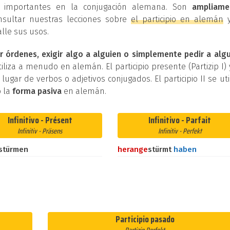
os importantes en la conjugación alemana. Son
ampliame
nsultar nuestras lecciones sobre
el participio en alemán
lle sus usos.
r órdenes, exigir algo a alguien o simplemente pedir a alg
iliza a menudo en alemán. El participio presente (Partizip I) 
n lugar de verbos o adjetivos conjugados. El participio II se uti
 la
forma pasiva
en alemán.
Infinitivo - Présent
Infinitivo - Parfait
Infinitiv - Präsens
Infinitiv - Perfekt
stürmen
heran
ge
stürmt
haben
Participio pasado