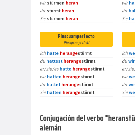
wir
stürmen
heran
wir
h
ihr
stürmt
heran
ihr
ha
Sie
stürmen
heran
Sie
h
Pluscuamperfecto
Plusquamperfekt
ich
hatte
heran
ge
stürmt
ich
we
du
hattest
heran
ge
stürmt
du
wi
er/sie/es
hatte
heran
ge
stürmt
er/si
wir
hatten
heran
ge
stürmt
wir
we
ihr
hattet
heran
ge
stürmt
ihr
we
Sie
hatten
heran
ge
stürmt
Sie
we
Conjugación del verbo "heranstür
alemán