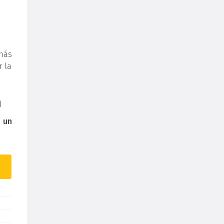
más
r la
n
r
un