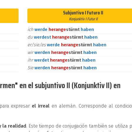
Subjuntivo I Futuro II
Konjunktiv I Futur II
ich
werde
heran
ge
stürmt
haben
du
werdest
heran
ge
stürmt
haben
er/sie/es
werde
heran
ge
stürmt
haben
wir
werden
heran
ge
stürmt
haben
ihr
werdet
heran
ge
stürmt
haben
Sie
werden
heran
ge
stürmt
haben
men" en el subjuntivo II (Konjunktiv II) en
e para expresar
el irreal
en alemán. Corresponde al condicio
y la realidad
. Este tiempo de conjugación también se utiliza 