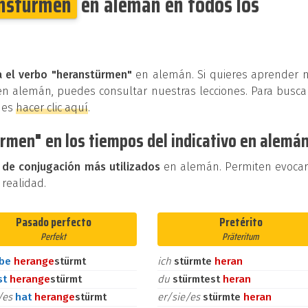
nstürmen
en alemán en todos los
a el verbo "heranstürmen"
en alemán. Si quieres aprender 
en alemán, puedes consultar nuestras lecciones. Para busca
des
hacer clic aquí
.
rmen" en los tiempos del indicativo en alemá
 de conjugación más utilizados
en alemán. Permiten evoca
 realidad.
Pasado perfecto
Pretérito
Perfekt
Präteritum
abe
heran
ge
stürmt
ich
stürmte
heran
st
heran
ge
stürmt
du
stürmtest
heran
e/es
hat
heran
ge
stürmt
er/sie/es
stürmte
heran