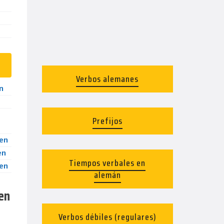
Verbos alemanes
n
Prefijos
en
en
Tiempos verbales en
en
alemán
 en
Verbos débiles (regulares)