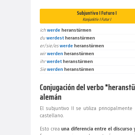
Subjuntivo I Futuro I
Konjunktiv I Futur I
ich
werde
heranstürmen
du
werdest
heranstürmen
er/sie/es
werde
heranstürmen
wir
werden
heranstürmen
ihr
werdet
heranstürmen
Sie
werden
heranstürmen
Conjugación del verbo "heranstür
alemán
El subjuntivo II se utiliza principalment
castellano.
Esto crea
una diferencia entre el discurso 