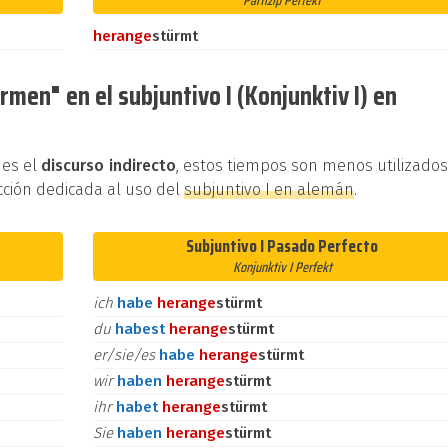
Partizip Perfekt
heran
ge
stürmt
men" en el subjuntivo I (Konjunktiv I) en
 es el
discurso indirecto
, estos tiempos son menos utilizado
cción dedicada al uso del
subjuntivo I en alemán
.
Subjuntivo I Pasado Perfecto
Konjunktiv I Perfekt
ich
habe
heran
ge
stürmt
du
habest
heran
ge
stürmt
er/sie/es
habe
heran
ge
stürmt
wir
haben
heran
ge
stürmt
ihr
habet
heran
ge
stürmt
Sie
haben
heran
ge
stürmt