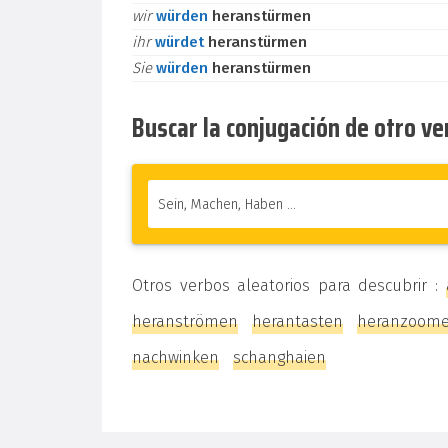
wir
würden
heranstürmen
ihr
würdet
heranstürmen
Sie
würden
heranstürmen
Buscar la conjugación de otro v
Otros verbos aleatorios para descubrir :
heranströmen
herantasten
heranzoom
nachwinken
schanghaien