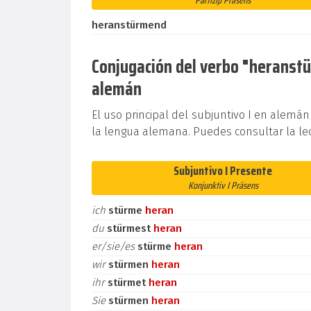
Partizip Präsens
heranstürmend
Conjugación del verbo "heranstür
alemán
El uso principal del subjuntivo I en alemán
la lengua alemana. Puedes consultar la le
Subjuntivo I Presente
Konjunktiv I Präsens
ich
stürme
heran
du
stürmest
heran
er/sie/es
stürme
heran
wir
stürmen
heran
ihr
stürmet
heran
Sie
stürmen
heran