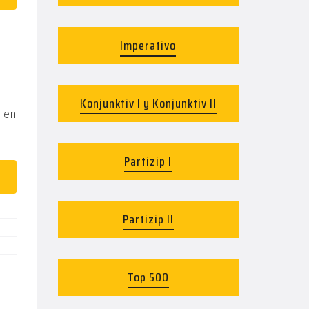
Imperativo
Konjunktiv I y Konjunktiv II
s en
Partizip I
Partizip II
Top 500