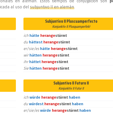
cionales en alemán. Estos tiempos de conjugación son
p
dicada al uso del
subjuntivo II en alemán
.
Subjuntivo II Pluscuamperfecto
Konjunktiv II Plusquamperfekt
ich
hätte
heran
ge
stürmt
du
hättest
heran
ge
stürmt
er/sie/es
hätte
heran
ge
stürmt
wir
hätten
heran
ge
stürmt
ihr
hättet
heran
ge
stürmt
Sie
hätten
heran
ge
stürmt
Subjuntivo II Futuro II
Konjunktiv II Futur II
ich
würde
heran
ge
stürmt
haben
du
würdest
heran
ge
stürmt
haben
er/sie/es
würde
heran
ge
stürmt
haben