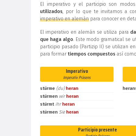
El imperativo y el participio son mod
utilizados
, por lo que te invitamos a co
imperativo en alemán
para conocer en deta
El imperativo en alemán se utiliza para
da
que haga algo
. Este modo gramatical se ut
participio pasado (Partizip II) se utilizan e
para formar
tiempos compuestos
así como
Imperativo
Imperativ Präsens
stürme
(du)
heran
heran
stürmen
wir
heran
stürmt
ihr
heran
stürmen
Sie
heran
Participio presente