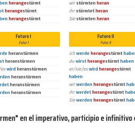
aben
heran
ge
stürmt
wir
stürmten
heran
bt
heran
ge
stürmt
ihr
stürmtet
heran
aben
heran
ge
stürmt
Sie
stürmten
heran
Futuro I
Futuro II
Futur I
Futur II
rde
heranstürmen
ich
werde
heran
ge
stürmt
habe
rst
heranstürmen
du
wirst
heran
ge
stürmt
haben
e/es
wird
heranstürmen
er/sie/es
wird
heran
ge
stürmt
haben
rden
heranstürmen
wir
werden
heran
ge
stürmt
hab
rdet
heranstürmen
ihr
werdet
heran
ge
stürmt
hab
rden
heranstürmen
Sie
werden
heran
ge
stürmt
hab
men" en el imperativo, participio e infinitivo