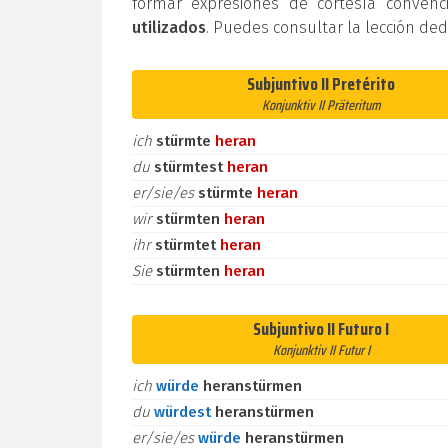
formar expresiones de cortesía conven
utilizados
. Puedes consultar la lección de
Subjuntivo II Pretérito
Konjunktiv II Präteritum
ich
stürmte
heran
du
stürmtest
heran
er/sie/es
stürmte
heran
wir
stürmten
heran
ihr
stürmtet
heran
Sie
stürmten
heran
Subjuntivo II Futuro I
Konjunktiv II Futur I
ich
würde
heranstürmen
du
würdest
heranstürmen
er/sie/es
würde
heranstürmen