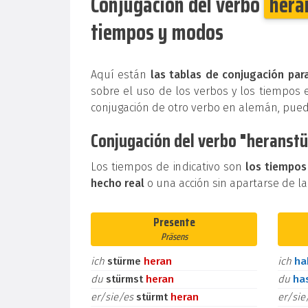
Conjugación del verbo
hera
tiempos y modos
Aquí están
las tablas de conjugación par
sobre el uso de los verbos y los tiempos 
conjugación de otro verbo en alemán, pue
Conjugación del verbo "heranstü
Los tiempos de indicativo son
los tiempos
hecho real
o una acción sin apartarse de la
Presente
Präsens
ich
stürme
heran
ich
h
du
stürmst
heran
du
ha
er/sie/es
stürmt
heran
er/si