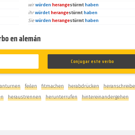
wir
würden
heran
ge
stürmt
haben
ihr
würdet
heran
ge
stürmt
haben
Sie
würden
heran
ge
stürmt
haben
erbo en alemán
anturnen
feilen
fitmachen
herabdrücken
heranschreib
en
heraustrennen
herunterrufen
hintereinandergehen