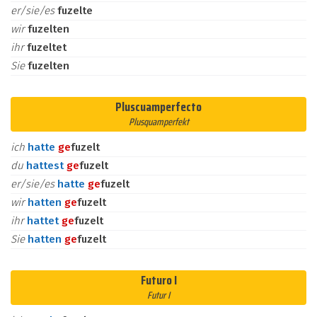
er/sie/es
fuzelte
wir
fuzelten
ihr
fuzeltet
Sie
fuzelten
Pluscuamperfecto
Plusquamperfekt
ich
hatte
ge
fuzelt
du
hattest
ge
fuzelt
er/sie/es
hatte
ge
fuzelt
wir
hatten
ge
fuzelt
ihr
hattet
ge
fuzelt
Sie
hatten
ge
fuzelt
Futuro I
Futur I