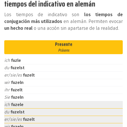
tiempos del indicativo en alemán
Los tiempos de indicativo son
los tiempos de
conjugación más utilizados
en alemán. Permiten evocar
un hecho real
o una acción sin apartarse de la realidad.
Presente
Präsens
ich
fuzle
du
fuzelst
er/sie/es
fuzelt
wir
fuzeln
ihr
fuzelt
Sie
fuzeln
ich
fuzele
du
fuzelst
er/sie/es
fuzelt
wir
fuzeln