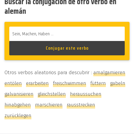
Buscar la conjugación de otro verbo en
alemán
Otros verbos aleatorios para descubrir :
amalgamieren
entölen
erarbeiten
freischwimmen
füttern
gabeln
galvanisieren
gleichstellen
heraussuchen
hinabgehen
marschieren
rausstrecken
zurücklegen