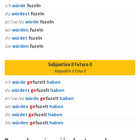
ich
würde
fuzeln
du
würdest
fuzeln
er/sie/es
würde
fuzeln
wir
würden
fuzeln
ihr
würdet
fuzeln
Sie
würden
fuzeln
Subjuntivo II Futuro II
Konjunktiv II Futur II
ich
würde
ge
fuzelt
haben
du
würdest
ge
fuzelt
haben
er/sie/es
würde
ge
fuzelt
haben
wir
würden
ge
fuzelt
haben
ihr
würdet
ge
fuzelt
haben
Sie
würden
ge
fuzelt
haben