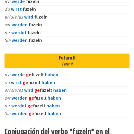
ich
werde
fuzeln
du
wirst
fuzeln
er/sie/es
wird
fuzeln
wir
werden
fuzeln
ihr
werdet
fuzeln
Sie
werden
fuzeln
Futuro II
Futur II
ich
werde
ge
fuzelt
haben
du
wirst
ge
fuzelt
haben
er/sie/es
wird
ge
fuzelt
haben
wir
werden
ge
fuzelt
haben
ihr
werdet
ge
fuzelt
haben
Sie
werden
ge
fuzelt
haben
Conjugación del verbo "fuzeln" en el