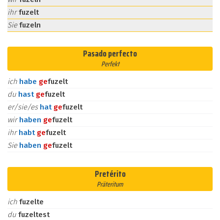
ihr
fuzelt
Sie
fuzeln
Pasado perfecto
Perfekt
ich
habe
ge
fuzelt
du
hast
ge
fuzelt
er/sie/es
hat
ge
fuzelt
wir
haben
ge
fuzelt
ihr
habt
ge
fuzelt
Sie
haben
ge
fuzelt
Pretérito
Präteritum
ich
fuzelte
du
fuzeltest