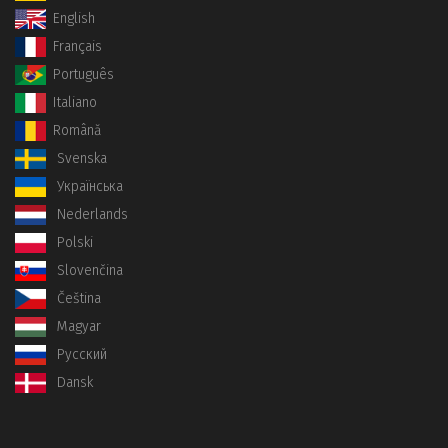
English
Français
Português
Italiano
Română
Svenska
Українська
Nederlands
Polski
Slovenčina
Čeština
Magyar
Русский
Dansk