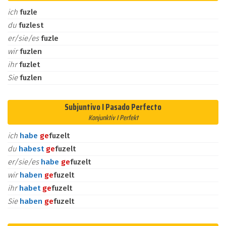
ich
fuzle
du
fuzlest
er/sie/es
fuzle
wir
fuzlen
ihr
fuzlet
Sie
fuzlen
Subjuntivo I Pasado Perfecto
Konjunktiv I Perfekt
ich
habe
ge
fuzelt
du
habest
ge
fuzelt
er/sie/es
habe
ge
fuzelt
wir
haben
ge
fuzelt
ihr
habet
ge
fuzelt
Sie
haben
ge
fuzelt