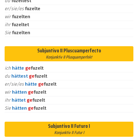
du
fuzeltest
er/sie/es
fuzelte
wir
fuzelten
ihr
fuzeltet
Sie
fuzelten
Subjuntivo II Pluscuamperfecto
Konjunktiv II Plusquamperfekt
ich
hätte
ge
fuzelt
du
hättest
ge
fuzelt
er/sie/es
hätte
ge
fuzelt
wir
hätten
ge
fuzelt
ihr
hättet
ge
fuzelt
Sie
hätten
ge
fuzelt
Subjuntivo II Futuro I
Konjunktiv II Futur I