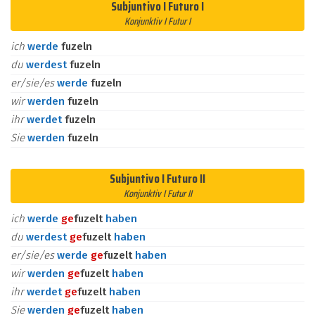
Subjuntivo I Futuro I
Konjunktiv I Futur I
ich
werde
fuzeln
du
werdest
fuzeln
er/sie/es
werde
fuzeln
wir
werden
fuzeln
ihr
werdet
fuzeln
Sie
werden
fuzeln
Subjuntivo I Futuro II
Konjunktiv I Futur II
ich
werde
ge
fuzelt
haben
du
werdest
ge
fuzelt
haben
er/sie/es
werde
ge
fuzelt
haben
wir
werden
ge
fuzelt
haben
ihr
werdet
ge
fuzelt
haben
Sie
werden
ge
fuzelt
haben