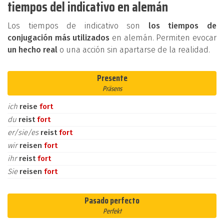
tiempos del indicativo en alemán
Los tiempos de indicativo son
los tiempos de
conjugación más utilizados
en alemán. Permiten evocar
un hecho real
o una acción sin apartarse de la realidad.
Presente
Präsens
ich
reise
fort
du
reist
fort
er/sie/es
reist
fort
wir
reisen
fort
ihr
reist
fort
Sie
reisen
fort
Pasado perfecto
Perfekt