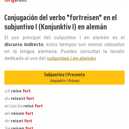
fort
ge
reist
Conjugación del verbo "fortreisen" en el
subjuntivo I (Konjunktiv I) en alemán
El uso principal del subjuntivo I en alemán es el
discurso indirecto
, estos tiempos son menos utilizados
en la lengua alemana. Puedes consultar la lección
dedicada al uso del
subjuntivo I en alemán
.
Subjuntivo I Presente
Konjunktiv I Präsens
ich
reise
fort
du
reisest
fort
er/sie/es
reise
fort
wir
reisen
fort
ihr
reiset
fort
Sie
reisen
fort