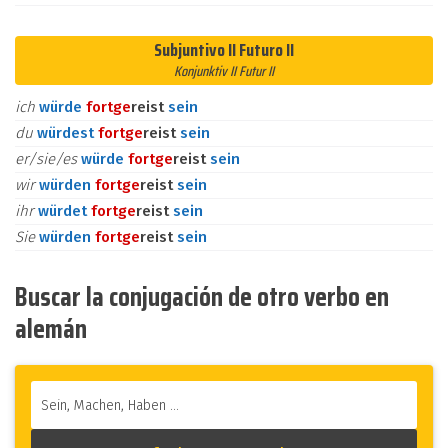
Subjuntivo II Futuro II
Konjunktiv II Futur II
ich
würde
fort
ge
reist
sein
du
würdest
fort
ge
reist
sein
er/sie/es
würde
fort
ge
reist
sein
wir
würden
fort
ge
reist
sein
ihr
würdet
fort
ge
reist
sein
Sie
würden
fort
ge
reist
sein
Buscar la conjugación de otro verbo en
alemán