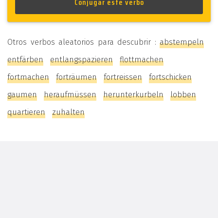
Otros verbos aleatorios para descubrir :
abstempeln
entfärben
entlangspazieren
flottmachen
fortmachen
forträumen
fortreissen
fortschicken
gaumen
heraufmüssen
herunterkurbeln
lobben
quartieren
zuhalten