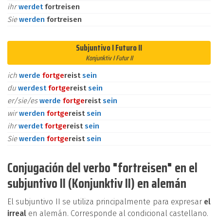
ihr
werdet
fortreisen
Sie
werden
fortreisen
Subjuntivo I Futuro II
Konjunktiv I Futur II
ich
werde
fort
ge
reist
sein
du
werdest
fort
ge
reist
sein
er/sie/es
werde
fort
ge
reist
sein
wir
werden
fort
ge
reist
sein
ihr
werdet
fort
ge
reist
sein
Sie
werden
fort
ge
reist
sein
Conjugación del verbo "fortreisen" en el
subjuntivo II (Konjunktiv II) en alemán
El subjuntivo II se utiliza principalmente para expresar
el
irreal
en alemán. Corresponde al condicional castellano.