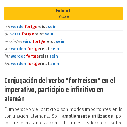
Futuro II
Futur II
ich
werde
fort
ge
reist
sein
du
wirst
fort
ge
reist
sein
er/sie/es
wird
fort
ge
reist
sein
wir
werden
fort
ge
reist
sein
ihr
werdet
fort
ge
reist
sein
Sie
werden
fort
ge
reist
sein
Conjugación del verbo "fortreisen" en el
imperativo, participio e infinitivo en
alemán
El imperativo y el participio son modos importantes en la
conjugación alemana. Son
ampliamente utilizados
, por
lo que te invitamos a consultar nuestras lecciones sobre