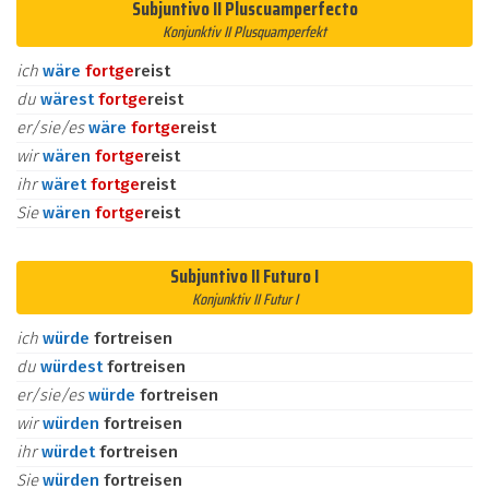
Subjuntivo II Pluscuamperfecto
Konjunktiv II Plusquamperfekt
ich
wäre
fort
ge
reist
du
wärest
fort
ge
reist
er/sie/es
wäre
fort
ge
reist
wir
wären
fort
ge
reist
ihr
wäret
fort
ge
reist
Sie
wären
fort
ge
reist
Subjuntivo II Futuro I
Konjunktiv II Futur I
ich
würde
fortreisen
du
würdest
fortreisen
er/sie/es
würde
fortreisen
wir
würden
fortreisen
ihr
würdet
fortreisen
Sie
würden
fortreisen