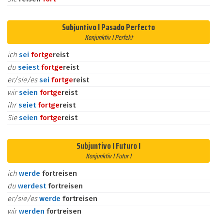
Subjuntivo I Pasado Perfecto
Konjunktiv I Perfekt
ich
sei
fort
ge
reist
du
seiest
fort
ge
reist
er/sie/es
sei
fort
ge
reist
wir
seien
fort
ge
reist
ihr
seiet
fort
ge
reist
Sie
seien
fort
ge
reist
Subjuntivo I Futuro I
Konjunktiv I Futur I
ich
werde
fortreisen
du
werdest
fortreisen
er/sie/es
werde
fortreisen
wir
werden
fortreisen