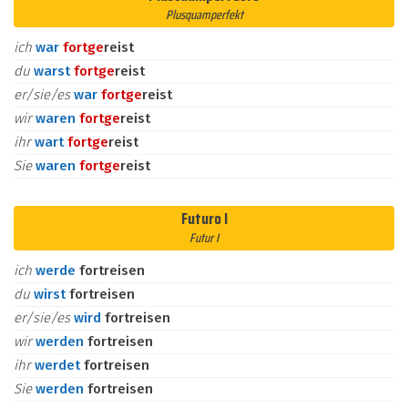
Plusquamperfekt
ich
war
fort
ge
reist
du
warst
fort
ge
reist
er/sie/es
war
fort
ge
reist
wir
waren
fort
ge
reist
ihr
wart
fort
ge
reist
Sie
waren
fort
ge
reist
Futuro I
Futur I
ich
werde
fortreisen
du
wirst
fortreisen
er/sie/es
wird
fortreisen
wir
werden
fortreisen
ihr
werdet
fortreisen
Sie
werden
fortreisen