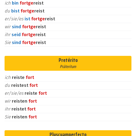
ich
bin
fort
ge
reist
du
bist
fort
ge
reist
er/sie/es
ist
fort
ge
reist
wir
sind
fort
ge
reist
ihr
seid
fort
ge
reist
Sie
sind
fort
ge
reist
Pretérito
Präteritum
ich
reiste
fort
du
reistest
fort
er/sie/es
reiste
fort
wir
reisten
fort
ihr
reistet
fort
Sie
reisten
fort
Pluscuamperfecto