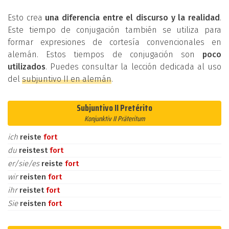
Esto crea
una diferencia entre el discurso y la realidad
.
Este tiempo de conjugación también se utiliza para
formar expresiones de cortesía convencionales en
alemán. Estos tiempos de conjugación son
poco
utilizados
. Puedes consultar la lección dedicada al uso
del
subjuntivo II en alemán
.
Subjuntivo II Pretérito
Konjunktiv II Präteritum
ich
reiste
fort
du
reistest
fort
er/sie/es
reiste
fort
wir
reisten
fort
ihr
reistet
fort
Sie
reisten
fort