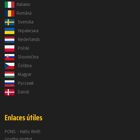
Italiano
Română
Svenska
Українська
Nederlands
Polski
Slovenčina
Čeština
Magyar
Русский
Dansk
Enlaces útiles
PONS - Hallo Welt!
Goethe Institut