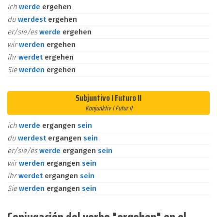
ich
werde
ergehen
du
werdest
ergehen
er/sie/es
werde
ergehen
wir
werden
ergehen
ihr
werdet
ergehen
Sie
werden
ergehen
Subjuntivo I Futuro II
Konjunktiv I Futur II
ich
werde
ergangen
sein
du
werdest
ergangen
sein
er/sie/es
werde
ergangen
sein
wir
werden
ergangen
sein
ihr
werdet
ergangen
sein
Sie
werden
ergangen
sein