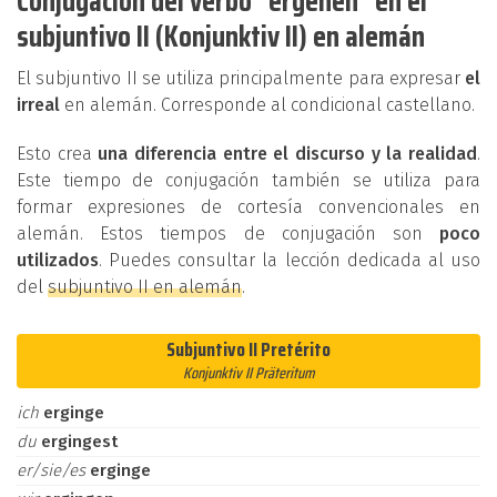
Conjugación del verbo "ergehen" en el
subjuntivo II (Konjunktiv II) en alemán
El subjuntivo II se utiliza principalmente para expresar
el
irreal
en alemán. Corresponde al condicional castellano.
Esto crea
una diferencia entre el discurso y la realidad
.
Este tiempo de conjugación también se utiliza para
formar expresiones de cortesía convencionales en
alemán. Estos tiempos de conjugación son
poco
utilizados
. Puedes consultar la lección dedicada al uso
del
subjuntivo II en alemán
.
Subjuntivo II Pretérito
Konjunktiv II Präteritum
ich
erginge
du
ergingest
er/sie/es
erginge