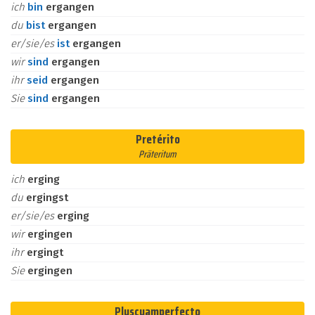
ich
bin
ergangen
du
bist
ergangen
er/sie/es
ist
ergangen
wir
sind
ergangen
ihr
seid
ergangen
Sie
sind
ergangen
Pretérito
Präteritum
ich
erging
du
ergingst
er/sie/es
erging
wir
ergingen
ihr
ergingt
Sie
ergingen
Pluscuamperfecto