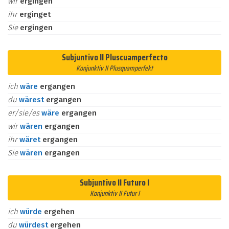
wir
ergingen
ihr
erginget
Sie
ergingen
Subjuntivo II Pluscuamperfecto
Konjunktiv II Plusquamperfekt
ich
wäre
ergangen
du
wärest
ergangen
er/sie/es
wäre
ergangen
wir
wären
ergangen
ihr
wäret
ergangen
Sie
wären
ergangen
Subjuntivo II Futuro I
Konjunktiv II Futur I
ich
würde
ergehen
du
würdest
ergehen