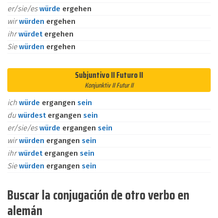
er/sie/es
würde
ergehen
wir
würden
ergehen
ihr
würdet
ergehen
Sie
würden
ergehen
Subjuntivo II Futuro II
Konjunktiv II Futur II
ich
würde
ergangen
sein
du
würdest
ergangen
sein
er/sie/es
würde
ergangen
sein
wir
würden
ergangen
sein
ihr
würdet
ergangen
sein
Sie
würden
ergangen
sein
Buscar la conjugación de otro verbo en
alemán