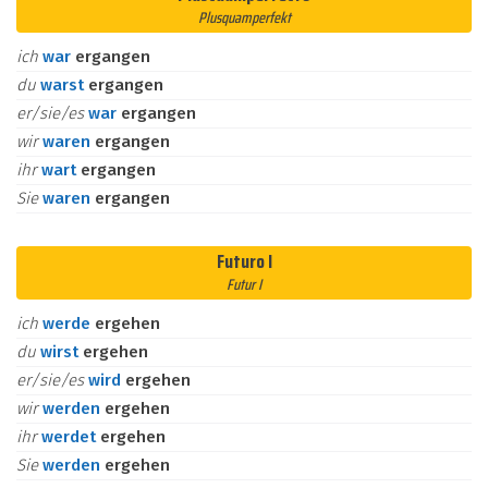
Plusquamperfekt
ich
war
ergangen
du
warst
ergangen
er/sie/es
war
ergangen
wir
waren
ergangen
ihr
wart
ergangen
Sie
waren
ergangen
Futuro I
Futur I
ich
werde
ergehen
du
wirst
ergehen
er/sie/es
wird
ergehen
wir
werden
ergehen
ihr
werdet
ergehen
Sie
werden
ergehen