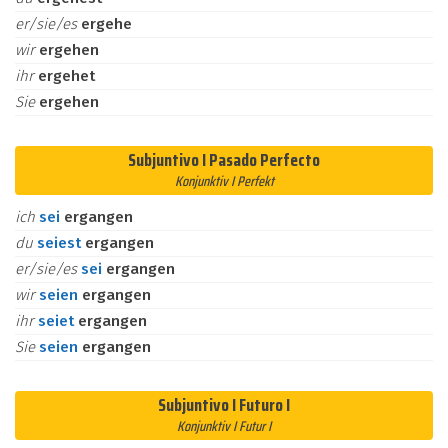
er/sie/es
ergehe
wir
ergehen
ihr
ergehet
Sie
ergehen
Subjuntivo I Pasado Perfecto
Konjunktiv I Perfekt
ich
sei
ergangen
du
seiest
ergangen
er/sie/es
sei
ergangen
wir
seien
ergangen
ihr
seiet
ergangen
Sie
seien
ergangen
Subjuntivo I Futuro I
Konjunktiv I Futur I