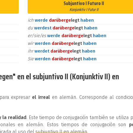
Subjuntivo I Futuro II
Konjunktiv I Futur II
ich
werde
darüber
ge
legt
haben
du
werdest
darüber
ge
legt
haben
er/sie/es
werde
darüber
ge
legt
haben
wir
werden
darüber
ge
legt
haben
ihr
werdet
darüber
ge
legt
haben
Sie
werden
darüber
ge
legt
haben
en" en el subjuntivo II (Konjunktiv II) en
e para expresar
el irreal
en alemán. Corresponde al condicio
y la realidad
. Este tiempo de conjugación también se utiliza 
cionales en alemán. Estos tiempos de conjugación son
p
dicada al uso del
subjuntivo II en alemán
.