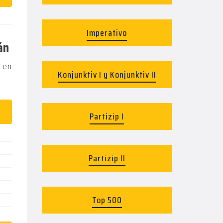
Imperativo
án
s en
Konjunktiv I y Konjunktiv II
Partizip I
Partizip II
Top 500