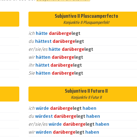
Subjuntivo II Pluscuamperfecto
Konjunktiv II Plusquamperfekt
ich
hätte
darüber
ge
legt
du
hättest
darüber
ge
legt
er/sie/es
hätte
darüber
ge
legt
wir
hätten
darüber
ge
legt
ihr
hättet
darüber
ge
legt
Sie
hätten
darüber
ge
legt
Subjuntivo II Futuro II
Konjunktiv II Futur II
ich
würde
darüber
ge
legt
haben
du
würdest
darüber
ge
legt
haben
er/sie/es
würde
darüber
ge
legt
haben
wir
würden
darüber
ge
legt
haben