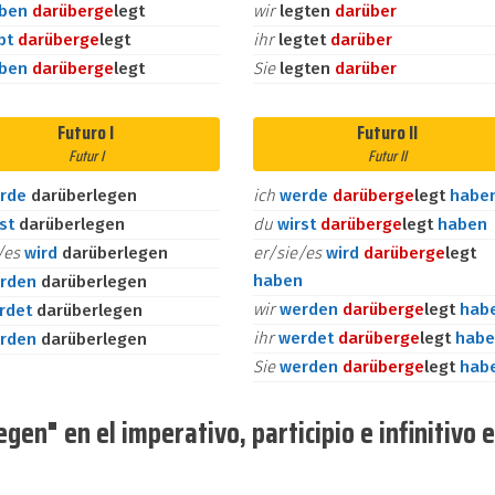
aben
darüber
ge
legt
wir
legten
darüber
bt
darüber
ge
legt
ihr
legtet
darüber
aben
darüber
ge
legt
Sie
legten
darüber
Futuro I
Futuro II
Futur I
Futur II
rde
darüberlegen
ich
werde
darüber
ge
legt
habe
rst
darüberlegen
du
wirst
darüber
ge
legt
haben
e/es
wird
darüberlegen
er/sie/es
wird
darüber
ge
legt
haben
rden
darüberlegen
wir
werden
darüber
ge
legt
hab
rdet
darüberlegen
ihr
werdet
darüber
ge
legt
habe
rden
darüberlegen
Sie
werden
darüber
ge
legt
hab
gen" en el imperativo, participio e infinitivo 