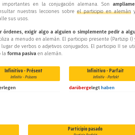
os importantes en la conjugación alemana. Son
ampliame
nsultar nuestras lecciones sobre
el participio en alemán
lle sus usos.
r órdenes, exigir algo a alguien o simplemente pedir a alg
iliza a menudo en alemán. El participio presente (Partizip I) 
n lugar de verbos o adjetivos conjugados. El participio II se uti
 la
forma pasiva
en alemán.
Infinitivo - Présent
Infinitivo - Parfait
Infinitiv - Präsens
Infinitiv - Perfekt
erlegen
darüber
ge
legt
haben
Participio pasado