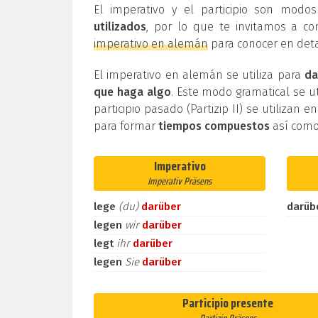
El imperativo y el participio son mod
utilizados
, por lo que te invitamos a co
imperativo en alemán
para conocer en deta
El imperativo en alemán se utiliza para
da
que haga algo
. Este modo gramatical se ut
participio pasado (Partizip II) se utilizan e
para formar
tiempos compuestos
así como
Imperativo
Imperativ Präsens
lege
(du)
darüber
darüb
legen
wir
darüber
legt
ihr
darüber
legen
Sie
darüber
Participio presente