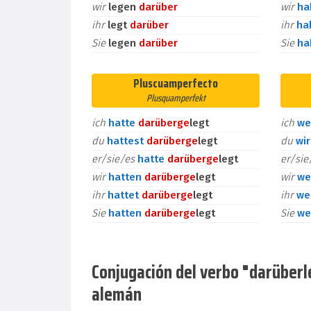
wir
legen
darüber
wir
h
ihr
legt
darüber
ihr
ha
Sie
legen
darüber
Sie
h
Pluscuamperfecto
Plusquamperfekt
ich
hatte
darüber
ge
legt
ich
we
du
hattest
darüber
ge
legt
du
wi
er/sie/es
hatte
darüber
ge
legt
er/si
wir
hatten
darüber
ge
legt
wir
we
ihr
hattet
darüber
ge
legt
ihr
we
Sie
hatten
darüber
ge
legt
Sie
we
Conjugación del verbo "darüberle
alemán