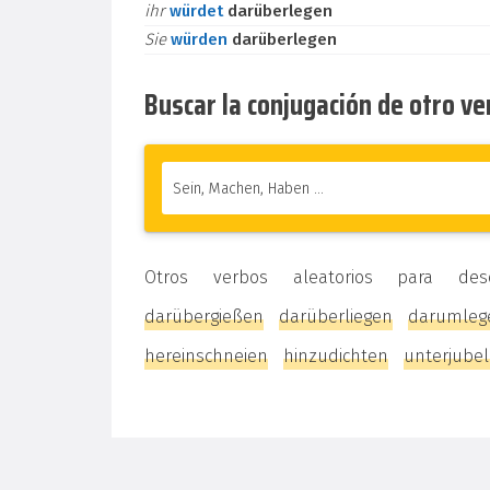
ihr
würdet
darüberlegen
Sie
würden
darüberlegen
Buscar la conjugación de otro v
Otros verbos aleatorios para de
darübergießen
darüberliegen
darumleg
hereinschneien
hinzudichten
unterjube