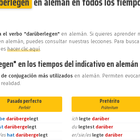
berlegen
en alemán en todos los tiemp
a el verbo "darüberlegen"
en alemán. Si quieres aprender 
en alemán, puedes consultar nuestras lecciones. Para busca
des
hacer clic aquí
.
egen" en los tiempos del indicativo en alemán
 de conjugación más utilizados
en alemán. Permiten evoca
 realidad.
Pasado perfecto
Pretérito
Perfekt
Präteritum
abe
darüber
ge
legt
ich
legte
darüber
st
darüber
ge
legt
du
legtest
darüber
e/es
hat
darüber
ge
legt
er/sie/es
legte
darüber