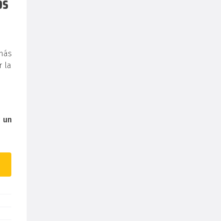
os
más
r la
r
un