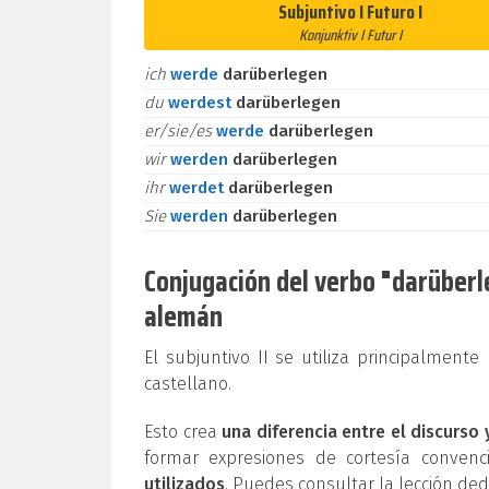
Subjuntivo I Futuro I
Konjunktiv I Futur I
ich
werde
darüberlegen
du
werdest
darüberlegen
er/sie/es
werde
darüberlegen
wir
werden
darüberlegen
ihr
werdet
darüberlegen
Sie
werden
darüberlegen
Conjugación del verbo "darüberleg
alemán
El subjuntivo II se utiliza principalment
castellano.
Esto crea
una diferencia entre el discurso 
formar expresiones de cortesía conven
utilizados
. Puedes consultar la lección de