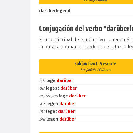
Partizip Präsens
darüberlegend
Conjugación del verbo "darüberle
El uso principal del subjuntivo I en alemán
la lengua alemana. Puedes consultar la le
Subjuntivo I Presente
Konjunktiv I Präsens
ich
lege
darüber
du
legest
darüber
er/sie/es
lege
darüber
wir
legen
darüber
ihr
leget
darüber
Sie
legen
darüber