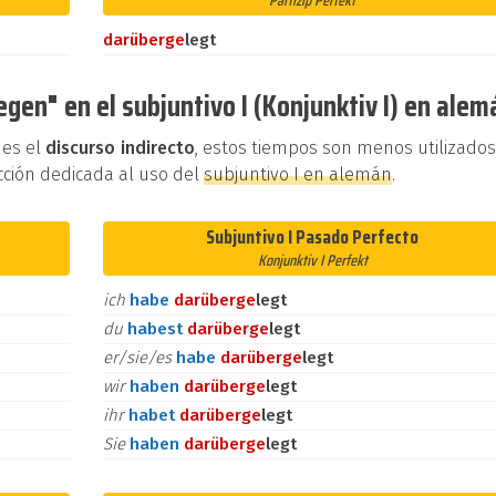
Partizip Perfekt
darüber
ge
legt
gen" en el subjuntivo I (Konjunktiv I) en alem
 es el
discurso indirecto
, estos tiempos son menos utilizado
cción dedicada al uso del
subjuntivo I en alemán
.
Subjuntivo I Pasado Perfecto
Konjunktiv I Perfekt
ich
habe
darüber
ge
legt
du
habest
darüber
ge
legt
er/sie/es
habe
darüber
ge
legt
wir
haben
darüber
ge
legt
ihr
habet
darüber
ge
legt
Sie
haben
darüber
ge
legt