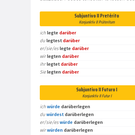
Subjuntivo II Pretérito
Konjunktiv II Präteritum
ich
legte
darüber
du
legtest
darüber
er/sie/es
legte
darüber
wir
legten
darüber
ihr
legtet
darüber
Sie
legten
darüber
Subjuntivo II Futuro I
Konjunktiv II Futur I
ich
würde
darüberlegen
du
würdest
darüberlegen
er/sie/es
würde
darüberlegen
wir
würden
darüberlegen