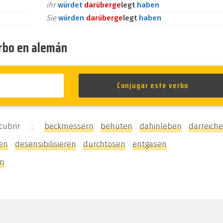
ihr
würdet
darüber
ge
legt
haben
Sie
würden
darüber
ge
legt
haben
erbo en alemán
scubrir :
beckmessern
behüten
dahinleben
darreich
en
desensibilisieren
durchtosen
entgasen
ln