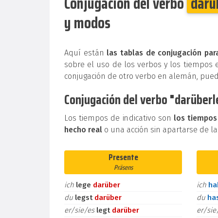
Conjugación del verbo
darü
y modos
Aquí están
las tablas de conjugación par
sobre el uso de los verbos y los tiempos 
conjugación de otro verbo en alemán, pue
Conjugación del verbo "darüberl
Los tiempos de indicativo son
los tiempos
hecho real
o una acción sin apartarse de la
Presente
Präsens
ich
lege
darüber
ich
h
du
legst
darüber
du
ha
er/sie/es
legt
darüber
er/si