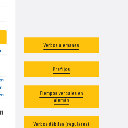
Verbos alemanes
n
Prefijos
en
n
Tiempos verbales en
en
alemán
en
Verbos débiles (regulares)