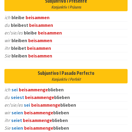
Subjuntivo I Presente
Konjunktiv I Präsens
ich
bleibe
beisammen
du
bleibest
beisammen
er/sie/es
bleibe
beisammen
wir
bleiben
beisammen
ihr
bleibet
beisammen
Sie
bleiben
beisammen
Subjuntivo I Pasado Perfecto
Konjunktiv I Perfekt
ich
sei
beisammen
ge
blieben
du
seiest
beisammen
ge
blieben
er/sie/es
sei
beisammen
ge
blieben
wir
seien
beisammen
ge
blieben
ihr
seiet
beisammen
ge
blieben
Sie
seien
beisammen
ge
blieben