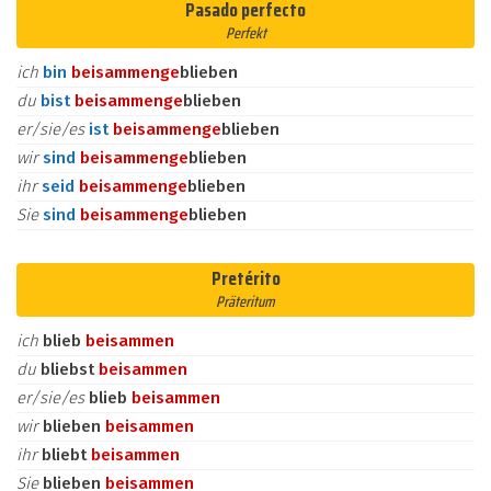
Pasado perfecto
Perfekt
ich
bin
beisammen
ge
blieben
du
bist
beisammen
ge
blieben
er/sie/es
ist
beisammen
ge
blieben
wir
sind
beisammen
ge
blieben
ihr
seid
beisammen
ge
blieben
Sie
sind
beisammen
ge
blieben
Pretérito
Präteritum
ich
blieb
beisammen
du
bliebst
beisammen
er/sie/es
blieb
beisammen
wir
blieben
beisammen
ihr
bliebt
beisammen
Sie
blieben
beisammen