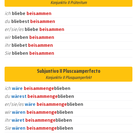
Konjunktiv II Präteritum
ich
bliebe
beisammen
du
bliebest
beisammen
er/sie/es
bliebe
beisammen
wir
blieben
beisammen
ihr
bliebet
beisammen
Sie
blieben
beisammen
Subjuntivo II Pluscuamperfecto
Konjunktiv II Plusquamperfekt
ich
wäre
beisammen
ge
blieben
du
wärest
beisammen
ge
blieben
er/sie/es
wäre
beisammen
ge
blieben
wir
wären
beisammen
ge
blieben
ihr
wäret
beisammen
ge
blieben
Sie
wären
beisammen
ge
blieben