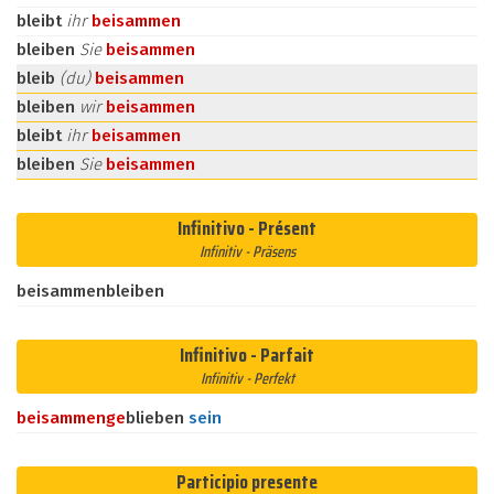
bleibt
ihr
beisammen
bleiben
Sie
beisammen
bleib
(du)
beisammen
bleiben
wir
beisammen
bleibt
ihr
beisammen
bleiben
Sie
beisammen
Infinitivo - Présent
Infinitiv - Präsens
beisammenbleiben
Infinitivo - Parfait
Infinitiv - Perfekt
beisammen
ge
blieben
sein
Participio presente