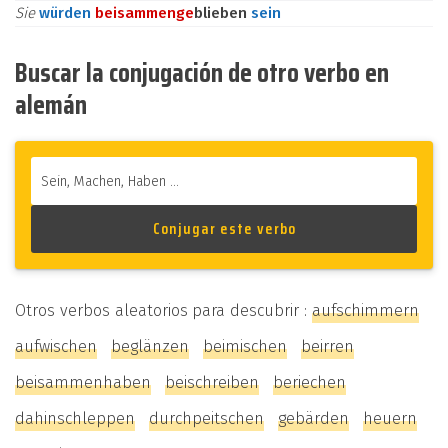
Sie
würden
beisammen
ge
blieben
sein
Buscar la conjugación de otro verbo en
alemán
Otros verbos aleatorios para descubrir :
aufschimmern
aufwischen
beglänzen
beimischen
beirren
beisammenhaben
beischreiben
beriechen
dahinschleppen
durchpeitschen
gebärden
heuern