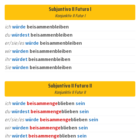
Subjuntivo II Futuro I
Konjunktiv II Futur I
ich
würde
beisammenbleiben
du
würdest
beisammenbleiben
er/sie/es
würde
beisammenbleiben
wir
würden
beisammenbleiben
ihr
würdet
beisammenbleiben
Sie
würden
beisammenbleiben
Subjuntivo II Futuro II
Konjunktiv II Futur II
ich
würde
beisammen
ge
blieben
sein
du
würdest
beisammen
ge
blieben
sein
er/sie/es
würde
beisammen
ge
blieben
sein
wir
würden
beisammen
ge
blieben
sein
ihr
würdet
beisammen
ge
blieben
sein