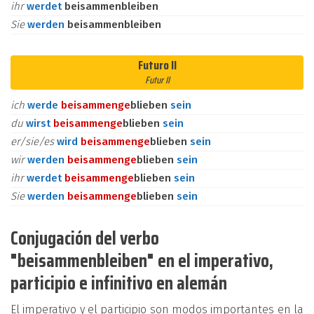
ihr
werdet
beisammenbleiben
Sie
werden
beisammenbleiben
Futuro II
Futur II
ich
werde
beisammen
ge
blieben
sein
du
wirst
beisammen
ge
blieben
sein
er/sie/es
wird
beisammen
ge
blieben
sein
wir
werden
beisammen
ge
blieben
sein
ihr
werdet
beisammen
ge
blieben
sein
Sie
werden
beisammen
ge
blieben
sein
Conjugación del verbo
"beisammenbleiben" en el imperativo,
participio e infinitivo en alemán
El imperativo y el participio son modos importantes en la