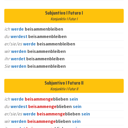
Subjuntivo I Futuro I
Konjunktiv I Futur I
ich
werde
beisammenbleiben
du
werdest
beisammenbleiben
er/sie/es
werde
beisammenbleiben
wir
werden
beisammenbleiben
ihr
werdet
beisammenbleiben
Sie
werden
beisammenbleiben
Subjuntivo I Futuro II
Konjunktiv I Futur II
ich
werde
beisammen
ge
blieben
sein
du
werdest
beisammen
ge
blieben
sein
er/sie/es
werde
beisammen
ge
blieben
sein
wir
werden
beisammen
ge
blieben
sein