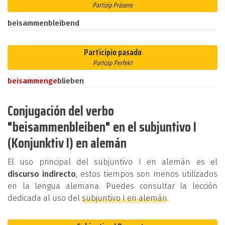
Partizip Präsens
beisammenbleibend
Participio pasado
Partizip Perfekt
beisammen
ge
blieben
Conjugación del verbo
"beisammenbleiben" en el subjuntivo I
(Konjunktiv I) en alemán
El uso principal del subjuntivo I en alemán es el
discurso indirecto
, estos tiempos son menos utilizados
en la lengua alemana. Puedes consultar la lección
dedicada al uso del
subjuntivo I en alemán
.