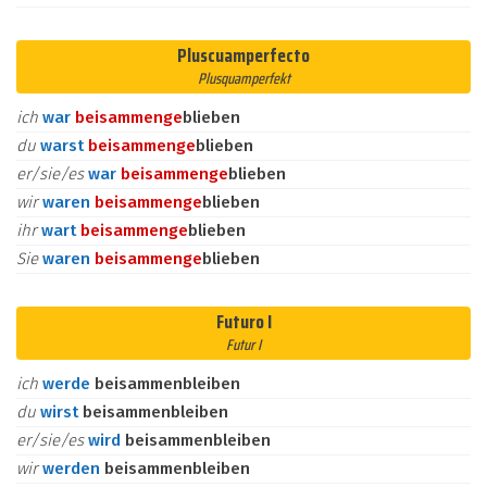
Pluscuamperfecto
Plusquamperfekt
ich
war
beisammen
ge
blieben
du
warst
beisammen
ge
blieben
er/sie/es
war
beisammen
ge
blieben
wir
waren
beisammen
ge
blieben
ihr
wart
beisammen
ge
blieben
Sie
waren
beisammen
ge
blieben
Futuro I
Futur I
ich
werde
beisammenbleiben
du
wirst
beisammenbleiben
er/sie/es
wird
beisammenbleiben
wir
werden
beisammenbleiben