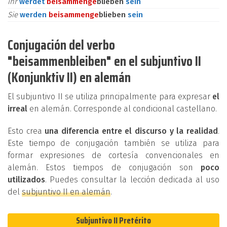
ihr
werdet
beisammen
ge
blieben
sein
Sie
werden
beisammen
ge
blieben
sein
Conjugación del verbo
"beisammenbleiben" en el subjuntivo II
(Konjunktiv II) en alemán
El subjuntivo II se utiliza principalmente para expresar
el
irreal
en alemán. Corresponde al condicional castellano.
Esto crea
una diferencia entre el discurso y la realidad
.
Este tiempo de conjugación también se utiliza para
formar expresiones de cortesía convencionales en
alemán. Estos tiempos de conjugación son
poco
utilizados
. Puedes consultar la lección dedicada al uso
del
subjuntivo II en alemán
.
Subjuntivo II Pretérito