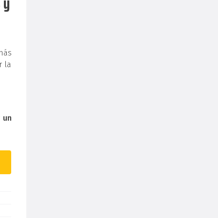
 y
más
r la
r
un