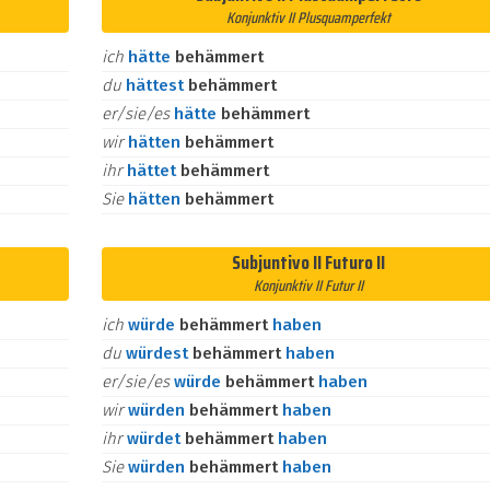
Konjunktiv II Plusquamperfekt
ich
hätte
behämmert
du
hättest
behämmert
er/sie/es
hätte
behämmert
wir
hätten
behämmert
ihr
hättet
behämmert
Sie
hätten
behämmert
Subjuntivo II Futuro II
Konjunktiv II Futur II
ich
würde
behämmert
haben
du
würdest
behämmert
haben
er/sie/es
würde
behämmert
haben
wir
würden
behämmert
haben
ihr
würdet
behämmert
haben
Sie
würden
behämmert
haben