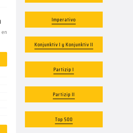
n
Imperativo
s en
Konjunktiv I y Konjunktiv II
Partizip I
Partizip II
Top 500