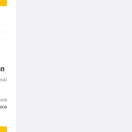
án
nal
para
oco