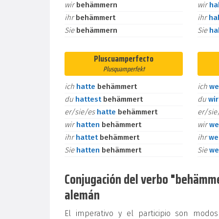
wir
behämmern
wir
h
ihr
behämmert
ihr
ha
Sie
behämmern
Sie
h
Pluscuamperfecto
Plusquamperfekt
ich
hatte
behämmert
ich
we
du
hattest
behämmert
du
wi
er/sie/es
hatte
behämmert
er/si
wir
hatten
behämmert
wir
we
ihr
hattet
behämmert
ihr
we
Sie
hatten
behämmert
Sie
we
Conjugación del verbo "behämmern
alemán
El imperativo y el participio son mod