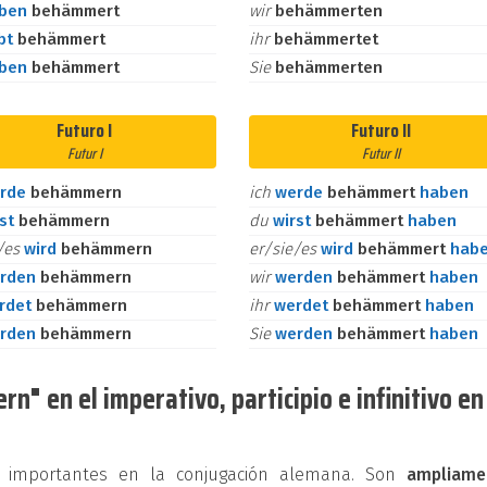
aben
behämmert
wir
behämmerten
bt
behämmert
ihr
behämmertet
aben
behämmert
Sie
behämmerten
Futuro I
Futuro II
Futur I
Futur II
rde
behämmern
ich
werde
behämmert
haben
rst
behämmern
du
wirst
behämmert
haben
e/es
wird
behämmern
er/sie/es
wird
behämmert
hab
rden
behämmern
wir
werden
behämmert
haben
rdet
behämmern
ihr
werdet
behämmert
haben
rden
behämmern
Sie
werden
behämmert
haben
" en el imperativo, participio e infinitivo en
os importantes en la conjugación alemana. Son
ampliame