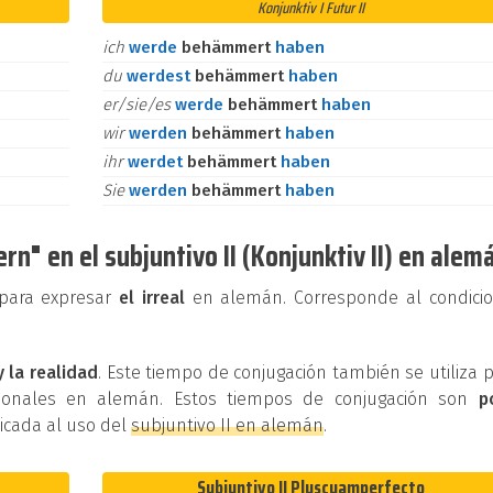
Konjunktiv I Futur II
ich
werde
behämmert
haben
du
werdest
behämmert
haben
er/sie/es
werde
behämmert
haben
wir
werden
behämmert
haben
ihr
werdet
behämmert
haben
Sie
werden
behämmert
haben
" en el subjuntivo II (Konjunktiv II) en alem
e para expresar
el irreal
en alemán. Corresponde al condicio
y la realidad
. Este tiempo de conjugación también se utiliza 
cionales en alemán. Estos tiempos de conjugación son
p
dicada al uso del
subjuntivo II en alemán
.
Subjuntivo II Pluscuamperfecto