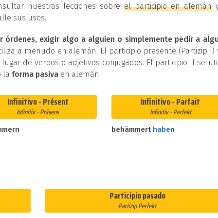
nsultar nuestras lecciones sobre
el participio en alemán
lle sus usos.
r órdenes, exigir algo a alguien o simplemente pedir a alg
iliza a menudo en alemán. El participio presente (Partizip I) 
n lugar de verbos o adjetivos conjugados. El participio II se uti
 la
forma pasiva
en alemán.
Infinitivo - Présent
Infinitivo - Parfait
Infinitiv - Präsens
Infinitiv - Perfekt
mmern
behämmert
haben
Participio pasado
Partizip Perfekt