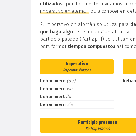
utilizados
, por lo que te invitamos a co
imperativo en alemán
para conocer en deta
El imperativo en alemán se utiliza para
da
que haga algo
. Este modo gramatical se ut
participio pasado (Partizip II) se utilizan e
para formar
tiempos compuestos
así como
Imperativo
Imperativ Präsens
behämmere
(du)
behä
behämmern
wir
behämmert
ihr
behämmern
Sie
Participio presente
Partizip Präsens