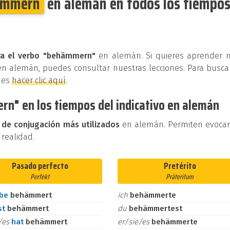
ämmern
en alemán en todos los tiempos
ra el verbo "behämmern"
en alemán. Si quieres aprender 
en alemán, puedes consultar nuestras lecciones. Para busca
des
hacer clic aquí
.
n" en los tiempos del indicativo en alemán
 de conjugación más utilizados
en alemán. Permiten evoca
 realidad.
Pasado perfecto
Pretérito
Perfekt
Präteritum
abe
behämmert
ich
behämmerte
st
behämmert
du
behämmertest
e/es
hat
behämmert
er/sie/es
behämmerte