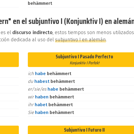
behämmert
n" en el subjuntivo I (Konjunktiv I) en alemá
 es el
discurso indirecto
, estos tiempos son menos utilizado
cción dedicada al uso del
subjuntivo I en alemán
.
Subjuntivo I Pasado Perfecto
Konjunktiv I Perfekt
ich
habe
behämmert
du
habest
behämmert
er/sie/es
habe
behämmert
wir
haben
behämmert
ihr
habet
behämmert
Sie
haben
behämmert
Subjuntivo I Futuro II