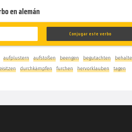
erbo en alemán
 :
aufplustern
aufstoßen
beengen
begutachten
behalt
isitzen
durchkämpfen
furchen
hervorklauben
tagen