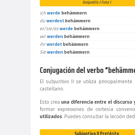
Konjunktiv I Futur I
ich
werde
behämmern
du
werdest
behämmern
er/sie/es
werde
behämmern
wir
werden
behämmern
ihr
werdet
behämmern
Sie
werden
behämmern
Conjugación del verbo "behämmern
El subjuntivo II se utiliza principalment
castellano.
Esto crea
una diferencia entre el discurso 
formar expresiones de cortesía conven
utilizados
. Puedes consultar la lección de
Subjuntivo II Pretérito