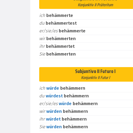
Konjunktiv II Präteritum
ich
behämmerte
du
behämmertest
er/sie/es
behämmerte
wir
behämmerten
ihr
behämmertet
Sie
behämmerten
Subjuntivo II Futuro I
Konjunktiv II Futur I
ich
würde
behämmern
du
würdest
behämmern
er/sie/es
würde
behämmern
wir
würden
behämmern
ihr
würdet
behämmern
Sie
würden
behämmern