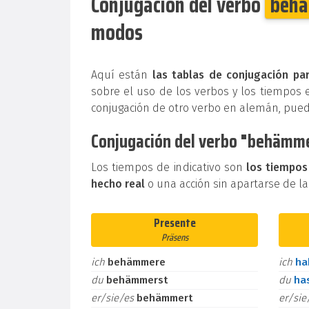
Conjugación del verbo
beh
modos
Aquí están
las tablas de conjugación pa
sobre el uso de los verbos y los tiempos 
conjugación de otro verbo en alemán, pue
Conjugación del verbo "behämmer
Los tiempos de indicativo son
los tiempos
hecho real
o una acción sin apartarse de la
Presente
Präsens
ich
behämmere
ich
h
du
behämmerst
du
ha
er/sie/es
behämmert
er/si