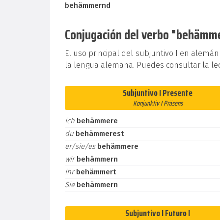
behämmernd
Conjugación del verbo "behämmer
El uso principal del subjuntivo I en alemán
la lengua alemana. Puedes consultar la le
Subjuntivo I Presente
Konjunktiv I Präsens
ich
behämmere
du
behämmerest
er/sie/es
behämmere
wir
behämmern
ihr
behämmert
Sie
behämmern
Subjuntivo I Futuro I