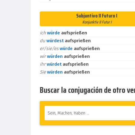
Subjuntivo II Futuro I
Konjunktiv II Futur I
ich
würde
aufsprießen
du
würdest
aufsprießen
er/sie/es
würde
aufsprießen
wir
würden
aufsprießen
ihr
würdet
aufsprießen
Sie
würden
aufsprießen
Buscar la conjugación de otro v