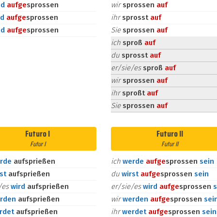
nd
auf
ge
sprossen
wir
sprossen
auf
id
auf
ge
sprossen
ihr
sprosst
auf
nd
auf
ge
sprossen
Sie
sprossen
auf
ich
sproß
auf
du
sprosst
auf
er/sie/es
sproß
auf
wir
sprossen
auf
ihr
sproßt
auf
Sie
sprossen
auf
Futuro I
Futuro II
Futur I
Futur II
rde
aufsprießen
ich
werde
auf
ge
sprossen
sein
rst
aufsprießen
du
wirst
auf
ge
sprossen
sein
e/es
wird
aufsprießen
er/sie/es
wird
auf
ge
sprossen
s
rden
aufsprießen
wir
werden
auf
ge
sprossen
sei
rdet
aufsprießen
ihr
werdet
auf
ge
sprossen
sein