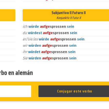
Subjuntivo II Futuro II
Konjunktiv II Futur II
ich
würde
auf
ge
sprossen
sein
du
würdest
auf
ge
sprossen
sein
er/sie/es
würde
auf
ge
sprossen
sein
wir
würden
auf
ge
sprossen
sein
ihr
würdet
auf
ge
sprossen
sein
Sie
würden
auf
ge
sprossen
sein
erbo en alemán