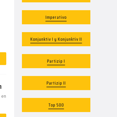
Imperativo
Konjunktiv I y Konjunktiv II
Partizip I
Partizip II
n
s en
Top 500