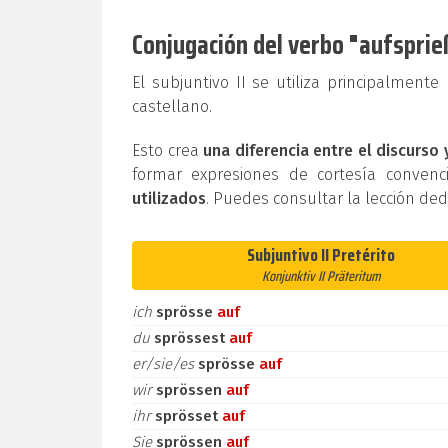
Conjugación del verbo "aufsprieß
El subjuntivo II se utiliza principalment
castellano.
Esto crea
una diferencia entre el discurso 
formar expresiones de cortesía conven
utilizados
. Puedes consultar la lección de
Subjuntivo II Pretérito
Konjunktiv II Präteritum
ich
sprösse
auf
du
sprössest
auf
er/sie/es
sprösse
auf
wir
sprössen
auf
ihr
sprösset
auf
Sie
sprössen
auf