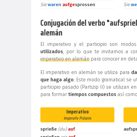
Sie
waren
auf
ge
sprossen
Sie
we
Conjugación del verbo "aufsprieße
alemán
El imperativo y el participio son mod
utilizados
, por lo que te invitamos a co
imperativo en alemán
para conocer en deta
El imperativo en alemán se utiliza para
da
que haga algo
. Este modo gramatical se ut
participio pasado (Partizip II) se utilizan e
para formar
tiempos compuestos
así como
Imperativo
Imperativ Präsens
sprieße
(du)
auf
aufsp