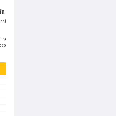
án
nal
para
oco