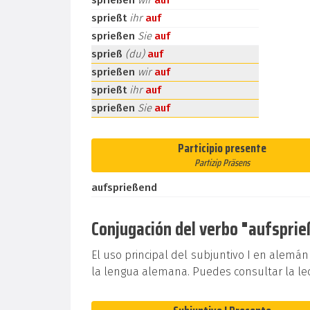
sprießen
wir
auf
sprießt
ihr
auf
sprießen
Sie
auf
sprieß
(du)
auf
sprießen
wir
auf
sprießt
ihr
auf
sprießen
Sie
auf
Participio presente
Partizip Präsens
aufsprießend
Conjugación del verbo "aufsprieß
El uso principal del subjuntivo I en alemán
la lengua alemana. Puedes consultar la le