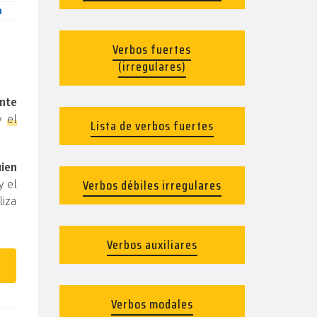
n
Verbos fuertes
(irregulares)
nte
y
el
Lista de verbos fuertes
uien
Verbos débiles irregulares
y el
liza
Verbos auxiliares
Verbos modales