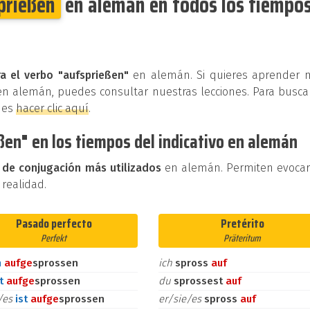
prießen
en alemán en todos los tiempos
a el verbo "aufsprießen"
en alemán. Si quieres aprender 
en alemán, puedes consultar nuestras lecciones. Para busca
des
hacer clic aquí
.
ßen" en los tiempos del indicativo en alemán
 de conjugación más utilizados
en alemán. Permiten evoca
 realidad.
Pasado perfecto
Pretérito
Perfekt
Präteritum
n
auf
ge
sprossen
ich
spross
auf
st
auf
ge
sprossen
du
sprossest
auf
e/es
ist
auf
ge
sprossen
er/sie/es
spross
auf