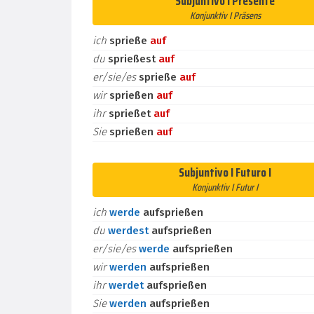
Subjuntivo I Presente
Konjunktiv I Präsens
ich
sprieße
auf
du
sprießest
auf
er/sie/es
sprieße
auf
wir
sprießen
auf
ihr
sprießet
auf
Sie
sprießen
auf
Subjuntivo I Futuro I
Konjunktiv I Futur I
ich
werde
aufsprießen
du
werdest
aufsprießen
er/sie/es
werde
aufsprießen
wir
werden
aufsprießen
ihr
werdet
aufsprießen
Sie
werden
aufsprießen