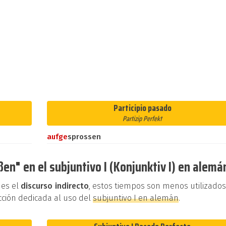
Participio pasado
Partizip Perfekt
auf
ge
sprossen
en" en el subjuntivo I (Konjunktiv I) en alemá
 es el
discurso indirecto
, estos tiempos son menos utilizado
cción dedicada al uso del
subjuntivo I en alemán
.