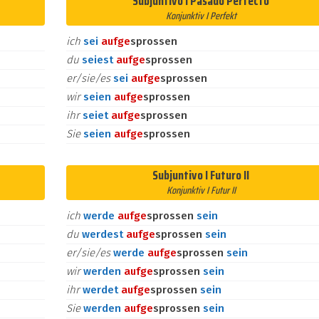
Subjuntivo I Pasado Perfecto
Konjunktiv I Perfekt
ich
sei
auf
ge
sprossen
du
seiest
auf
ge
sprossen
er/sie/es
sei
auf
ge
sprossen
wir
seien
auf
ge
sprossen
ihr
seiet
auf
ge
sprossen
Sie
seien
auf
ge
sprossen
Subjuntivo I Futuro II
Konjunktiv I Futur II
ich
werde
auf
ge
sprossen
sein
du
werdest
auf
ge
sprossen
sein
er/sie/es
werde
auf
ge
sprossen
sein
wir
werden
auf
ge
sprossen
sein
ihr
werdet
auf
ge
sprossen
sein
Sie
werden
auf
ge
sprossen
sein