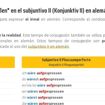
en" en el subjuntivo II (Konjunktiv II) en alem
e para expresar
el irreal
en alemán. Corresponde al condicio
y la realidad
. Este tiempo de conjugación también se utiliza 
cionales en alemán. Estos tiempos de conjugación son
p
dicada al uso del
subjuntivo II en alemán
.
Subjuntivo II Pluscuamperfecto
Konjunktiv II Plusquamperfekt
ich
wäre
auf
ge
sprossen
du
wärest
auf
ge
sprossen
er/sie/es
wäre
auf
ge
sprossen
wir
wären
auf
ge
sprossen
ihr
wäret
auf
ge
sprossen
Sie
wären
auf
ge
sprossen