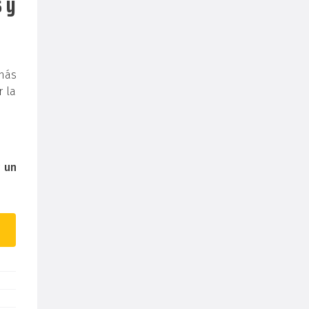
 y
más
r la
r
un