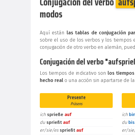
Conjugación del verbo
aufs
modos
Aquí están
las tablas de conjugación par
sobre el uso de los verbos y los tiempos 
conjugación de otro verbo en alemán, pue
Conjugación del verbo "aufsprie
Los tiempos de indicativo son
los tiempos
hecho real
o una acción sin apartarse de la
Presente
Präsens
ich
sprieße
auf
ich
bi
du
sprießt
auf
du
bi
er/sie/es
sprießt
auf
er/si