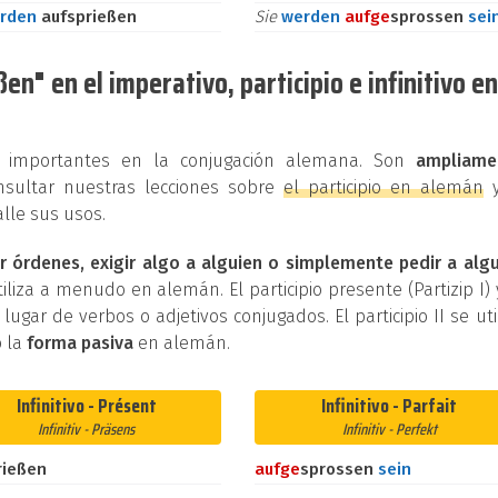
rden
aufsprießen
Sie
werden
auf
ge
sprossen
sei
n" en el imperativo, participio e infinitivo en
os importantes en la conjugación alemana. Son
ampliame
nsultar nuestras lecciones sobre
el participio en alemán
lle sus usos.
r órdenes, exigir algo a alguien o simplemente pedir a alg
iliza a menudo en alemán. El participio presente (Partizip I) 
n lugar de verbos o adjetivos conjugados. El participio II se uti
 la
forma pasiva
en alemán.
Infinitivo - Présent
Infinitivo - Parfait
Infinitiv - Präsens
Infinitiv - Perfekt
rießen
auf
ge
sprossen
sein