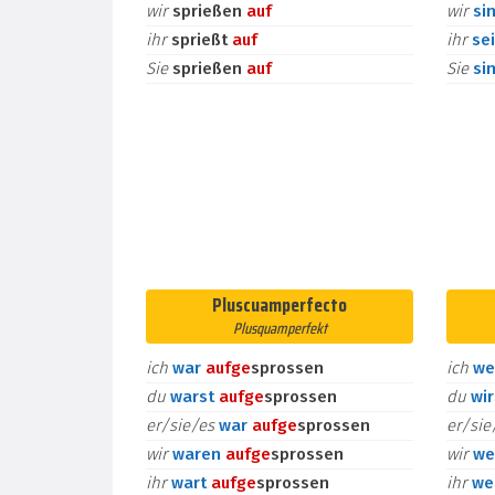
wir
sprießen
auf
wir
si
ihr
sprießt
auf
ihr
se
Sie
sprießen
auf
Sie
si
Pluscuamperfecto
Plusquamperfekt
ich
war
auf
ge
sprossen
ich
we
du
warst
auf
ge
sprossen
du
wi
er/sie/es
war
auf
ge
sprossen
er/si
wir
waren
auf
ge
sprossen
wir
we
ihr
wart
auf
ge
sprossen
ihr
we