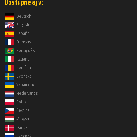
Dostupné aj v:
Deutsch
English
Español
Français
Português
Italiano
Română
Svenska
Українська
Nederlands
Polski
Čeština
Magyar
Dansk
Русский