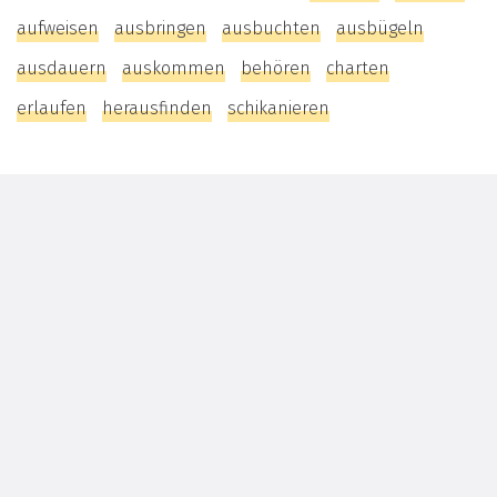
aufweisen
ausbringen
ausbuchten
ausbügeln
ausdauern
auskommen
behören
charten
erlaufen
herausfinden
schikanieren