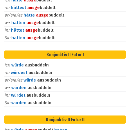
ich
hätte
aus
ge
buddelt
du
hättest
aus
ge
buddelt
er/sie/es
hätte
aus
ge
buddelt
wir
hätten
aus
ge
buddelt
ihr
hättet
aus
ge
buddelt
Sie
hätten
aus
ge
buddelt
Konjunktiv II Futur I
ich
würde
ausbuddeln
du
würdest
ausbuddeln
er/sie/es
würde
ausbuddeln
wir
würden
ausbuddeln
ihr
würdet
ausbuddeln
Sie
würden
ausbuddeln
Konjunktiv II Futur II