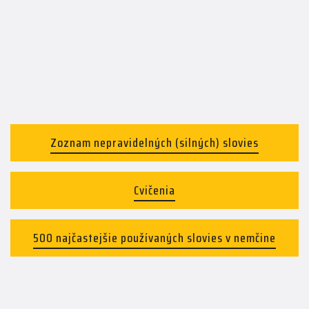
Zoznam nepravidelných (silných) slovies
Cvičenia
500 najčastejšie používaných slovies v nemčine