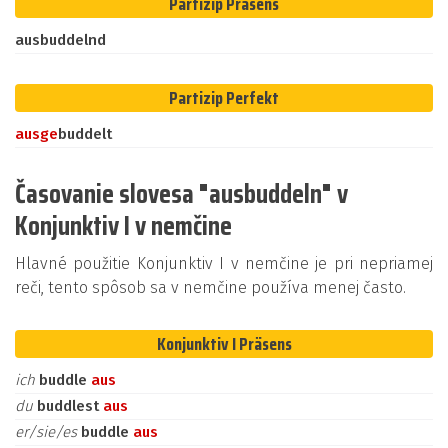
Partizip Präsens
ausbuddelnd
Partizip Perfekt
aus
ge
buddelt
Časovanie slovesa "ausbuddeln" v
Konjunktiv I v nemčine
Hlavné použitie Konjunktiv I v nemčine je pri nepriamej
reči, tento spôsob sa v nemčine používa menej často.
Konjunktiv I Präsens
ich
buddle
aus
du
buddlest
aus
er/sie/es
buddle
aus