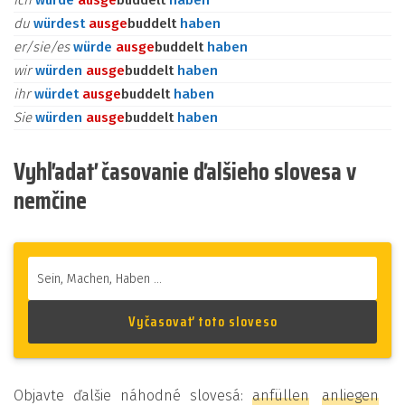
ich
würde
aus
ge
buddelt
haben
du
würdest
aus
ge
buddelt
haben
er/sie/es
würde
aus
ge
buddelt
haben
wir
würden
aus
ge
buddelt
haben
ihr
würdet
aus
ge
buddelt
haben
Sie
würden
aus
ge
buddelt
haben
Vyhľadať časovanie ďalšieho slovesa v
nemčine
Objavte ďalšie náhodné slovesá:
anfüllen
anliegen