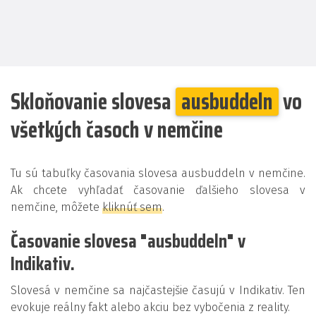
Skloňovanie slovesa
ausbuddeln
vo
všetkých časoch v nemčine
Tu sú tabuľky časovania slovesa ausbuddeln v nemčine.
Ak chcete vyhľadať časovanie ďalšieho slovesa v
nemčine, môžete
kliknúť sem
.
Časovanie slovesa "ausbuddeln" v
Indikativ.
Slovesá v nemčine sa najčastejšie časujú v Indikativ. Ten
evokuje reálny fakt alebo akciu bez vybočenia z reality.