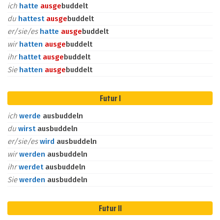
ich
hatte
aus
ge
buddelt
du
hattest
aus
ge
buddelt
er/sie/es
hatte
aus
ge
buddelt
wir
hatten
aus
ge
buddelt
ihr
hattet
aus
ge
buddelt
Sie
hatten
aus
ge
buddelt
Futur I
ich
werde
ausbuddeln
du
wirst
ausbuddeln
er/sie/es
wird
ausbuddeln
wir
werden
ausbuddeln
ihr
werdet
ausbuddeln
Sie
werden
ausbuddeln
Futur II