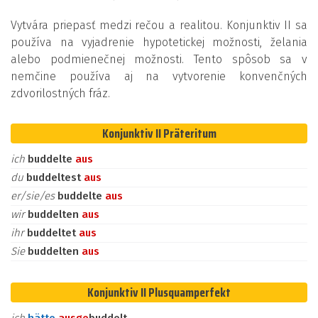
Vytvára priepasť medzi rečou a realitou. Konjunktiv II sa
používa na vyjadrenie hypotetickej možnosti, želania
alebo podmienečnej možnosti. Tento spôsob sa v
nemčine používa aj na vytvorenie konvenčných
zdvorilostných fráz.
Konjunktiv II Präteritum
ich
buddelte
aus
du
buddeltest
aus
er/sie/es
buddelte
aus
wir
buddelten
aus
ihr
buddeltet
aus
Sie
buddelten
aus
Konjunktiv II Plusquamperfekt