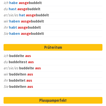
ich
habe
aus
ge
buddelt
du
hast
aus
ge
buddelt
er/sie/es
hat
aus
ge
buddelt
wir
haben
aus
ge
buddelt
ihr
habt
aus
ge
buddelt
Sie
haben
aus
ge
buddelt
Präteritum
ich
buddelte
aus
du
buddeltest
aus
er/sie/es
buddelte
aus
wir
buddelten
aus
ihr
buddeltet
aus
Sie
buddelten
aus
Plusquamperfekt