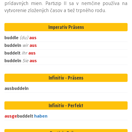
prídavných mien. Partizip II sa v nemčine používa na
vytvorenie zložených časov a tiež trpného rodu.
Imperativ Präsens
buddle
(du)
aus
buddeln
wir
aus
buddelt
ihr
aus
buddeln
Sie
aus
Infinitiv - Präsens
ausbuddeln
Infinitiv - Perfekt
aus
ge
buddelt
haben