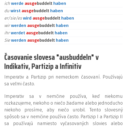
ich
werde
aus
ge
buddelt
haben
du
wirst
aus
ge
buddelt
haben
er/sie/es
wird
aus
ge
buddelt
haben
wir
werden
aus
ge
buddelt
haben
ihr
werdet
aus
ge
buddelt
haben
Sie
werden
aus
ge
buddelt
haben
Časovanie slovesa "ausbuddeln" v
Indikativ, Partizip a Infinitiv
Imperativ a Partizip pri nemeckom časovaní. Používajú
sa veľmi často.
Imperativ sa v nemčine používa, keď niekomu
rozkazujeme, niekoho o niečo žiadame alebo jednoducho
niekoho prosíme, aby niečo urobil. Tento slovesný
spôsob sa v nemčine používa často. Partizip I a Partizip II
sa používajú namiesto vyčasovaných slovies alebo