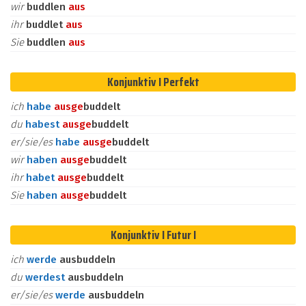
wir
buddlen
aus
ihr
buddlet
aus
Sie
buddlen
aus
Konjunktiv I Perfekt
ich
habe
aus
ge
buddelt
du
habest
aus
ge
buddelt
er/sie/es
habe
aus
ge
buddelt
wir
haben
aus
ge
buddelt
ihr
habet
aus
ge
buddelt
Sie
haben
aus
ge
buddelt
Konjunktiv I Futur I
ich
werde
ausbuddeln
du
werdest
ausbuddeln
er/sie/es
werde
ausbuddeln