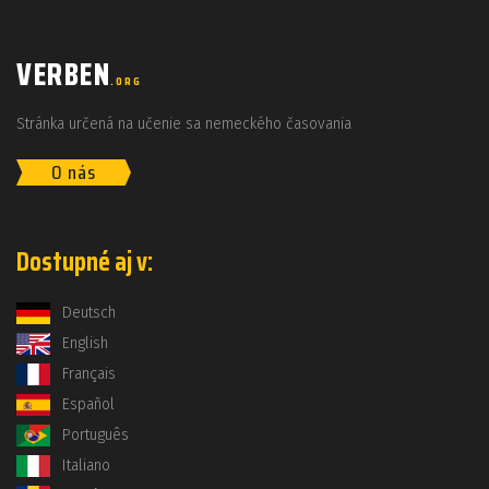
VERBEN
.ORG
Stránka určená na učenie sa nemeckého časovania
O nás
Dostupné aj v:
Deutsch
English
Français
Español
Português
Italiano