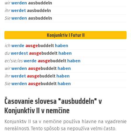
wir
werden
ausbuddeln
ihr
werdet
ausbuddeln
Sie
werden
ausbuddeln
Konjunktiv I Futur II
ich
werde
aus
ge
buddelt
haben
du
werdest
aus
ge
buddelt
haben
er/sie/es
werde
aus
ge
buddelt
haben
wir
werden
aus
ge
buddelt
haben
ihr
werdet
aus
ge
buddelt
haben
Sie
werden
aus
ge
buddelt
haben
Časovanie slovesa "ausbuddeln" v
Konjunktiv II v nemčine
Konjunktiv II sa v nemčine používa hlavne na vyjadrenie
nereálnosti. Tento spôsob sa nepoužíva veľmi často.