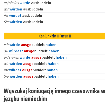
er/sie/es
würde
ausbuddeln
wir
würden
ausbuddeln
ihr
würdet
ausbuddeln
Sie
würden
ausbuddeln
Konjunktiv II Futur II
ich
würde
aus
ge
buddelt
haben
du
würdest
aus
ge
buddelt
haben
er/sie/es
würde
aus
ge
buddelt
haben
wir
würden
aus
ge
buddelt
haben
ihr
würdet
aus
ge
buddelt
haben
Sie
würden
aus
ge
buddelt
haben
Wyszukaj koniugację innego czasownika w
języku niemieckim