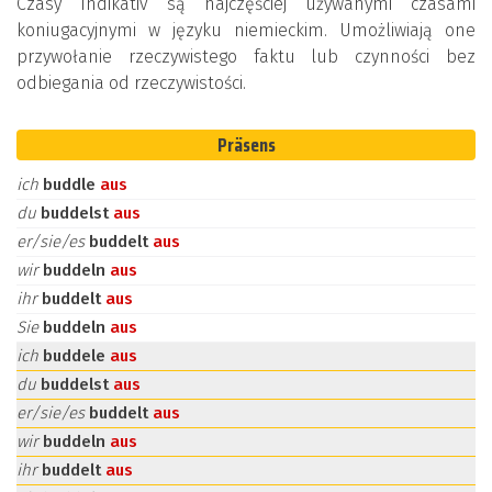
Czasy Indikativ są najczęściej używanymi czasami
koniugacyjnymi w języku niemieckim. Umożliwiają one
przywołanie rzeczywistego faktu lub czynności bez
odbiegania od rzeczywistości.
Präsens
ich
buddle
aus
du
buddelst
aus
er/sie/es
buddelt
aus
wir
buddeln
aus
ihr
buddelt
aus
Sie
buddeln
aus
ich
buddele
aus
du
buddelst
aus
er/sie/es
buddelt
aus
wir
buddeln
aus
ihr
buddelt
aus