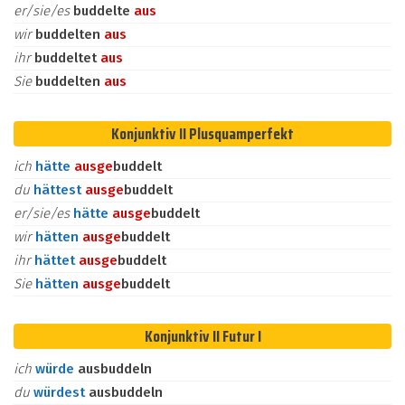
er/sie/es
buddelte
aus
wir
buddelten
aus
ihr
buddeltet
aus
Sie
buddelten
aus
Konjunktiv II Plusquamperfekt
ich
hätte
aus
ge
buddelt
du
hättest
aus
ge
buddelt
er/sie/es
hätte
aus
ge
buddelt
wir
hätten
aus
ge
buddelt
ihr
hättet
aus
ge
buddelt
Sie
hätten
aus
ge
buddelt
Konjunktiv II Futur I
ich
würde
ausbuddeln
du
würdest
ausbuddeln