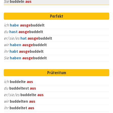
Sie
buddeln
aus
Perfekt
ich
habe
aus
ge
buddelt
du
hast
aus
ge
buddelt
er/sie/es
hat
aus
ge
buddelt
wir
haben
aus
ge
buddelt
ihr
habt
aus
ge
buddelt
Sie
haben
aus
ge
buddelt
Präteritum
ich
buddelte
aus
du
buddeltest
aus
er/sie/es
buddelte
aus
wir
buddelten
aus
ihr
buddeltet
aus