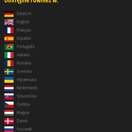
Dostępne również w:
Deutsch
English
Français
Español
Português
Italiano
Română
Svenska
Українська
Nederlands
Slovenčina
Čeština
Magyar
Dansk
Русский