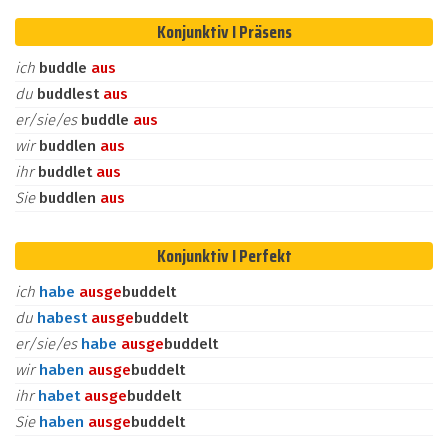
Konjunktiv I Präsens
ich
buddle
aus
du
buddlest
aus
er/sie/es
buddle
aus
wir
buddlen
aus
ihr
buddlet
aus
Sie
buddlen
aus
Konjunktiv I Perfekt
ich
habe
aus
ge
buddelt
du
habest
aus
ge
buddelt
er/sie/es
habe
aus
ge
buddelt
wir
haben
aus
ge
buddelt
ihr
habet
aus
ge
buddelt
Sie
haben
aus
ge
buddelt