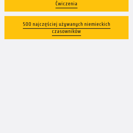
Ćwiczenia
500 najczęściej używanych niemieckich
czasowników