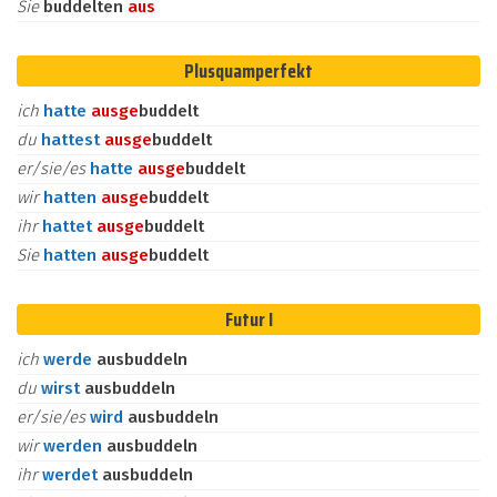
Sie
buddelten
aus
Plusquamperfekt
ich
hatte
aus
ge
buddelt
du
hattest
aus
ge
buddelt
er/sie/es
hatte
aus
ge
buddelt
wir
hatten
aus
ge
buddelt
ihr
hattet
aus
ge
buddelt
Sie
hatten
aus
ge
buddelt
Futur I
ich
werde
ausbuddeln
du
wirst
ausbuddeln
er/sie/es
wird
ausbuddeln
wir
werden
ausbuddeln
ihr
werdet
ausbuddeln