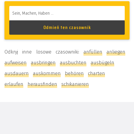
Odkryj inne losowe czasowniki:
anfüllen
anliegen
aufweisen
ausbringen
ausbuchten
ausbügeln
ausdauern
auskommen
behören
charten
erlaufen
herausfinden
schikanieren