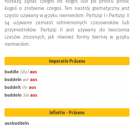
rozkazy, żądać czegoś od kogoś lub po prostu prosić
kogoś o zrobienie czegoś. Ten nastrój gramatyczny jest
często używany w języku niemieckim. Partizip I i Partizip II
są używane zamiast odmienionych czasowników lub
przymiotników. Partizip II jest używany do tworzenia
czasów złożonych, jak również formy biernej w języku
niemieckim.
Imperativ Präsens
buddle
(du)
aus
buddeln
wir
aus
buddelt
ihr
aus
buddeln
Sie
aus
Infinitiv - Präsens
ausbuddeln