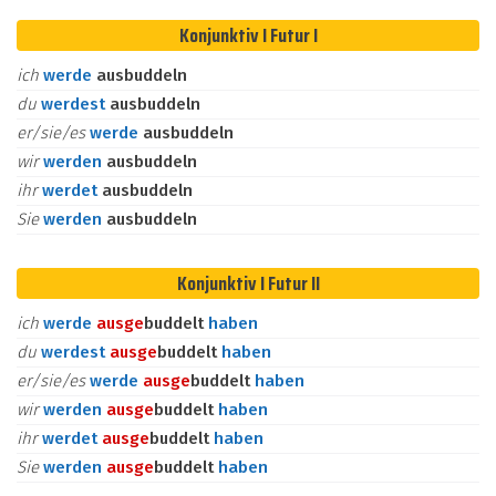
Konjunktiv I Futur I
ich
werde
ausbuddeln
du
werdest
ausbuddeln
er/sie/es
werde
ausbuddeln
wir
werden
ausbuddeln
ihr
werdet
ausbuddeln
Sie
werden
ausbuddeln
Konjunktiv I Futur II
ich
werde
aus
ge
buddelt
haben
du
werdest
aus
ge
buddelt
haben
er/sie/es
werde
aus
ge
buddelt
haben
wir
werden
aus
ge
buddelt
haben
ihr
werdet
aus
ge
buddelt
haben
Sie
werden
aus
ge
buddelt
haben