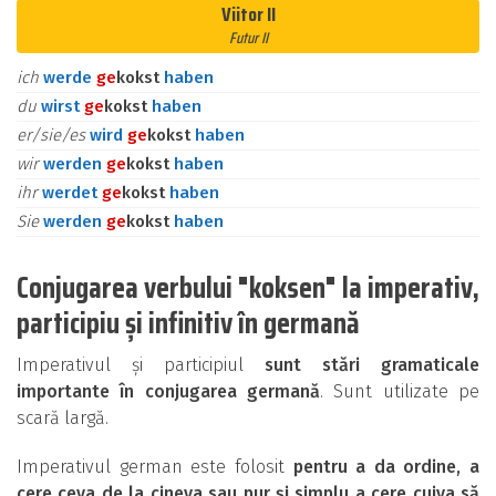
Viitor II
Futur II
ich
werde
ge
kokst
haben
du
wirst
ge
kokst
haben
er/sie/es
wird
ge
kokst
haben
wir
werden
ge
kokst
haben
ihr
werdet
ge
kokst
haben
Sie
werden
ge
kokst
haben
Conjugarea verbului "koksen" la imperativ,
participiu și infinitiv în germană
Imperativul și participiul
sunt stări gramaticale
importante în conjugarea germană
. Sunt utilizate pe
scară largă.
Imperativul german este folosit
pentru a da ordine, a
cere ceva de la cineva sau pur și simplu a cere cuiva să