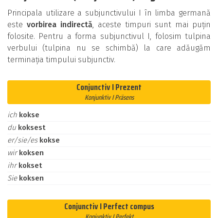
Principala utilizare a subjunctivului I în limba germană
este
vorbirea indirectă
, aceste timpuri sunt mai puțin
folosite. Pentru a forma subjunctivul I, folosim tulpina
verbului (tulpina nu se schimbă) la care adăugăm
terminația timpului subjunctiv.
Conjunctiv I Prezent
Konjunktiv I Präsens
ich
kokse
du
koksest
er/sie/es
kokse
wir
koksen
ihr
kokset
Sie
koksen
Conjunctiv I Perfect compus
Konjunktiv I Perfekt