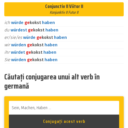
Conjunctiv II Viitor II
Konjunktiv II Futur II
ich
würde
ge
kokst
haben
du
würdest
ge
kokst
haben
er/sie/es
würde
ge
kokst
haben
wir
würden
ge
kokst
haben
ihr
würdet
ge
kokst
haben
Sie
würden
ge
kokst
haben
Căutați conjugarea unui alt verb în
germană