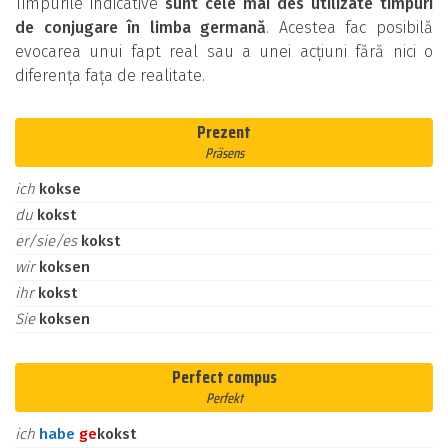
Timpurile indicative
sunt cele mai des utilizate timpuri
de conjugare în limba germană
. Acestea fac posibilă
evocarea unui fapt real sau a unei acțiuni fără nici o
diferența fața de realitate.
Prezent
Präsens
ich
kokse
du
kokst
er/sie/es
kokst
wir
koksen
ihr
kokst
Sie
koksen
Perfect compus
Perfekt
ich
habe
ge
kokst