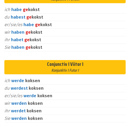
ich
habe
ge
kokst
du
habest
ge
kokst
er/sie/es
habe
ge
kokst
wir
haben
ge
kokst
ihr
habet
ge
kokst
Sie
haben
ge
kokst
Conjunctiv I Viitor I
Konjunktiv I Futur I
ich
werde
koksen
du
werdest
koksen
er/sie/es
werde
koksen
wir
werden
koksen
ihr
werdet
koksen
Sie
werden
koksen