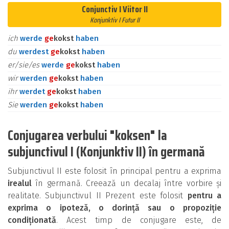
Conjunctiv I Viitor II
Konjunktiv I Futur II
ich
werde
ge
kokst
haben
du
werdest
ge
kokst
haben
er/sie/es
werde
ge
kokst
haben
wir
werden
ge
kokst
haben
ihr
werdet
ge
kokst
haben
Sie
werden
ge
kokst
haben
Conjugarea verbului "koksen" la
subjunctivul I (Konjunktiv II) în germană
Subjunctivul II este folosit în principal pentru a exprima
irealul
în germană. Creează un decalaj între vorbire și
realitate. Subjunctivul II Prezent este folosit
pentru a
exprima o ipoteză, o dorință sau o propoziție
condiționată
. Acest timp de conjugare este, de