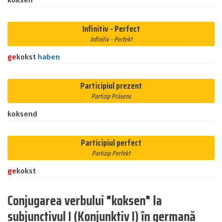
koksen
Infinitiv - Perfect
Infinitiv - Perfekt
ge
kokst
haben
Participiul prezent
Partizip Präsens
koksend
Participiul perfect
Partizip Perfekt
ge
kokst
Conjugarea verbului "koksen" la
subjunctivul I (Konjunktiv I) în germană