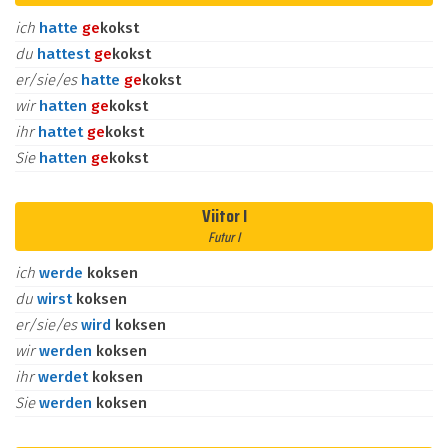
ich
hatte
ge
kokst
du
hattest
ge
kokst
er/sie/es
hatte
ge
kokst
wir
hatten
ge
kokst
ihr
hattet
ge
kokst
Sie
hatten
ge
kokst
Viitor I
Futur I
ich
werde
koksen
du
wirst
koksen
er/sie/es
wird
koksen
wir
werden
koksen
ihr
werdet
koksen
Sie
werden
koksen