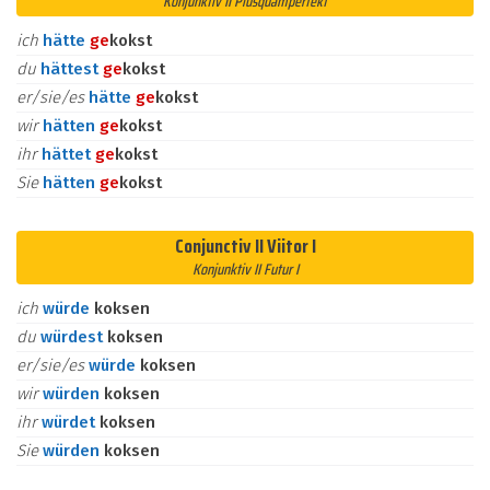
Konjunktiv II Plusquamperfekt
ich
hätte
ge
kokst
du
hättest
ge
kokst
er/sie/es
hätte
ge
kokst
wir
hätten
ge
kokst
ihr
hättet
ge
kokst
Sie
hätten
ge
kokst
Conjunctiv II Viitor I
Konjunktiv II Futur I
ich
würde
koksen
du
würdest
koksen
er/sie/es
würde
koksen
wir
würden
koksen
ihr
würdet
koksen
Sie
würden
koksen