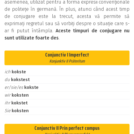
asemenea, utilizat pentru a forma expresii convenționale
de politețe în germană. În plus, atunci când acest timp
de conjugare este la trecut, acesta vă permite să
exprimați regretul sau să vorbiți despre o situație care s-
ar fi putut întâmpla.
Aceste timpuri de conjugare nu
sunt utilizate foarte des
.
Conjunctiv I Imperfect
Konjunktiv II Präteritum
ich
kokste
du
kokstest
er/sie/es
kokste
wir
koksten
ihr
kokstet
Sie
koksten
Conjunctiv II Prin perfect compus