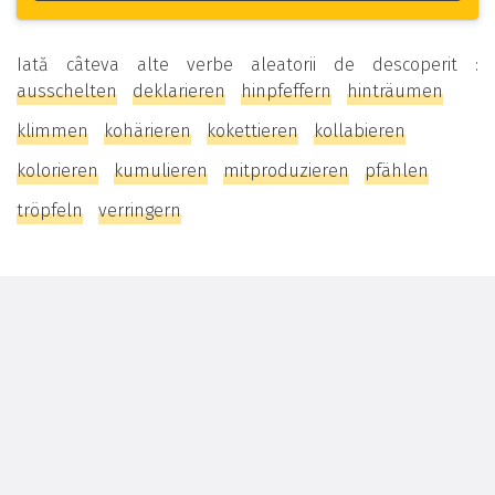
Iată câteva alte verbe aleatorii de descoperit :
ausschelten
deklarieren
hinpfeffern
hinträumen
klimmen
kohärieren
kokettieren
kollabieren
kolorieren
kumulieren
mitproduzieren
pfählen
tröpfeln
verringern