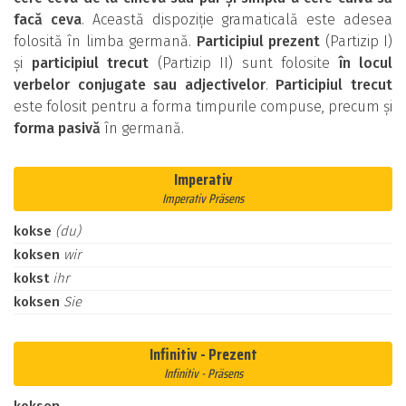
facă ceva
. Această dispoziție gramaticală este adesea
folosită în limba germană.
Participiul prezent
(Partizip I)
și
participiul trecut
(Partizip II) sunt folosite
în locul
verbelor conjugate sau adjectivelor
.
Participiul trecut
este folosit pentru a forma timpurile compuse, precum și
forma pasivă
în germană.
Imperativ
Imperativ Präsens
kokse
(du)
koksen
wir
kokst
ihr
koksen
Sie
Infinitiv - Prezent
Infinitiv - Präsens