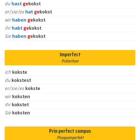
du
hast
ge
kokst
er/sie/es
hat
ge
kokst
wir
haben
ge
kokst
ihr
habt
ge
kokst
Sie
haben
ge
kokst
Imperfect
Präteritum
ich
kokste
du
kokstest
er/sie/es
kokste
wir
koksten
ihr
kokstet
Sie
koksten
Prin perfect compus
Plusquamperfekt