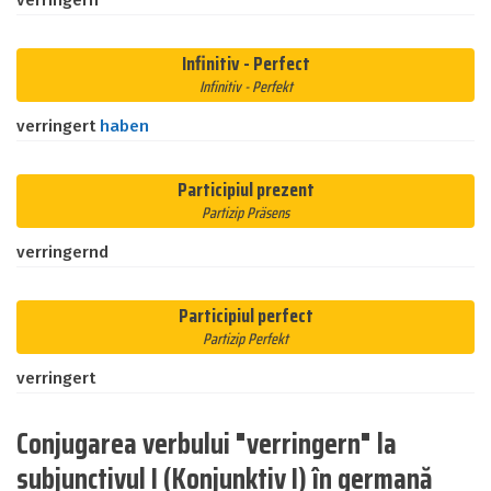
verringern
Infinitiv - Perfect
Infinitiv - Perfekt
verringert
haben
Participiul prezent
Partizip Präsens
verringernd
Participiul perfect
Partizip Perfekt
verringert
Conjugarea verbului "verringern" la
subjunctivul I (Konjunktiv I) în germană