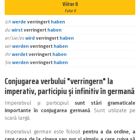
Viitor II
Futur II
ich
werde
verringert
haben
du
wirst
verringert
haben
er/sie/es
wird
verringert
haben
wir
werden
verringert
haben
ihr
werdet
verringert
haben
Sie
werden
verringert
haben
Conjugarea verbului "verringern" la
imperativ, participiu și infinitiv în germană
Imperativul și participiul
sunt stări gramaticale
importante în conjugarea germană
. Sunt utilizate pe
scară largă.
Imperativul german este folosit
pentru a da ordine, a
cere ceva de la cineva sau pur și simplu a cere cuiva să