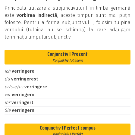
Principala utilizare a subjunctivului I în limba germană
este
vorbirea indirectă
, aceste timpuri sunt mai puțin
folosite. Pentru a forma subjunctivul I, folosim tulpina
verbului (tulpina nu se schimbă) la care adăugăm
terminația timpului subjunctiv.
Conjunctiv I Prezent
Konjunktiv I Präsens
ich
verringere
du
verringerest
er/sie/es
verringere
wir
verringern
ihr
verringert
Sie
verringern
Conjunctiv I Perfect compus
Konjunktiv I Perfekt