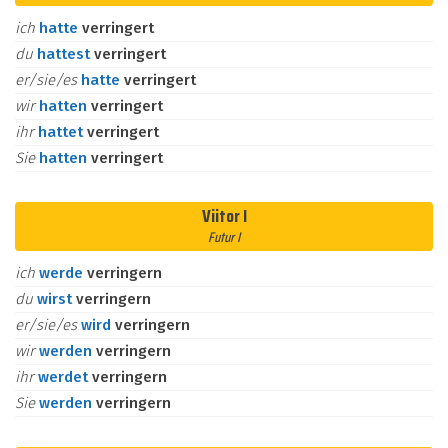
ich
hatte
verringert
du
hattest
verringert
er/sie/es
hatte
verringert
wir
hatten
verringert
ihr
hattet
verringert
Sie
hatten
verringert
Viitor I
Futur I
ich
werde
verringern
du
wirst
verringern
er/sie/es
wird
verringern
wir
werden
verringern
ihr
werdet
verringern
Sie
werden
verringern