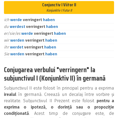
Conjunctiv I Viitor II
Konjunktiv I Futur II
ich
werde
verringert
haben
du
werdest
verringert
haben
er/sie/es
werde
verringert
haben
wir
werden
verringert
haben
ihr
werdet
verringert
haben
Sie
werden
verringert
haben
Conjugarea verbului "verringern" la
subjunctivul I (Konjunktiv II) în germană
Subjunctivul II este folosit în principal pentru a exprima
irealul
în germană. Creează un decalaj între vorbire și
realitate. Subjunctivul II Prezent este folosit
pentru a
exprima o ipoteză, o dorință sau o propoziție
condiționată
. Acest timp de conjugare este, de