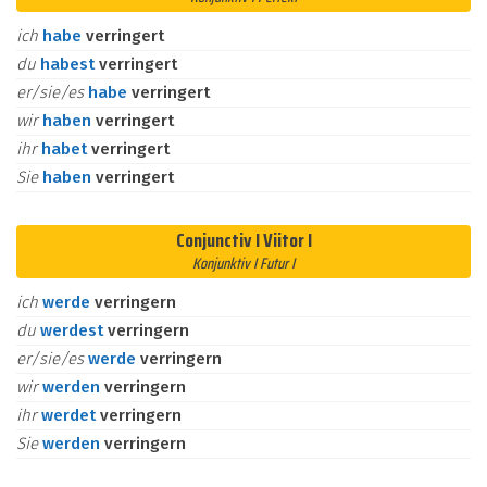
ich
habe
verringert
du
habest
verringert
er/sie/es
habe
verringert
wir
haben
verringert
ihr
habet
verringert
Sie
haben
verringert
Conjunctiv I Viitor I
Konjunktiv I Futur I
ich
werde
verringern
du
werdest
verringern
er/sie/es
werde
verringern
wir
werden
verringern
ihr
werdet
verringern
Sie
werden
verringern