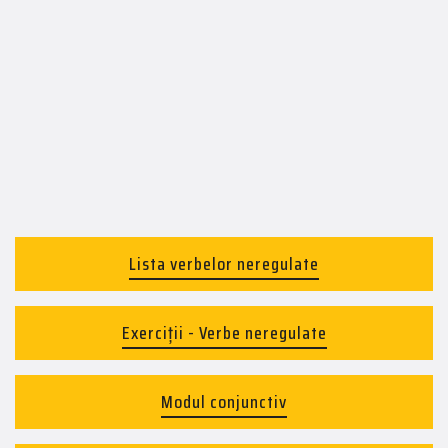
Lista verbelor neregulate
Exerciții - Verbe neregulate
Modul conjunctiv