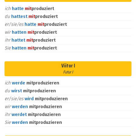
ich
hatte
mit
produziert
du
hattest
mit
produziert
er/sie/es
hatte
mit
produziert
wir
hatten
mit
produziert
ihr
hattet
mit
produziert
Sie
hatten
mit
produziert
Viitor I
Futur I
ich
werde
mitproduzieren
du
wirst
mitproduzieren
er/sie/es
wird
mitproduzieren
wir
werden
mitproduzieren
ihr
werdet
mitproduzieren
Sie
werden
mitproduzieren