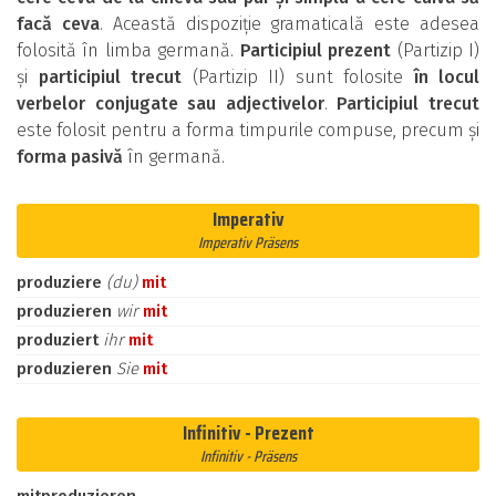
facă ceva
. Această dispoziție gramaticală este adesea
folosită în limba germană.
Participiul prezent
(Partizip I)
și
participiul trecut
(Partizip II) sunt folosite
în locul
verbelor conjugate sau adjectivelor
.
Participiul trecut
este folosit pentru a forma timpurile compuse, precum și
forma pasivă
în germană.
Imperativ
Imperativ Präsens
produziere
(du)
mit
produzieren
wir
mit
produziert
ihr
mit
produzieren
Sie
mit
Infinitiv - Prezent
Infinitiv - Präsens