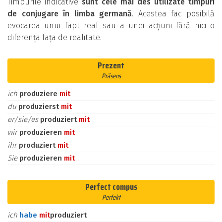
Timpurile indicative
sunt cele mai des utilizate timpuri
de conjugare în limba germană
. Acestea fac posibilă
evocarea unui fapt real sau a unei acțiuni fără nici o
diferența fața de realitate.
Prezent
Präsens
ich
produziere
mit
du
produzierst
mit
er/sie/es
produziert
mit
wir
produzieren
mit
ihr
produziert
mit
Sie
produzieren
mit
Perfect compus
Perfekt
ich
habe
mit
produziert