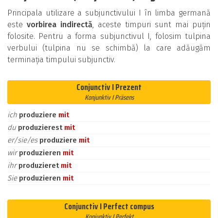
Principala utilizare a subjunctivului I în limba germană
este
vorbirea indirectă
, aceste timpuri sunt mai puțin
folosite. Pentru a forma subjunctivul I, folosim tulpina
verbului (tulpina nu se schimbă) la care adăugăm
terminația timpului subjunctiv.
Conjunctiv I Prezent
Konjunktiv I Präsens
ich
produziere
mit
du
produzierest
mit
er/sie/es
produziere
mit
wir
produzieren
mit
ihr
produzieret
mit
Sie
produzieren
mit
Conjunctiv I Perfect compus
Konjunktiv I Perfekt