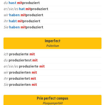
du
hast
mit
produziert
er/sie/es
hat
mit
produziert
wir
haben
mit
produziert
ihr
habt
mit
produziert
Sie
haben
mit
produziert
Imperfect
Präteritum
ich
produzierte
mit
du
produziertest
mit
er/sie/es
produzierte
mit
wir
produzierten
mit
ihr
produziertet
mit
Sie
produzierten
mit
Prin perfect compus
Plusquamperfekt