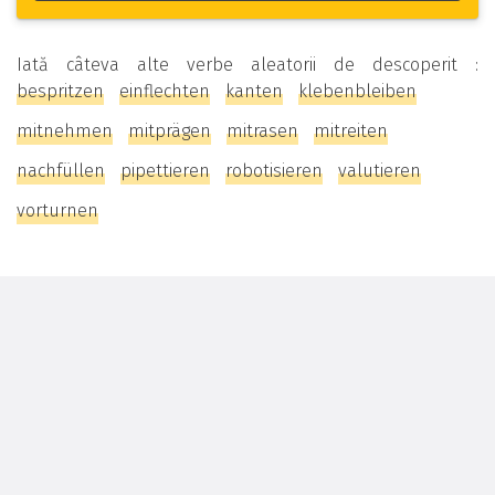
Iată câteva alte verbe aleatorii de descoperit :
bespritzen
einflechten
kanten
klebenbleiben
mitnehmen
mitprägen
mitrasen
mitreiten
nachfüllen
pipettieren
robotisieren
valutieren
vorturnen