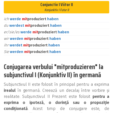
Conjunctiv I Viitor II
Konjunktiv I Futur II
ich
werde
mit
produziert
haben
du
werdest
mit
produziert
haben
er/sie/es
werde
mit
produziert
haben
wir
werden
mit
produziert
haben
ihr
werdet
mit
produziert
haben
Sie
werden
mit
produziert
haben
Conjugarea verbului "mitproduzieren" la
subjunctivul I (Konjunktiv II) în germană
Subjunctivul II este folosit în principal pentru a exprima
irealul
în germană. Creează un decalaj între vorbire și
realitate. Subjunctivul II Prezent este folosit
pentru a
exprima o ipoteză, o dorință sau o propoziție
condiționată
. Acest timp de conjugare este, de