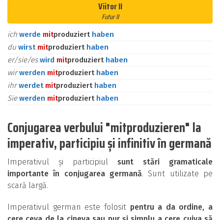
Viitor II
Futur II
ich
werde
mit
produziert
haben
du
wirst
mit
produziert
haben
er/sie/es
wird
mit
produziert
haben
wir
werden
mit
produziert
haben
ihr
werdet
mit
produziert
haben
Sie
werden
mit
produziert
haben
Conjugarea verbului "mitproduzieren" la
imperativ, participiu și infinitiv în germană
Imperativul și participiul
sunt stări gramaticale
importante în conjugarea germană
. Sunt utilizate pe
scară largă.
Imperativul german este folosit
pentru a da ordine, a
cere ceva de la cineva sau pur și simplu a cere cuiva să