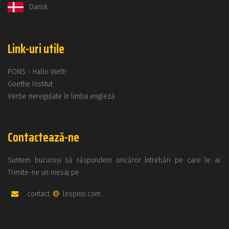
Dansk
Link-uri utile
PONS - Hallo Welt!
Goethe Institut
Verbe neregulate în limba engleză
Contactează-ne
Suntem bucuroși să răspundem oricăror întrebări pe care le ai.
Trimite-ne un mesaj pe :
contact
lespino.com