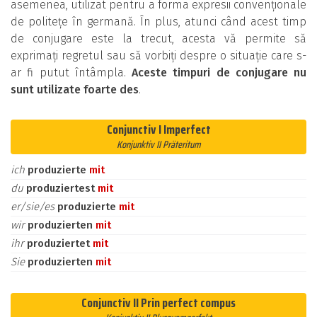
asemenea, utilizat pentru a forma expresii convenționale
de politețe în germană. În plus, atunci când acest timp
de conjugare este la trecut, acesta vă permite să
exprimați regretul sau să vorbiți despre o situație care s-
ar fi putut întâmpla.
Aceste timpuri de conjugare nu
sunt utilizate foarte des
.
Conjunctiv I Imperfect
Konjunktiv II Präteritum
ich
produzierte
mit
du
produziertest
mit
er/sie/es
produzierte
mit
wir
produzierten
mit
ihr
produziertet
mit
Sie
produzierten
mit
Conjunctiv II Prin perfect compus