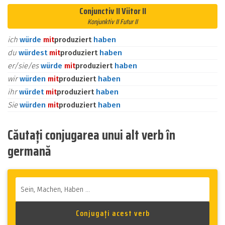
Conjunctiv II Viitor II
Konjunktiv II Futur II
ich
würde
mit
produziert
haben
du
würdest
mit
produziert
haben
er/sie/es
würde
mit
produziert
haben
wir
würden
mit
produziert
haben
ihr
würdet
mit
produziert
haben
Sie
würden
mit
produziert
haben
Căutați conjugarea unui alt verb în
germană