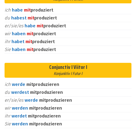
ich
habe
mit
produziert
du
habest
mit
produziert
er/sie/es
habe
mit
produziert
wir
haben
mit
produziert
ihr
habet
mit
produziert
Sie
haben
mit
produziert
Conjunctiv I Viitor I
Konjunktiv I Futur I
ich
werde
mitproduzieren
du
werdest
mitproduzieren
er/sie/es
werde
mitproduzieren
wir
werden
mitproduzieren
ihr
werdet
mitproduzieren
Sie
werden
mitproduzieren