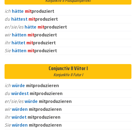
Konjunktiv II Plusquamperfekt
ich
hätte
mit
produziert
du
hättest
mit
produziert
er/sie/es
hätte
mit
produziert
wir
hätten
mit
produziert
ihr
hättet
mit
produziert
Sie
hätten
mit
produziert
Conjunctiv II Viitor I
Konjunktiv II Futur I
ich
würde
mitproduzieren
du
würdest
mitproduzieren
er/sie/es
würde
mitproduzieren
wir
würden
mitproduzieren
ihr
würdet
mitproduzieren
Sie
würden
mitproduzieren