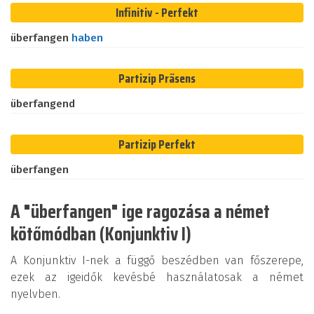
Infinitiv - Perfekt
überfangen
haben
Partizip Präsens
überfangend
Partizip Perfekt
überfangen
A "überfangen" ige ragozása a német
kötőmódban (Konjunktiv I)
A Konjunktiv I-nek a függő beszédben van főszerepe,
ezek az igeidők kevésbé használatosak a német
nyelvben.