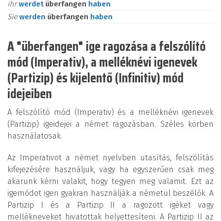
ihr
werdet
überfangen
haben
Sie
werden
überfangen
haben
A "überfangen" ige ragozása a felszólító
mód (Imperativ), a melléknévi igenevek
(Partizip) és kijelentő (Infinitiv) mód
idejeiben
A felszólító mód (Imperativ) és a melléknévi igenevek
(Partizip) igeidejei a német ragozásban. Széles körben
használatosak.
Az Imperativot a német nyelvben utasítás, felszólítás
kifejezésére használjuk, vagy ha egyszerűen csak meg
akarunk kérni valakit, hogy tegyen meg valamit. Ezt az
igemódot igen gyakran használják a németül beszélők. A
Partizip I és a Partizip II a ragozott igéket vagy
mellékneveket hivatottak helyettesíteni. A Partizip II az