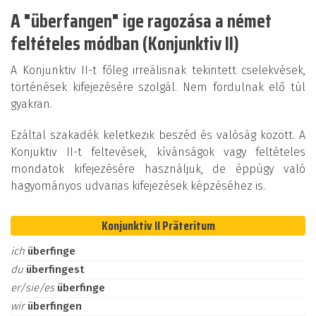
A "überfangen" ige ragozása a német
feltételes módban (Konjunktiv II)
A Konjunktiv II-t főleg irreálisnak tekintett cselekvések,
történések kifejezésére szolgál. Nem fordulnak elő túl
gyakran.
Ezáltal szakadék keletkezik beszéd és valóság között. A
Konjuktiv II-t feltevések, kívánságok vagy feltételes
mondatok kifejezésére használjuk, de éppúgy való
hagyományos udvarias kifejezések képzéséhez is.
Konjunktiv II Präteritum
ich
überfinge
du
überfingest
er/sie/es
überfinge
wir
überfingen