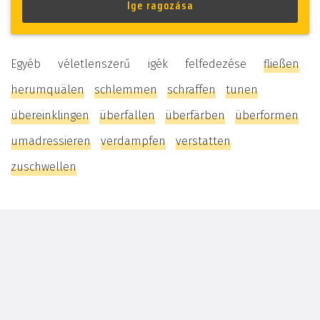
Egyéb véletlenszerű igék felfedezése
fließen
herumquälen
schlemmen
schraffen
tunen
übereinklingen
überfallen
überfärben
überformen
umadressieren
verdampfen
verstatten
zuschwellen