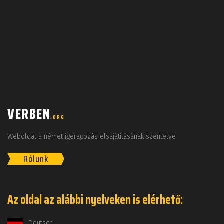
VERBEN
.ORG
Weboldal a német igeragozás elsajátításának szentelve
Rólunk
Az oldal az alábbi nyelveken is elérhető:
Deutsch