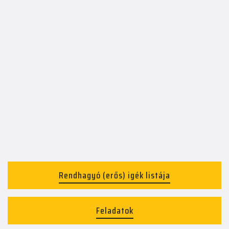
Rendhagyó (erős) igék listája
Feladatok