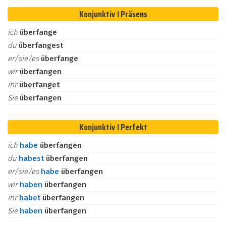
Konjunktiv I Präsens
ich
überfange
du
überfangest
er/sie/es
überfange
wir
überfangen
ihr
überfanget
Sie
überfangen
Konjunktiv I Perfekt
ich
habe
überfangen
du
habest
überfangen
er/sie/es
habe
überfangen
wir
haben
überfangen
ihr
habet
überfangen
Sie
haben
überfangen