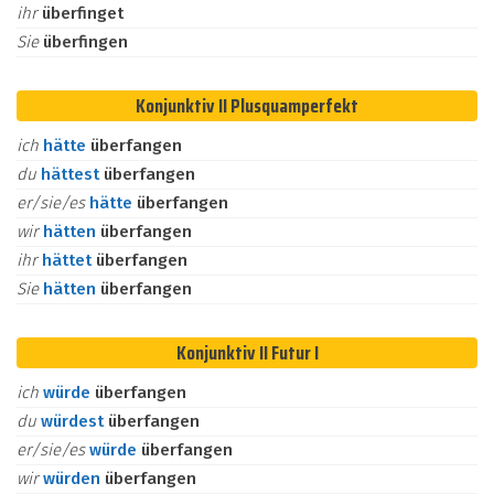
ihr
überfinget
Sie
überfingen
Konjunktiv II Plusquamperfekt
ich
hätte
überfangen
du
hättest
überfangen
er/sie/es
hätte
überfangen
wir
hätten
überfangen
ihr
hättet
überfangen
Sie
hätten
überfangen
Konjunktiv II Futur I
ich
würde
überfangen
du
würdest
überfangen
er/sie/es
würde
überfangen
wir
würden
überfangen