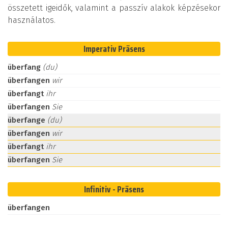
összetett igeidők, valamint a passzív alakok képzésekor
használatos.
Imperativ Präsens
überfang
(du)
überfangen
wir
überfangt
ihr
überfangen
Sie
überfange
(du)
überfangen
wir
überfangt
ihr
überfangen
Sie
Infinitiv - Präsens
überfangen