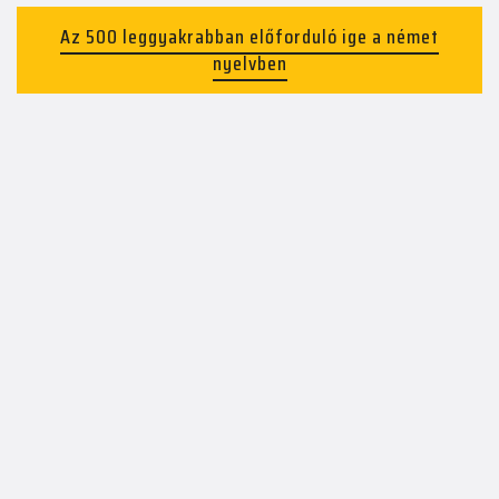
Az 500 leggyakrabban előforduló ige a német
nyelvben