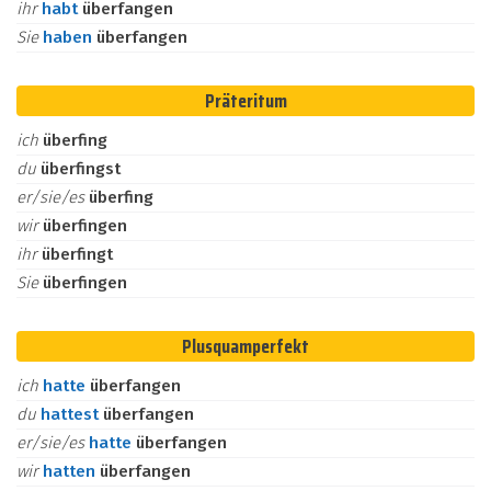
ihr
habt
überfangen
Sie
haben
überfangen
Präteritum
ich
überfing
du
überfingst
er/sie/es
überfing
wir
überfingen
ihr
überfingt
Sie
überfingen
Plusquamperfekt
ich
hatte
überfangen
du
hattest
überfangen
er/sie/es
hatte
überfangen
wir
hatten
überfangen