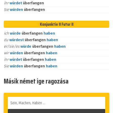
ihr
würdet
überfangen
Sie
würden
überfangen
Konjunktiv II Futur II
ich
würde
überfangen
haben
du
würdest
überfangen
haben
er/sie/es
würde
überfangen
haben
wir
würden
überfangen
haben
ihr
würdet
überfangen
haben
Sie
würden
überfangen
haben
Másik német ige ragozása