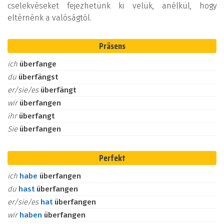
cselekvéseket fejezhetünk ki velük, anélkül, hogy
eltérnénk a valóságtól.
Präsens
ich
überfange
du
überfängst
er/sie/es
überfängt
wir
überfangen
ihr
überfangt
Sie
überfangen
Perfekt
ich
habe
überfangen
du
hast
überfangen
er/sie/es
hat
überfangen
wir
haben
überfangen