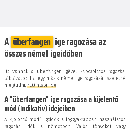
A
überfangen
ige ragozása az
összes német igeidőben
Itt vannak a überfangen igével kapcsolatos ragozási
táblázatok. Ha egy másik német ige ragozását szeretné
megtudni,
kattintson ide
.
A "überfangen" ige ragozása a kijelentő
mód (Indikativ) idejeiben
A kijelentő módú igeidők a leggyakrabban használatos
ragozási idők a németben. Valós tényeket vagy