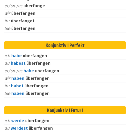
er/sie/es
überfange
wir
überfangen
ihr
überfanget
Sie
überfangen
Konjunktiv I Perfekt
ich
habe
überfangen
du
habest
überfangen
er/sie/es
habe
überfangen
wir
haben
überfangen
ihr
habet
überfangen
Sie
haben
überfangen
Konjunktiv I Futur I
ich
werde
überfangen
du
werdest
überfangen