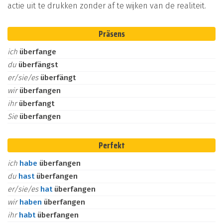
actie uit te drukken zonder af te wijken van de realiteit.
Präsens
ich
überfange
du
überfängst
er/sie/es
überfängt
wir
überfangen
ihr
überfangt
Sie
überfangen
Perfekt
ich
habe
überfangen
du
hast
überfangen
er/sie/es
hat
überfangen
wir
haben
überfangen
ihr
habt
überfangen