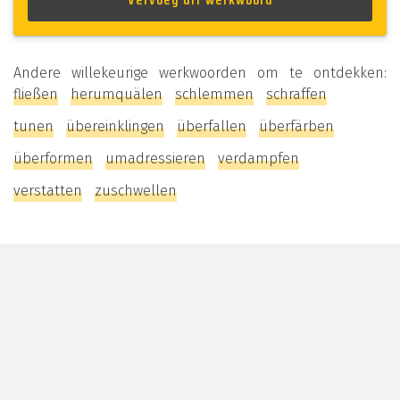
Andere willekeurige werkwoorden om te ontdekken:
fließen
herumquälen
schlemmen
schraffen
tunen
übereinklingen
überfallen
überfärben
überformen
umadressieren
verdampfen
verstatten
zuschwellen