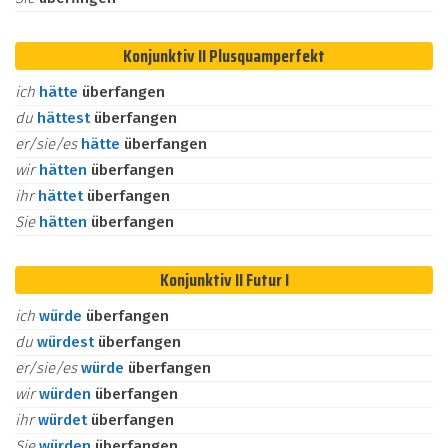
Konjunktiv II Plusquamperfekt
ich
hätte
überfangen
du
hättest
überfangen
er/sie/es
hätte
überfangen
wir
hätten
überfangen
ihr
hättet
überfangen
Sie
hätten
überfangen
Konjunktiv II Futur I
ich
würde
überfangen
du
würdest
überfangen
er/sie/es
würde
überfangen
wir
würden
überfangen
ihr
würdet
überfangen
Sie
würden
überfangen