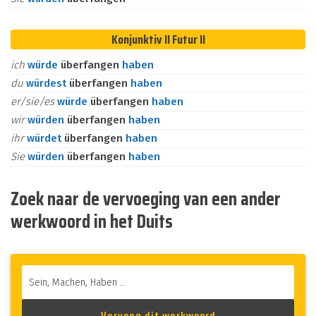
Konjunktiv II Futur II
ich
würde
überfangen
haben
du
würdest
überfangen
haben
er/sie/es
würde
überfangen
haben
wir
würden
überfangen
haben
ihr
würdet
überfangen
haben
Sie
würden
überfangen
haben
Zoek naar de vervoeging van een ander
werkwoord in het Duits