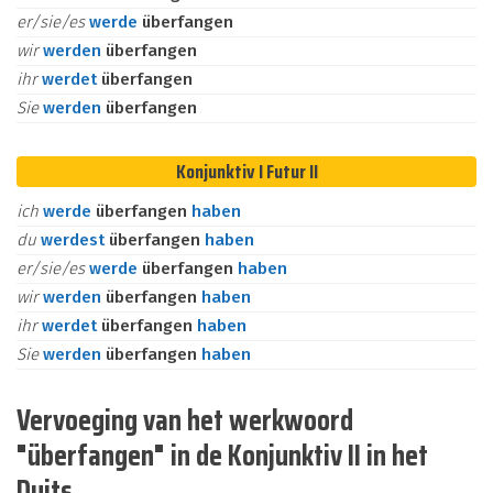
er/sie/es
werde
überfangen
wir
werden
überfangen
ihr
werdet
überfangen
Sie
werden
überfangen
Konjunktiv I Futur II
ich
werde
überfangen
haben
du
werdest
überfangen
haben
er/sie/es
werde
überfangen
haben
wir
werden
überfangen
haben
ihr
werdet
überfangen
haben
Sie
werden
überfangen
haben
Vervoeging van het werkwoord
"überfangen" in de Konjunktiv II in het
Duits.