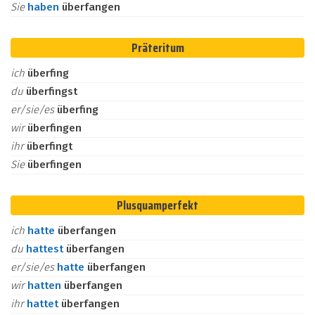
Sie
haben
überfangen
Präteritum
ich
überfing
du
überfingst
er/sie/es
überfing
wir
überfingen
ihr
überfingt
Sie
überfingen
Plusquamperfekt
ich
hatte
überfangen
du
hattest
überfangen
er/sie/es
hatte
überfangen
wir
hatten
überfangen
ihr
hattet
überfangen