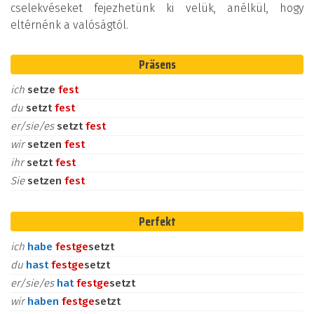
cselekvéseket fejezhetünk ki velük, anélkül, hogy
eltérnénk a valóságtól.
Präsens
ich
setze
fest
du
setzt
fest
er/sie/es
setzt
fest
wir
setzen
fest
ihr
setzt
fest
Sie
setzen
fest
Perfekt
ich
habe
fest
ge
setzt
du
hast
fest
ge
setzt
er/sie/es
hat
fest
ge
setzt
wir
haben
fest
ge
setzt