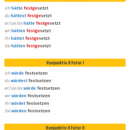
ich
hätte
fest
ge
setzt
du
hättest
fest
ge
setzt
er/sie/es
hätte
fest
ge
setzt
wir
hätten
fest
ge
setzt
ihr
hättet
fest
ge
setzt
Sie
hätten
fest
ge
setzt
Konjunktiv II Futur I
ich
würde
festsetzen
du
würdest
festsetzen
er/sie/es
würde
festsetzen
wir
würden
festsetzen
ihr
würdet
festsetzen
Sie
würden
festsetzen
Konjunktiv II Futur II