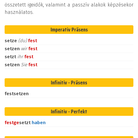
összetett igeidők, valamint a passzív alakok képzésekor
használatos.
Imperativ Präsens
setze
(du)
fest
setzen
wir
fest
setzt
ihr
fest
setzen
Sie
fest
Infinitiv - Präsens
festsetzen
Infinitiv - Perfekt
fest
ge
setzt
haben