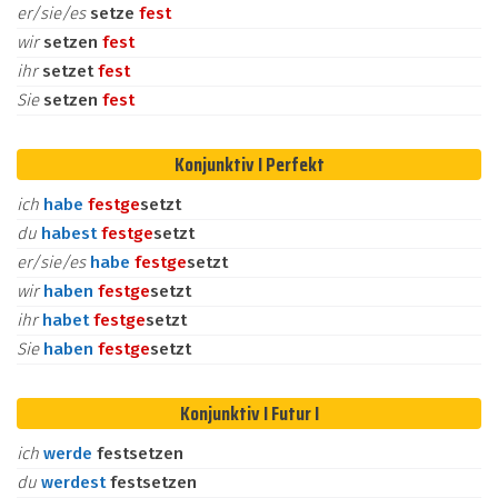
er/sie/es
setze
fest
wir
setzen
fest
ihr
setzet
fest
Sie
setzen
fest
Konjunktiv I Perfekt
ich
habe
fest
ge
setzt
du
habest
fest
ge
setzt
er/sie/es
habe
fest
ge
setzt
wir
haben
fest
ge
setzt
ihr
habet
fest
ge
setzt
Sie
haben
fest
ge
setzt
Konjunktiv I Futur I
ich
werde
festsetzen
du
werdest
festsetzen