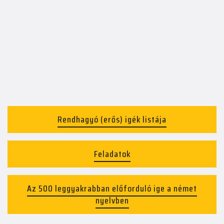
Rendhagyó (erős) igék listája
Feladatok
Az 500 leggyakrabban előforduló ige a német
nyelvben