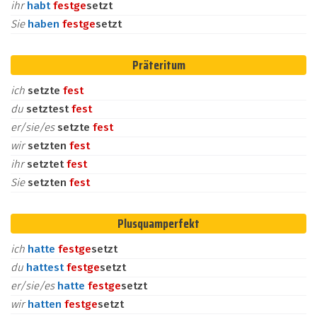
ihr
habt
fest
ge
setzt
Sie
haben
fest
ge
setzt
Präteritum
ich
setzte
fest
du
setztest
fest
er/sie/es
setzte
fest
wir
setzten
fest
ihr
setztet
fest
Sie
setzten
fest
Plusquamperfekt
ich
hatte
fest
ge
setzt
du
hattest
fest
ge
setzt
er/sie/es
hatte
fest
ge
setzt
wir
hatten
fest
ge
setzt