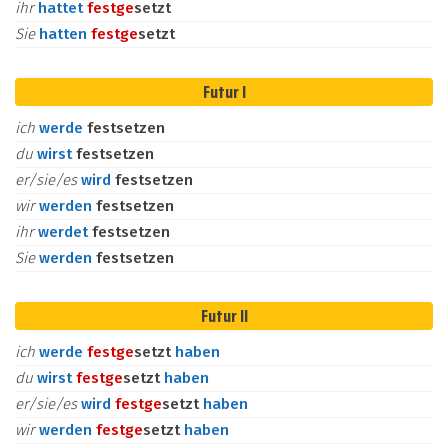
ihr
hattet
fest
ge
setzt
Sie
hatten
fest
ge
setzt
Futur I
ich
werde
festsetzen
du
wirst
festsetzen
er/sie/es
wird
festsetzen
wir
werden
festsetzen
ihr
werdet
festsetzen
Sie
werden
festsetzen
Futur II
ich
werde
fest
ge
setzt
haben
du
wirst
fest
ge
setzt
haben
er/sie/es
wird
fest
ge
setzt
haben
wir
werden
fest
ge
setzt
haben