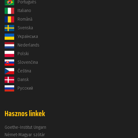
Português
Italiano
Română
Svenska
Українська
Nederlands
Polski
Slovenčina
Čeština
Dansk
Русский
Hasznos linkek
Goethe-Institut Ungarn
Német-Magyar szótár