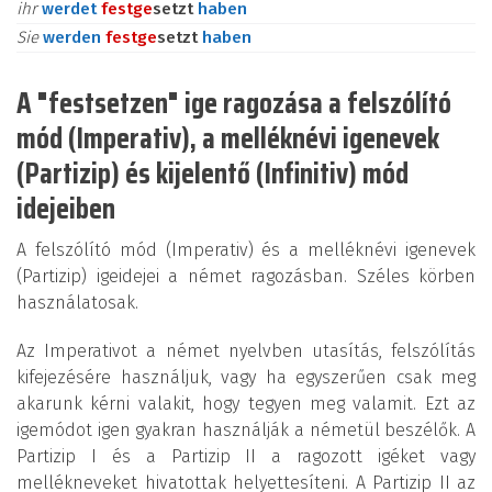
ihr
werdet
fest
ge
setzt
haben
Sie
werden
fest
ge
setzt
haben
A "festsetzen" ige ragozása a felszólító
mód (Imperativ), a melléknévi igenevek
(Partizip) és kijelentő (Infinitiv) mód
idejeiben
A felszólító mód (Imperativ) és a melléknévi igenevek
(Partizip) igeidejei a német ragozásban. Széles körben
használatosak.
Az Imperativot a német nyelvben utasítás, felszólítás
kifejezésére használjuk, vagy ha egyszerűen csak meg
akarunk kérni valakit, hogy tegyen meg valamit. Ezt az
igemódot igen gyakran használják a németül beszélők. A
Partizip I és a Partizip II a ragozott igéket vagy
mellékneveket hivatottak helyettesíteni. A Partizip II az