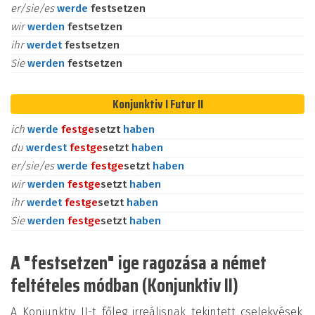
er/sie/es
werde
festsetzen
wir
werden
festsetzen
ihr
werdet
festsetzen
Sie
werden
festsetzen
Konjunktiv I Futur II
ich
werde
fest
ge
setzt
haben
du
werdest
fest
ge
setzt
haben
er/sie/es
werde
fest
ge
setzt
haben
wir
werden
fest
ge
setzt
haben
ihr
werdet
fest
ge
setzt
haben
Sie
werden
fest
ge
setzt
haben
A "festsetzen" ige ragozása a német
feltételes módban (Konjunktiv II)
A Konjunktiv II-t főleg irreálisnak tekintett cselekvések,