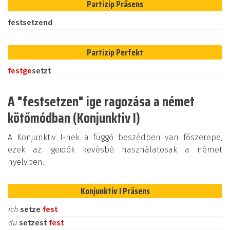
Partizip Präsens
festsetzend
Partizip Perfekt
fest
ge
setzt
A "festsetzen" ige ragozása a német
kötőmódban (Konjunktiv I)
A Konjunktiv I-nek a függő beszédben van főszerepe,
ezek az igeidők kevésbé használatosak a német
nyelvben.
Konjunktiv I Präsens
ich
setze
fest
du
setzest
fest