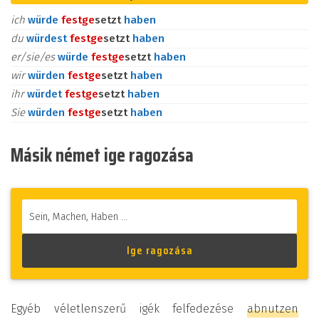
ich
würde
fest
ge
setzt
haben
du
würdest
fest
ge
setzt
haben
er/sie/es
würde
fest
ge
setzt
haben
wir
würden
fest
ge
setzt
haben
ihr
würdet
fest
ge
setzt
haben
Sie
würden
fest
ge
setzt
haben
Másik német ige ragozása
Egyéb véletlenszerű igék felfedezése
abnutzen