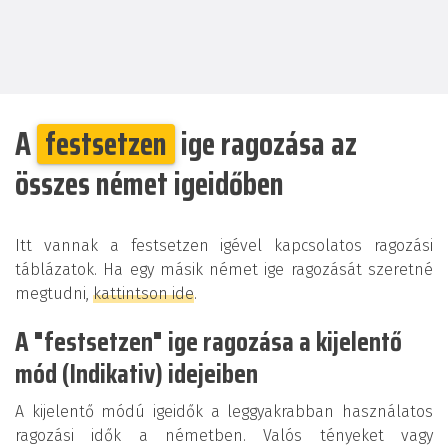
A
festsetzen
ige ragozása az
összes német igeidőben
Itt vannak a festsetzen igével kapcsolatos ragozási
táblázatok. Ha egy másik német ige ragozását szeretné
megtudni,
kattintson ide
.
A "festsetzen" ige ragozása a kijelentő
mód (Indikativ) idejeiben
A kijelentő módú igeidők a leggyakrabban használatos
ragozási idők a németben. Valós tényeket vagy