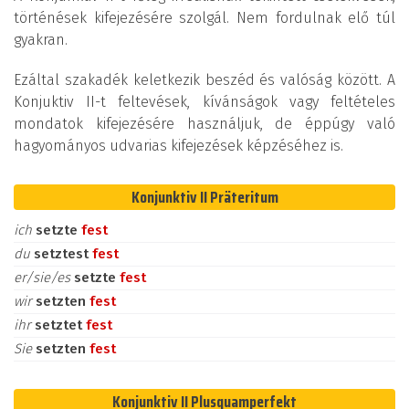
történések kifejezésére szolgál. Nem fordulnak elő túl
gyakran.
Ezáltal szakadék keletkezik beszéd és valóság között. A
Konjuktiv II-t feltevések, kívánságok vagy feltételes
mondatok kifejezésére használjuk, de éppúgy való
hagyományos udvarias kifejezések képzéséhez is.
Konjunktiv II Präteritum
ich
setzte
fest
du
setztest
fest
er/sie/es
setzte
fest
wir
setzten
fest
ihr
setztet
fest
Sie
setzten
fest
Konjunktiv II Plusquamperfekt