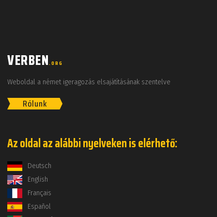
VERBEN
.ORG
Weboldal a német igeragozás elsajátításának szentelve
Rólunk
Az oldal az alábbi nyelveken is elérhető:
Deutsch
English
Français
Español