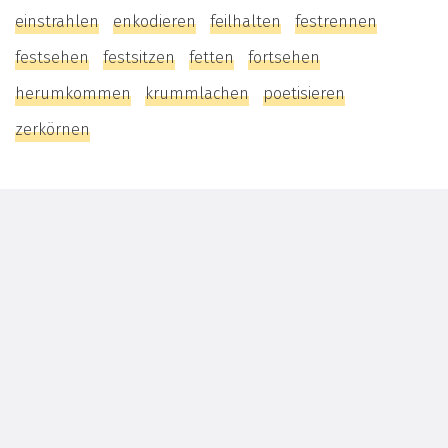
einstrahlen
enkodieren
feilhalten
festrennen
festsehen
festsitzen
fetten
fortsehen
herumkommen
krummlachen
poetisieren
zerkörnen