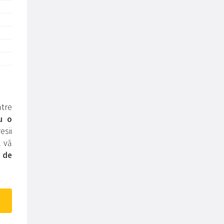
tre
u o
sii
a vă
i de