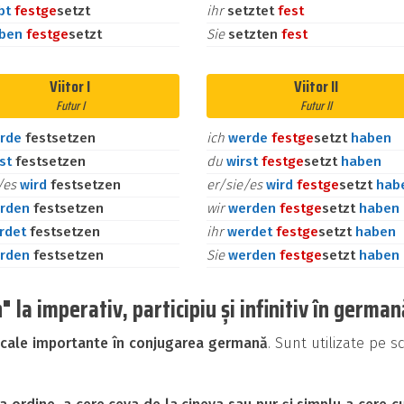
bt
fest
ge
setzt
ihr
setztet
fest
aben
fest
ge
setzt
Sie
setzten
fest
Viitor I
Viitor II
Futur I
Futur II
rde
festsetzen
ich
werde
fest
ge
setzt
haben
rst
festsetzen
du
wirst
fest
ge
setzt
haben
e/es
wird
festsetzen
er/sie/es
wird
fest
ge
setzt
hab
rden
festsetzen
wir
werden
fest
ge
setzt
haben
rdet
festsetzen
ihr
werdet
fest
ge
setzt
haben
rden
festsetzen
Sie
werden
fest
ge
setzt
haben
la imperativ, participiu și infinitiv în german
icale importante în conjugarea germană
. Sunt utilizate pe s