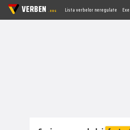
VERBEN
Lista verbelor neregulate
Exer
.ORG