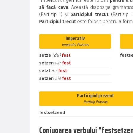
Imperativul german este folosit
pentru a d
să facă ceva
. Această dispoziție gramati
(Partizip I) și
participiul trecut
(Partizip 
Participiul trecut
este folosit pentru a for
Imperativ
Imperativ Präsens
setze
(du)
fest
fests
setzen
wir
fest
setzt
ihr
fest
setzen
Sie
fest
Participiul prezent
Partizip Präsens
festsetzend
Conjugarea verbului "festsetzen"