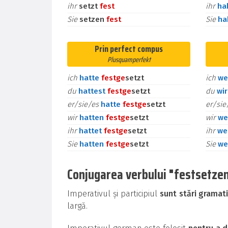
ihr
setzt
fest
ihr
ha
Sie
setzen
fest
Sie
h
Prin perfect compus
Plusquamperfekt
ich
hatte
fest
ge
setzt
ich
we
du
hattest
fest
ge
setzt
du
wi
er/sie/es
hatte
fest
ge
setzt
er/si
wir
hatten
fest
ge
setzt
wir
we
ihr
hattet
fest
ge
setzt
ihr
we
Sie
hatten
fest
ge
setzt
Sie
we
Conjugarea verbului "festsetzen" 
Imperativul și participiul
sunt stări gramat
largă.