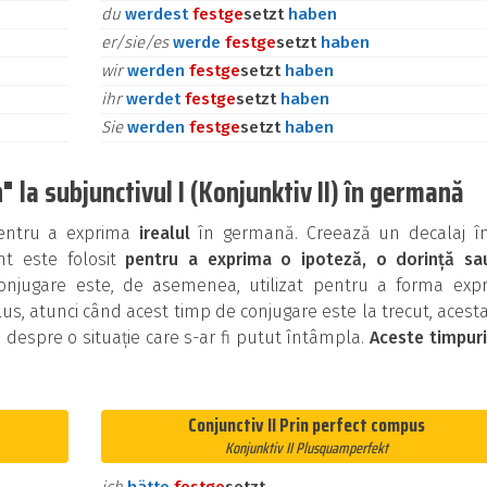
du
werdest
fest
ge
setzt
haben
er/sie/es
werde
fest
ge
setzt
haben
wir
werden
fest
ge
setzt
haben
ihr
werdet
fest
ge
setzt
haben
Sie
werden
fest
ge
setzt
haben
 la subjunctivul I (Konjunktiv II) în germană
 pentru a exprima
irealul
în germană. Creează un decalaj în
ent este folosit
pentru a exprima o ipoteză, o dorință sa
onjugare este, de asemenea, utilizat pentru a forma expre
us, atunci când acest timp de conjugare este la trecut, acest
i despre o situație care s-ar fi putut întâmpla.
Aceste timpur
Conjunctiv II Prin perfect compus
Konjunktiv II Plusquamperfekt