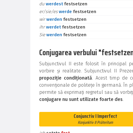
du
werdest
festsetzen
er/sie/es
werde
festsetzen
wir
werden
festsetzen
ihr
werdet
festsetzen
Sie
werden
festsetzen
Conjugarea verbului "festsetzen"
Subjunctivul II este folosit în principal
vorbire și realitate. Subjunctivul II Prez
propoziție condiționată
. Acest timp de c
convenționale de politețe în germană. În pl
permite să exprimați regretul sau să vorbiț
conjugare nu sunt utilizate foarte des
.
Conjunctiv I Imperfect
Konjunktiv II Präteritum