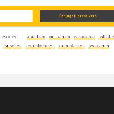
 descoperit :
abnutzen
einstrahlen
enkodieren
feilhalt
fortsehen
herumkommen
krummlachen
poetisieren