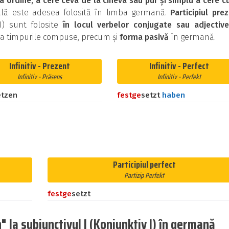
a ordine, a cere ceva de la cineva sau pur și simplu a cere c
cală este adesea folosită în limba germană.
Participiul pre
II) sunt folosite
în locul verbelor conjugate sau adjective
ma timpurile compuse, precum și
forma pasivă
în germană.
Infinitiv - Prezent
Infinitiv - Perfect
Infinitiv - Präsens
Infinitiv - Perfekt
etzen
fest
ge
setzt
haben
Participiul perfect
Partizip Perfekt
fest
ge
setzt
 la subjunctivul I (Konjunktiv I) în germană