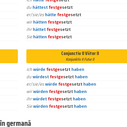
ich
hätte
fest
ge
setzt
du
hättest
fest
ge
setzt
er/sie/es
hätte
fest
ge
setzt
wir
hätten
fest
ge
setzt
ihr
hättet
fest
ge
setzt
Sie
hätten
fest
ge
setzt
Conjunctiv II Viitor II
Konjunktiv II Futur II
ich
würde
fest
ge
setzt
haben
du
würdest
fest
ge
setzt
haben
er/sie/es
würde
fest
ge
setzt
haben
wir
würden
fest
ge
setzt
haben
ihr
würdet
fest
ge
setzt
haben
Sie
würden
fest
ge
setzt
haben
b în germană