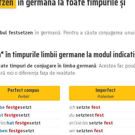
tzen
în germană la toate timpurile și
rbul festsetzen
în germană. Pentru a căuta conjugarea unui 
 în timpurile limbii germane la modul indicat
izate timpuri de conjugare în limba germană
. Acestea fac posi
ă nici o diferența fața de realitate.
Perfect compus
Imperfect
Perfekt
Präteritum
abe
fest
ge
setzt
ich
setzte
fest
st
fest
ge
setzt
du
setztest
fest
e/es
hat
fest
ge
setzt
er/sie/es
setzte
fest
aben
fest
ge
setzt
wir
setzten
fest