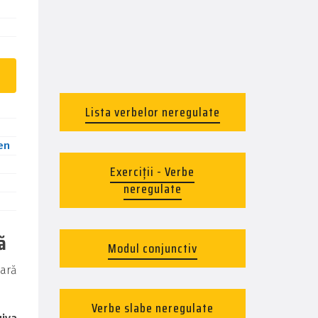
Lista verbelor neregulate
en
Exerciții - Verbe
neregulate
ă
Modul conjunctiv
cară
Verbe slabe neregulate