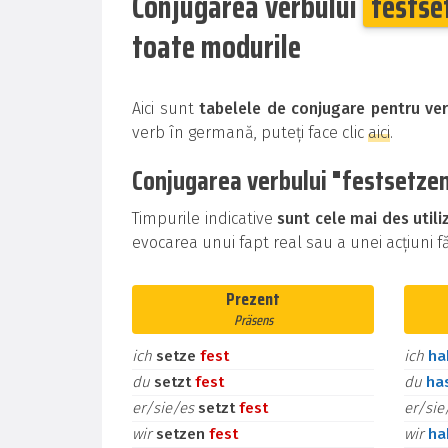
Conjugarea verbului
festse
toate modurile
Aici sunt
tabelele de conjugare pentru ve
verb în germană, puteți face clic
aici
.
Conjugarea verbului "festsetzen"
Timpurile indicative
sunt cele mai des util
evocarea unui fapt real sau a unei acțiuni făr
Prezent
Präsens
ich
setze
fest
ich
h
du
setzt
fest
du
ha
er/sie/es
setzt
fest
er/si
wir
setzen
fest
wir
h