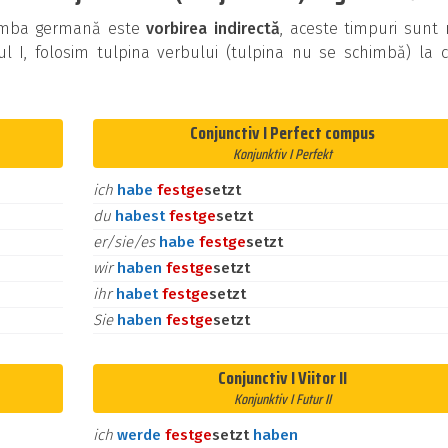
n limba germană este
vorbirea indirectă
, aceste timpuri sunt
ul I, folosim tulpina verbului (tulpina nu se schimbă) la 
Conjunctiv I Perfect compus
Konjunktiv I Perfekt
ich
habe
fest
ge
setzt
du
habest
fest
ge
setzt
er/sie/es
habe
fest
ge
setzt
wir
haben
fest
ge
setzt
ihr
habet
fest
ge
setzt
Sie
haben
fest
ge
setzt
Conjunctiv I Viitor II
Konjunktiv I Futur II
ich
werde
fest
ge
setzt
haben