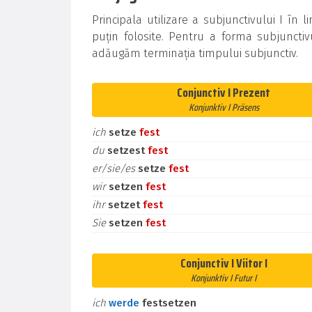
Principala utilizare a subjunctivului I î
puțin folosite. Pentru a forma subjunctiv
adăugăm terminația timpului subjunctiv.
Conjunctiv I Prezent
Konjunktiv I Präsens
ich
setze
fest
du
setzest
fest
er/sie/es
setze
fest
wir
setzen
fest
ihr
setzet
fest
Sie
setzen
fest
Conjunctiv I Viitor I
Konjunktiv I Futur I
ich
werde
festsetzen