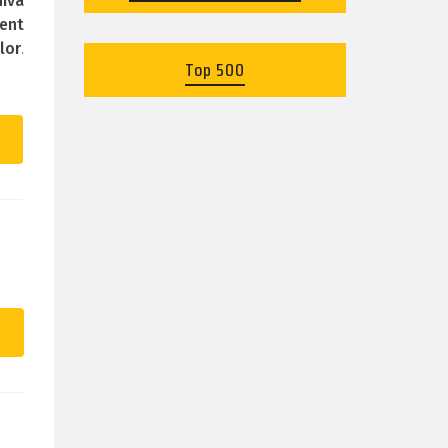
uiva
zent
lor
.
Top 500