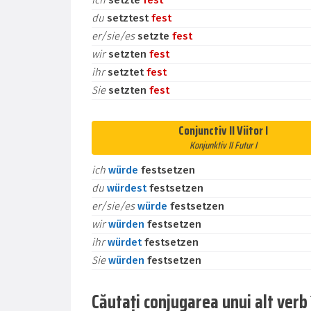
ich
setzte
fest
du
setztest
fest
er/sie/es
setzte
fest
wir
setzten
fest
ihr
setztet
fest
Sie
setzten
fest
Conjunctiv II Viitor I
Konjunktiv II Futur I
ich
würde
festsetzen
du
würdest
festsetzen
er/sie/es
würde
festsetzen
wir
würden
festsetzen
ihr
würdet
festsetzen
Sie
würden
festsetzen
Căutați conjugarea unui alt ver