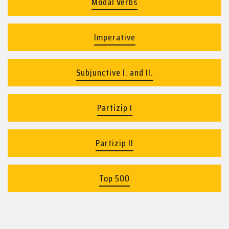
Modal Verbs
Imperative
Subjunctive I. and II.
Partizip I
Partizip II
Top 500