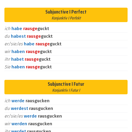
Subjunctive I Perfect
Konjunktiv I Perfekt
ich
habe
raus
ge
guckt
du
habest
raus
ge
guckt
er/sie/es
habe
raus
ge
guckt
wir
haben
raus
ge
guckt
ihr
habet
raus
ge
guckt
Sie
haben
raus
ge
guckt
Subjunctive I Futur
Konjunktiv I Futur I
ich
werde
rausgucken
du
werdest
rausgucken
er/sie/es
werde
rausgucken
wir
werden
rausgucken
ihr
werdet
rausgucken