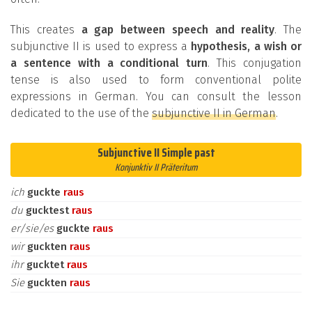
This creates
a gap between speech and reality
. The
subjunctive II is used to express a
hypothesis, a wish or
a sentence with a conditional turn
. This conjugation
tense is also used to form conventional polite
expressions in German. You can consult the lesson
dedicated to the use of the
subjunctive II in German
.
Subjunctive II Simple past
Konjunktiv II Präteritum
ich
guckte
raus
du
gucktest
raus
er/sie/es
guckte
raus
wir
guckten
raus
ihr
gucktet
raus
Sie
guckten
raus