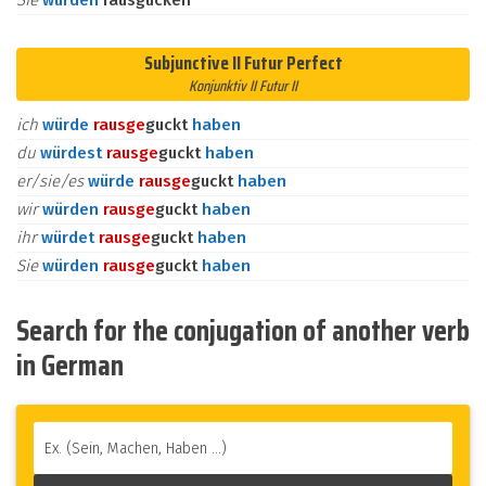
Sie
würden
rausgucken
Subjunctive II Futur Perfect
Konjunktiv II Futur II
ich
würde
raus
ge
guckt
haben
du
würdest
raus
ge
guckt
haben
er/sie/es
würde
raus
ge
guckt
haben
wir
würden
raus
ge
guckt
haben
ihr
würdet
raus
ge
guckt
haben
Sie
würden
raus
ge
guckt
haben
Search for the conjugation of another verb
in German