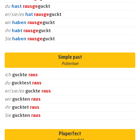
du
hast
raus
ge
guckt
er/sie/es
hat
raus
ge
guckt
wir
haben
raus
ge
guckt
ihr
habt
raus
ge
guckt
Sie
haben
raus
ge
guckt
Simple past
Präteritum
ich
guckte
raus
du
gucktest
raus
er/sie/es
guckte
raus
wir
guckten
raus
ihr
gucktet
raus
Sie
guckten
raus
Pluperfect