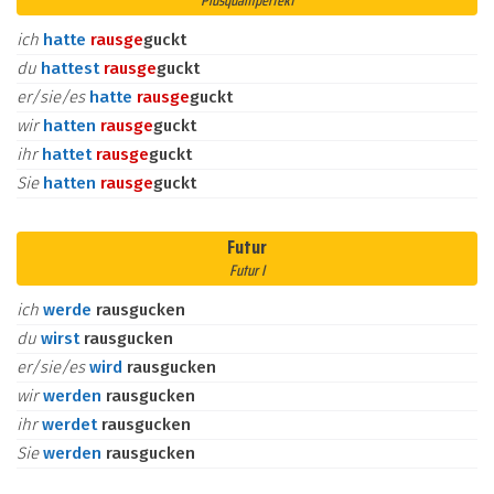
Plusquamperfekt
ich
hatte
raus
ge
guckt
du
hattest
raus
ge
guckt
er/sie/es
hatte
raus
ge
guckt
wir
hatten
raus
ge
guckt
ihr
hattet
raus
ge
guckt
Sie
hatten
raus
ge
guckt
Futur
Futur I
ich
werde
rausgucken
du
wirst
rausgucken
er/sie/es
wird
rausgucken
wir
werden
rausgucken
ihr
werdet
rausgucken
Sie
werden
rausgucken