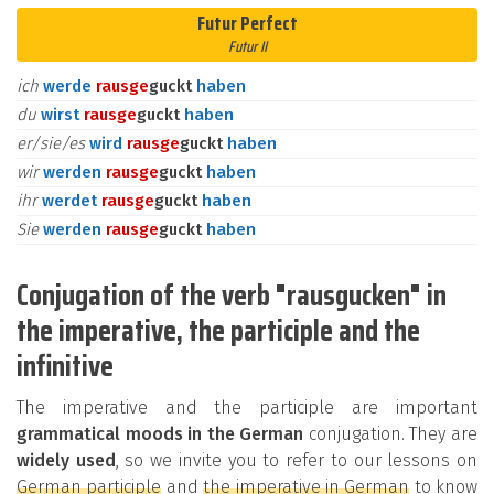
Futur Perfect
Futur II
ich
werde
raus
ge
guckt
haben
du
wirst
raus
ge
guckt
haben
er/sie/es
wird
raus
ge
guckt
haben
wir
werden
raus
ge
guckt
haben
ihr
werdet
raus
ge
guckt
haben
Sie
werden
raus
ge
guckt
haben
Conjugation of the verb "rausgucken" in
the imperative, the participle and the
infinitive
The imperative and the participle are important
grammatical moods in the German
conjugation. They are
widely used
, so we invite you to refer to our lessons on
German participle
and
the imperative in German
to know