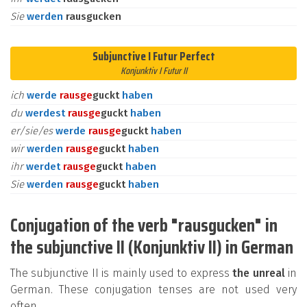
Sie
werden
rausgucken
Subjunctive I Futur Perfect
Konjunktiv I Futur II
ich
werde
raus
ge
guckt
haben
du
werdest
raus
ge
guckt
haben
er/sie/es
werde
raus
ge
guckt
haben
wir
werden
raus
ge
guckt
haben
ihr
werdet
raus
ge
guckt
haben
Sie
werden
raus
ge
guckt
haben
Conjugation of the verb "rausgucken" in
the subjunctive II (Konjunktiv II) in German
The subjunctive II is mainly used to express
the unreal
in
German. These conjugation tenses are not used very
often.