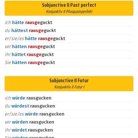
Subjunctive II Past perfect
Konjunktiv II Plusquamperfekt
ich
hätte
raus
ge
guckt
du
hättest
raus
ge
guckt
er/sie/es
hätte
raus
ge
guckt
wir
hätten
raus
ge
guckt
ihr
hättet
raus
ge
guckt
Sie
hätten
raus
ge
guckt
Subjunctive II Futur
Konjunktiv II Futur I
ich
würde
rausgucken
du
würdest
rausgucken
er/sie/es
würde
rausgucken
wir
würden
rausgucken
ihr
würdet
rausgucken