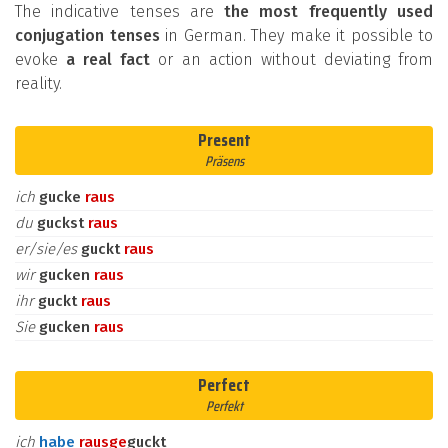
The indicative tenses are
the most frequently used
conjugation tenses
in German. They make it possible to
evoke
a real fact
or an action without deviating from
reality.
Present
Präsens
ich
gucke
raus
du
guckst
raus
er/sie/es
guckt
raus
wir
gucken
raus
ihr
guckt
raus
Sie
gucken
raus
Perfect
Perfekt
ich
habe
raus
ge
guckt