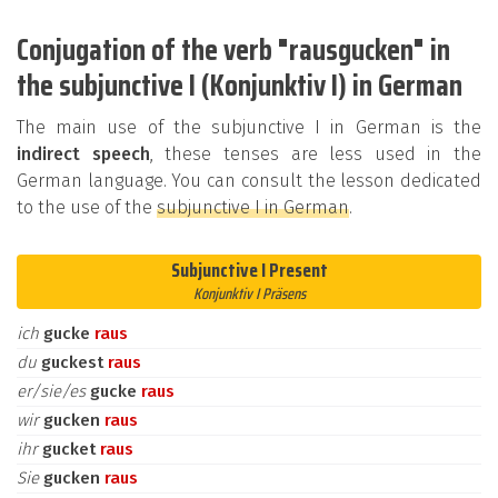
Conjugation of the verb "rausgucken" in
the subjunctive I (Konjunktiv I) in German
The main use of the subjunctive I in German is the
indirect speech
, these tenses are less used in the
German language. You can consult the lesson dedicated
to the use of the
subjunctive I in German
.
Subjunctive I Present
Konjunktiv I Präsens
ich
gucke
raus
du
guckest
raus
er/sie/es
gucke
raus
wir
gucken
raus
ihr
gucket
raus
Sie
gucken
raus