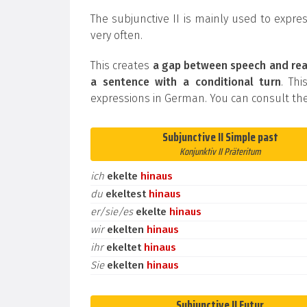
The subjunctive II is mainly used to expre
very often.
This creates
a gap between speech and rea
a sentence with a conditional turn
. Th
expressions in German. You can consult the
Subjunctive II Simple past
Konjunktiv II Präteritum
ich
ekelte
hinaus
du
ekeltest
hinaus
er/sie/es
ekelte
hinaus
wir
ekelten
hinaus
ihr
ekeltet
hinaus
Sie
ekelten
hinaus
Subjunctive II Futur