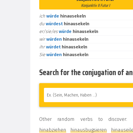
Konjunktiv II Futur I
ich
würde
hinausekeln
du
würdest
hinausekeln
er/sie/es
würde
hinausekeln
wir
würden
hinausekeln
ihr
würdet
hinausekeln
Sie
würden
hinausekeln
Search for the conjugation of a
Other random verbs to discover:
hinabziehen
hinausbugsieren
hinauseil