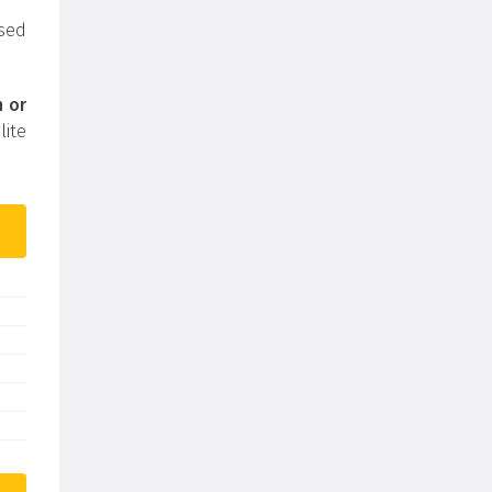
sed
h or
ite