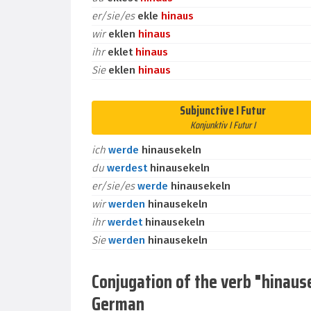
er/sie/es
ekle
hinaus
wir
eklen
hinaus
ihr
eklet
hinaus
Sie
eklen
hinaus
Subjunctive I Futur
Konjunktiv I Futur I
ich
werde
hinausekeln
du
werdest
hinausekeln
er/sie/es
werde
hinausekeln
wir
werden
hinausekeln
ihr
werdet
hinausekeln
Sie
werden
hinausekeln
Conjugation of the verb "hinausek
German