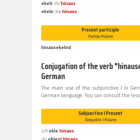
ekelt
ihr
hinaus
ekeln
Sie
hinaus
Present participle
Partizip Präsens
hinausekelnd
Conjugation of the verb "hinausek
German
The main use of the subjunctive I in Ge
German language. You can consult the less
Subjunctive I Present
Konjunktiv I Präsens
ich
ekle
hinaus
du
eklest
hinaus