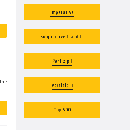
Imperative
Subjunctive I. and II.
Partizip I
 the
Partizip II
Top 500