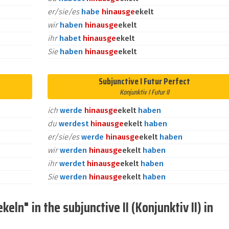
er/sie/es
habe
hinaus
ge
ekelt
wir
haben
hinaus
ge
ekelt
ihr
habet
hinaus
ge
ekelt
Sie
haben
hinaus
ge
ekelt
Subjunctive I Futur Perfect
Konjunktiv I Futur II
ich
werde
hinaus
ge
ekelt
haben
du
werdest
hinaus
ge
ekelt
haben
er/sie/es
werde
hinaus
ge
ekelt
haben
wir
werden
hinaus
ge
ekelt
haben
ihr
werdet
hinaus
ge
ekelt
haben
Sie
werden
hinaus
ge
ekelt
haben
eln" in the subjunctive II (Konjunktiv II) in