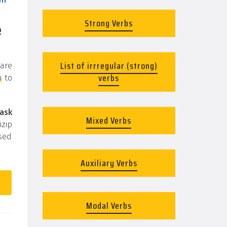
en
Strong Verbs
e
List of irrregular (strong)
 are
verbs
n
to
ask
Mixed Verbs
izip
used
Auxiliary Verbs
Modal Verbs