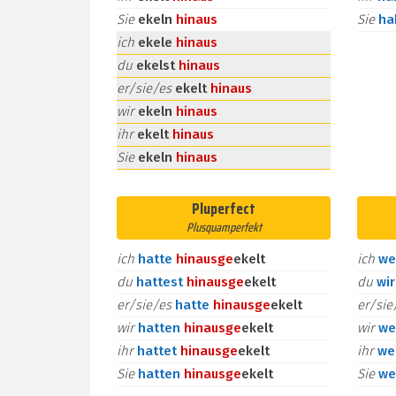
Sie
ekeln
hinaus
Sie
h
ich
ekele
hinaus
du
ekelst
hinaus
er/sie/es
ekelt
hinaus
wir
ekeln
hinaus
ihr
ekelt
hinaus
Sie
ekeln
hinaus
Pluperfect
Plusquamperfekt
ich
hatte
hinaus
ge
ekelt
ich
we
du
hattest
hinaus
ge
ekelt
du
wi
er/sie/es
hatte
hinaus
ge
ekelt
er/si
wir
hatten
hinaus
ge
ekelt
wir
we
ihr
hattet
hinaus
ge
ekelt
ihr
we
Sie
hatten
hinaus
ge
ekelt
Sie
we