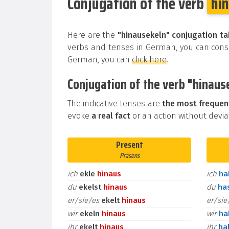
Conjugation of the verb
hi
Here are the
"hinausekeln" conjugation ta
verbs and tenses in German, you can consul
German, you can
click here
.
Conjugation of the verb "hinause
The indicative tenses are
the most frequen
evoke
a real fact
or an action without deviat
Present
Präsens
ich
ekle
hinaus
ich
h
du
ekelst
hinaus
du
ha
er/sie/es
ekelt
hinaus
er/si
wir
ekeln
hinaus
wir
h
ihr
ekelt
hinaus
ihr
ha