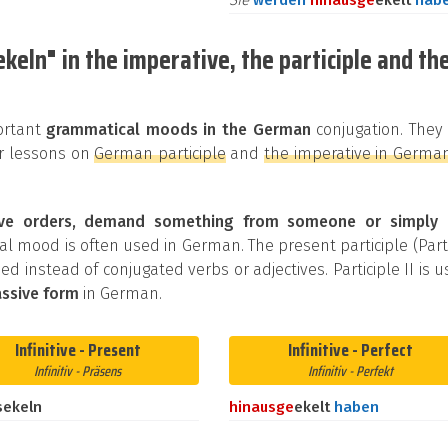
Sie
werden
hinaus
ge
ekelt
hab
keln" in the imperative, the participle and th
portant
grammatical moods in the German
conjugation. They
our lessons on
German participle
and
the imperative in Germa
ive orders, demand something from someone or simply 
al mood is often used in German. The present participle (Part
used instead of conjugated verbs or adjectives. Participle II is 
ssive form
in German.
Infinitive - Present
Infinitive - Perfect
Infinitiv - Präsens
Infinitiv - Perfekt
sekeln
hinaus
ge
ekelt
haben