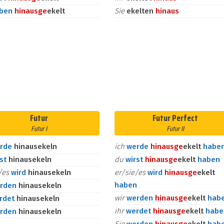
aben
hinaus
ge
ekelt
Sie
ekelten
hinaus
Futur
Futur Perfect
Futur I
Futur II
rde
hinausekeln
ich
werde
hinaus
ge
ekelt
habe
rst
hinausekeln
du
wirst
hinaus
ge
ekelt
haben
e/es
wird
hinausekeln
er/sie/es
wird
hinaus
ge
ekelt
haben
rden
hinausekeln
wir
werden
hinaus
ge
ekelt
hab
rdet
hinausekeln
ihr
werdet
hinaus
ge
ekelt
habe
rden
hinausekeln