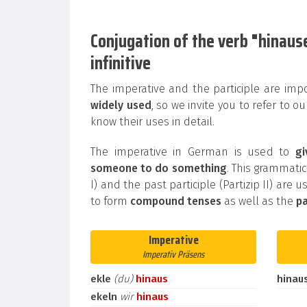
Conjugation of the verb "hinause
infinitive
The imperative and the participle are im
widely used
, so we invite you to refer to 
know their uses in detail.
The imperative in German is used to
g
someone to do something
. This grammatic
I) and the past participle (Partizip II) are 
to form
compound tenses
as well as the
pa
Imperative
Imperativ Präsens
ekle
(du)
hinaus
hinau
ekeln
wir
hinaus