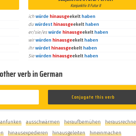
Konjunktiv II Futur II
ich
würde
hinaus
ge
ekelt
haben
du
würdest
hinaus
ge
ekelt
haben
er/sie/es
würde
hinaus
ge
ekelt
haben
wir
würden
hinaus
ge
ekelt
haben
ihr
würdet
hinaus
ge
ekelt
haben
Sie
würden
hinaus
ge
ekelt
haben
nother verb in German
anfunken
ausschwärmen
heraufbemühen
herausrechn
en
hinausexpedieren
hinausgeleiten
hineinmachen