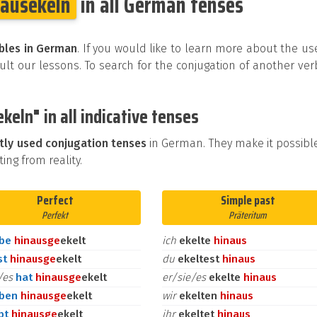
nausekeln
in all German tenses
bles in German
. If you would like to learn more about the us
t our lessons. To search for the conjugation of another ver
keln" in all indicative tenses
tly used conjugation tenses
in German. They make it possibl
ing from reality.
Perfect
Simple past
Perfekt
Präteritum
abe
hinaus
ge
ekelt
ich
ekelte
hinaus
st
hinaus
ge
ekelt
du
ekeltest
hinaus
e/es
hat
hinaus
ge
ekelt
er/sie/es
ekelte
hinaus
aben
hinaus
ge
ekelt
wir
ekelten
hinaus
bt
hinaus
ge
ekelt
ihr
ekeltet
hinaus