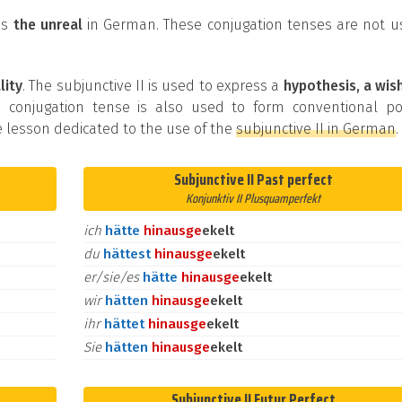
ss
the unreal
in German. These conjugation tenses are not u
lity
. The subjunctive II is used to express a
hypothesis, a wis
is conjugation tense is also used to form conventional pol
 lesson dedicated to the use of the
subjunctive II in German
.
Subjunctive II Past perfect
Konjunktiv II Plusquamperfekt
ich
hätte
hinaus
ge
ekelt
du
hättest
hinaus
ge
ekelt
er/sie/es
hätte
hinaus
ge
ekelt
wir
hätten
hinaus
ge
ekelt
ihr
hättet
hinaus
ge
ekelt
Sie
hätten
hinaus
ge
ekelt
Subjunctive II Futur Perfect