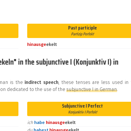
Past participle
Partizip Perfekt
hinaus
ge
ekelt
eln" in the subjunctive I (Konjunktiv I) in
rman is the
indirect speech
, these tenses are less used in
on dedicated to the use of the
subjunctive I in German
.
Subjunctive I Perfect
Konjunktiv I Perfekt
ich
habe
hinaus
ge
ekelt
du
habest
hinaus
ge
ekelt