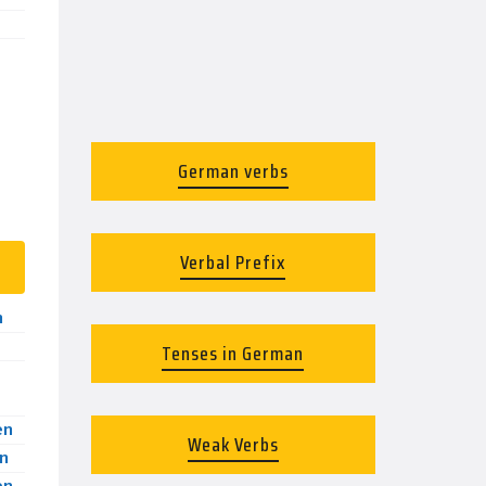
German verbs
Verbal Prefix
n
Tenses in German
en
Weak Verbs
n