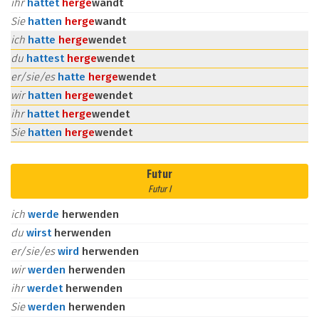
ihr
hattet
her
ge
wandt
Sie
hatten
her
ge
wandt
ich
hatte
her
ge
wendet
du
hattest
her
ge
wendet
er/sie/es
hatte
her
ge
wendet
wir
hatten
her
ge
wendet
ihr
hattet
her
ge
wendet
Sie
hatten
her
ge
wendet
Futur
Futur I
ich
werde
herwenden
du
wirst
herwenden
er/sie/es
wird
herwenden
wir
werden
herwenden
ihr
werdet
herwenden
Sie
werden
herwenden