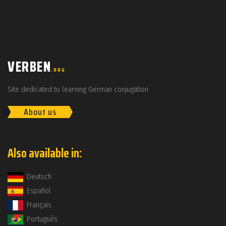
VERBEN
.ORG
Site dedicated to learning German conjugation
About us
Also available in:
Deutsch
Español
Français
Português