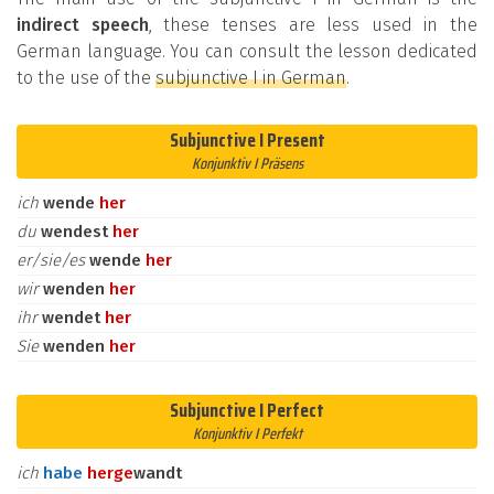
indirect speech
, these tenses are less used in the
German language. You can consult the lesson dedicated
to the use of the
subjunctive I in German
.
Subjunctive I Present
Konjunktiv I Präsens
ich
wende
her
du
wendest
her
er/sie/es
wende
her
wir
wenden
her
ihr
wendet
her
Sie
wenden
her
Subjunctive I Perfect
Konjunktiv I Perfekt
ich
habe
her
ge
wandt