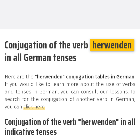
Conjugation of the verb
herwenden
in all German tenses
Here are the
"herwenden" conjugation tables in German
.
If you would like to learn more about the use of verbs
and tenses in German, you can consult our lessons. To
search for the conjugation of another verb in German,
you can
click here
.
Conjugation of the verb "herwenden" in all
indicative tenses