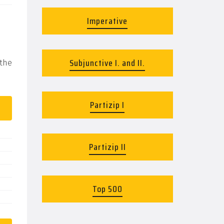
Imperative
Subjunctive I. and II.
 the
Partizip I
Partizip II
Top 500