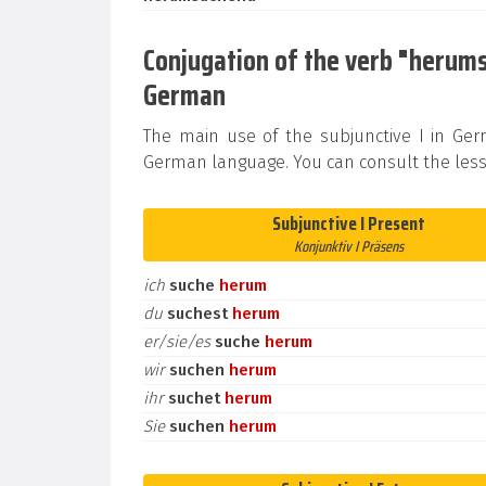
Conjugation of the verb "herumsu
German
The main use of the subjunctive I in Ge
German language. You can consult the less
Subjunctive I Present
Konjunktiv I Präsens
ich
suche
herum
du
suchest
herum
er/sie/es
suche
herum
wir
suchen
herum
ihr
suchet
herum
Sie
suchen
herum