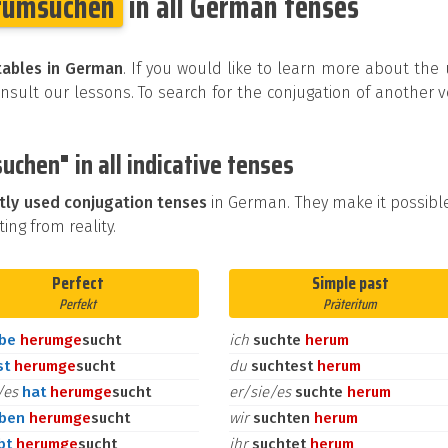
rumsuchen
in all German tenses
tables in German
. If you would like to learn more about the
sult our lessons. To search for the conjugation of another 
chen" in all indicative tenses
tly used conjugation tenses
in German. They make it possibl
ing from reality.
Perfect
Simple past
Perfekt
Präteritum
abe
herum
ge
sucht
ich
suchte
herum
st
herum
ge
sucht
du
suchtest
herum
e/es
hat
herum
ge
sucht
er/sie/es
suchte
herum
aben
herum
ge
sucht
wir
suchten
herum
bt
herum
ge
sucht
ihr
suchtet
herum