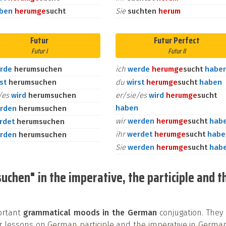
aben
herum
ge
sucht
Sie
suchten
herum
Futur
Futur Perfect
Futur I
Futur II
rde
herumsuchen
ich
werde
herum
ge
sucht
habe
rst
herumsuchen
du
wirst
herum
ge
sucht
haben
e/es
wird
herumsuchen
er/sie/es
wird
herum
ge
sucht
haben
rden
herumsuchen
wir
werden
herum
ge
sucht
hab
rdet
herumsuchen
ihr
werdet
herum
ge
sucht
habe
rden
herumsuchen
Sie
werden
herum
ge
sucht
hab
chen" in the imperative, the participle and t
portant
grammatical moods in the German
conjugation. They
our lessons on
German participle
and
the imperative in Germa