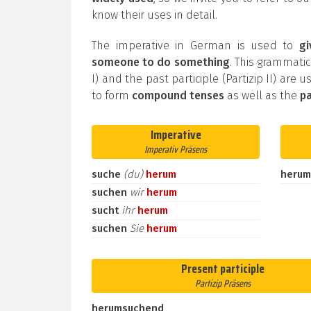
know their uses in detail.
The imperative in German is used to
g
someone to do something
. This grammatic
I) and the past participle (Partizip II) are 
to form
compound tenses
as well as the
pa
Imperative
Imperativ Präsens
suche
(du)
herum
herum
suchen
wir
herum
sucht
ihr
herum
suchen
Sie
herum
Present participle
Partizip Präsens
herumsuchend