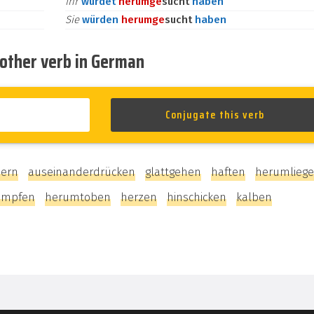
ihr
würdet
herum
ge
sucht
haben
Sie
würden
herum
ge
sucht
haben
nother verb in German
hern
auseinanderdrücken
glattgehen
haften
herumlieg
umpfen
herumtoben
herzen
hinschicken
kalben