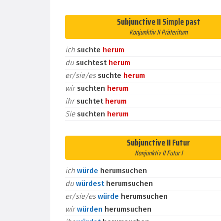
Subjunctive II Simple past
Konjunktiv II Präteritum
ich
suchte
herum
du
suchtest
herum
er/sie/es
suchte
herum
wir
suchten
herum
ihr
suchtet
herum
Sie
suchten
herum
Subjunctive II Futur
Konjunktiv II Futur I
ich
würde
herumsuchen
du
würdest
herumsuchen
er/sie/es
würde
herumsuchen
wir
würden
herumsuchen