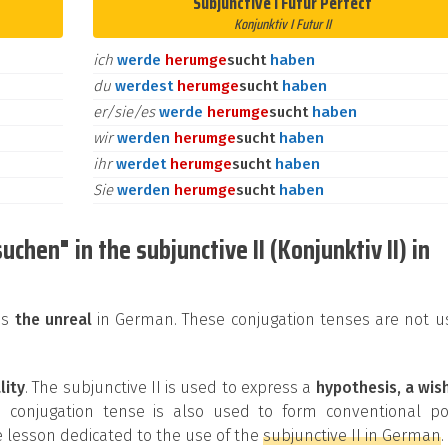
Subjunctive I Futur Perfect
Konjunktiv I Futur II
ich
werde
herum
ge
sucht
haben
du
werdest
herum
ge
sucht
haben
er/sie/es
werde
herum
ge
sucht
haben
wir
werden
herum
ge
sucht
haben
ihr
werdet
herum
ge
sucht
haben
Sie
werden
herum
ge
sucht
haben
hen" in the subjunctive II (Konjunktiv II) in
ss
the unreal
in German. These conjugation tenses are not u
lity
. The subjunctive II is used to express a
hypothesis, a wis
is conjugation tense is also used to form conventional pol
 lesson dedicated to the use of the
subjunctive II in German
.