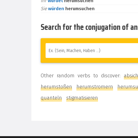
ihr
würdet
herumsuchen
Sie
würden
herumsuchen
Search for the conjugation of a
Other random verbs to discover:
absic
herumstoßen
herumstromern
herums
quanteln
stigmatisieren