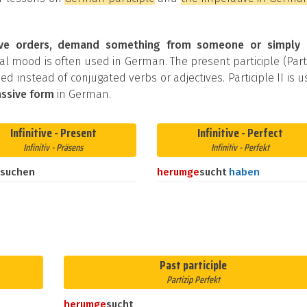
ive orders, demand something from someone or simply 
al mood is often used in German. The present participle (Part
used instead of conjugated verbs or adjectives. Participle II is 
ssive form
in German.
Infinitive - Present
Infinitive - Perfect
Infinitiv - Präsens
Infinitiv - Perfekt
suchen
herum
ge
sucht
haben
Past participle
Partizip Perfekt
herum
ge
sucht