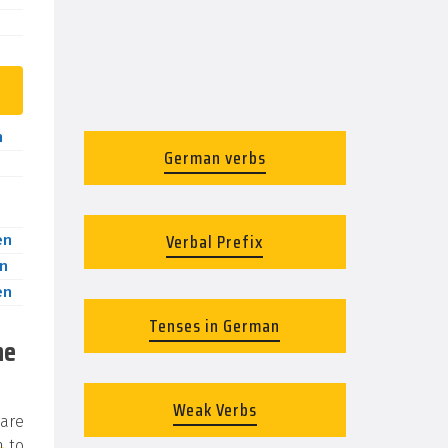
n
German verbs
Verbal Prefix
en
n
en
Tenses in German
he
Weak Verbs
 are
n
to