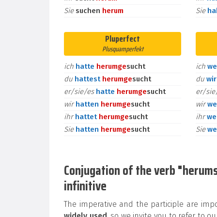
Sie
suchen
herum
Sie
h
Pluperfect
Plusquamperfekt
ich
hatte
herum
ge
sucht
ich
we
du
hattest
herum
ge
sucht
du
wi
er/sie/es
hatte
herum
ge
sucht
er/si
wir
hatten
herum
ge
sucht
wir
we
ihr
hattet
herum
ge
sucht
ihr
we
Sie
hatten
herum
ge
sucht
Sie
we
Conjugation of the verb "herumsu
infinitive
The imperative and the participle are im
widely used
, so we invite you to refer to 