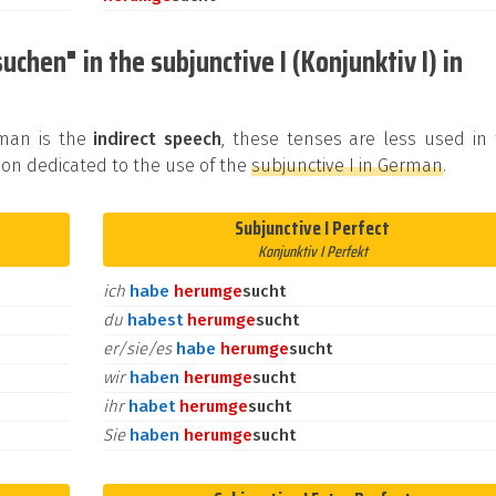
chen" in the subjunctive I (Konjunktiv I) in
rman is the
indirect speech
, these tenses are less used in
on dedicated to the use of the
subjunctive I in German
.
Subjunctive I Perfect
Konjunktiv I Perfekt
ich
habe
herum
ge
sucht
du
habest
herum
ge
sucht
er/sie/es
habe
herum
ge
sucht
wir
haben
herum
ge
sucht
ihr
habet
herum
ge
sucht
Sie
haben
herum
ge
sucht