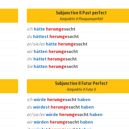
Subjunctive II Past perfect
Konjunktiv II Plusquamperfekt
ich
hätte
herum
ge
sucht
du
hättest
herum
ge
sucht
er/sie/es
hätte
herum
ge
sucht
wir
hätten
herum
ge
sucht
ihr
hättet
herum
ge
sucht
Sie
hätten
herum
ge
sucht
Subjunctive II Futur Perfect
Konjunktiv II Futur II
ich
würde
herum
ge
sucht
haben
du
würdest
herum
ge
sucht
haben
er/sie/es
würde
herum
ge
sucht
haben
wir
würden
herum
ge
sucht
haben