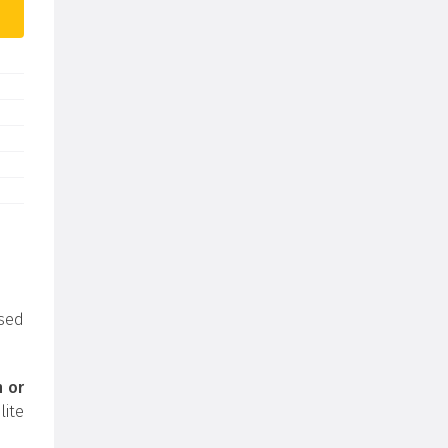
sed
h or
ite