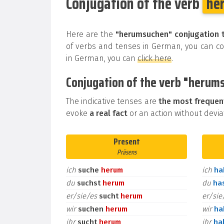
Conjugation of the verb
he
Here are the
"herumsuchen" conjugation 
of verbs and tenses in German, you can con
in German, you can
click here
.
Conjugation of the verb "herumsu
The indicative tenses are
the most frequen
evoke
a real fact
or an action without deviat
Present
Präsens
ich
suche
herum
ich
h
du
suchst
herum
du
ha
er/sie/es
sucht
herum
er/si
wir
suchen
herum
wir
h
ihr
sucht
herum
ihr
ha