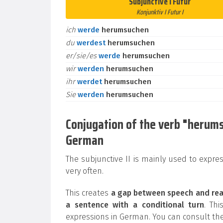
Subjunctive I Futur
Konjunktiv I Futur I
ich
werde
herumsuchen
du
werdest
herumsuchen
er/sie/es
werde
herumsuchen
wir
werden
herumsuchen
ihr
werdet
herumsuchen
Sie
werden
herumsuchen
Conjugation of the verb "herumsuc
German
The subjunctive II is mainly used to expre
very often.
This creates
a gap between speech and rea
a sentence with a conditional turn
. Th
expressions in German. You can consult the