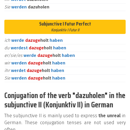
Sie
werden
dazuholen
Subjunctive I Futur Perfect
Konjunktiv I Futur II
ich
werde
dazu
ge
holt
haben
du
werdest
dazu
ge
holt
haben
er/sie/es
werde
dazu
ge
holt
haben
wir
werden
dazu
ge
holt
haben
ihr
werdet
dazu
ge
holt
haben
Sie
werden
dazu
ge
holt
haben
Conjugation of the verb "dazuholen" in the
subjunctive II (Konjunktiv II) in German
The subjunctive II is mainly used to express
the unreal
in
German. These conjugation tenses are not used very
often.