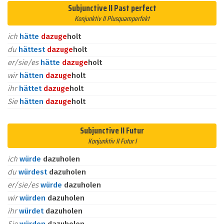
Subjunctive II Past perfect
Konjunktiv II Plusquamperfekt
ich
hätte
dazu
ge
holt
du
hättest
dazu
ge
holt
er/sie/es
hätte
dazu
ge
holt
wir
hätten
dazu
ge
holt
ihr
hättet
dazu
ge
holt
Sie
hätten
dazu
ge
holt
Subjunctive II Futur
Konjunktiv II Futur I
ich
würde
dazuholen
du
würdest
dazuholen
er/sie/es
würde
dazuholen
wir
würden
dazuholen
ihr
würdet
dazuholen