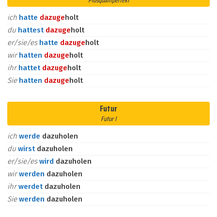
Plusquamperfekt
ich
hatte
dazu
ge
holt
du
hattest
dazu
ge
holt
er/sie/es
hatte
dazu
ge
holt
wir
hatten
dazu
ge
holt
ihr
hattet
dazu
ge
holt
Sie
hatten
dazu
ge
holt
Futur
Futur I
ich
werde
dazuholen
du
wirst
dazuholen
er/sie/es
wird
dazuholen
wir
werden
dazuholen
ihr
werdet
dazuholen
Sie
werden
dazuholen