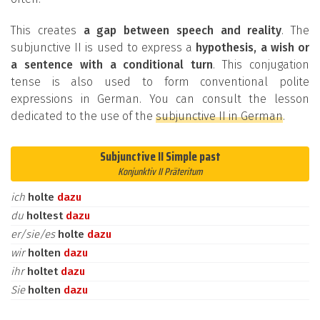
This creates
a gap between speech and reality
. The
subjunctive II is used to express a
hypothesis, a wish or
a sentence with a conditional turn
. This conjugation
tense is also used to form conventional polite
expressions in German. You can consult the lesson
dedicated to the use of the
subjunctive II in German
.
Subjunctive II Simple past
Konjunktiv II Präteritum
ich
holte
dazu
du
holtest
dazu
er/sie/es
holte
dazu
wir
holten
dazu
ihr
holtet
dazu
Sie
holten
dazu