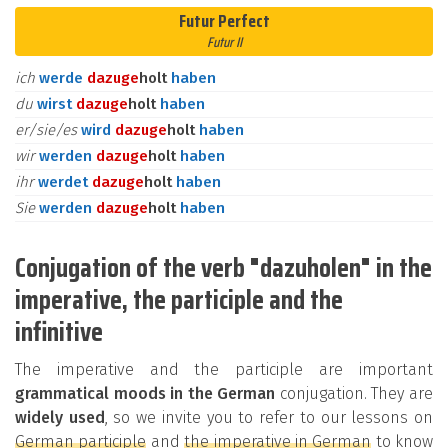
Futur Perfect
Futur II
ich
werde
dazu
ge
holt
haben
du
wirst
dazu
ge
holt
haben
er/sie/es
wird
dazu
ge
holt
haben
wir
werden
dazu
ge
holt
haben
ihr
werdet
dazu
ge
holt
haben
Sie
werden
dazu
ge
holt
haben
Conjugation of the verb "dazuholen" in the
imperative, the participle and the
infinitive
The imperative and the participle are important
grammatical moods in the German
conjugation. They are
widely used
, so we invite you to refer to our lessons on
German participle
and
the imperative in German
to know