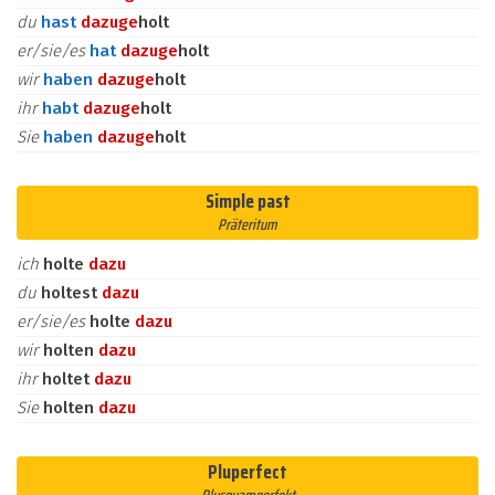
du
hast
dazu
ge
holt
er/sie/es
hat
dazu
ge
holt
wir
haben
dazu
ge
holt
ihr
habt
dazu
ge
holt
Sie
haben
dazu
ge
holt
Simple past
Präteritum
ich
holte
dazu
du
holtest
dazu
er/sie/es
holte
dazu
wir
holten
dazu
ihr
holtet
dazu
Sie
holten
dazu
Pluperfect