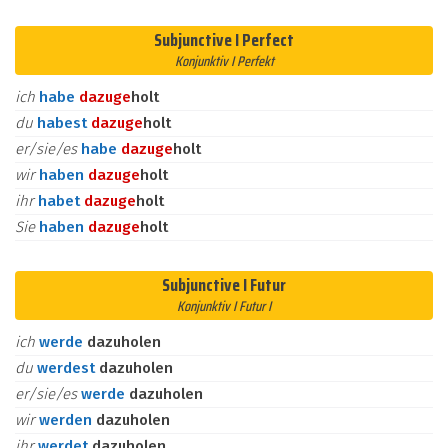
Subjunctive I Perfect
Konjunktiv I Perfekt
ich
habe
dazu
ge
holt
du
habest
dazu
ge
holt
er/sie/es
habe
dazu
ge
holt
wir
haben
dazu
ge
holt
ihr
habet
dazu
ge
holt
Sie
haben
dazu
ge
holt
Subjunctive I Futur
Konjunktiv I Futur I
ich
werde
dazuholen
du
werdest
dazuholen
er/sie/es
werde
dazuholen
wir
werden
dazuholen
ihr
werdet
dazuholen