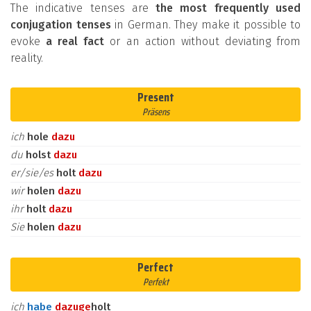
The indicative tenses are
the most frequently used
conjugation tenses
in German. They make it possible to
evoke
a real fact
or an action without deviating from
reality.
Present
Präsens
ich
hole
dazu
du
holst
dazu
er/sie/es
holt
dazu
wir
holen
dazu
ihr
holt
dazu
Sie
holen
dazu
Perfect
Perfekt
ich
habe
dazu
ge
holt