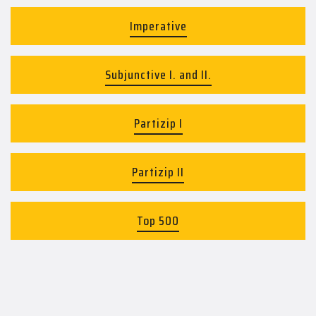
Imperative
Subjunctive I. and II.
Partizip I
Partizip II
Top 500