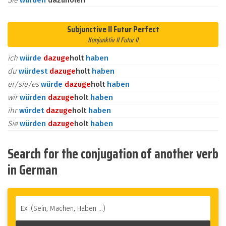
Sie
würden
dazuholen
Subjunctive II Futur Perfect
Konjunktiv II Futur II
ich
würde
dazu
ge
holt
haben
du
würdest
dazu
ge
holt
haben
er/sie/es
würde
dazu
ge
holt
haben
wir
würden
dazu
ge
holt
haben
ihr
würdet
dazu
ge
holt
haben
Sie
würden
dazu
ge
holt
haben
Search for the conjugation of another verb
in German