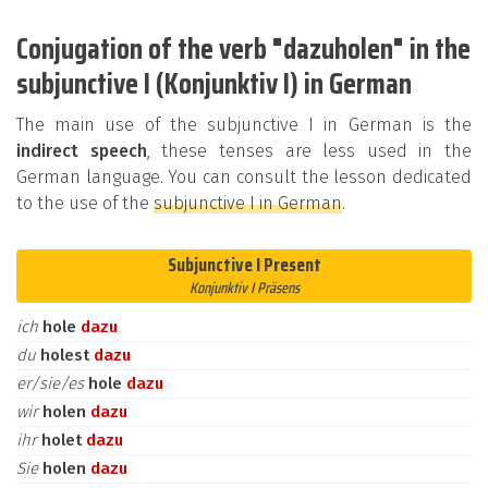
Conjugation of the verb "dazuholen" in the
subjunctive I (Konjunktiv I) in German
The main use of the subjunctive I in German is the
indirect speech
, these tenses are less used in the
German language. You can consult the lesson dedicated
to the use of the
subjunctive I in German
.
Subjunctive I Present
Konjunktiv I Präsens
ich
hole
dazu
du
holest
dazu
er/sie/es
hole
dazu
wir
holen
dazu
ihr
holet
dazu
Sie
holen
dazu