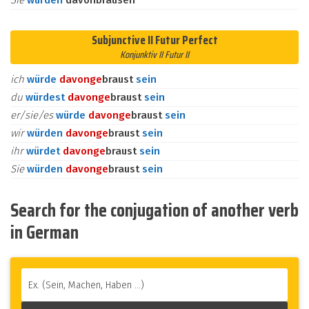
Sie
würden
davonbrausen
Subjunctive II Futur Perfect
Konjunktiv II Futur II
ich
würde
davon
ge
braust
sein
du
würdest
davon
ge
braust
sein
er/sie/es
würde
davon
ge
braust
sein
wir
würden
davon
ge
braust
sein
ihr
würdet
davon
ge
braust
sein
Sie
würden
davon
ge
braust
sein
Search for the conjugation of another verb
in German