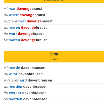
Plusquamperfekt
ich
war
davon
ge
braust
du
warst
davon
ge
braust
er/sie/es
war
davon
ge
braust
wir
waren
davon
ge
braust
ihr
wart
davon
ge
braust
Sie
waren
davon
ge
braust
Futur
Futur I
ich
werde
davonbrausen
du
wirst
davonbrausen
er/sie/es
wird
davonbrausen
wir
werden
davonbrausen
ihr
werdet
davonbrausen
Sie
werden
davonbrausen