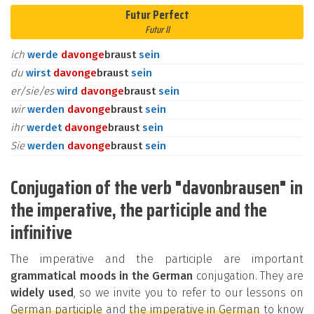
Futur Perfect
Futur II
ich
werde
davon
ge
braust
sein
du
wirst
davon
ge
braust
sein
er/sie/es
wird
davon
ge
braust
sein
wir
werden
davon
ge
braust
sein
ihr
werdet
davon
ge
braust
sein
Sie
werden
davon
ge
braust
sein
Conjugation of the verb "davonbrausen" in
the imperative, the participle and the
infinitive
The imperative and the participle are important
grammatical moods in the German
conjugation. They are
widely used
, so we invite you to refer to our lessons on
German participle
and
the imperative in German
to know