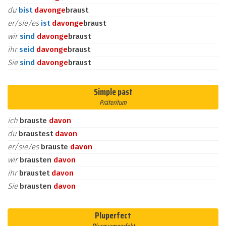
du
bist
davon
ge
braust
er/sie/es
ist
davon
ge
braust
wir
sind
davon
ge
braust
ihr
seid
davon
ge
braust
Sie
sind
davon
ge
braust
Simple past
Präteritum
ich
brauste
davon
du
braustest
davon
er/sie/es
brauste
davon
wir
brausten
davon
ihr
braustet
davon
Sie
brausten
davon
Pluperfect