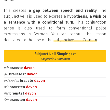
This creates
a gap between speech and reality
. The
subjunctive II is used to express a
hypothesis, a wish or
a sentence with a conditional turn
. This conjugation
tense is also used to form conventional polite
expressions in German. You can consult the lesson
dedicated to the use of the
subjunctive II in German
.
Subjunctive II Simple past
Konjunktiv II Präteritum
ich
brauste
davon
du
braustest
davon
er/sie/es
brauste
davon
wir
brausten
davon
ihr
braustet
davon
Sie
brausten
davon