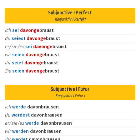
Subjunctive I Perfect
Konjunktiv I Perfekt
ich
sei
davon
ge
braust
du
seiest
davon
ge
braust
er/sie/es
sei
davon
ge
braust
wir
seien
davon
ge
braust
ihr
seiet
davon
ge
braust
Sie
seien
davon
ge
braust
Subjunctive I Futur
Konjunktiv I Futur I
ich
werde
davonbrausen
du
werdest
davonbrausen
er/sie/es
werde
davonbrausen
wir
werden
davonbrausen
ihr
werdet
davonbrausen