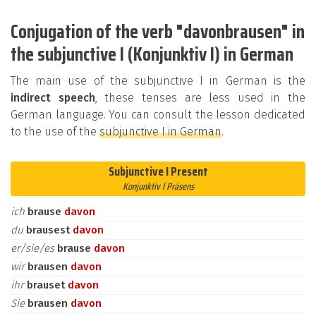
Conjugation of the verb "davonbrausen" in
the subjunctive I (Konjunktiv I) in German
The main use of the subjunctive I in German is the
indirect speech
, these tenses are less used in the
German language. You can consult the lesson dedicated
to the use of the
subjunctive I in German
.
Subjunctive I Present
Konjunktiv I Präsens
ich
brause
davon
du
brausest
davon
er/sie/es
brause
davon
wir
brausen
davon
ihr
brauset
davon
Sie
brausen
davon