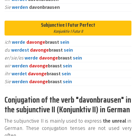
Sie
werden
davonbrausen
Subjunctive I Futur Perfect
Konjunktiv I Futur II
ich
werde
davon
ge
braust
sein
du
werdest
davon
ge
braust
sein
er/sie/es
werde
davon
ge
braust
sein
wir
werden
davon
ge
braust
sein
ihr
werdet
davon
ge
braust
sein
Sie
werden
davon
ge
braust
sein
Conjugation of the verb "davonbrausen" in
the subjunctive II (Konjunktiv II) in German
The subjunctive II is mainly used to express
the unreal
in
German. These conjugation tenses are not used very
often.