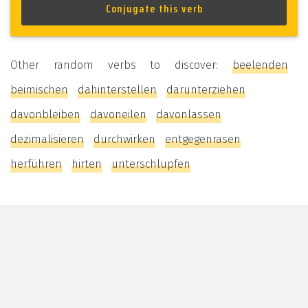
Other random verbs to discover:
beelenden
beimischen
dahinterstellen
darunterziehen
davonbleiben
davoneilen
davonlassen
dezimalisieren
durchwirken
entgegenrasen
herführen
hirten
unterschlupfen