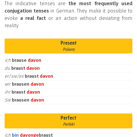
The indicative tenses are
the most frequently used
conjugation tenses
in German. They make it possible to
evoke
a real fact
or an action without deviating from
reality.
Present
Präsens
ich
brause
davon
du
braust
davon
er/sie/es
braust
davon
wir
brausen
davon
ihr
braust
davon
Sie
brausen
davon
Perfect
Perfekt
ich
bin
davon
ge
braust