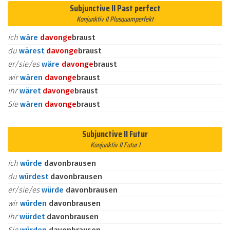
Subjunctive II Past perfect
Konjunktiv II Plusquamperfekt
ich
wäre
davon
ge
braust
du
wärest
davon
ge
braust
er/sie/es
wäre
davon
ge
braust
wir
wären
davon
ge
braust
ihr
wäret
davon
ge
braust
Sie
wären
davon
ge
braust
Subjunctive II Futur
Konjunktiv II Futur I
ich
würde
davonbrausen
du
würdest
davonbrausen
er/sie/es
würde
davonbrausen
wir
würden
davonbrausen
ihr
würdet
davonbrausen