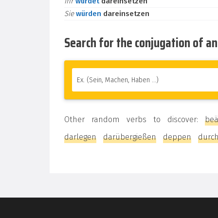
ihr
würdet
dareinsetzen
Sie
würden
dareinsetzen
Search for the conjugation of a
Other random verbs to discover:
be
darlegen
darübergießen
deppen
durc