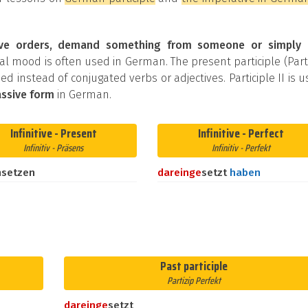
ive orders, demand something from someone or simply 
al mood is often used in German. The present participle (Part
used instead of conjugated verbs or adjectives. Participle II is 
ssive form
in German.
Infinitive - Present
Infinitive - Perfect
Infinitiv - Präsens
Infinitiv - Perfekt
nsetzen
darein
ge
setzt
haben
Past participle
Partizip Perfekt
darein
ge
setzt