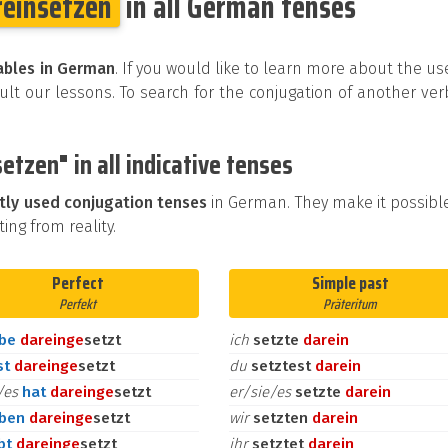
reinsetzen
in all German tenses
ables in German
. If you would like to learn more about the us
t our lessons. To search for the conjugation of another ver
etzen" in all indicative tenses
tly used conjugation tenses
in German. They make it possibl
ing from reality.
Perfect
Simple past
Perfekt
Präteritum
abe
darein
ge
setzt
ich
setzte
darein
st
darein
ge
setzt
du
setztest
darein
e/es
hat
darein
ge
setzt
er/sie/es
setzte
darein
aben
darein
ge
setzt
wir
setzten
darein
bt
darein
ge
setzt
ihr
setztet
darein