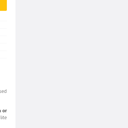
sed
h or
ite