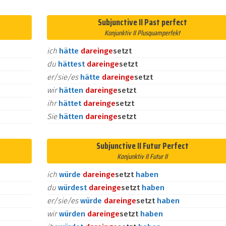
Subjunctive II Past perfect
Konjunktiv II Plusquamperfekt
ich
hätte
darein
ge
setzt
du
hättest
darein
ge
setzt
er/sie/es
hätte
darein
ge
setzt
wir
hätten
darein
ge
setzt
ihr
hättet
darein
ge
setzt
Sie
hätten
darein
ge
setzt
Subjunctive II Futur Perfect
Konjunktiv II Futur II
ich
würde
darein
ge
setzt
haben
du
würdest
darein
ge
setzt
haben
er/sie/es
würde
darein
ge
setzt
haben
wir
würden
darein
ge
setzt
haben