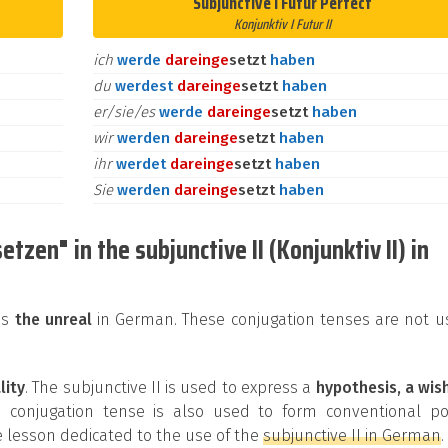
Subjunctive I Futur Perfect
Konjunktiv I Futur II
ich
werde
darein
ge
setzt
haben
du
werdest
darein
ge
setzt
haben
er/sie/es
werde
darein
ge
setzt
haben
wir
werden
darein
ge
setzt
haben
ihr
werdet
darein
ge
setzt
haben
Sie
werden
darein
ge
setzt
haben
tzen" in the subjunctive II (Konjunktiv II) in
ss
the unreal
in German. These conjugation tenses are not u
lity
. The subjunctive II is used to express a
hypothesis, a wis
is conjugation tense is also used to form conventional pol
 lesson dedicated to the use of the
subjunctive II in German
.