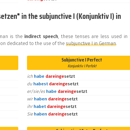
tzen" in the subjunctive I (Konjunktiv I) in
rman is the
indirect speech
, these tenses are less used in
on dedicated to the use of the
subjunctive I in German
.
Subjunctive I Perfect
Konjunktiv I Perfekt
ich
habe
darein
ge
setzt
du
habest
darein
ge
setzt
er/sie/es
habe
darein
ge
setzt
wir
haben
darein
ge
setzt
ihr
habet
darein
ge
setzt
Sie
haben
darein
ge
setzt