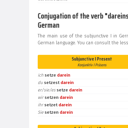
Conjugation of the verb "dareinse
German
The main use of the subjunctive I in Ge
German language. You can consult the less
Subjunctive I Present
Konjunktiv I Präsens
ich
setze
darein
du
setzest
darein
er/sie/es
setze
darein
wir
setzen
darein
ihr
setzet
darein
Sie
setzen
darein