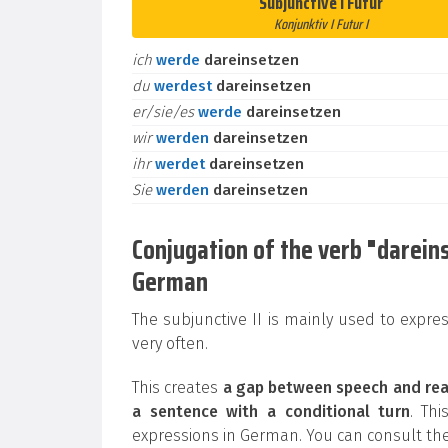
Subjunctive I Futur
Konjunktiv I Futur I
ich
werde
dareinsetzen
du
werdest
dareinsetzen
er/sie/es
werde
dareinsetzen
wir
werden
dareinsetzen
ihr
werdet
dareinsetzen
Sie
werden
dareinsetzen
Conjugation of the verb "dareinse
German
The subjunctive II is mainly used to expre
very often.
This creates
a gap between speech and rea
a sentence with a conditional turn
. Th
expressions in German. You can consult the