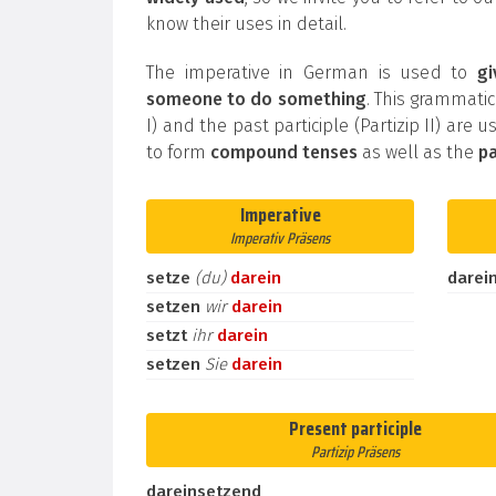
know their uses in detail.
The imperative in German is used to
g
someone to do something
. This grammatic
I) and the past participle (Partizip II) are 
to form
compound tenses
as well as the
pa
Imperative
Imperativ Präsens
setze
(du)
darein
darei
setzen
wir
darein
setzt
ihr
darein
setzen
Sie
darein
Present participle
Partizip Präsens
dareinsetzend