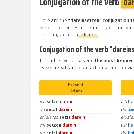
Conjugation of the verb
da
Here are the
"dareinsetzen" conjugation t
verbs and tenses in German, you can consul
German, you can
click here
.
Conjugation of the verb "dareins
The indicative tenses are
the most frequen
evoke
a real fact
or an action without deviat
Present
Präsens
ich
setze
darein
ich
h
du
setzt
darein
du
ha
er/sie/es
setzt
darein
er/si
wir
setzen
darein
wir
h
ihr
setzt
darein
ihr
ha