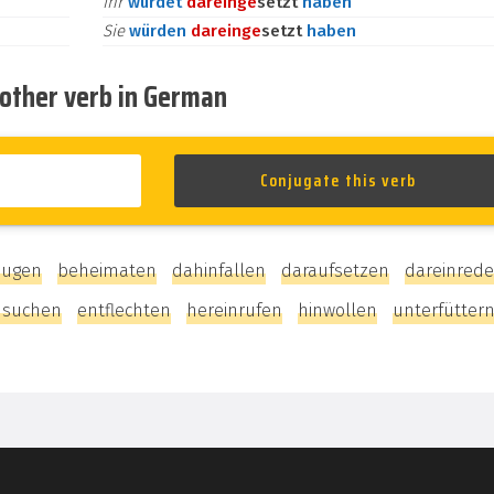
ihr
würdet
darein
ge
setzt
haben
Sie
würden
darein
ge
setzt
haben
nother verb in German
äugen
beheimaten
dahinfallen
daraufsetzen
dareinred
hsuchen
entflechten
hereinrufen
hinwollen
unterfütter