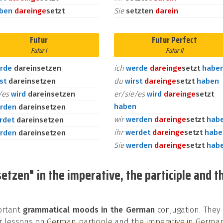
aben
darein
ge
setzt
Sie
setzten
darein
Futur
Futur Perfect
Futur I
Futur II
rde
dareinsetzen
ich
werde
darein
ge
setzt
habe
rst
dareinsetzen
du
wirst
darein
ge
setzt
haben
e/es
wird
dareinsetzen
er/sie/es
wird
darein
ge
setzt
haben
rden
dareinsetzen
wir
werden
darein
ge
setzt
hab
rdet
dareinsetzen
ihr
werdet
darein
ge
setzt
habe
rden
dareinsetzen
Sie
werden
darein
ge
setzt
hab
etzen" in the imperative, the participle and t
portant
grammatical moods in the German
conjugation. They
our lessons on
German participle
and
the imperative in Germa