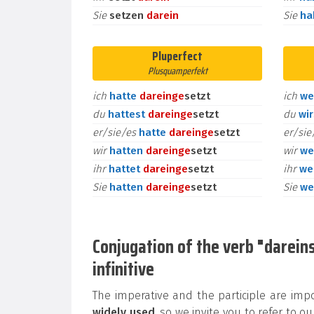
Sie
setzen
darein
Sie
h
Pluperfect
Plusquamperfekt
ich
hatte
darein
ge
setzt
ich
we
du
hattest
darein
ge
setzt
du
wi
er/sie/es
hatte
darein
ge
setzt
er/si
wir
hatten
darein
ge
setzt
wir
we
ihr
hattet
darein
ge
setzt
ihr
we
Sie
hatten
darein
ge
setzt
Sie
we
Conjugation of the verb "dareins
infinitive
The imperative and the participle are im
widely used
, so we invite you to refer to 