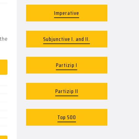
Imperative
Subjunctive I. and II.
 the
Partizip I
Partizip II
Top 500