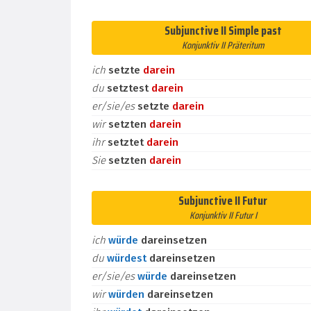
Subjunctive II Simple past
Konjunktiv II Präteritum
ich
setzte
darein
du
setztest
darein
er/sie/es
setzte
darein
wir
setzten
darein
ihr
setztet
darein
Sie
setzten
darein
Subjunctive II Futur
Konjunktiv II Futur I
ich
würde
dareinsetzen
du
würdest
dareinsetzen
er/sie/es
würde
dareinsetzen
wir
würden
dareinsetzen