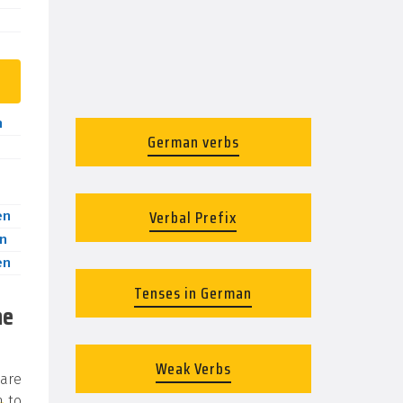
n
German verbs
Verbal Prefix
en
n
en
Tenses in German
he
Weak Verbs
 are
n
to