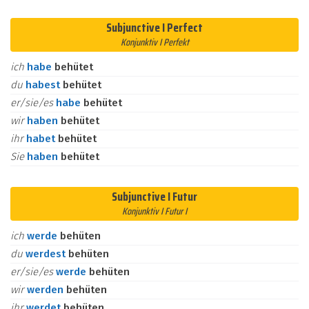
Subjunctive I Perfect
Konjunktiv I Perfekt
ich
habe
behütet
du
habest
behütet
er/sie/es
habe
behütet
wir
haben
behütet
ihr
habet
behütet
Sie
haben
behütet
Subjunctive I Futur
Konjunktiv I Futur I
ich
werde
behüten
du
werdest
behüten
er/sie/es
werde
behüten
wir
werden
behüten
ihr
werdet
behüten