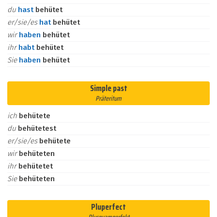
du
hast
behütet
er/sie/es
hat
behütet
wir
haben
behütet
ihr
habt
behütet
Sie
haben
behütet
Simple past
Präteritum
ich
behütete
du
behütetest
er/sie/es
behütete
wir
behüteten
ihr
behütetet
Sie
behüteten
Pluperfect