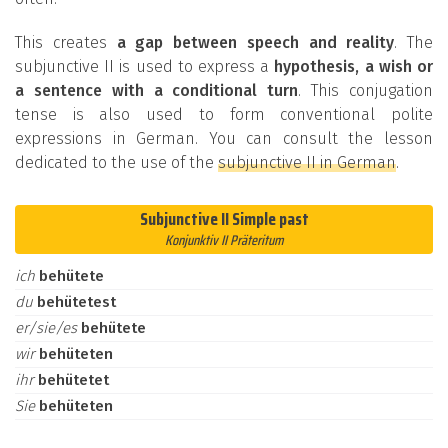
This creates
a gap between speech and reality
. The
subjunctive II is used to express a
hypothesis, a wish or
a sentence with a conditional turn
. This conjugation
tense is also used to form conventional polite
expressions in German. You can consult the lesson
dedicated to the use of the
subjunctive II in German
.
Subjunctive II Simple past
Konjunktiv II Präteritum
ich
behütete
du
behütetest
er/sie/es
behütete
wir
behüteten
ihr
behütetet
Sie
behüteten