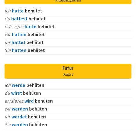
Plusquamperfekt
ich
hatte
behütet
du
hattest
behütet
er/sie/es
hatte
behütet
wir
hatten
behütet
ihr
hattet
behütet
Sie
hatten
behütet
Futur
Futur I
ich
werde
behüten
du
wirst
behüten
er/sie/es
wird
behüten
wir
werden
behüten
ihr
werdet
behüten
Sie
werden
behüten