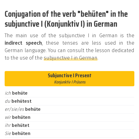
Conjugation of the verb "behüten" in the
subjunctive I (Konjunktiv I) in German
The main use of the subjunctive I in German is the
indirect speech
, these tenses are less used in the
German language. You can consult the lesson dedicated
to the use of the
subjunctive I in German
.
Subjunctive I Present
Konjunktiv I Präsens
ich
behüte
du
behütest
er/sie/es
behüte
wir
behüten
ihr
behütet
Sie
behüten