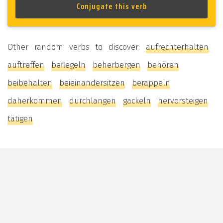
Other random verbs to discover:
aufrechterhalten
auftreffen
beflegeln
beherbergen
behören
beibehalten
beieinandersitzen
berappeln
daherkommen
durchlangen
gackeln
hervorsteigen
tätigen