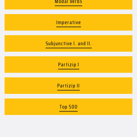
Modal Verbs
Imperative
Subjunctive I. and II.
Partizip I
Partizip II
Top 500