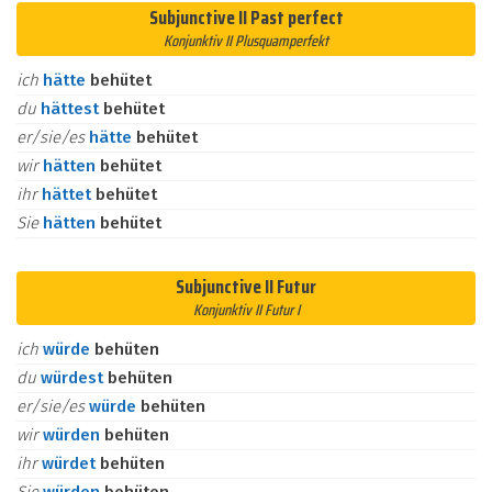
Subjunctive II Past perfect
Konjunktiv II Plusquamperfekt
ich
hätte
behütet
du
hättest
behütet
er/sie/es
hätte
behütet
wir
hätten
behütet
ihr
hättet
behütet
Sie
hätten
behütet
Subjunctive II Futur
Konjunktiv II Futur I
ich
würde
behüten
du
würdest
behüten
er/sie/es
würde
behüten
wir
würden
behüten
ihr
würdet
behüten