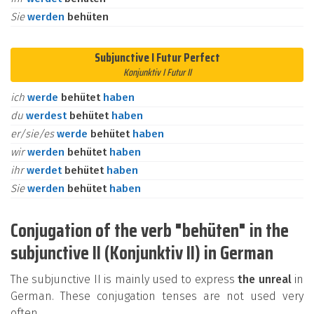
Sie
werden
behüten
Subjunctive I Futur Perfect
Konjunktiv I Futur II
ich
werde
behütet
haben
du
werdest
behütet
haben
er/sie/es
werde
behütet
haben
wir
werden
behütet
haben
ihr
werdet
behütet
haben
Sie
werden
behütet
haben
Conjugation of the verb "behüten" in the
subjunctive II (Konjunktiv II) in German
The subjunctive II is mainly used to express
the unreal
in
German. These conjugation tenses are not used very
often.