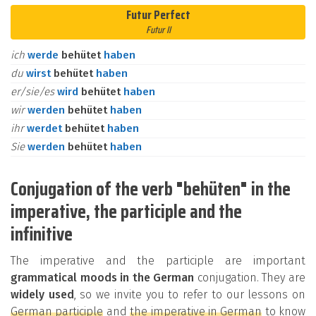
Futur Perfect
Futur II
ich
werde
behütet
haben
du
wirst
behütet
haben
er/sie/es
wird
behütet
haben
wir
werden
behütet
haben
ihr
werdet
behütet
haben
Sie
werden
behütet
haben
Conjugation of the verb "behüten" in the
imperative, the participle and the
infinitive
The imperative and the participle are important
grammatical moods in the German
conjugation. They are
widely used
, so we invite you to refer to our lessons on
German participle
and
the imperative in German
to know