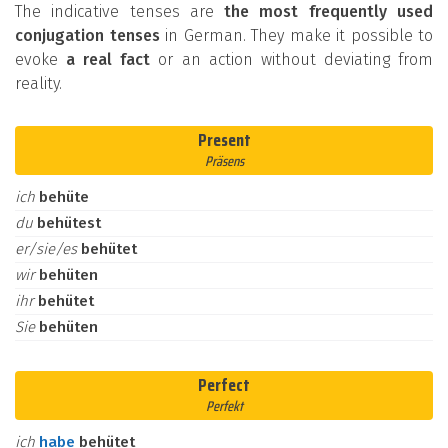
The indicative tenses are
the most frequently used
conjugation tenses
in German. They make it possible to
evoke
a real fact
or an action without deviating from
reality.
Present
Präsens
ich
behüte
du
behütest
er/sie/es
behütet
wir
behüten
ihr
behütet
Sie
behüten
Perfect
Perfekt
ich
habe
behütet