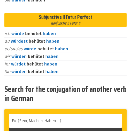
Sie
würden
behüten
Subjunctive II Futur Perfect
Konjunktiv II Futur II
ich
würde
behütet
haben
du
würdest
behütet
haben
er/sie/es
würde
behütet
haben
wir
würden
behütet
haben
ihr
würdet
behütet
haben
Sie
würden
behütet
haben
Search for the conjugation of another verb
in German