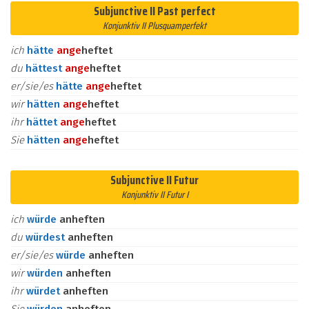
Subjunctive II Past perfect
Konjunktiv II Plusquamperfekt
ich
hätte
an
ge
heftet
du
hättest
an
ge
heftet
er/sie/es
hätte
an
ge
heftet
wir
hätten
an
ge
heftet
ihr
hättet
an
ge
heftet
Sie
hätten
an
ge
heftet
Subjunctive II Futur
Konjunktiv II Futur I
ich
würde
anheften
du
würdest
anheften
er/sie/es
würde
anheften
wir
würden
anheften
ihr
würdet
anheften