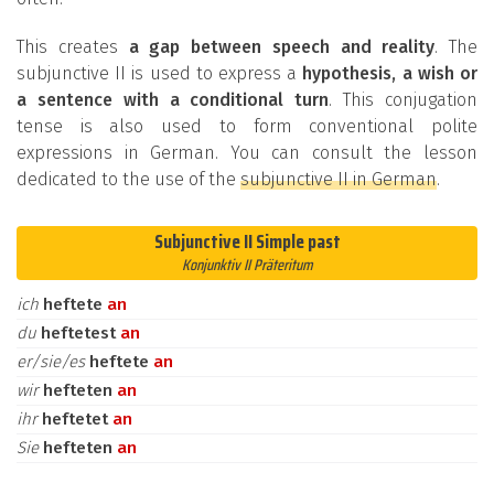
This creates
a gap between speech and reality
. The
subjunctive II is used to express a
hypothesis, a wish or
a sentence with a conditional turn
. This conjugation
tense is also used to form conventional polite
expressions in German. You can consult the lesson
dedicated to the use of the
subjunctive II in German
.
Subjunctive II Simple past
Konjunktiv II Präteritum
ich
heftete
an
du
heftetest
an
er/sie/es
heftete
an
wir
hefteten
an
ihr
heftetet
an
Sie
hefteten
an