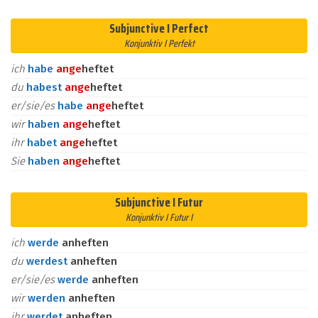
Subjunctive I Perfect
Konjunktiv I Perfekt
ich
habe
an
ge
heftet
du
habest
an
ge
heftet
er/sie/es
habe
an
ge
heftet
wir
haben
an
ge
heftet
ihr
habet
an
ge
heftet
Sie
haben
an
ge
heftet
Subjunctive I Futur
Konjunktiv I Futur I
ich
werde
anheften
du
werdest
anheften
er/sie/es
werde
anheften
wir
werden
anheften
ihr
werdet
anheften