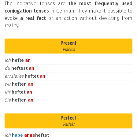
The indicative tenses are
the most frequently used
conjugation tenses
in German. They make it possible to
evoke
a real fact
or an action without deviating from
reality.
Present
Präsens
ich
hefte
an
du
heftest
an
er/sie/es
heftet
an
wir
heften
an
ihr
heftet
an
Sie
heften
an
Perfect
Perfekt
ich
habe
an
ge
heftet