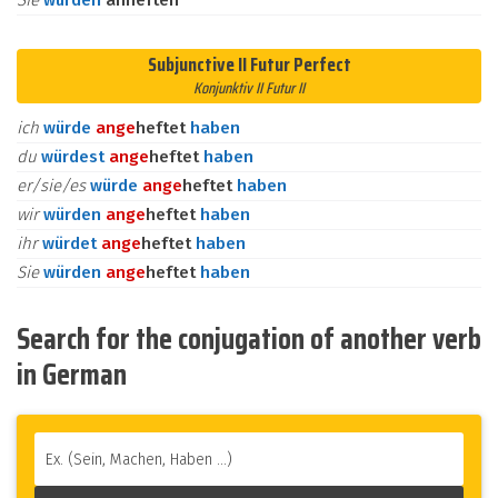
Sie
würden
anheften
Subjunctive II Futur Perfect
Konjunktiv II Futur II
ich
würde
an
ge
heftet
haben
du
würdest
an
ge
heftet
haben
er/sie/es
würde
an
ge
heftet
haben
wir
würden
an
ge
heftet
haben
ihr
würdet
an
ge
heftet
haben
Sie
würden
an
ge
heftet
haben
Search for the conjugation of another verb
in German