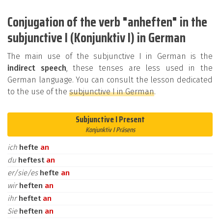
Conjugation of the verb "anheften" in the
subjunctive I (Konjunktiv I) in German
The main use of the subjunctive I in German is the
indirect speech
, these tenses are less used in the
German language. You can consult the lesson dedicated
to the use of the
subjunctive I in German
.
Subjunctive I Present
Konjunktiv I Präsens
ich
hefte
an
du
heftest
an
er/sie/es
hefte
an
wir
heften
an
ihr
heftet
an
Sie
heften
an