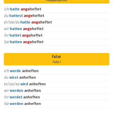
Plusquamperfekt
ich
hatte
an
ge
heftet
du
hattest
an
ge
heftet
er/sie/es
hatte
an
ge
heftet
wir
hatten
an
ge
heftet
ihr
hattet
an
ge
heftet
Sie
hatten
an
ge
heftet
Futur
Futur I
ich
werde
anheften
du
wirst
anheften
er/sie/es
wird
anheften
wir
werden
anheften
ihr
werdet
anheften
Sie
werden
anheften