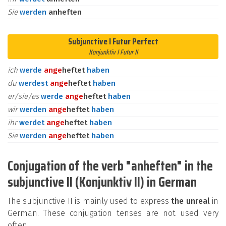
Sie
werden
anheften
Subjunctive I Futur Perfect
Konjunktiv I Futur II
ich
werde
an
ge
heftet
haben
du
werdest
an
ge
heftet
haben
er/sie/es
werde
an
ge
heftet
haben
wir
werden
an
ge
heftet
haben
ihr
werdet
an
ge
heftet
haben
Sie
werden
an
ge
heftet
haben
Conjugation of the verb "anheften" in the
subjunctive II (Konjunktiv II) in German
The subjunctive II is mainly used to express
the unreal
in
German. These conjugation tenses are not used very
often.