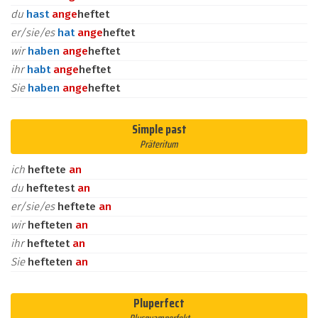
du
hast
an
ge
heftet
er/sie/es
hat
an
ge
heftet
wir
haben
an
ge
heftet
ihr
habt
an
ge
heftet
Sie
haben
an
ge
heftet
Simple past
Präteritum
ich
heftete
an
du
heftetest
an
er/sie/es
heftete
an
wir
hefteten
an
ihr
heftetet
an
Sie
hefteten
an
Pluperfect