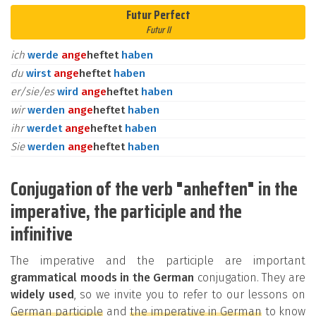
Futur Perfect
Futur II
ich
werde
an
ge
heftet
haben
du
wirst
an
ge
heftet
haben
er/sie/es
wird
an
ge
heftet
haben
wir
werden
an
ge
heftet
haben
ihr
werdet
an
ge
heftet
haben
Sie
werden
an
ge
heftet
haben
Conjugation of the verb "anheften" in the
imperative, the participle and the
infinitive
The imperative and the participle are important
grammatical moods in the German
conjugation. They are
widely used
, so we invite you to refer to our lessons on
German participle
and
the imperative in German
to know