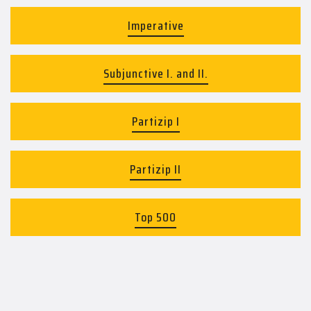
Imperative
Subjunctive I. and II.
Partizip I
Partizip II
Top 500