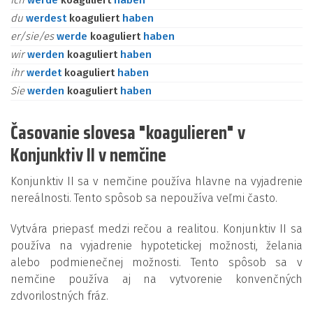
ich
werde
koaguliert
haben
du
werdest
koaguliert
haben
er/sie/es
werde
koaguliert
haben
wir
werden
koaguliert
haben
ihr
werdet
koaguliert
haben
Sie
werden
koaguliert
haben
Časovanie slovesa "koagulieren" v
Konjunktiv II v nemčine
Konjunktiv II sa v nemčine používa hlavne na vyjadrenie
nereálnosti. Tento spôsob sa nepoužíva veľmi často.
Vytvára priepasť medzi rečou a realitou. Konjunktiv II sa
používa na vyjadrenie hypotetickej možnosti, želania
alebo podmienečnej možnosti. Tento spôsob sa v
nemčine používa aj na vytvorenie konvenčných
zdvorilostných fráz.