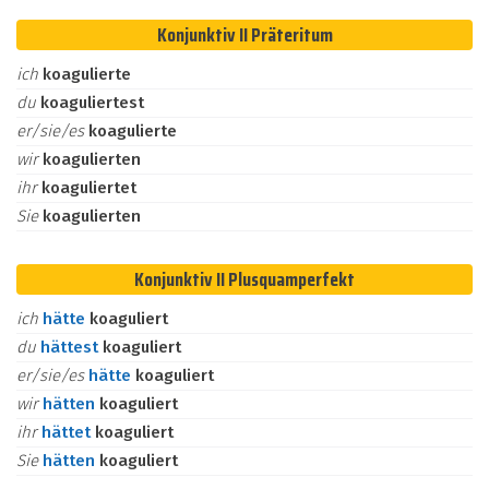
Konjunktiv II Präteritum
ich
koagulierte
du
koaguliertest
er/sie/es
koagulierte
wir
koagulierten
ihr
koaguliertet
Sie
koagulierten
Konjunktiv II Plusquamperfekt
ich
hätte
koaguliert
du
hättest
koaguliert
er/sie/es
hätte
koaguliert
wir
hätten
koaguliert
ihr
hättet
koaguliert
Sie
hätten
koaguliert