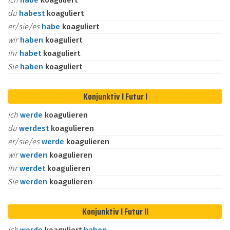
ich
habe
koaguliert
du
habest
koaguliert
er/sie/es
habe
koaguliert
wir
haben
koaguliert
ihr
habet
koaguliert
Sie
haben
koaguliert
Konjunktiv I Futur I
ich
werde
koagulieren
du
werdest
koagulieren
er/sie/es
werde
koagulieren
wir
werden
koagulieren
ihr
werdet
koagulieren
Sie
werden
koagulieren
Konjunktiv I Futur II