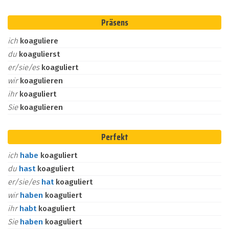
Präsens
ich
koaguliere
du
koagulierst
er/sie/es
koaguliert
wir
koagulieren
ihr
koaguliert
Sie
koagulieren
Perfekt
ich
habe
koaguliert
du
hast
koaguliert
er/sie/es
hat
koaguliert
wir
haben
koaguliert
ihr
habt
koaguliert
Sie
haben
koaguliert