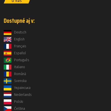
O nás
Dostupné aj v:
Deutsch
English
Français
Español
Português
Italiano
Română
Svenska
Українська
Nederlands
Polski
Čeština