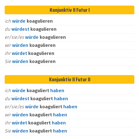
Konjunktiv II Futur I
ich
würde
koagulieren
du
würdest
koagulieren
er/sie/es
würde
koagulieren
wir
würden
koagulieren
ihr
würdet
koagulieren
Sie
würden
koagulieren
Konjunktiv II Futur II
ich
würde
koaguliert
haben
du
würdest
koaguliert
haben
er/sie/es
würde
koaguliert
haben
wir
würden
koaguliert
haben
ihr
würdet
koaguliert
haben
Sie
würden
koaguliert
haben