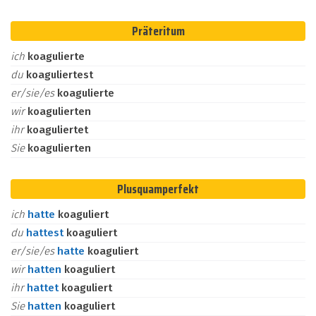
Präteritum
ich
koagulierte
du
koaguliertest
er/sie/es
koagulierte
wir
koagulierten
ihr
koaguliertet
Sie
koagulierten
Plusquamperfekt
ich
hatte
koaguliert
du
hattest
koaguliert
er/sie/es
hatte
koaguliert
wir
hatten
koaguliert
ihr
hattet
koaguliert
Sie
hatten
koaguliert