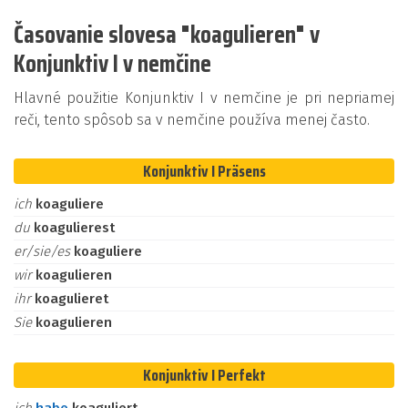
Časovanie slovesa "koagulieren" v
Konjunktiv I v nemčine
Hlavné použitie Konjunktiv I v nemčine je pri nepriamej
reči, tento spôsob sa v nemčine používa menej často.
Konjunktiv I Präsens
ich
koaguliere
du
koagulierest
er/sie/es
koaguliere
wir
koagulieren
ihr
koagulieret
Sie
koagulieren
Konjunktiv I Perfekt