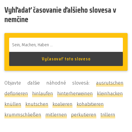
Vyhľadať časovanie ďalšieho slovesa v
nemčine
Objavte ďalšie náhodné slovesá:
ausrutschen
deflorieren
hinlaufen
hinterherweinen
kleinhacken
knüllen
knutschen
koalieren
kohabitieren
krummschließen
mitlernen
perkutieren
trillern