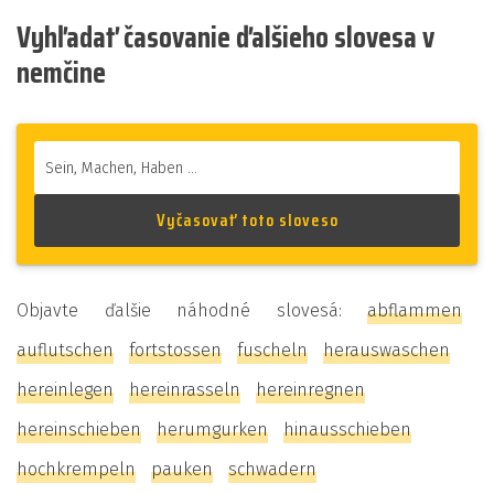
Vyhľadať časovanie ďalšieho slovesa v
nemčine
Objavte ďalšie náhodné slovesá:
abflammen
auflutschen
fortstossen
fuscheln
herauswaschen
hereinlegen
hereinrasseln
hereinregnen
hereinschieben
herumgurken
hinausschieben
hochkrempeln
pauken
schwadern