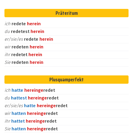
Präteritum
ich
redete
herein
du
redetest
herein
er/sie/es
redete
herein
wir
redeten
herein
ihr
redetet
herein
Sie
redeten
herein
Plusquamperfekt
ich
hatte
herein
ge
redet
du
hattest
herein
ge
redet
er/sie/es
hatte
herein
ge
redet
wir
hatten
herein
ge
redet
ihr
hattet
herein
ge
redet
Sie
hatten
herein
ge
redet