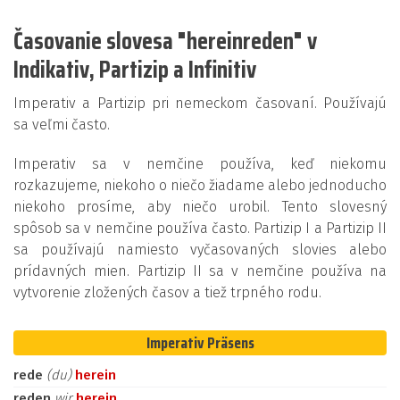
Časovanie slovesa "hereinreden" v
Indikativ, Partizip a Infinitiv
Imperativ a Partizip pri nemeckom časovaní. Používajú
sa veľmi často.
Imperativ sa v nemčine používa, keď niekomu
rozkazujeme, niekoho o niečo žiadame alebo jednoducho
niekoho prosíme, aby niečo urobil. Tento slovesný
spôsob sa v nemčine používa často. Partizip I a Partizip II
sa používajú namiesto vyčasovaných slovies alebo
prídavných mien. Partizip II sa v nemčine používa na
vytvorenie zložených časov a tiež trpného rodu.
Imperativ Präsens
rede
(du)
herein
reden
wir
herein