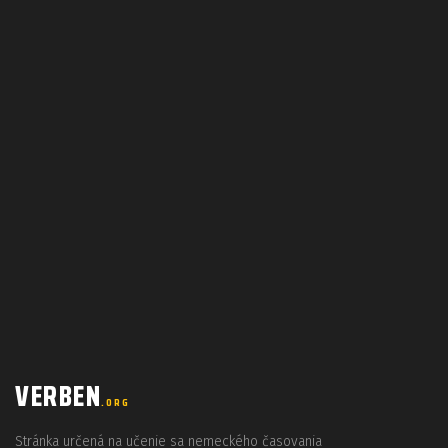
VERBEN
.ORG
Stránka určená na učenie sa nemeckého časovania