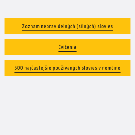
Zoznam nepravidelných (silných) slovies
Cvičenia
500 najčastejšie používaných slovies v nemčine