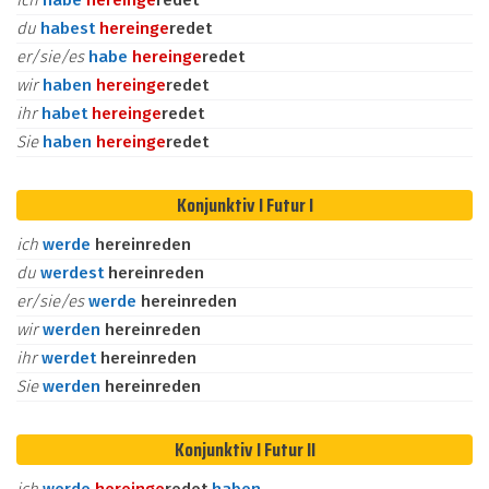
ich
habe
herein
ge
redet
du
habest
herein
ge
redet
er/sie/es
habe
herein
ge
redet
wir
haben
herein
ge
redet
ihr
habet
herein
ge
redet
Sie
haben
herein
ge
redet
Konjunktiv I Futur I
ich
werde
hereinreden
du
werdest
hereinreden
er/sie/es
werde
hereinreden
wir
werden
hereinreden
ihr
werdet
hereinreden
Sie
werden
hereinreden
Konjunktiv I Futur II