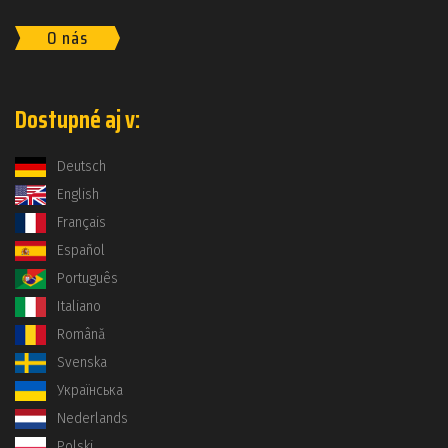
O nás
Dostupné aj v:
Deutsch
English
Français
Español
Português
Italiano
Română
Svenska
Українська
Nederlands
Polski