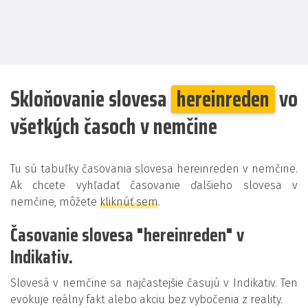
Skloňovanie slovesa
hereinreden
vo
všetkých časoch v nemčine
Tu sú tabuľky časovania slovesa hereinreden v nemčine.
Ak chcete vyhľadať časovanie ďalšieho slovesa v
nemčine, môžete
kliknúť sem
.
Časovanie slovesa "hereinreden" v
Indikativ.
Slovesá v nemčine sa najčastejšie časujú v Indikativ. Ten
evokuje reálny fakt alebo akciu bez vybočenia z reality.