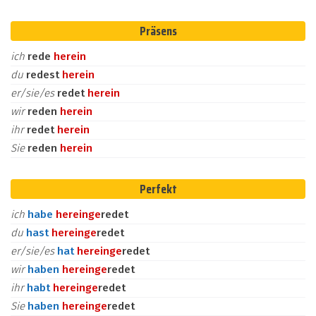
Präsens
ich
rede
herein
du
redest
herein
er/sie/es
redet
herein
wir
reden
herein
ihr
redet
herein
Sie
reden
herein
Perfekt
ich
habe
herein
ge
redet
du
hast
herein
ge
redet
er/sie/es
hat
herein
ge
redet
wir
haben
herein
ge
redet
ihr
habt
herein
ge
redet
Sie
haben
herein
ge
redet