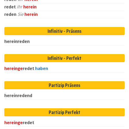
redet
ihr
herein
reden
Sie
herein
Infinitiv - Präsens
hereinreden
Infinitiv - Perfekt
herein
ge
redet
haben
Partizip Präsens
hereinredend
Partizip Perfekt
herein
ge
redet