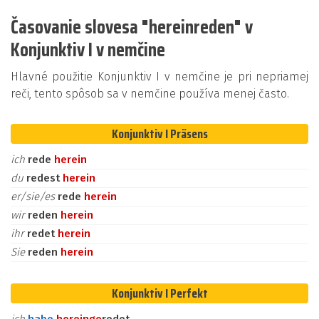
Časovanie slovesa "hereinreden" v
Konjunktiv I v nemčine
Hlavné použitie Konjunktiv I v nemčine je pri nepriamej
reči, tento spôsob sa v nemčine používa menej často.
Konjunktiv I Präsens
ich
rede
herein
du
redest
herein
er/sie/es
rede
herein
wir
reden
herein
ihr
redet
herein
Sie
reden
herein
Konjunktiv I Perfekt