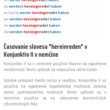
ich
werde
herein
ge
redet
haben
du
werdest
herein
ge
redet
haben
er/sie/es
werde
herein
ge
redet
haben
wir
werden
herein
ge
redet
haben
ihr
werdet
herein
ge
redet
haben
Sie
werden
herein
ge
redet
haben
Časovanie slovesa "hereinreden" v
Konjunktiv II v nemčine
Konjunktiv II sa v nemčine používa hlavne na vyjadrenie
nereálnosti. Tento spôsob sa nepoužíva veľmi často.
Vytvára priepasť medzi rečou a realitou. Konjunktiv II sa
používa na vyjadrenie hypotetickej možnosti, želania
alebo podmienečnej možnosti. Tento spôsob sa v
nemčine používa aj na vytvorenie konvenčných
zdvorilostných fráz.