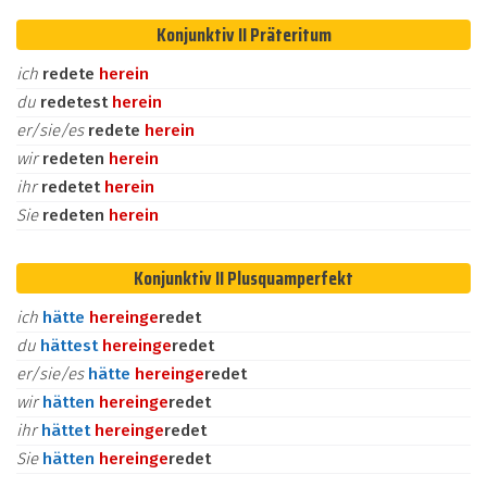
Konjunktiv II Präteritum
ich
redete
herein
du
redetest
herein
er/sie/es
redete
herein
wir
redeten
herein
ihr
redetet
herein
Sie
redeten
herein
Konjunktiv II Plusquamperfekt
ich
hätte
herein
ge
redet
du
hättest
herein
ge
redet
er/sie/es
hätte
herein
ge
redet
wir
hätten
herein
ge
redet
ihr
hättet
herein
ge
redet
Sie
hätten
herein
ge
redet