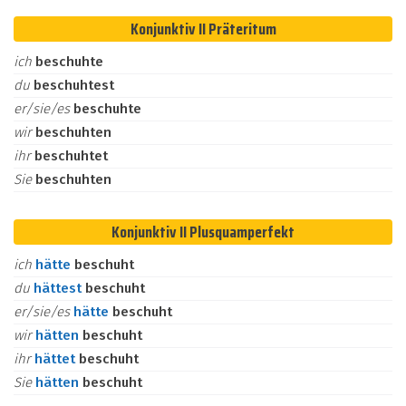
Konjunktiv II Präteritum
ich
beschuhte
du
beschuhtest
er/sie/es
beschuhte
wir
beschuhten
ihr
beschuhtet
Sie
beschuhten
Konjunktiv II Plusquamperfekt
ich
hätte
beschuht
du
hättest
beschuht
er/sie/es
hätte
beschuht
wir
hätten
beschuht
ihr
hättet
beschuht
Sie
hätten
beschuht