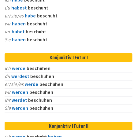
ich
habe
beschuht
du
habest
beschuht
er/sie/es
habe
beschuht
wir
haben
beschuht
ihr
habet
beschuht
Sie
haben
beschuht
Konjunktiv I Futur I
ich
werde
beschuhen
du
werdest
beschuhen
er/sie/es
werde
beschuhen
wir
werden
beschuhen
ihr
werdet
beschuhen
Sie
werden
beschuhen
Konjunktiv I Futur II