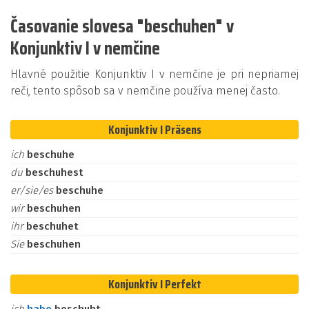
Časovanie slovesa "beschuhen" v
Konjunktiv I v nemčine
Hlavné použitie Konjunktiv I v nemčine je pri nepriamej
reči, tento spôsob sa v nemčine používa menej často.
Konjunktiv I Präsens
ich
beschuhe
du
beschuhest
er/sie/es
beschuhe
wir
beschuhen
ihr
beschuhet
Sie
beschuhen
Konjunktiv I Perfekt