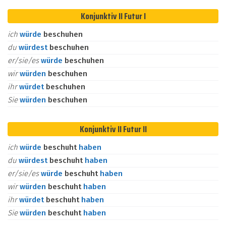
Konjunktiv II Futur I
ich
würde
beschuhen
du
würdest
beschuhen
er/sie/es
würde
beschuhen
wir
würden
beschuhen
ihr
würdet
beschuhen
Sie
würden
beschuhen
Konjunktiv II Futur II
ich
würde
beschuht
haben
du
würdest
beschuht
haben
er/sie/es
würde
beschuht
haben
wir
würden
beschuht
haben
ihr
würdet
beschuht
haben
Sie
würden
beschuht
haben