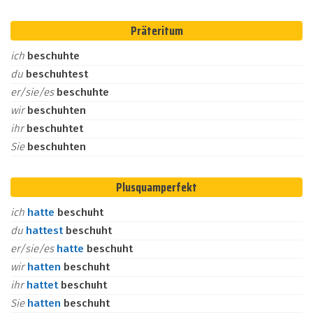
Präteritum
ich
beschuhte
du
beschuhtest
er/sie/es
beschuhte
wir
beschuhten
ihr
beschuhtet
Sie
beschuhten
Plusquamperfekt
ich
hatte
beschuht
du
hattest
beschuht
er/sie/es
hatte
beschuht
wir
hatten
beschuht
ihr
hattet
beschuht
Sie
hatten
beschuht