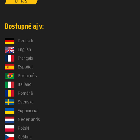
O nás
Dostupné aj v:
Deutsch
English
Français
Español
Português
Italiano
Română
Svenska
Українська
Nederlands
Polski
Čeština