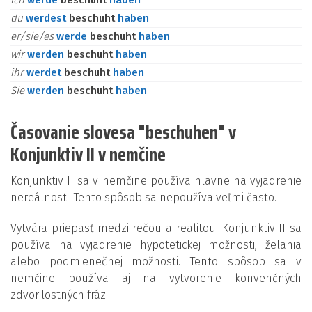
ich
werde
beschuht
haben
du
werdest
beschuht
haben
er/sie/es
werde
beschuht
haben
wir
werden
beschuht
haben
ihr
werdet
beschuht
haben
Sie
werden
beschuht
haben
Časovanie slovesa "beschuhen" v
Konjunktiv II v nemčine
Konjunktiv II sa v nemčine používa hlavne na vyjadrenie
nereálnosti. Tento spôsob sa nepoužíva veľmi často.
Vytvára priepasť medzi rečou a realitou. Konjunktiv II sa
používa na vyjadrenie hypotetickej možnosti, želania
alebo podmienečnej možnosti. Tento spôsob sa v
nemčine používa aj na vytvorenie konvenčných
zdvorilostných fráz.