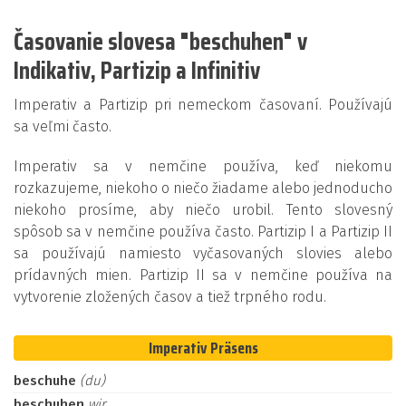
Časovanie slovesa "beschuhen" v
Indikativ, Partizip a Infinitiv
Imperativ a Partizip pri nemeckom časovaní. Používajú
sa veľmi často.
Imperativ sa v nemčine používa, keď niekomu
rozkazujeme, niekoho o niečo žiadame alebo jednoducho
niekoho prosíme, aby niečo urobil. Tento slovesný
spôsob sa v nemčine používa často. Partizip I a Partizip II
sa používajú namiesto vyčasovaných slovies alebo
prídavných mien. Partizip II sa v nemčine používa na
vytvorenie zložených časov a tiež trpného rodu.
Imperativ Präsens
beschuhe
(du)
beschuhen
wir