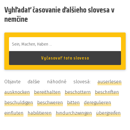
Vyhľadať časovanie ďalšieho slovesa v
nemčine
Objavte ďalšie náhodné slovesá:
auserlesen
ausknocken
bereithalten
beschottern
beschriften
beschuldigen
beschweren
bitten
deregulieren
einfluten
habilitieren
hindurchzwingen
übergreifen