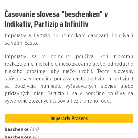
Časovanie slovesa "beschenken" v
Indikativ, Partizip a Infinitiv
Imperativ a Partizip pri nemeckom časovaní. Používajú
sa veľmi často.
Imperativ sa v nemčine používa, keď niekomu
rozkazujeme, niekoho o niečo žiadame alebo jednoducho
niekoho prosíme, aby niečo urobil. Tento slovesný
spôsob sa v nemčine používa často. Partizip I a Partizip II
sa používajú namiesto vyčasovaných slovies alebo
prídavných mien. Partizip II sa v nemčine používa na
vytvorenie zložených časov a tiež trpného rodu.
Imperativ Präsens
beschenke
(du)
beschenken
wir