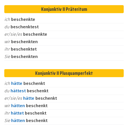
Konjunktiv II Präteritum
ich
beschenkte
du
beschenktest
er/sie/es
beschenkte
wir
beschenkten
ihr
beschenktet
Sie
beschenkten
Konjunktiv II Plusquamperfekt
ich
hätte
beschenkt
du
hättest
beschenkt
er/sie/es
hätte
beschenkt
wir
hätten
beschenkt
ihr
hättet
beschenkt
Sie
hätten
beschenkt