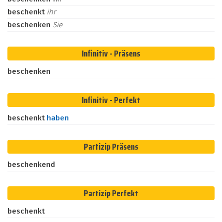
beschenkt
ihr
beschenken
Sie
Infinitiv - Präsens
beschenken
Infinitiv - Perfekt
beschenkt
haben
Partizip Präsens
beschenkend
Partizip Perfekt
beschenkt