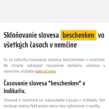
Skloňovanie slovesa
beschenken
vo
všetkých časoch v nemčine
Tu sú tabuľky časovania slovesa beschenken v nemčine.
Ak chcete vyhľadať časovanie ďalšieho slovesa v
nemčine, môžete
kliknúť sem
.
Časovanie slovesa "beschenken" v
Indikativ.
Slovesá v nemčine sa najčastejšie časujú v Indikativ. Ten
evokuje reálny fakt alebo akciu bez vybočenia z reality.