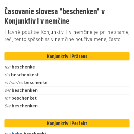
Časovanie slovesa "beschenken" v
Konjunktiv I v nemčine
Hlavné použitie Konjunktiv I v nemčine je pri nepriamej
reči, tento spôsob sa v nemčine používa menej často.
Konjunktiv I Präsens
ich
beschenke
du
beschenkest
er/sie/es
beschenke
wir
beschenken
ihr
beschenket
Sie
beschenken
Konjunktiv I Perfekt