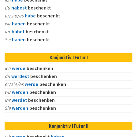
ich
habe
beschenkt
du
habest
beschenkt
er/sie/es
habe
beschenkt
wir
haben
beschenkt
ihr
habet
beschenkt
Sie
haben
beschenkt
Konjunktiv I Futur I
ich
werde
beschenken
du
werdest
beschenken
er/sie/es
werde
beschenken
wir
werden
beschenken
ihr
werdet
beschenken
Sie
werden
beschenken
Konjunktiv I Futur II