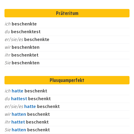
Präteritum
ich
beschenkte
du
beschenktest
er/sie/es
beschenkte
wir
beschenkten
ihr
beschenktet
Sie
beschenkten
Plusquamperfekt
ich
hatte
beschenkt
du
hattest
beschenkt
er/sie/es
hatte
beschenkt
wir
hatten
beschenkt
ihr
hattet
beschenkt
Sie
hatten
beschenkt