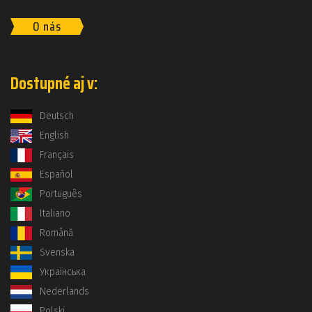
O nás
Dostupné aj v:
Deutsch
English
Français
Español
Português
Italiano
Română
Svenska
Українська
Nederlands
Polski