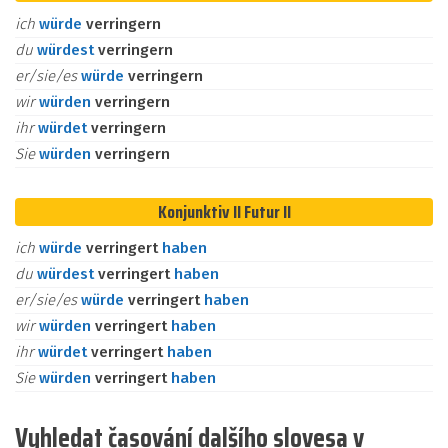
ich
würde
verringern
du
würdest
verringern
er/sie/es
würde
verringern
wir
würden
verringern
ihr
würdet
verringern
Sie
würden
verringern
Konjunktiv II Futur II
ich
würde
verringert
haben
du
würdest
verringert
haben
er/sie/es
würde
verringert
haben
wir
würden
verringert
haben
ihr
würdet
verringert
haben
Sie
würden
verringert
haben
Vyhledat časování dalšího slovesa v