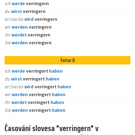
ich
werde
verringern
du
wirst
verringern
er/sie/es
wird
verringern
wir
werden
verringern
ihr
werdet
verringern
Sie
werden
verringern
Futur II
ich
werde
verringert
haben
du
wirst
verringert
haben
er/sie/es
wird
verringert
haben
wir
werden
verringert
haben
ihr
werdet
verringert
haben
Sie
werden
verringert
haben
Časování slovesa "verringern" v