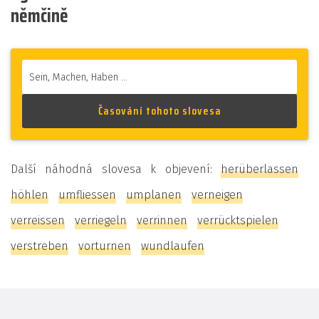
němčině
Další náhodná slovesa k objevení:
herüberlassen
höhlen
umfliessen
umplanen
verneigen
verreissen
verriegeln
verrinnen
verrücktspielen
verstreben
vorturnen
wundlaufen