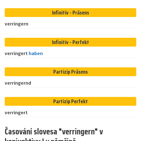
Infinitiv - Präsens
verringern
Infinitiv - Perfekt
verringert
haben
Partizip Präsens
verringernd
Partizip Perfekt
verringert
Časování slovesa "verringern" v