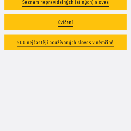
Seznam nepravidelných (silných) sloves
Cvičení
500 nejčastěji používaných sloves v němčině