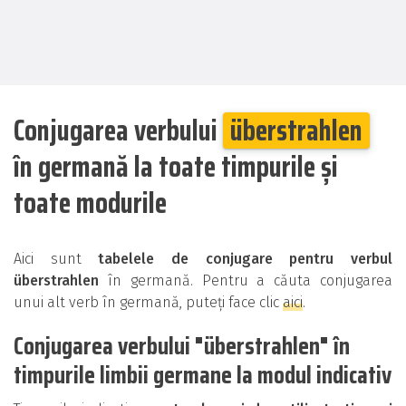
Conjugarea verbului
überstrahlen
în germană la toate timpurile și
toate modurile
Aici sunt
tabelele de conjugare pentru verbul
überstrahlen
în germană. Pentru a căuta conjugarea
unui alt verb în germană, puteți face clic
aici
.
Conjugarea verbului "überstrahlen" în
timpurile limbii germane la modul indicativ