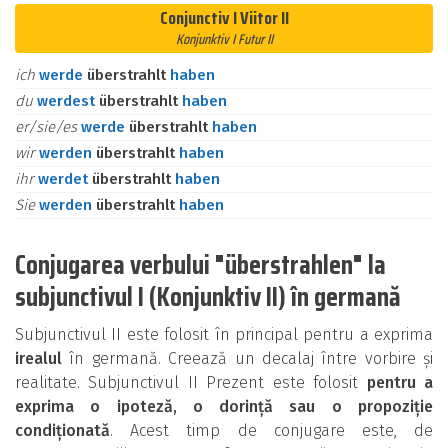
Conjunctiv I Viitor II
Konjunktiv I Futur II
ich
werde
überstrahlt
haben
du
werdest
überstrahlt
haben
er/sie/es
werde
überstrahlt
haben
wir
werden
überstrahlt
haben
ihr
werdet
überstrahlt
haben
Sie
werden
überstrahlt
haben
Conjugarea verbului "überstrahlen" la
subjunctivul I (Konjunktiv II) în germană
Subjunctivul II este folosit în principal pentru a exprima
irealul
în germană. Creează un decalaj între vorbire și
realitate. Subjunctivul II Prezent este folosit
pentru a
exprima o ipoteză, o dorință sau o propoziție
condiționată
. Acest timp de conjugare este, de