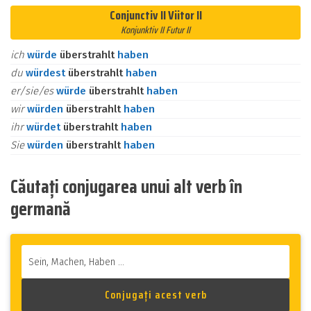
Conjunctiv II Viitor II
Konjunktiv II Futur II
ich
würde
überstrahlt
haben
du
würdest
überstrahlt
haben
er/sie/es
würde
überstrahlt
haben
wir
würden
überstrahlt
haben
ihr
würdet
überstrahlt
haben
Sie
würden
überstrahlt
haben
Căutați conjugarea unui alt verb în
germană