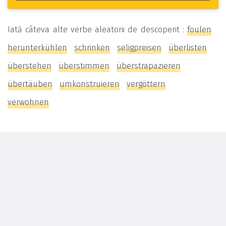
Iată câteva alte verbe aleatorii de descoperit :
foulen
herunterkühlen
schrinken
seligpreisen
überlisten
überstehen
überstimmen
überstrapazieren
übertäuben
umkonstruieren
vergöttern
verwohnen