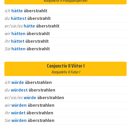
Konjunktiv II Plusquamperfekt
ich
hätte
überstrahlt
du
hättest
überstrahlt
er/sie/es
hätte
überstrahlt
wir
hätten
überstrahlt
ihr
hättet
überstrahlt
Sie
hätten
überstrahlt
Conjunctiv II Viitor I
Konjunktiv II Futur I
ich
würde
überstrahlen
du
würdest
überstrahlen
er/sie/es
würde
überstrahlen
wir
würden
überstrahlen
ihr
würdet
überstrahlen
Sie
würden
überstrahlen