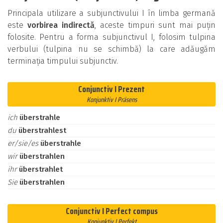
Principala utilizare a subjunctivului I în limba germană
este
vorbirea indirectă
, aceste timpuri sunt mai puțin
folosite. Pentru a forma subjunctivul I, folosim tulpina
verbului (tulpina nu se schimbă) la care adăugăm
terminația timpului subjunctiv.
Conjunctiv I Prezent
Konjunktiv I Präsens
ich
überstrahle
du
überstrahlest
er/sie/es
überstrahle
wir
überstrahlen
ihr
überstrahlet
Sie
überstrahlen
Conjunctiv I Perfect compus
Konjunktiv I Perfekt