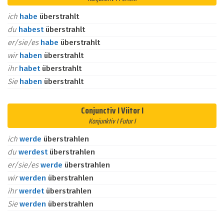
ich
habe
überstrahlt
du
habest
überstrahlt
er/sie/es
habe
überstrahlt
wir
haben
überstrahlt
ihr
habet
überstrahlt
Sie
haben
überstrahlt
Conjunctiv I Viitor I
Konjunktiv I Futur I
ich
werde
überstrahlen
du
werdest
überstrahlen
er/sie/es
werde
überstrahlen
wir
werden
überstrahlen
ihr
werdet
überstrahlen
Sie
werden
überstrahlen