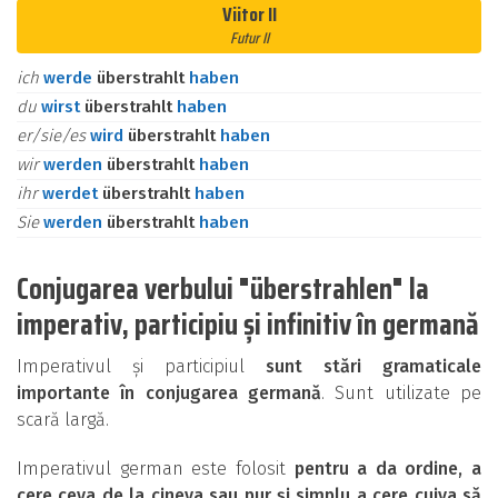
Viitor II
Futur II
ich
werde
überstrahlt
haben
du
wirst
überstrahlt
haben
er/sie/es
wird
überstrahlt
haben
wir
werden
überstrahlt
haben
ihr
werdet
überstrahlt
haben
Sie
werden
überstrahlt
haben
Conjugarea verbului "überstrahlen" la
imperativ, participiu și infinitiv în germană
Imperativul și participiul
sunt stări gramaticale
importante în conjugarea germană
. Sunt utilizate pe
scară largă.
Imperativul german este folosit
pentru a da ordine, a
cere ceva de la cineva sau pur și simplu a cere cuiva să