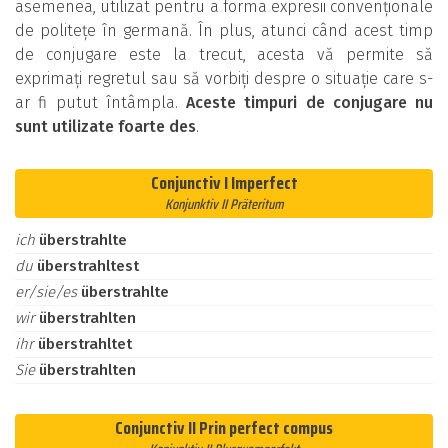
asemenea, utilizat pentru a forma expresii convenționale
de politețe în germană. În plus, atunci când acest timp
de conjugare este la trecut, acesta vă permite să
exprimați regretul sau să vorbiți despre o situație care s-
ar fi putut întâmpla.
Aceste timpuri de conjugare nu
sunt utilizate foarte des
.
Conjunctiv I Imperfect
Konjunktiv II Präteritum
ich
überstrahlte
du
überstrahltest
er/sie/es
überstrahlte
wir
überstrahlten
ihr
überstrahltet
Sie
überstrahlten
Conjunctiv II Prin perfect compus