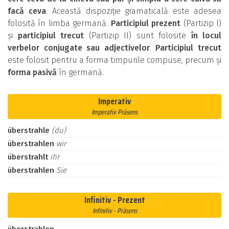
facă ceva
. Această dispoziție gramaticală este adesea
folosită în limba germană.
Participiul prezent
(Partizip I)
și
participiul trecut
(Partizip II) sunt folosite
în locul
verbelor conjugate sau adjectivelor
.
Participiul trecut
este folosit pentru a forma timpurile compuse, precum și
forma pasivă
în germană.
Imperativ
Imperativ Präsens
überstrahle
(du)
überstrahlen
wir
überstrahlt
ihr
überstrahlen
Sie
Infinitiv - Prezent
Infinitiv - Präsens