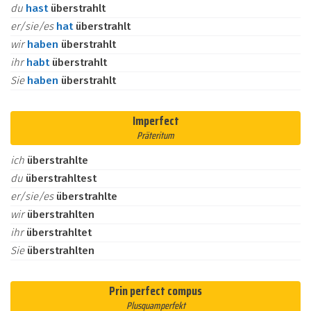
du
hast
überstrahlt
er/sie/es
hat
überstrahlt
wir
haben
überstrahlt
ihr
habt
überstrahlt
Sie
haben
überstrahlt
Imperfect
Präteritum
ich
überstrahlte
du
überstrahltest
er/sie/es
überstrahlte
wir
überstrahlten
ihr
überstrahltet
Sie
überstrahlten
Prin perfect compus
Plusquamperfekt