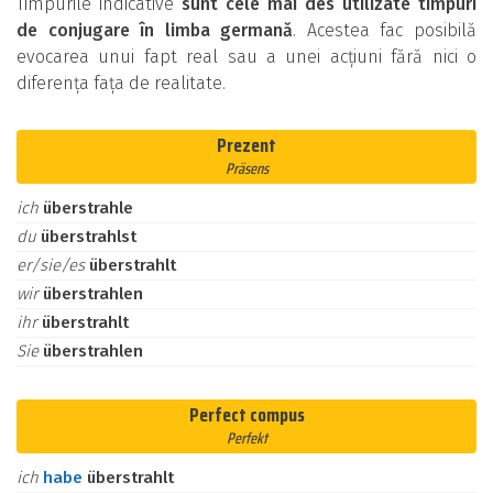
Timpurile indicative
sunt cele mai des utilizate timpuri
de conjugare în limba germană
. Acestea fac posibilă
evocarea unui fapt real sau a unei acțiuni fără nici o
diferența fața de realitate.
Prezent
Präsens
ich
überstrahle
du
überstrahlst
er/sie/es
überstrahlt
wir
überstrahlen
ihr
überstrahlt
Sie
überstrahlen
Perfect compus
Perfekt
ich
habe
überstrahlt